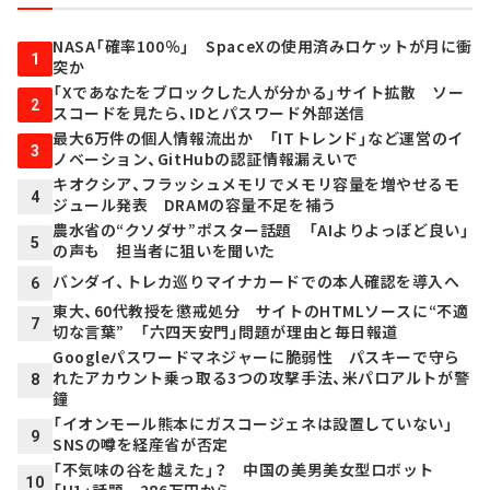
NASA「確率100％」 SpaceXの使用済みロケットが月に衝
1
突か
「Xであなたをブロックした人が分かる」サイト拡散 ソー
2
スコードを見たら、IDとパスワード外部送信
最大6万件の個人情報流出か 「ITトレンド」など運営のイ
3
ノベーション、GitHubの認証情報漏えいで
キオクシア、フラッシュメモリでメモリ容量を増やせるモ
4
ジュール発表 DRAMの容量不足を補う
農水省の“クソダサ”ポスター話題 「AIよりよっぽど良い」
5
の声も 担当者に狙いを聞いた
バンダイ、トレカ巡りマイナカードでの本人確認を導入へ
6
東大、60代教授を懲戒処分 サイトのHTMLソースに“不適
7
切な言葉” 「六四天安門」問題が理由と毎日報道
Googleパスワードマネジャーに脆弱性 パスキーで守ら
れたアカウント乗っ取る3つの攻撃手法、米パロアルトが警
8
鐘
「イオンモール熊本にガスコージェネは設置していない」
9
SNSの噂を経産省が否定
「不気味の谷を越えた」？ 中国の美男美女型ロボット
10