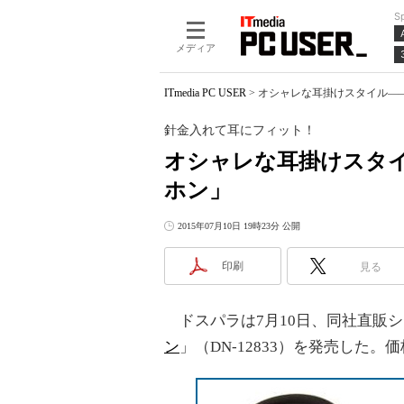
S
メディア
ITmedia PC USER
>
オシャレな耳掛けスタイル―
針金入れて耳にフィット！
オシャレな耳掛けスタイ
ホン」
2015年07月10日 19時23分 公開
印刷
見る
ドスパラは7月10日、同社直販シ
ン
」（DN-12833）を発売した。