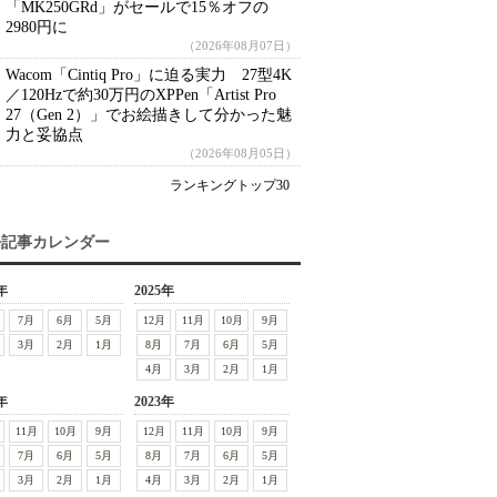
「MK250GRd」がセールで15％オフの
2980円に
（2026年08月07日）
Wacom「Cintiq Pro」に迫る実力 27型4K
／120Hzで約30万円のXPPen「Artist Pro
27（Gen 2）」でお絵描きして分かった魅
力と妥協点
（2026年08月05日）
ランキングトップ30
去記事カレンダー
年
2025年
7月
6月
5月
12月
11月
10月
9月
3月
2月
1月
8月
7月
6月
5月
4月
3月
2月
1月
年
2023年
11月
10月
9月
12月
11月
10月
9月
7月
6月
5月
8月
7月
6月
5月
3月
2月
1月
4月
3月
2月
1月