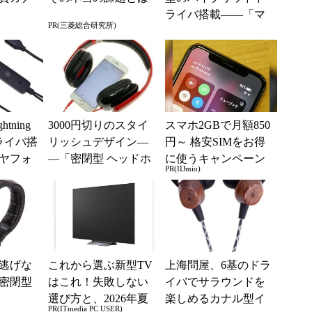
ライバ搭載――「マ
PR(三菱総合研究所)
イク付き 高音質カナ
ル型イヤホン」
tning
3000円切りのスタイ
スマホ2GBで月額850
ライバ搭
リッシュデザイン―
円～ 格安SIMをお得
ヤフォ
―「密閉型 ヘッドホ
に使うキャンペーン
PR(IIJmio)
ン」
実施中！
逃げな
これから選ぶ新型TV
上海問屋、6基のドラ
密閉型
はこれ！失敗しない
イバでサラウンドを
選び方と、2026年夏
楽しめるカナル型イ
PR(ITmedia PC USER)