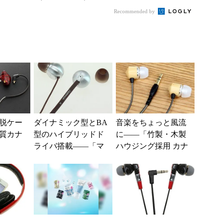
の一押しモデル
ヤホン
Recommended by
脱ケー
ダイナミック型とBA
音楽をちょっと風流
質カナ
型のハイブリッドド
に――「竹製・木製
ライバ搭載――「マ
ハウジング採用 カナ
イク付き 高音質カナ
ル型イヤホン」
ル型イヤホン」