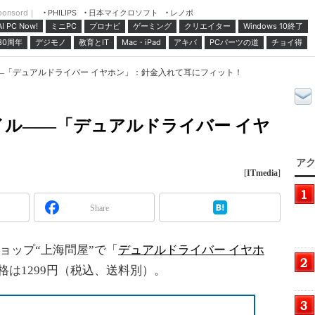
ponsord｜
日本マイクロソフト
レノボ
PHILIPS
ミニPC
プロナビ
ゲーミング
クリエイター
Windows 10終了
AI PC Now!
30周年
デジモノ
教育とIT
Mac・iPad
アキバ
PCパーツの道
チョイ得
―「デュアルドライバー イヤホン」：針金入れて耳にフィット！
ル――「デュアルドライバー イヤ
アク
[
ITmedia
]
Share
ョップ“上海問屋”で「
デュアルドライバー イヤホ
価格は1299円（税込、送料別）。