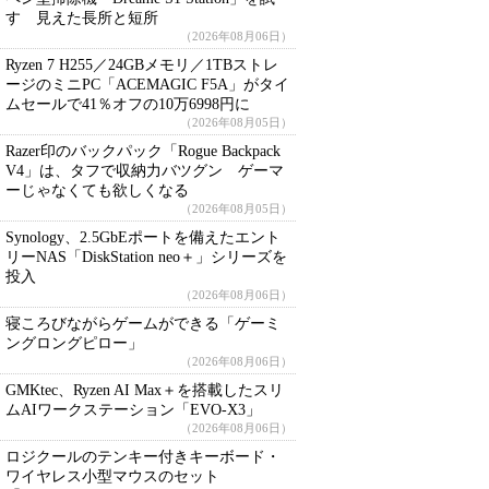
す 見えた長所と短所
（2026年08月06日）
Ryzen 7 H255／24GBメモリ／1TBストレ
ージのミニPC「ACEMAGIC F5A」がタイ
ムセールで41％オフの10万6998円に
（2026年08月05日）
Razer印のバックパック「Rogue Backpack
V4」は、タフで収納力バツグン ゲーマ
ーじゃなくても欲しくなる
（2026年08月05日）
Synology、2.5GbEポートを備えたエント
リーNAS「DiskStation neo＋」シリーズを
投入
（2026年08月06日）
寝ころびながらゲームができる「ゲーミ
ングロングピロー」
（2026年08月06日）
GMKtec、Ryzen AI Max＋を搭載したスリ
ムAIワークステーション「EVO-X3」
（2026年08月06日）
ロジクールのテンキー付きキーボード・
ワイヤレス小型マウスのセット