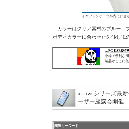
イヤフォンケーブル内に針金
カラーはクリア素材のブルー、ブ
ボディカラーに合わせたS／M／L
→PC USER
小粋で便利な周
製品がここに集結
arrowsシリーズ
ーザー座談会開催
関連キーワード