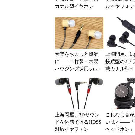
カナル型イヤホン
ルイヤフォン
音楽をちょっと風流
上海問屋、Ligh
に――「竹製・木製
接続型の2ド
ハウジング採用 カナ
載カナル型イ
ル型イヤホン」
ン
上海問屋、3Dサウン
これなら音が
ドを体感できるHDSS
いはず――「
対応イヤフォン
ヘッドホン」