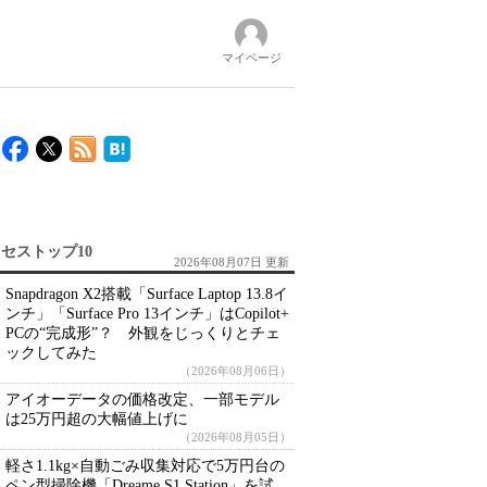
マイページ
セストップ10
2026年08月07日 更新
Snapdragon X2搭載「Surface Laptop 13.8イ
ンチ」「Surface Pro 13インチ」はCopilot+
PCの“完成形”？ 外観をじっくりとチェ
ックしてみた
（2026年08月06日）
アイオーデータの価格改定、一部モデル
は25万円超の大幅値上げに
（2026年08月05日）
軽さ1.1kg×自動ごみ収集対応で5万円台の
ペン型掃除機「Dreame S1 Station」を試