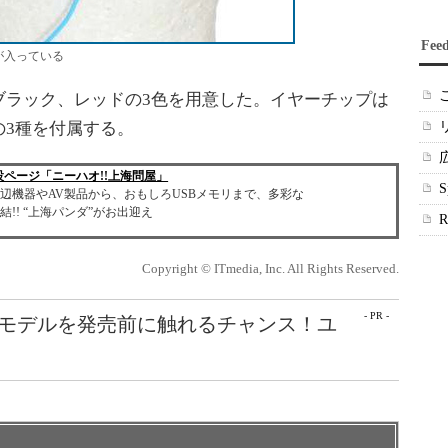
Fee
が入っている
ラック、レッドの3色を用意した。イヤーチップは
の3種を付属する。
特設ページ「ニーハオ!!上海問屋」
辺機器やAV製品から、おもしろUSBメモリまで、多彩な
!! “上海パンダ”がお出迎え
Copyright © ITmedia, Inc. All Rights Reserved.
- PR -
最新モデルを発売前に触れるチャンス！ユ