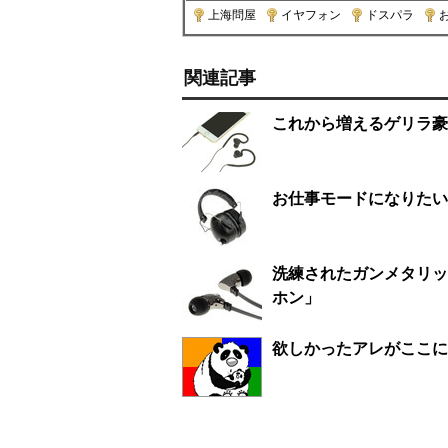
上海問屋
|
イヤフォン
|
ドスパラ
|
関連記事
これから増えるゲリラ豪
お仕事モードになりたい
洗練されたガンメタリッ
ホン」
欲しかったアレがここに