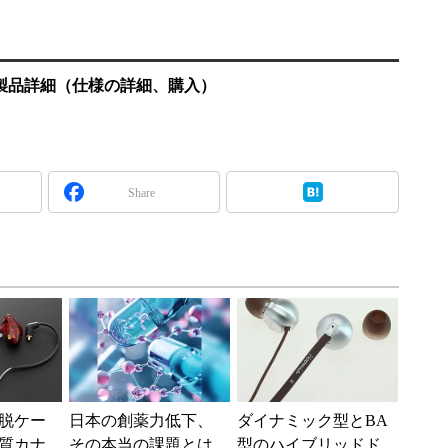
製品詳細（仕様の詳細、購入）
Share
脱ケー
日本の創薬力低下、
ダイナミック型とBA
質カナ
その本当の課題とは
型のハイブリッドド