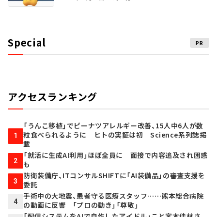
Special
PR
アクセスランキング
「うんこ移植」でピーナツアレルギー改善、15人中6人が数
粒食べられるように ヒトの実証は初 Science系列誌掲
1
載
「就活に生成AI利用」ほぼ全員に 面接で内容追及され困惑
2
も
防衛装備庁、ITコンサルSHIFTに「AI装備品」の審査支援を
3
委託
手術中の大地震、患者守る医療スタッフ……熊本総合病院
4
の動画に反響 「プロの動き」「尊敬」
「配信システムをAIで自作したアイドル」こと宮本佳林さ