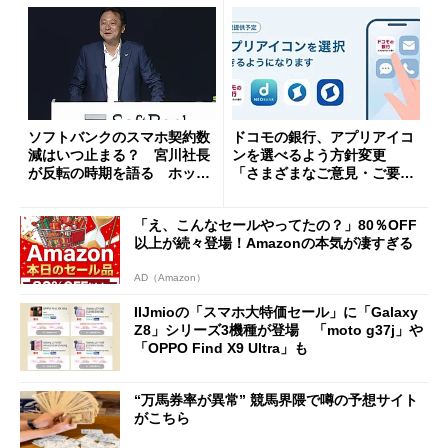
ソフトバンクのスマホ契約数
ドコモの銀行、アプリアイコ
減はいつ止まる？ 宮川社長
ンを選べるよう方針変更
が反転の時期を語る ホッピ
「さまざまなご意見・ご要望
ング対策は「真剣にやりすぎ
を踏まえ」
た」
「え、こんなセールやってたの？」80％OFF
以上が続々登場！Amazonの本気が凄すぎる
AD（Amazon）
IIJmioの「スマホ大特価セール」に「Galaxy
Z8」シリーズ3機種が登場 「moto g37j」や
「OPPO Find X9 Ultra」も
“万馬券率が異常” 競馬界隈で噂の予想サイト
がこちら