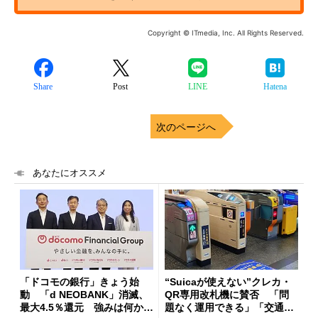
Copyright © ITmedia, Inc. All Rights Reserved.
Share
Post
LINE
Hatena
次のページへ
あなたにオススメ
「ドコモの銀行」きょう始
“Suicaが使えない”クレカ・
動 「d NEOBANK」消滅、
QR専用改札機に賛否 「問
最大4.5％還元 強みは何か解
題なく運用できる」「交通系I