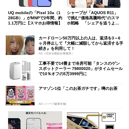
UQ mobileの「Pixel 10a（1
シャープが「AQUOS R11」
28GB）」がMNPで2年間、約
で挑む“価格高騰時代”のスマ
1.1万円に【スマホお得情報】
ホ戦略 「シェアを追うより
も既存ユーザーを大切に」
カードローン50万円以上の人は、返済を3～6
ヶ月停止して『大幅に減額してから返済する手
続き』を利用して！
AD（渋谷法務総合事務所）
工事不要で14畳まで冷房可能「タンスのゲン
スポットクーラー 79800020」がタイムセール
で10％オフの5万3999円に
アマゾン1位「このお茶ガチです」噂のお茶
AD（ハーブ健康本舗）