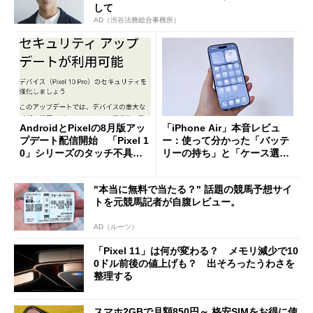
して
AD（渋谷法務総合事務所）
AndroidとPixelの8月版アッ
「iPhone Air」本音レビュ
プデート配信開始 「Pixel 1
ー：使って分かった「バッテ
0」シリーズのタッチ不具合
リーの持ち」と「ケース選
修正やGPU性能改善なども
び」の悩ましさ
"本当に無料で当たる？" 話題の競馬予想サイ
トを元競馬記者が自腹レビュー。
AD（ルーツ）
「Pixel 11」は何が変わる？ メモリ減少で10
0ドル前後の値上げも？ 出そろったうわさを
整理する
スマホ2GBで月額850円～ 格安SIMをお得に使