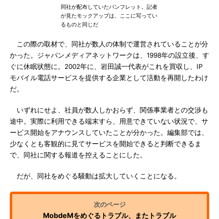
同社が配布していたパンフレット。記者
が見たモックアップは、ここに写ってい
るものと同じだ
この際の取材で、同社が数人の体制で運営されていることが分
かった。ジャパンメディアネットワークは、1998年の設立後、す
ぐに休眠状態に。2002年に、岩田誠一代表がこれを買収し、IP
モバイル電話サービスを提供する企業として活動を再開したわけ
だ。
いずれにせよ、社員が数人しかおらず、関係事業者との交渉も
途中。実際に利用できる端末すら、用意できていない状況で、サ
ービス開始をアナウンスしていたことが分かった。編集部では、
少なくとも客観的に見てサービスを開始できると判断できるま
で、同社に関する報道を控えることにした。
だが、同社をめぐる騒動は拡大していくことになる。
MobdeMをめぐるトラブル、またトラブル