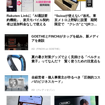
Rakuten Linkに「AI通話要
“Suicaが使えない”改札、東
約機能」、楽天モバイル契約
京メトロ上野駅に設置 期間
者は追加料金なしで使える
限定で “クレカ”と“QRコー
ド”専用
GOETHEとFINCHIがタッグを組み、新メディ
アを創設
AD（FINCHI on GOETHE）
夏の暑さ対策グッズでよく見掛ける「ペルチェ
素子」ってなんだ？ 賢く使うための注意点も
全経営者・個人事業主が作るべき「圧倒的コス
パのビジネスカード」
AD（クレディセゾン）