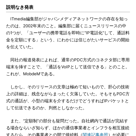
説明なき発表
ITmedia編集部がジャパンメディアネットワークの存在を知っ
たのは、2002年末のこと。編集部に届くニュースリリースの中
の1つが、「ユーザーの携帯電話を即時に“IP電話化”して、通話料
金を定額にする」という、にわかには信じがたいサービスの開始
を伝えていた。
同社の報道発表によれば、通常のPDC方式のコネクタ部に専用
端末を挿すことで、「通話をVoIPとして送信できる」とのこと。
これが、MobdeMである。
しかし、そのリリースの文章は極めて短いもので、肝心の技術
上の詳細は、残念ながらまったく欠落していた。そもそもPDC方
式の通話が、小型の端末を介するだけでどうすればIPパケットと
して伝送できるのか、判然としなかった。
また、“定額制”の部分も疑問だった。自社網内で通話が完結す
る場合ならいざ知らず、ほかの通信事業者とインフラを相互接続
するなら、その事業者との間で接続料（
関連記事参照
）が必要に