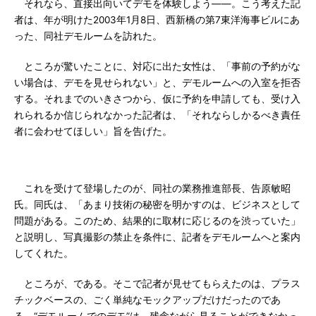
それなら、直接出向いてデモを体験しよう――。こう考えた記
者は、年が明けた2003年1月8日、西新橋の第7東洋海事ビルにあ
った、同社デモルームを訪れた。
ところが驚いたことに、対応に出た女性は、「事前の予約がな
い場合は、デモを見せられない」と、デモルームへの入室を拒否
する。それまでのいきさつから、仮に予約を申請しても、受け入
れられるか信じられなかった記者は、「それならしかるべき責任
者に会わせてほしい」旨を告げた。
これを受けて登場したのが、同社の業務推進部長、告原敏昭
氏。同氏は、「あまり技術の秘密を明かすのは、ビジネスとして
問題がある。このため、結果的に取材に応じるのを渋っていた」
と説明し、写真撮影の禁止を条件に、記者をデモルームへと案内
してくれた。
ところが、である。そこで記者が見せてもらえたのは、プラス
チックベースの、ごく単純なモックアップだけだったのであ