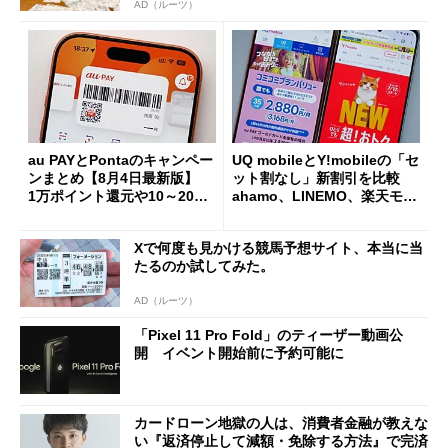
AD（ルーツ）
au PAYとPontaのキャンペー
UQ mobileとY!mobileの「セ
ンまとめ【8月4日最新版】
ット割なし」新割引を比較
1万ポイント還元や10～20％
ahamo、LINEMO、楽天モバ
還元あり
イルよりもお得？
Xで何度も見かける競馬予想サイト、本当に当
たるのか試してみた。
AD（ルーツ）
「Pixel 11 Pro Fold」のティーザー動画公
開 イベント開始前に予約可能に
カードローン地獄の人は、消費者金融が教えな
い『返済停止して減額・免除する方法』で完済