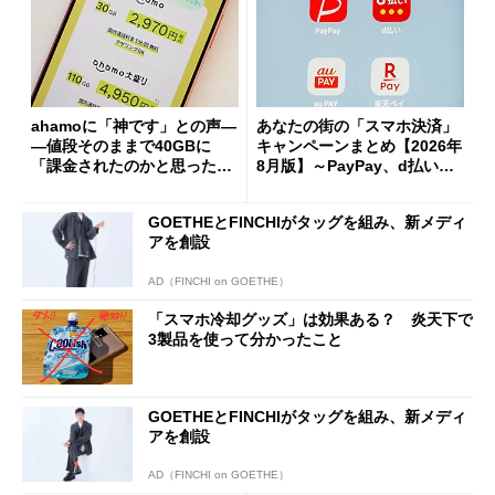
ahamoに「神です」との声―
あなたの街の「スマホ決済」
―値段そのままで40GBに
キャンペーンまとめ【2026年
「課金されたのかと思った」
8月版】～PayPay、d払い、a
と戸惑いも
u PAY、楽天ペイ
GOETHEとFINCHIがタッグを組み、新メディ
アを創設
AD（FINCHI on GOETHE）
「スマホ冷却グッズ」は効果ある？ 炎天下で
3製品を使って分かったこと
GOETHEとFINCHIがタッグを組み、新メディ
アを創設
AD（FINCHI on GOETHE）