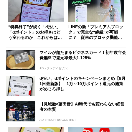
“特典終了”が続く「d払い」
LINEの新「プレミアムブロッ
「dポイント」のお得さはど
ク」で完全な“絶縁”が可能
う変わるのか これからは
に？ 従来のブロック機能と
「dカード」の利用が得策？
の決定的な違い
マイルが超たまるビジネスカード！初年度年会
費無料で還元率最大1.125%
AD（クレディセゾン）
d払い、dポイントのキャンペーンまとめ【8月
1日最新版】 1万～10万ポイント還元の施策
がめじろ押し
【見城徹×藤田晋】AI時代でも変わらない経営
者の本質
AD（FINCHI on GOETHE）