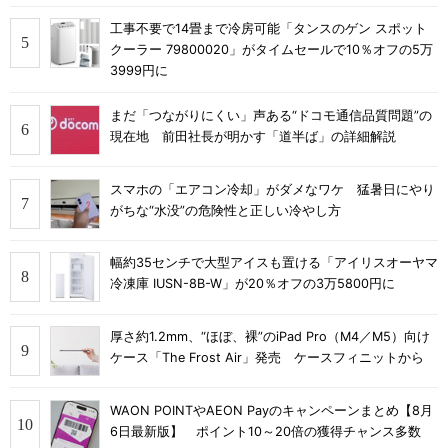
工事不要で14畳まで冷房可能「タンスのゲン スポット
クーラー 79800020」がタイムセールで10％オフの5万
3999円に
まだ「つながりにくい」声ある“ドコモ通信品質問題”の
現在地 前田社長が明かす「道半ば」の詳細解説
スマホの「エアコン冷却」がダメなワケ 猛暑日にやり
がちな“水没”の危険性と正しい冷やし方
幅約35センチで大型アイスも置ける「アイリスオーヤマ
冷凍庫 IUSN-8B-W」が20％オフの3万5800円に
厚さ約1.2mm、“ほぼ、裸”のiPad Pro（M4／M5）向け
ケース「The Frost Air」発売 ケースフィニットから
WAON POINTやAEON Payのキャンペーンまとめ【8月
6日最新版】 ポイント10～20倍の獲得チャンス多数