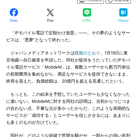
Share
Post
LINE
Hatena
「IPモバイル電話で定額かけ放題」――。その夢のようなサー
ビスは、“悪夢”となって終わった。
ジャパンメディアネットワークは
既報のとおり
、1月19日に東
京地裁へ自己破産を申請した。同社が提供をうたっていたIPモバ
イル電話サービス「MobdeM」は、複数ユーザーから数万円単位
の初期費用を集めながら、満足なサービスを提供できないまま、
終焉を迎えた。負債総額は、20億円を超える見通しだという。
もっとも、この結末を予想していたユーザーも少なくなかった
に違いない。MobdeMに対する同社の説明は、当初からつじつま
の合わない点、不審な点が多かったからだ。このような画期的な
サービスが「成功する」とユーザーを信じさせるには、あまりに
も多くのものが欠けていた。
同社が、どのような経緯で世間を騒がせ、一部からの強い批判