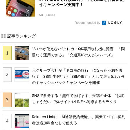
うキャンペーン実施中！
AD（IIJmio）
Recommended by
記事ランキング
“Suicaが使えない”クレカ・QR専用改札機に賛否 「問
題なく運用できる」「交通系ICの方がスムーズ」
元グループ会社が「ドコモの銀行」になった不満を吸
収？ SBI新生銀行が「SBIの銀行」として最大5.2万円
のキャッシュバックキャンペーンを開催
SNSで多発する「無料であげます」投稿の正体 “お涙
ちょうだい”で偽サイトやLINEへ誘導するカラクリ
Rakuten Linkに「AI通話要約機能」、楽天モバイル契約
者は追加料金なしで使える