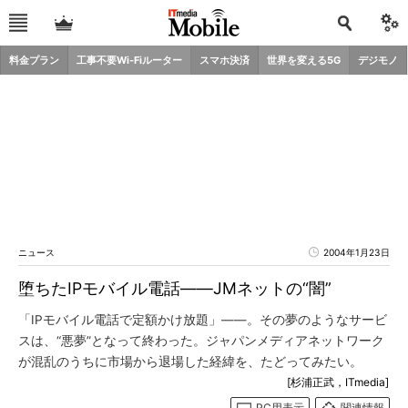
料金プラン
工事不要Wi-Fiルーター
スマホ決済
世界を変える5G
デジモノ
ニュース
2004年1月23日
堕ちたIPモバイル電話――JMネットの“闇”
「IPモバイル電話で定額かけ放題」――。その夢のようなサービ
スは、“悪夢”となって終わった。ジャパンメディアネットワーク
が混乱のうちに市場から退場した経緯を、たどってみたい。
[杉浦正武，ITmedia]
PC用表示
関連情報