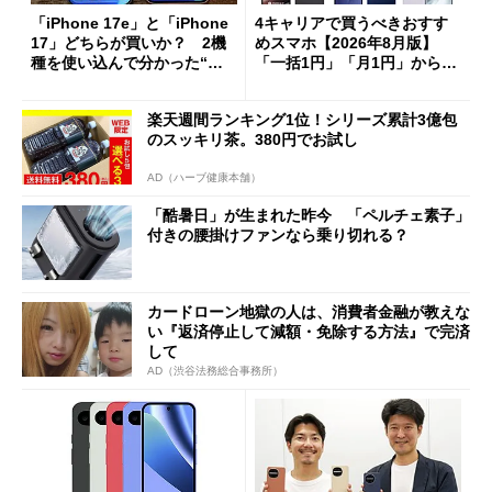
「iPhone 17e」と「iPhone
4キャリアで買うべきおすす
17」どちらが買いか？ 2機
めスマホ【2026年8月版】
種を使い込んで分かった“ス
「一括1円」「月1円」からお
ペック表にない違い”
得なiPhone／Pixel／Galaxy
まで
楽天週間ランキング1位！シリーズ累計3億包
のスッキリ茶。380円でお試し
AD（ハーブ健康本舗）
「酷暑日」が生まれた昨今 「ペルチェ素子」
付きの腰掛けファンなら乗り切れる？
カードローン地獄の人は、消費者金融が教えな
い『返済停止して減額・免除する方法』で完済
して
AD（渋谷法務総合事務所）