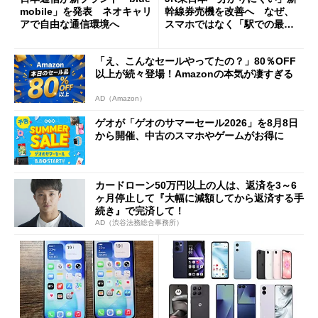
mobile」を発表 ネオキャリ
幹線券売機を改善へ なぜ、
アで自由な通信環境へ
スマホではなく「駅での最短
1分購入」を実現？
「え、こんなセールやってたの？」80％OFF
以上が続々登場！Amazonの本気が凄すぎる
AD（Amazon）
ゲオが「ゲオのサマーセール2026」を8月8日
から開催、中古のスマホやゲームがお得に
カードローン50万円以上の人は、返済を3～6
ヶ月停止して『大幅に減額してから返済する手
続き』で完済して！
AD（渋谷法務総合事務所）