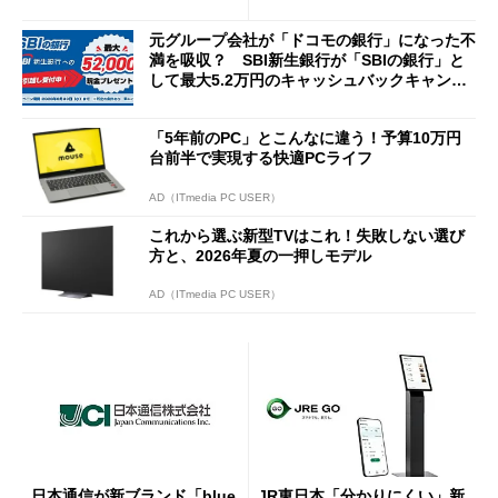
説
Cの方がスムーズ」
元グループ会社が「ドコモの銀行」になった不
満を吸収？ SBI新生銀行が「SBIの銀行」と
して最大5.2万円のキャッシュバックキャンペ
ーンを開催
「5年前のPC」とこんなに違う！予算10万円
台前半で実現する快適PCライフ
AD（ITmedia PC USER）
これから選ぶ新型TVはこれ！失敗しない選び
方と、2026年夏の一押しモデル
AD（ITmedia PC USER）
日本通信が新ブランド「blue
JR東日本「分かりにくい」新