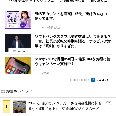
「ペルチェ付きネックファ
ズ3機種が登場 「moto g37
ン」
j」や「OPPO Find X9 Ultr
a」も
SNSアカウントを着実に成長。実はみんなココ
使ってます。
AD（Dreaw合同会社）
ソフトバンクのスマホ契約数減はいつ止まる？
宮川社長が反転の時期を語る ホッピング対
策は「真剣にやりすぎた」
スマホ2GBで月額850円～ 格安SIMをお得に使
うキャンペーン実施中！
AD（IIJmio）
Recommended by
記事ランキング
“Suicaが使えない”クレカ・QR専用改札機に賛否 「問
題なく運用できる」「交通系ICの方がスムーズ」