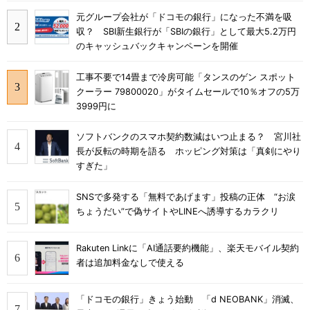
元グループ会社が「ドコモの銀行」になった不満を吸
収？ SBI新生銀行が「SBIの銀行」として最大5.2万円
のキャッシュバックキャンペーンを開催
工事不要で14畳まで冷房可能「タンスのゲン スポット
クーラー 79800020」がタイムセールで10％オフの5万
3999円に
ソフトバンクのスマホ契約数減はいつ止まる？ 宮川社
長が反転の時期を語る ホッピング対策は「真剣にやり
すぎた」
SNSで多発する「無料であげます」投稿の正体 “お涙
ちょうだい”で偽サイトやLINEへ誘導するカラクリ
Rakuten Linkに「AI通話要約機能」、楽天モバイル契約
者は追加料金なしで使える
「ドコモの銀行」きょう始動 「d NEOBANK」消滅、