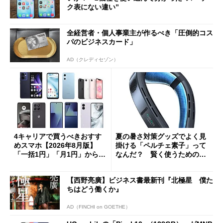
ク表にない違い”
全経営者・個人事業主が作るべき「圧倒的コス
パのビジネスカード」
AD（クレディセゾン）
4キャリアで買うべきおすす
夏の暑さ対策グッズでよく見
めスマホ【2026年8月版】
掛ける「ペルチェ素子」って
「一括1円」「月1円」からお
なんだ？ 賢く使うための注
得なiPhone／Pixel／Galaxy
意点も
まで
【西野亮廣】ビジネス書最新刊『北極星 僕た
ちはどう働くか』
AD（FINCHI on GOETHE）