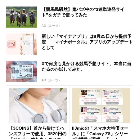
【競馬民騒然】鬼バズ中の“3連単連発サイ
ト”をガチで使ってみた
AD（ルーツ）
新しい「マイナアプリ」は8月25日から提供予
定 「マイナポータル」アプリのアップデート
として
Xで何度も見かける競馬予想サイト、本当に当
たるのか試してみた。
AD（ルーツ）
【3COINS】首から掛けてハ
IIJmioの「スマホ大特価セー
ンズフリーで使用、3520円の
ル」に「Galaxy Z8」シリー