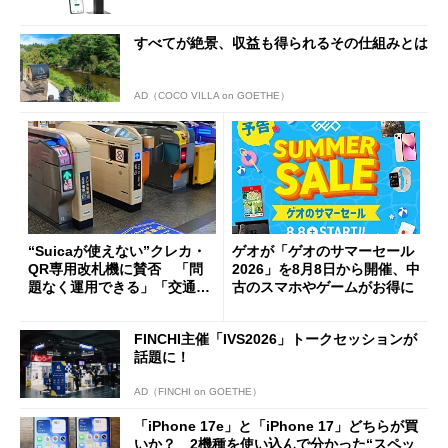
すべてが絶景、収益も得られるその仕組みとは
AD（COCO VILLA on GOETHE）
“Suicaが使えない”クレカ・
ゲオが「ゲオのサマーセール
QR専用改札機に賛否 「問
2026」を8月8日から開催、中
題なく運用できる」「交通系I
古のスマホやゲームがお得に
Cの方がスムーズ」
FINCHI主催「IVS2026」トークセッションが
話題に！
AD（FINCHI on GOETHE）
「iPhone 17e」と「iPhone 17」どちらが買
いか？ 2機種を使い込んで分かった“スペッ