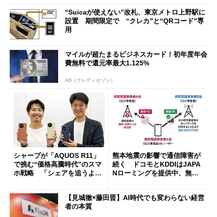
“Suicaが使えない”改札、東京メトロ上野駅に
設置 期間限定で “クレカ”と“QRコード”専
用
マイルが超たまるビジネスカード！初年度年会
費無料で還元率最大1.125%
AD（クレディセゾン）
シャープが「AQUOS R11」
熊本地震の影響で通信障害が
で挑む“価格高騰時代”のスマ
続く ドコモとKDDIはJAPA
ホ戦略 「シェアを追うより
Nローミングを提供中、無料
も既存ユーザーを大切に」
Wi-Fi「00000JAPAN」も開
放
【見城徹×藤田晋】AI時代でも変わらない経営
者の本質