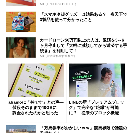
AD（FINCHI on GOETHE）
「スマホ冷却グッズ」は効果ある？ 炎天下で
3製品を使って分かったこと
カードローン50万円以上の人は、返済を3～6
ヶ月停止して『大幅に減額してから返済する手
続き』を利用して！
AD（渋谷法務総合事務所）
ahamoに「神です」との声―
LINEの新「プレミアムブロッ
―値段そのままで40GBに
ク」で完全な“絶縁”が可能
「課金されたのかと思った」
に？ 従来のブロック機能と
と戸惑いも
の決定的な違い
「万馬券率がおかしいｗｗ」競馬界隈で話題の