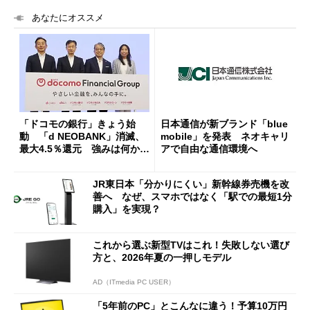
あなたにオススメ
「ドコモの銀行」きょう始
日本通信が新ブランド「blue
動 「d NEOBANK」消滅、
mobile」を発表 ネオキャリ
最大4.5％還元 強みは何か解
アで自由な通信環境へ
説
JR東日本「分かりにくい」新幹線券売機を改
善へ なぜ、スマホではなく「駅での最短1分
購入」を実現？
これから選ぶ新型TVはこれ！失敗しない選び
方と、2026年夏の一押しモデル
AD（ITmedia PC USER）
「5年前のPC」とこんなに違う！予算10万円