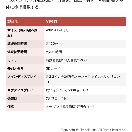
カメラは、有効画素数131万画素。国語・英和・和英辞書を本
体に標準搭載する。
製品名
V601T
サイズ（幅×高さ×厚
49×94×24ミリ
み）
連続通話時間
約120分
連続待受時間
約380時間
カメラ
有効画素数131万画素CMOS
外部メモリ
SDカード
メインディスプレイ
約2.2インチ26万色スーパーファインポリシリコン
TFT
サブディスプレイ
約1.1インチ6万5000色TFCC
発売日
7月17日（全国）
価格
オープン（参考価格1万円台後半）
Copyright © ITmedia, Inc. All Rights Reserved.