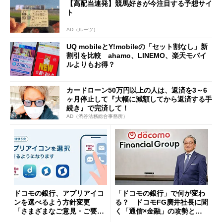
【高配当連発】競馬好きが今注目する予想サイ
ト
AD（ルーツ）
UQ mobileとY!mobileの「セット割なし」新
割引を比較 ahamo、LINEMO、楽天モバイ
ルよりもお得？
カードローン50万円以上の人は、返済を3～6
ヶ月停止して『大幅に減額してから返済する手
続き』で完済して！
AD（渋谷法務総合事務所）
ドコモの銀行、アプリアイコ
「ドコモの銀行」で何が変わ
ンを選べるよう方針変更
る？ ドコモFG廣井社長に聞
「さまざまなご意見・ご要望
く「通信×金融」の攻勢とグ
を踏まえ」
ループ戦略