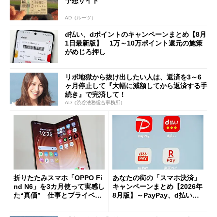
予想サイト
AD（ルーツ）
d払い、dポイントのキャンペーンまとめ【8月
1日最新版】 1万～10万ポイント還元の施策
がめじろ押し
リボ地獄から抜け出したい人は、返済を3～6
ヶ月停止して『大幅に減額してから返済する手
続き』で完済して！
AD（渋谷法務総合事務所）
折りたたみスマホ「OPPO Fi
あなたの街の「スマホ決済」
nd N6」を3カ月使って実感し
キャンペーンまとめ【2026年
た“真価” 仕事とプライベー
8月版】～PayPay、d払い、a
トで大活躍
u PAY、楽天ペイ