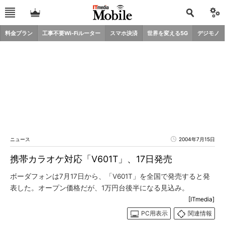
料金プラン
工事不要Wi-Fiルーター
スマホ決済
世界を変える5G
デジモノ
ニュース
2004年7月15日
携帯カラオケ対応「V601T」、17日発売
ボーダフォンは7月17日から、「V601T」を全国で発売すると発
表した。オープン価格だが、1万円台後半になる見込み。
[ITmedia]
PC用表示
関連情報