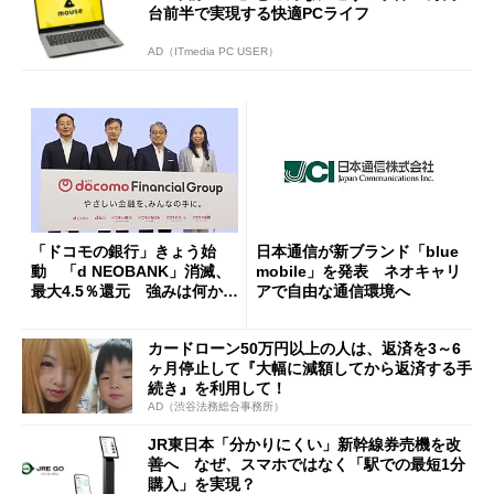
台前半で実現する快適PCライフ
AD（ITmedia PC USER）
「ドコモの銀行」きょう始
日本通信が新ブランド「blue
動 「d NEOBANK」消滅、
mobile」を発表 ネオキャリ
最大4.5％還元 強みは何か解
アで自由な通信環境へ
説
カードローン50万円以上の人は、返済を3～6
ヶ月停止して『大幅に減額してから返済する手
続き』を利用して！
AD（渋谷法務総合事務所）
JR東日本「分かりにくい」新幹線券売機を改
善へ なぜ、スマホではなく「駅での最短1分
購入」を実現？