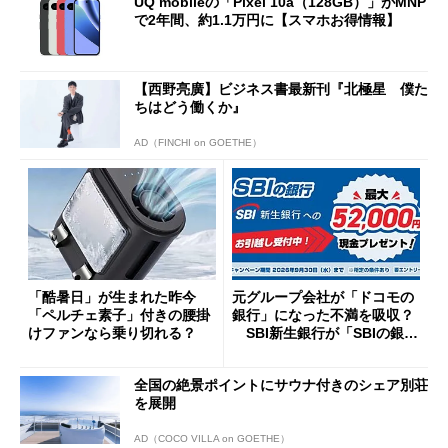
UQ mobileの「Pixel 10a（128GB）」がMNP
で2年間、約1.1万円に【スマホお得情報】
【西野亮廣】ビジネス書最新刊『北極星 僕た
ちはどう働くか』
AD（FINCHI on GOETHE）
「酷暑日」が生まれた昨今
元グループ会社が「ドコモの
「ペルチェ素子」付きの腰掛
銀行」になった不満を吸収？
けファンなら乗り切れる？
SBI新生銀行が「SBIの銀
行」として最大5.2万円のキャ
ッシュバックキャンペーンを
全国の絶景ポイントにサウナ付きのシェア別荘
開催
を展開
AD（COCO VILLA on GOETHE）