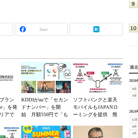
Share
過
2026
8月
4月
ブラン
KDDIがauで「セカン
ソフトバンクと楽天
ile」を発
ドナンバー」を開
モバイルもJAPANロ
2024
リアで
始 月額550円で「も
ーミングを提供 熊
12月
境へ
う1つの携帯番号を」
本地震の影響で障害
8月
が続く
4月