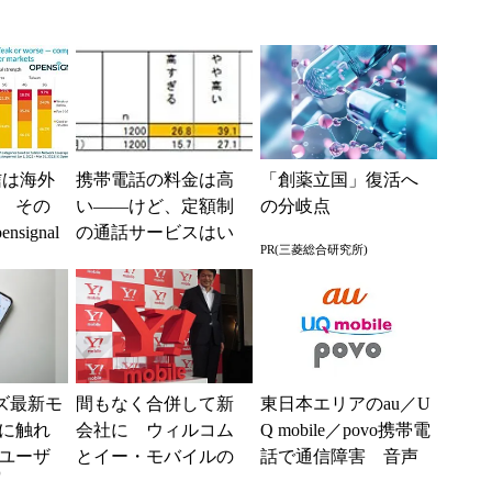
信は海外
携帯電話の料金は高
「創薬立国」復活へ
 その
い――けど、定額制
の分岐点
signal
の通話サービスはい
PR(三菱総合研究所)
らない？
ーズ最新モ
間もなく合併して新
東日本エリアのau／U
に触れ
会社に ウィルコム
Q mobile／povo携帯電
ユーザ
とイー・モバイルの
話で通信障害 音声
)
足跡を振り返る (1/3)
通話やSMSが一時利