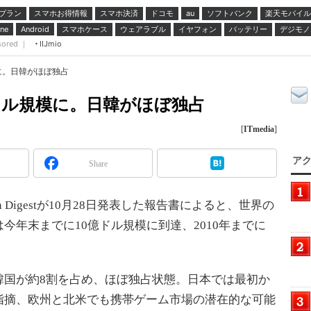
プラン
スマホお得情報
スマホ決済
ドコモ
ソフトバンク
楽天モバイル
au
スマホケース
ウェアラブル
イヤフォン
バッテリー
デジモノ
ne
Android
sored ｜
IIJmio
に。日韓がほぼ独占
ドル規模に。日韓がほぼ独占
[
ITmedia
]
アク
Share
 Digestが10月28日発表した報告書によると、世界の
今年末までに10億ドル規模に到達、2010年までに
国が約8割を占め、ほぼ独占状態。日本では最初か
指摘、欧州と北米でも携帯ゲーム市場の潜在的な可能