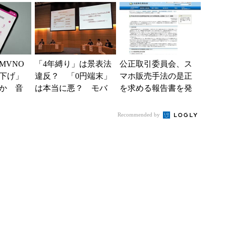
用しづら...
MVNO
「4年縛り」は景表法
公正取引委員会、ス
下げ」
違反？ 「0円端末」
マホ販売手法の是正
か 音
は本当に悪？ モバ
を求める報告書を発
を振り
イル通信政策シンポ
表
ジウムで語られたこ
Recommended by
と (...