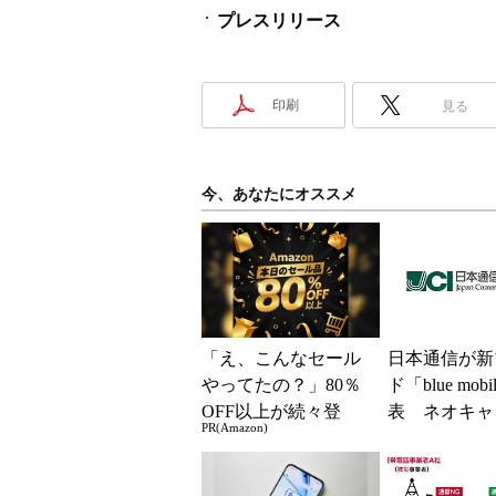
プレスリリース
印刷
見る
今、あなたにオススメ
「え、こんなセール
日本通信が新
やってたの？」80％
ド「blue mob
OFF以上が続々登
表 ネオキャ
PR(Amazon)
場！Amazonの本気が
自由な通信環
凄すぎる