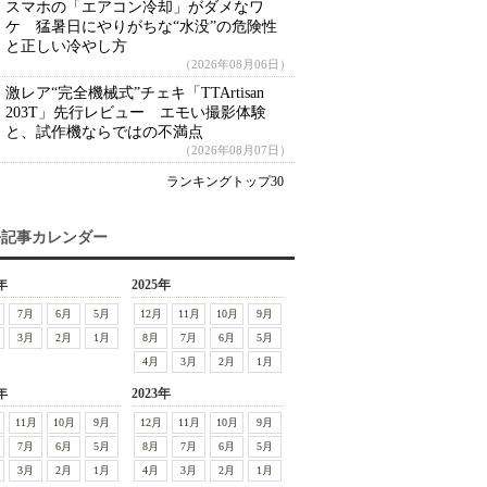
スマホの「エアコン冷却」がダメなワ
ケ 猛暑日にやりがちな“水没”の危険性
と正しい冷やし方
（2026年08月06日）
激レア“完全機械式”チェキ「TTArtisan
203T」先行レビュー エモい撮影体験
と、試作機ならではの不満点
（2026年08月07日）
ランキングトップ30
去記事カレンダー
年
2025年
7月
6月
5月
12月
11月
10月
9月
3月
2月
1月
8月
7月
6月
5月
4月
3月
2月
1月
年
2023年
11月
10月
9月
12月
11月
10月
9月
7月
6月
5月
8月
7月
6月
5月
3月
2月
1月
4月
3月
2月
1月