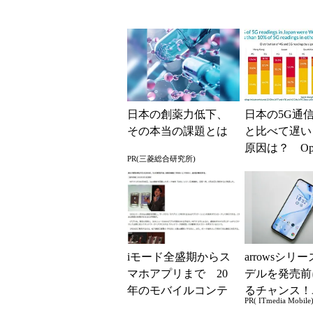
日本の創薬力低下、
日本の5G通
その本当の課題とは
と比べて遅い
原因は？ Open
PR(三菱総合研究所)
が調査
iモード全盛期からス
arrowsシリ
マホアプリまで 20
デルを発売前
年のモバイルコンテ
るチャンス！
PR( ITmedia Mobile
ンツと文化を振り返
ー座談会開催