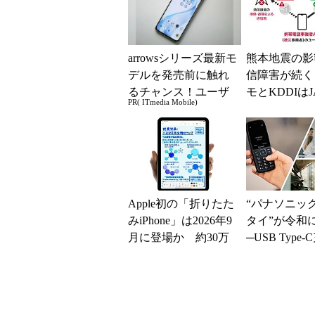
arrowsシリーズ最新モ
熊本地震の影
デルを発売前に触れ
信障害が続く
るチャンス！ユーザ
モとKDDIはJ
PR( ITmedia Mobile)
ー座談会開催
ーミングを提
無料Wi-Fi「00.
Apple初の「折りたた
“パナソニッ
みiPhone」は2026年9
タイ”が令和
月に登場か 約30万
─USB Type
円でTouch ID復活と...
約8日間の待
可、「KX-...