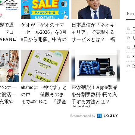
Fee
響で通
ゲオが「ゲオのサマ
日本通信が「ネオキ
 ドコ
ーセール2026」を8月
ャリア」で実現する
APANロ
8日から開催、中古の
サービスとは？ 福
供中、
スマホやゲームがお
田社長が語る“音声接
..
得に
続”で広がる可能性
クのケー
ahamoに「神です」と
FPが解説！Apple製品
に復活─
の声――値段そのま
を分割手数料0円で入
-C充電や
まで40GBに 「課金
手する方法とは？
PR(Fav-Log)
ち受けが
されたのかと思っ
た」と戸惑いも
Recommended by