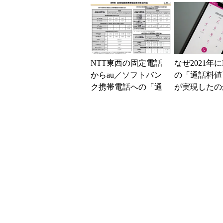
る
NTT東西の固定電話
なぜ2021年に
からau／ソフトバン
の「通話料値
ク携帯電話への「通
が実現したの
話料金」が値下げ
声通話の歴史
へ 5月1日から
返る