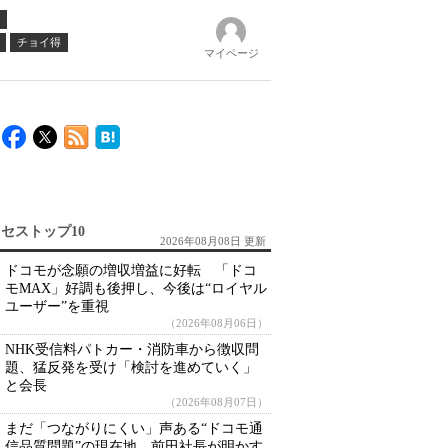
チョイ得
マイページ
セストップ10
2026年08月08日 更新
ドコモが念願の増収増益に好転 「ドコ
モMAX」好調も後押し、今後は“ロイヤル
ユーザー”を重視
（2026年08月06日）
NHK受信料パトカー・消防車から徴収問
題、猛反発を受け「検討を進めていく」
と会長
（2026年08月07日）
まだ「つながりにくい」声ある“ドコモ通
信品質問題”の現在地 前田社長が明かす