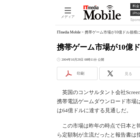
料金
iPho
メディア
Spon
ITmedia Mobile
>
携帯ゲーム市場が10億ドル規模
携帯ゲーム市場が10億
2004年10月29日 08時11分 公開
印刷
見る
英国のコンサルタント会社Screen
携帯電話ゲームダウンロード市場は
は64億ドルに達する見通しだ。
この市場は昨年の時点で日本と韓
ら定額制が主流だったと報告書は