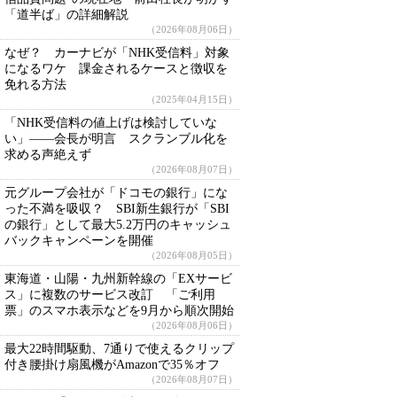
「道半ば」の詳細解説
（2026年08月06日）
なぜ？ カーナビが「NHK受信料」対象
になるワケ 課金されるケースと徴収を
免れる方法
（2025年04月15日）
「NHK受信料の値上げは検討していな
い」――会長が明言 スクランブル化を
求める声絶えず
（2026年08月07日）
元グループ会社が「ドコモの銀行」にな
った不満を吸収？ SBI新生銀行が「SBI
の銀行」として最大5.2万円のキャッシュ
バックキャンペーンを開催
（2026年08月05日）
東海道・山陽・九州新幹線の「EXサービ
ス」に複数のサービス改訂 「ご利用
票」のスマホ表示などを9月から順次開始
（2026年08月06日）
最大22時間駆動、7通りで使えるクリップ
付き腰掛け扇風機がAmazonで35％オフ
（2026年08月07日）