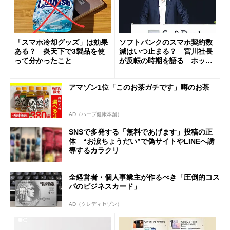
「スマホ冷却グッズ」は効果
ソフトバンクのスマホ契約数
ある？ 炎天下で3製品を使
減はいつ止まる？ 宮川社長
って分かったこと
が反転の時期を語る ホッピ
ング対策は「真剣にやりすぎ
た」
アマゾン1位「このお茶ガチです」噂のお茶
AD（ハーブ健康本舗）
SNSで多発する「無料であげます」投稿の正
体 “お涙ちょうだい”で偽サイトやLINEへ誘
導するカラクリ
全経営者・個人事業主が作るべき「圧倒的コス
パのビジネスカード」
AD（クレディセゾン）