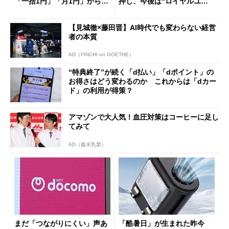
「一括1円」「月1円」からお
押し、今後は“ロイヤルユー
得なiPhone／Pixel／Galaxy
ザー”を重視
まで
【見城徹×藤田晋】AI時代でも変わらない経営
者の本質
AD（FINCHI on GOETHE）
“特典終了”が続く「d払い」「dポイント」の
お得さはどう変わるのか これからは「dカー
ド」の利用が得策？
アマゾンで大人気！血圧対策はコーヒーに足し
てみて
AD（森永乳業）
まだ「つながりにくい」声あ
「酷暑日」が生まれた昨今