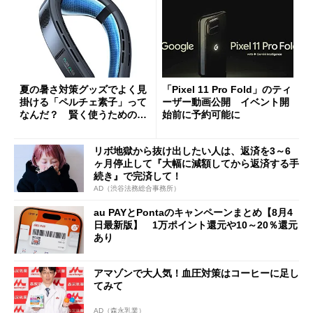
夏の暑さ対策グッズでよく見
「Pixel 11 Pro Fold」のティ
掛ける「ペルチェ素子」って
ーザー動画公開 イベント開
なんだ？ 賢く使うための注
始前に予約可能に
意点も
リボ地獄から抜け出したい人は、返済を3～6
ヶ月停止して『大幅に減額してから返済する手
続き』で完済して！
AD（渋谷法務総合事務所）
au PAYとPontaのキャンペーンまとめ【8月4
日最新版】 1万ポイント還元や10～20％還元
あり
アマゾンで大人気！血圧対策はコーヒーに足し
てみて
AD（森永乳業）