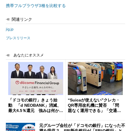
携帯フルブラウザ3種を比較する
関連リンク
jig.jp
プレスリリース
あなたにオススメ
「ドコモの銀行」きょう始
“Suicaが使えない”クレカ・
動 「d NEOBANK」消滅、
QR専用改札機に賛否 「問
最大4.5％還元 強みは何か解
題なく運用できる」「交通系I
説
Cの方がスムーズ」
元グループ会社が「ドコモの銀行」になった不
満を吸収？ SBI新生銀行が「SBIの銀行」と