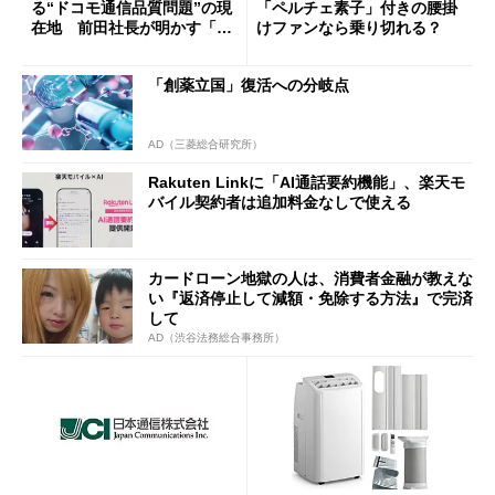
る“ドコモ通信品質問題”の現
「ペルチェ素子」付きの腰掛
在地 前田社長が明かす「道
けファンなら乗り切れる？
半ば」の詳細解説
「創薬立国」復活への分岐点
AD（三菱総合研究所）
Rakuten Linkに「AI通話要約機能」、楽天モ
バイル契約者は追加料金なしで使える
カードローン地獄の人は、消費者金融が教えな
い『返済停止して減額・免除する方法』で完済
して
AD（渋谷法務総合事務所）