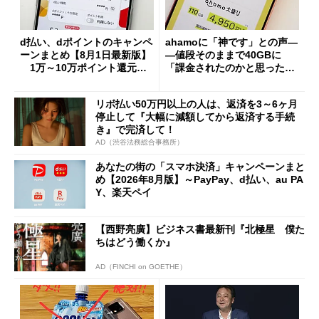
d払い、dポイントのキャンペ
ahamoに「神です」との声―
ーンまとめ【8月1日最新版】
―値段そのままで40GBに
1万～10万ポイント還元の
「課金されたのかと思った」
施策がめじろ押し
と戸惑いも
リボ払い50万円以上の人は、返済を3～6ヶ月
停止して『大幅に減額してから返済する手続
き』で完済して！
AD（渋谷法務総合事務所）
あなたの街の「スマホ決済」キャンペーンまと
め【2026年8月版】～PayPay、d払い、au PA
Y、楽天ペイ
【西野亮廣】ビジネス書最新刊『北極星 僕た
ちはどう働くか』
AD（FINCHI on GOETHE）