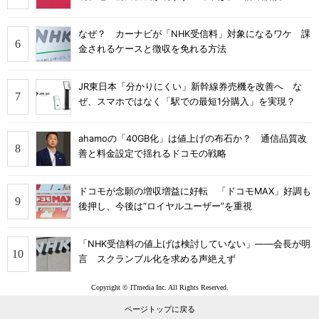
なぜ？ カーナビが「NHK受信料」対象になるワケ 課
金されるケースと徴収を免れる方法
JR東日本「分かりにくい」新幹線券売機を改善へ な
ぜ、スマホではなく「駅での最短1分購入」を実現？
ahamoの「40GB化」は値上げの布石か？ 通信品質改
善と料金設定で揺れるドコモの戦略
ドコモが念願の増収増益に好転 「ドコモMAX」好調も
後押し、今後は“ロイヤルユーザー”を重視
「NHK受信料の値上げは検討していない」――会長が明
言 スクランブル化を求める声絶えず
Copyright © ITmedia Inc. All Rights Reserved.
ページトップに戻る