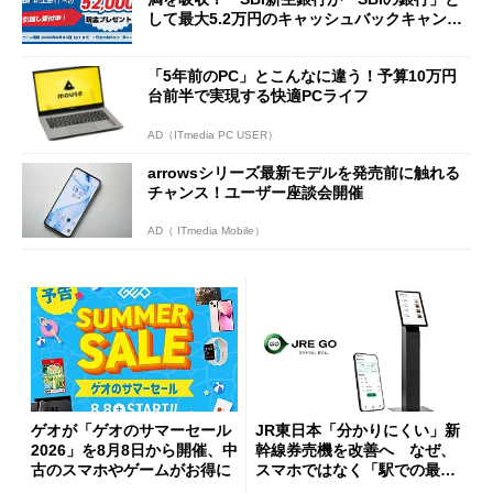
して最大5.2万円のキャッシュバックキャンペ
ーンを開催
「5年前のPC」とこんなに違う！予算10万円
台前半で実現する快適PCライフ
AD（ITmedia PC USER）
arrowsシリーズ最新モデルを発売前に触れる
チャンス！ユーザー座談会開催
AD（ ITmedia Mobile）
ゲオが「ゲオのサマーセール
JR東日本「分かりにくい」新
2026」を8月8日から開催、中
幹線券売機を改善へ なぜ、
古のスマホやゲームがお得に
スマホではなく「駅での最短
1分購入」を実現？