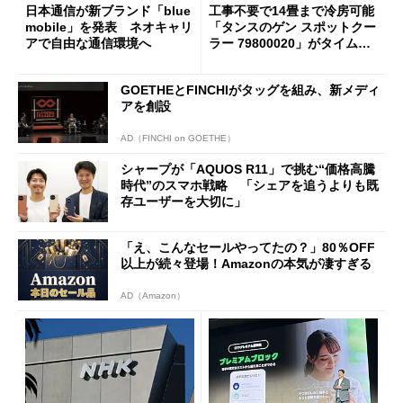
日本通信が新ブランド「blue
工事不要で14畳まで冷房可能
mobile」を発表 ネオキャリ
「タンスのゲン スポットクー
アで自由な通信環境へ
ラー 79800020」がタイムセ
ールで10％オフの5万3999円
に
GOETHEとFINCHIがタッグを組み、新メディ
アを創設
AD（FINCHI on GOETHE）
シャープが「AQUOS R11」で挑む“価格高騰
時代”のスマホ戦略 「シェアを追うよりも既
存ユーザーを大切に」
「え、こんなセールやってたの？」80％OFF
以上が続々登場！Amazonの本気が凄すぎる
AD（Amazon）