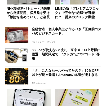
NHK受信料パトカー・消防車
LINEの新「プレミアムブロッ
から徴収問題、猛反発を受け
ク」で完全な“絶縁”が可能
「検討を進めていく」と会長
に？ 従来のブロック機能と
の決定的な違い
全経営者・個人事業主が作るべき「圧倒的コス
パのビジネスカード」
AD（クレディセゾン）
“Suicaが使えない”改札、東京メトロ上野駅に
設置 期間限定で “クレカ”と“QRコード”専
用
「え、こんなセールやってたの？」80％OFF
以上が続々登場！Amazonの本気が凄すぎる
AD（Amazon）