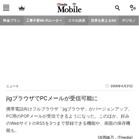
料金プラン
工事不要Wi-Fiルーター
スマホ決済
世界を変える5G
デジモノ
ニュース
2005年4月21日
jigブラウザでPCメールが受信可能に
携帯電話向けフルブラウザ「jigブラウザ」がバージョンアップ。
PC用のPOPメールが受信できるようになった。このほか、好み
のWebサイトのRSSを3つまで登録できる機能や、画面の保存機
能も。
[吉岡綾乃，ITmedia]