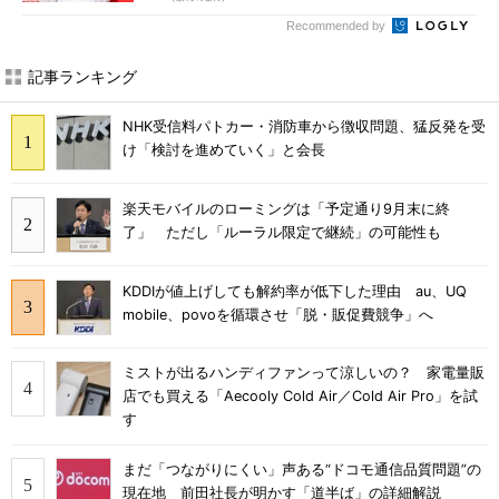
Recommended by
記事ランキング
NHK受信料パトカー・消防車から徴収問題、猛反発を受
け「検討を進めていく」と会長
楽天モバイルのローミングは「予定通り9月末に終
了」 ただし「ルーラル限定で継続」の可能性も
KDDIが値上げしても解約率が低下した理由 au、UQ
mobile、povoを循環させ「脱・販促費競争」へ
ミストが出るハンディファンって涼しいの？ 家電量販
店でも買える「Aecooly Cold Air／Cold Air Pro」を試
す
まだ「つながりにくい」声ある“ドコモ通信品質問題”の
現在地 前田社長が明かす「道半ば」の詳細解説