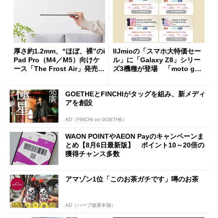
厚さ約1.2mm、“ほぼ、裸”のi
IIJmioの「スマホ大特価セー
Pad Pro（M4／M5）向けケ
ル」に「Galaxy Z8」シリー
ース「The Frost Air」発売
ズ3機種が登場 「moto g37
ケースフィニットから
j」や「OPPO Find X9 Ultr
a」も
GOETHEとFINCHIがタッグを組み、新メディ
アを創設
AD（FINCHI on GOETHE）
WAON POINTやAEON Payのキャンペーンま
とめ【8月6日最新版】 ポイント10～20倍の
獲得チャンス多数
アマゾン1位「このお茶ガチです」噂のお茶
AD（ハーブ健康本舗）