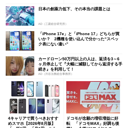
日本の創薬力低下、その本当の課題とは
AD（三菱総合研究所）
「iPhone 17e」と「iPhone 17」どちらが買
いか？ 2機種を使い込んで分かった“スペッ
ク表にない違い”
カードローン50万円以上の人は、返済を3～6
ヶ月停止して『大幅に減額してから返済する手
続き』を利用して！
AD（渋谷法務総合事務所）
4キャリアで買うべきおすす
ドコモが念願の増収増益に好
めスマホ【2026年8月版】
転 「ドコモMAX」好調も後