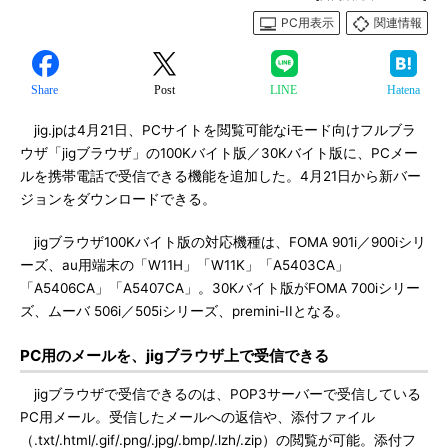
PC用表示
関連情報
Share
Post
LINE
Hatena
jig.jpは4月21日、PCサイトを閲覧可能なiモード向けフルブラ
ウザ「jigブラウザ」の100Kバイト版／30Kバイト版に、PCメー
ルを携帯電話で受信できる機能を追加した。4月21日から新バー
ジョンをダウンロードできる。
jigブラウザ100Kバイト版の対応機種は、FOMA 901i／900iシリ
ーズ、au用端末の「W11H」「W11K」「A5403CA」
「A5406CA」「A5407CA」。30Kバイト版がFOMA 700iシリー
ズ、ムーバ 506i／505iシリーズ、premini-IIとなる。
PC用のメールを、jigブラウザ上で受信できる
jigブラウザで受信できるのは、POP3サーバーで受信している
PC用メール。受信したメールへの返信や、添付ファイル
（.txt/.html/.gif/.png/.jpg/.bmp/.lzh/.zip）の閲覧が可能。添付フ