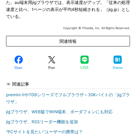
た。au端末用jigブラウザでは、表示速度がアップ。「従来の処理
速度と比べ、1ページの表示が平均4秒短縮される」（jig.jp）とし
ている。
Copyright © ITmedia, Inc. All Rights Reserved.
関連情報
Share
Post
LINE
Hatena
関連記事
premini-IIや700iシリーズでフルブラウザ～30Kバイトの「jigブラ
ウザ」
jigブラウザ、WEB版でWIN端末、ボーダフォンにも対応
jigブラウザ、RSSリーダー機能を追加
“PCサイトを見たい”ユーザーの携帯は？