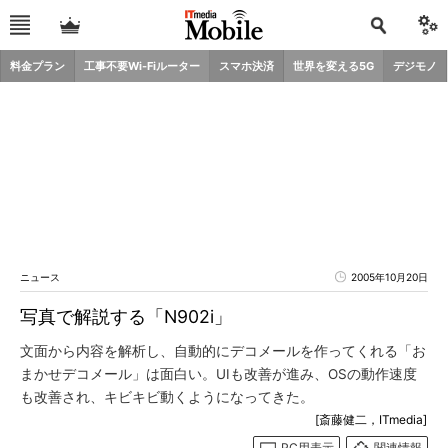
料金プラン
工事不要Wi-Fiルーター
スマホ決済
世界を変える5G
デジモノ
ニュース
2005年10月20日
写真で解説する「N902i」
文面から内容を解析し、自動的にデコメールを作ってくれる「お
まかせデコメール」は面白い。UIも改善が進み、OSの動作速度
も改善され、キビキビ動くようになってきた。
[斎藤健二，ITmedia]
PC用表示
関連情報