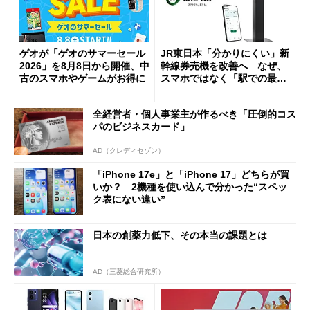
ゲオが「ゲオのサマーセール
JR東日本「分かりにくい」新
2026」を8月8日から開催、中
幹線券売機を改善へ なぜ、
古のスマホやゲームがお得に
スマホではなく「駅での最短
1分購入」を実現？
全経営者・個人事業主が作るべき「圧倒的コス
パのビジネスカード」
AD（クレディセゾン）
「iPhone 17e」と「iPhone 17」どちらが買
いか？ 2機種を使い込んで分かった“スペッ
ク表にない違い”
日本の創薬力低下、その本当の課題とは
AD（三菱総合研究所）