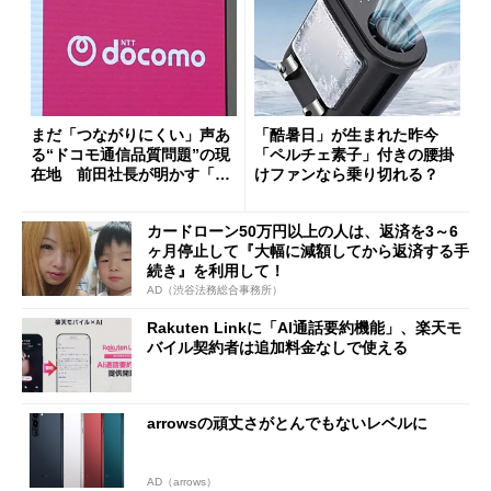
まだ「つながりにくい」声あ
「酷暑日」が生まれた昨今
る“ドコモ通信品質問題”の現
「ペルチェ素子」付きの腰掛
在地 前田社長が明かす「道
けファンなら乗り切れる？
半ば」の詳細解説
カードローン50万円以上の人は、返済を3～6
ヶ月停止して『大幅に減額してから返済する手
続き』を利用して！
AD（渋谷法務総合事務所）
Rakuten Linkに「AI通話要約機能」、楽天モ
バイル契約者は追加料金なしで使える
arrowsの頑丈さがとんでもないレベルに
AD（arrows）