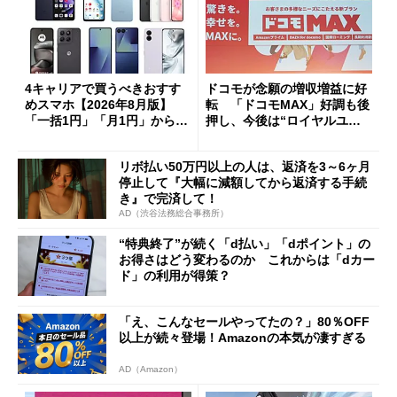
4キャリアで買うべきおすす
ドコモが念願の増収増益に好
めスマホ【2026年8月版】
転 「ドコモMAX」好調も後
「一括1円」「月1円」からお
押し、今後は“ロイヤルユー
得なiPhone／Pixel／Galaxy
ザー”を重視
まで
リボ払い50万円以上の人は、返済を3～6ヶ月
停止して『大幅に減額してから返済する手続
き』で完済して！
AD（渋谷法務総合事務所）
“特典終了”が続く「d払い」「dポイント」の
お得さはどう変わるのか これからは「dカー
ド」の利用が得策？
「え、こんなセールやってたの？」80％OFF
以上が続々登場！Amazonの本気が凄すぎる
AD（Amazon）