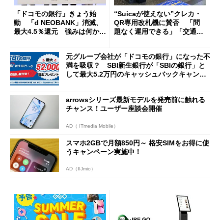
「ドコモの銀行」きょう始
“Suicaが使えない”クレカ・
動 「d NEOBANK」消滅、
QR専用改札機に賛否 「問
最大4.5％還元 強みは何か解
題なく運用できる」「交通系I
説
Cの方がスムーズ」
元グループ会社が「ドコモの銀行」になった不
満を吸収？ SBI新生銀行が「SBIの銀行」と
して最大5.2万円のキャッシュバックキャンペ
ーンを開催
arrowsシリーズ最新モデルを発売前に触れる
チャンス！ユーザー座談会開催
AD（ ITmedia Mobile）
スマホ2GBで月額850円～ 格安SIMをお得に使
うキャンペーン実施中！
AD（IIJmio）