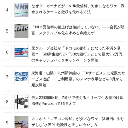
なぜ？ カーナビが「NHK受信料」対象になるワケ 課
金されるケースと徴収を免れる方法
「NHK受信料の値上げは検討していない」――会長が明
言 スクランブル化を求める声絶えず
元グループ会社が「ドコモの銀行」になった不満を吸
収？ SBI新生銀行が「SBIの銀行」として最大5.2万円
のキャッシュバックキャンペーンを開催
東海道・山陽・九州新幹線の「EXサービス」に複数のサ
ービス改訂 「ご利用票」のスマホ表示などを9月から
順次開始
最大22時間駆動、7通りで使えるクリップ付き腰掛け扇
風機がAmazonで35％オフ
スマホの「エアコン冷却」がダメなワケ 猛暑日にやり
がちな“水没”の危険性と正しい冷やし方