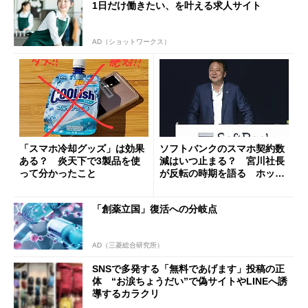
1日だけ働きたい、を叶える求人サイト
AD（ショットワークス）
「スマホ冷却グッズ」は効果
ソフトバンクのスマホ契約数
ある？ 炎天下で3製品を使
減はいつ止まる？ 宮川社長
って分かったこと
が反転の時期を語る ホッピ
ング対策は「真剣にやりすぎ
た」
「創薬立国」復活への分岐点
AD（三菱総合研究所）
SNSで多発する「無料であげます」投稿の正
体 “お涙ちょうだい”で偽サイトやLINEへ誘
導するカラクリ