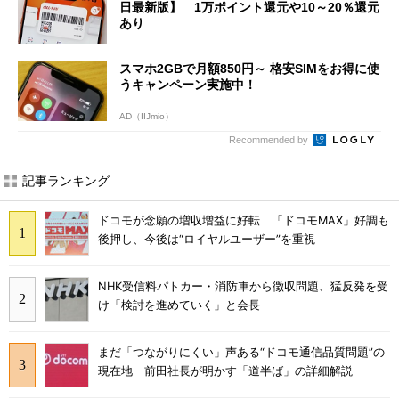
日最新版】 1万ポイント還元や10～20％還元
あり
スマホ2GBで月額850円～ 格安SIMをお得に使
うキャンペーン実施中！
AD（IIJmio）
Recommended by
記事ランキング
ドコモが念願の増収増益に好転 「ドコモMAX」好調も
後押し、今後は“ロイヤルユーザー”を重視
NHK受信料パトカー・消防車から徴収問題、猛反発を受
け「検討を進めていく」と会長
まだ「つながりにくい」声ある“ドコモ通信品質問題”の
現在地 前田社長が明かす「道半ば」の詳細解説