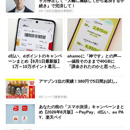
ヶ月停止して『大幅に減額してから返済する手
続き』で完済して！
AD（渋谷法務総合事務所）
d払い、dポイントのキャンペ
ahamoに「神です」との声―
ーンまとめ【8月1日最新版】
―値段そのままで40GBに
1万～10万ポイント還元の
「課金されたのかと思った」
施策がめじろ押し
と戸惑いも
アマゾン1位の実績！380円で5日間お試し。
AD（ハーブ健康本舗）
あなたの街の「スマホ決済」キャンペーンまと
め【2026年8月版】～PayPay、d払い、au PA
Y、楽天ペイ