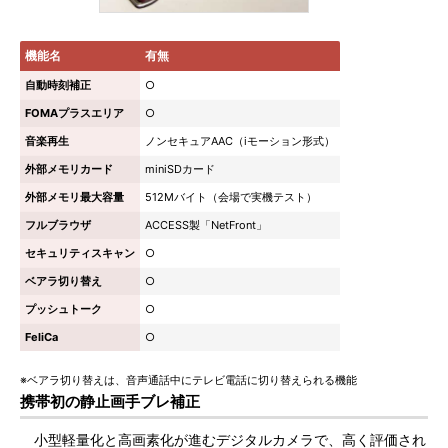
機能名
有無
自動時刻補正
○
FOMAプラスエリア
○
音楽再生
ノンセキュアAAC（iモーション形式）
外部メモリカード
miniSDカード
外部メモリ最大容量
512Mバイト（会場で実機テスト）
フルブラウザ
ACCESS製「NetFront」
セキュリティスキャン
○
ベアラ切り替え
○
プッシュトーク
○
FeliCa
○
※ベアラ切り替えは、音声通話中にテレビ電話に切り替えられる機能
携帯初の静止画手ブレ補正
小型軽量化と高画素化が進むデジタルカメラで、高く評価され