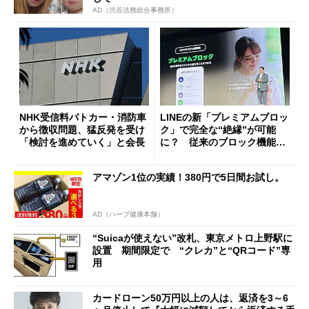
AD（渋谷法務総合事務所）
NHK受信料パトカー・消防車
LINEの新「プレミアムブロッ
から徴収問題、猛反発を受け
ク」で完全な“絶縁”が可能
「検討を進めていく」と会長
に？ 従来のブロック機能と
の決定的な違い
アマゾン1位の実績！380円で5日間お試し。
AD（ハーブ健康本舗）
“Suicaが使えない”改札、東京メトロ上野駅に
設置 期間限定で “クレカ”と“QRコード”専
用
カードローン50万円以上の人は、返済を3～6