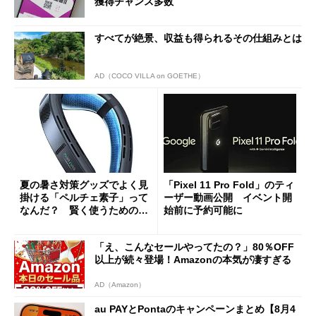
獲得チャンス多数
すべてが絶景、収益も得られるその仕組みとは
AD（COCO VILLA on GOETHE）
夏の暑さ対策グッズでよく見
「Pixel 11 Pro Fold」のティ
掛ける「ペルチェ素子」って
ーザー動画公開 イベント開
なんだ？ 賢く使うための注
始前に予約可能に
意点も
「え、こんなセールやってたの？」80％OFF
以上が続々登場！Amazonの本気が凄すぎる
AD（Amazon）
au PAYとPontaのキャンペーンまとめ【8月4