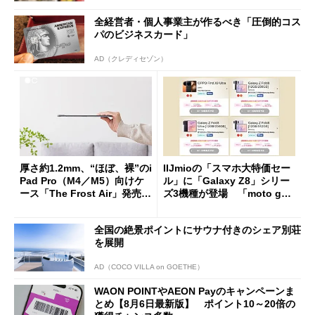
全経営者・個人事業主が作るべき「圧倒的コス
パのビジネスカード」
AD（クレディセゾン）
厚さ約1.2mm、“ほぼ、裸”のi
IIJmioの「スマホ大特価セー
Pad Pro（M4／M5）向けケ
ル」に「Galaxy Z8」シリー
ース「The Frost Air」発売
ズ3機種が登場 「moto g37
ケースフィニットから
j」や「OPPO Find X9 Ultr
a」も
全国の絶景ポイントにサウナ付きのシェア別荘
を展開
AD（COCO VILLA on GOETHE）
WAON POINTやAEON Payのキャンペーンま
とめ【8月6日最新版】 ポイント10～20倍の