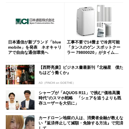
日本通信が新ブランド「blue
工事不要で14畳まで冷房可能
mobile」を発表 ネオキャリ
「タンスのゲン スポットクー
アで自由な通信環境へ
ラー 79800020」がタイムセ
ールで10％オフの5万3999円
に
【西野亮廣】ビジネス書最新刊『北極星 僕た
ちはどう働くか』
AD（FINCHI on GOETHE）
シャープが「AQUOS R11」で挑む“価格高騰
時代”のスマホ戦略 「シェアを追うよりも既
存ユーザーを大切に」
カードローン地獄の人は、消費者金融が教えな
い『返済停止して減額・免除する方法』で完済
して