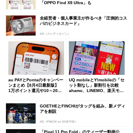
「OPPO Find X9 Ultra」も
全経営者・個人事業主が作るべき「圧倒的コス
パのビジネスカード」
AD（クレディセゾン）
au PAYとPontaのキャンペー
UQ mobileとY!mobileの「セ
ンまとめ【8月4日最新版】
ット割なし」新割引を比較
1万ポイント還元や10～20％
ahamo、LINEMO、楽天モバ
還元あり
イルよりもお得？
GOETHEとFINCHIがタッグを組み、新メディ
アを創設
AD（FINCHI on GOETHE）
「Pixel 11 Pro Fold」のティーザー動画公