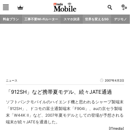
料金プラン
工事不要Wi-Fiルーター
スマホ決済
世界を変える5G
デジモノ
ニュース
2007年4月2日
「912SH」など携帯夏モデル、続々JATE通過
ソフトバンクモバイルのハイエンド機と思われるシャープ製端末
「912SH」、ドコモの富士通製端末「F904i」、auの京セラ製端
末「W44K II」など、2007年夏モデルとしての登場が予想される
端末が続々JATEを通過した。
[ITmedia]