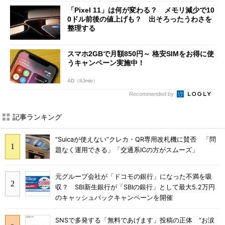
「Pixel 11」は何が変わる？ メモリ減少で10
0ドル前後の値上げも？ 出そろったうわさを
整理する
スマホ2GBで月額850円～ 格安SIMをお得に使
うキャンペーン実施中！
AD（IIJmio）
Recommended by
記事ランキング
“Suicaが使えない”クレカ・QR専用改札機に賛否 「問
題なく運用できる」「交通系ICの方がスムーズ」
元グループ会社が「ドコモの銀行」になった不満を吸
収？ SBI新生銀行が「SBIの銀行」として最大5.2万円
のキャッシュバックキャンペーンを開催
SNSで多発する「無料であげます」投稿の正体 “お涙