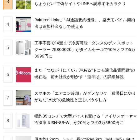
ちょうだい”で偽サイトやLINEへ誘導するカラクリ
Rakuten Linkに「AI通話要約機能」、楽天モバイル契約
者は追加料金なしで使える
工事不要で14畳まで冷房可能「タンスのゲン スポット
クーラー 79800020」がタイムセールで10％オフの5万
3999円に
まだ「つながりにくい」声ある“ドコモ通信品質問題”の
現在地 前田社長が明かす「道半ば」の詳細解説
スマホの「エアコン冷却」がダメなワケ 猛暑日にやり
がちな“水没”の危険性と正しい冷やし方
幅約35センチで大型アイスも置ける「アイリスオーヤマ
冷凍庫 IUSN-8B-W」が20％オフの3万5800円に
厚さ約1.2mm、“ほぼ、裸”のiPad Pro（M4／M5）向け