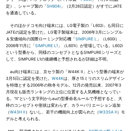
定）、シャープ製の「
SH904i
」（2月26日認定）がすでにJATE
を通過している。
そのほかドコモ向け端末には、LG電子製の「L602i」も同日に
JATEの認定を受けた。LG電子製端末は、2006年3月にシンプル
＆安価傾向の国際ローミング対応機「
SIMPURE L
」（L600i）、
2006年11月に「
SIMPURE L1
」（L601i）が登場している。L602i
という型番から、同様のコンセプトとなるSIMPUREシリーズと
して、SIMPURE L1の後継機と予想されるが詳細は不明。
au向け端末には、京セラ製の「W44K II」という型番の端末が
3月5日に認定を受けた。
W44K
は、厚さ15ミリのスリムデザイン
を特徴とする2006年の秋冬モデル。12月の発売以来、2007年3
月現在も販売ランキングの上位に位置する人気機種となってい
る。“II”という文字列からauの型番命名ルールで予想すると、大
枠のコンセプトや形状は変わらず、カラーバリエーション追加
（
W43H II
）ないし、若干の機能向上が図られた（
W33SA II
）モ
デルと考えられる。