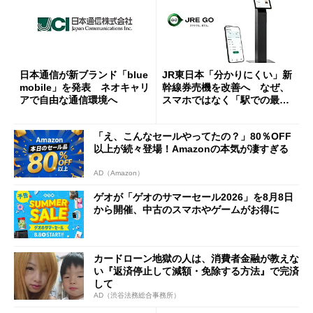
日本通信が新ブランド「blue
JR東日本「分かりにくい」新
mobile」を発表 ネオキャリ
幹線券売機を改善へ なぜ、
アで自由な通信環境へ
スマホではなく「駅での最短
1分購入」を実現？
「え、こんなセールやってたの？」80％OFF
以上が続々登場！Amazonの本気が凄すぎる
AD（Amazon）
ゲオが「ゲオのサマーセール2026」を8月8日
から開催、中古のスマホやゲームがお得に
カードローン地獄の人は、消費者金融が教えな
い『返済停止して減額・免除する方法』で完済
して
AD（渋谷法務総合事務所）