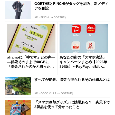
GOETHEとFINCHIがタッグを組み、新メディ
アを創設
AD（FINCHI on GOETHE）
ahamoに「神です」との声―
あなたの街の「スマホ決済」
―値段そのままで40GBに
キャンペーンまとめ【2026年
「課金されたのかと思った」
8月版】～PayPay、d払い、a
と戸惑いも
u PAY、楽天ペイ
すべてが絶景、収益も得られるその仕組みとは
AD（COCO VILLA on GOETHE）
「スマホ冷却グッズ」は効果ある？ 炎天下で
3製品を使って分かったこと