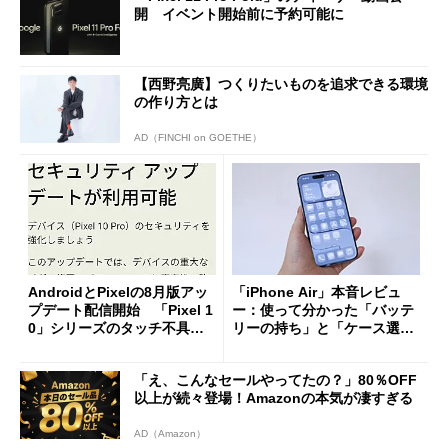
開 イベント開始前に予約可能に
【西野亮廣】つくりたいものを追求できる環境
の作り方とは
AD（FINCHI on GOETHE）
AndroidとPixelの8月版アッ
「iPhone Air」本音レビュ
プデート配信開始 「Pixel 1
ー：使って分かった「バッテ
0」シリーズのタッチ不具合
リーの持ち」と「ケース選
修正やGPU性能改善なども
び」の悩ましさ
「え、こんなセールやってたの？」80％OFF
以上が続々登場！Amazonの本気が凄すぎる
AD（Amazon）