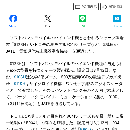
PC用表示
関連情報
Share
Post
LINE
Hatena
ソフトバンクモバイルのハイエンド機と思われるシャープ製端
末「912SH」やドコモの夏モデル904iシリーズなど、5機種が
JATE（電気通信端末機器審査協会）を通過した。
912SHは、ソフトバンクモバイルのハイエンド機種に与えられ
る9xxの型番を持つシャープ製の端末。認定日は3月13日。な
お、
910SH
は光学3倍ズーム＋500万画素CCDの最強デジカメ携
帯、
911SH
はサイクロイド機構＋ワンセグ搭載のアクオスケータ
イとして登場した。そのほかソフトバンクモバイル向け端末とし
て、パナソニック モバイルコミュニケーションズ製の「810P」
（3月12日認定）もJATEを通過している。
ドコモの次期モデルと目される904iシリーズも今回、新たに富
士通製の「F904i」の存在を確認した。認定日は3月12日。904i
シリーズは、パナソニック モバイル製「
P904i
」（1月31日認