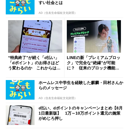
すい社会とは
AD（住友生命福祉文化財団）
“特典終了”が続く「d払い」
LINEの新「プレミアムブロッ
「dポイント」のお得さはど
ク」で完全な“絶縁”が可能
う変わるのか これからは
に？ 従来のブロック機能と
「dカード」の利用が得策？
の決定的な違い
ホームレス中学生を経験した麒麟・田村さんか
らのメッセージ
AD（住友生命福祉文化財団）
d払い、dポイントのキャンペーンまとめ【8月
1日最新版】 1万～10万ポイント還元の施策
がめじろ押し