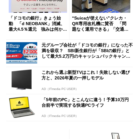
「ドコモの銀行」きょう始
“Suicaが使えない”クレカ・
動 「d NEOBANK」消滅、
QR専用改札機に賛否 「問
最大4.5％還元 強みは何か解
題なく運用できる」「交通系I
説
Cの方がスムーズ」
元グループ会社が「ドコモの銀行」になった不
満を吸収？ SBI新生銀行が「SBIの銀行」と
して最大5.2万円のキャッシュバックキャンペ
ーンを開催
これから選ぶ新型TVはこれ！失敗しない選び
方と、2026年夏の一押しモデル
AD（ITmedia PC USER）
「5年前のPC」とこんなに違う！予算10万円
台前半で実現する快適PCライフ
AD（ITmedia PC USER）