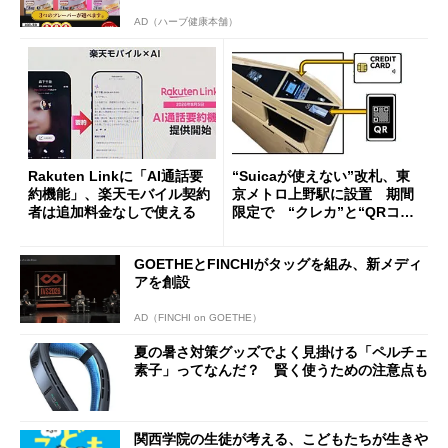
AD（ハーブ健康本舗）
Rakuten Linkに「AI通話要
“Suicaが使えない”改札、東
約機能」、楽天モバイル契約
京メトロ上野駅に設置 期間
者は追加料金なしで使える
限定で “クレカ”と“QRコー
ド”専用
GOETHEとFINCHIがタッグを組み、新メディ
アを創設
AD（FINCHI on GOETHE）
夏の暑さ対策グッズでよく見掛ける「ペルチェ
素子」ってなんだ？ 賢く使うための注意点も
関西学院の生徒が考える、こどもたちが生きや