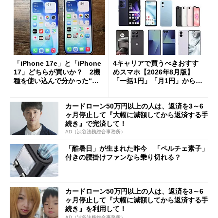
「iPhone 17e」と「iPhone
4キャリアで買うべきおすす
17」どちらが買いか？ 2機
めスマホ【2026年8月版】
種を使い込んで分かった“ス
「一括1円」「月1円」からお
ペック表にない違い”
得なiPhone／Pixel／Galaxy
まで
カードローン50万円以上の人は、返済を3～6
ヶ月停止して『大幅に減額してから返済する手
続き』で完済して！
AD（渋谷法務総合事務所）
「酷暑日」が生まれた昨今 「ペルチェ素子」
付きの腰掛けファンなら乗り切れる？
カードローン50万円以上の人は、返済を3～6
ヶ月停止して『大幅に減額してから返済する手
続き』を利用して！
AD（渋谷法務総合事務所）