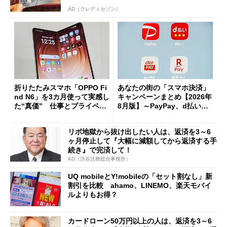
AD（クレディセゾン）
折りたたみスマホ「OPPO Fi
あなたの街の「スマホ決済」
nd N6」を3カ月使って実感し
キャンペーンまとめ【2026年
た“真価” 仕事とプライベー
8月版】～PayPay、d払い、a
トで大活躍
u PAY、楽天ペイ
リボ地獄から抜け出したい人は、返済を3～6
ヶ月停止して『大幅に減額してから返済する手
続き』で完済して！
AD（渋谷法務総合事務所）
UQ mobileとY!mobileの「セット割なし」新
割引を比較 ahamo、LINEMO、楽天モバイ
ルよりもお得？
カードローン50万円以上の人は、返済を3～6