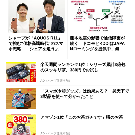
シャープが「AQUOS R11」
熊本地震の影響で通信障害が
で挑む“価格高騰時代”のスマ
続く ドコモとKDDIはJAPA
ホ戦略 「シェアを追うより
Nローミングを提供中、無料
も既存ユーザーを大切に」
Wi-Fi「00000JAPAN」も開
放
楽天週間ランキング1位！シリーズ累計3億包
のスッキリ茶。380円でお試し
AD（ハーブ健康本舗）
「スマホ冷却グッズ」は効果ある？ 炎天下で
3製品を使って分かったこと
アマゾン1位「このお茶ガチです」噂のお茶
AD（ハーブ健康本舗）