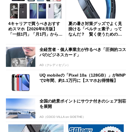
4キャリアで買うべきおすす
夏の暑さ対策グッズでよく見
めスマホ【2026年8月版】
掛ける「ペルチェ素子」って
「一括1円」「月1円」からお
なんだ？ 賢く使うための注
得なiPhone／Pixel／Galaxy
意点も
まで
全経営者・個人事業主が作るべき「圧倒的コス
パのビジネスカード」
AD（クレディセゾン）
UQ mobileの「Pixel 10a（128GB）」がMNP
で2年間、約1.1万円に【スマホお得情報】
全国の絶景ポイントにサウナ付きのシェア別荘
を展開
AD（COCO VILLA on GOETHE）