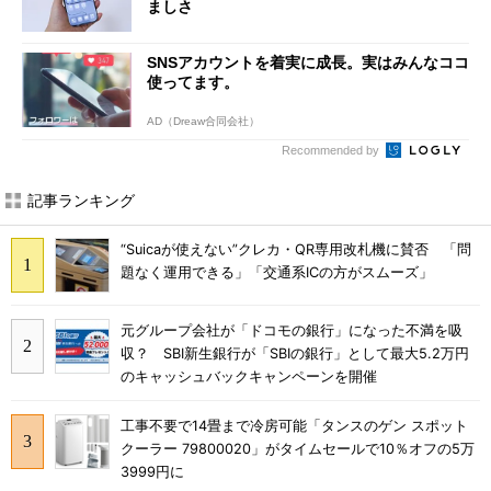
ましさ
SNSアカウントを着実に成長。実はみんなココ
使ってます。
AD（Dreaw合同会社）
Recommended by
記事ランキング
“Suicaが使えない”クレカ・QR専用改札機に賛否 「問
題なく運用できる」「交通系ICの方がスムーズ」
元グループ会社が「ドコモの銀行」になった不満を吸
収？ SBI新生銀行が「SBIの銀行」として最大5.2万円
のキャッシュバックキャンペーンを開催
工事不要で14畳まで冷房可能「タンスのゲン スポット
クーラー 79800020」がタイムセールで10％オフの5万
3999円に