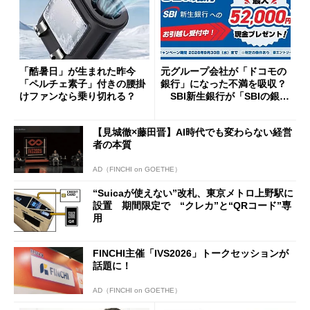
「酷暑日」が生まれた昨今
元グループ会社が「ドコモの
「ペルチェ素子」付きの腰掛
銀行」になった不満を吸収？
けファンなら乗り切れる？
SBI新生銀行が「SBIの銀
行」として最大5.2万円のキャ
ッシュバックキャンペーンを
【見城徹×藤田晋】AI時代でも変わらない経営
開催
者の本質
AD（FINCHI on GOETHE）
“Suicaが使えない”改札、東京メトロ上野駅に
設置 期間限定で “クレカ”と“QRコード”専
用
FINCHI主催「IVS2026」トークセッションが
話題に！
AD（FINCHI on GOETHE）