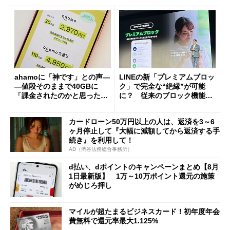
ahamoに「神です」との声―
LINEの新「プレミアムブロッ
―値段そのままで40GBに
ク」で完全な“絶縁”が可能
「課金されたのかと思った」
に？ 従来のブロック機能と
と戸惑いも
の決定的な違い
カードローン50万円以上の人は、返済を3～6
ヶ月停止して『大幅に減額してから返済する手
続き』を利用して！
AD（渋谷法務総合事務所）
d払い、dポイントのキャンペーンまとめ【8月
1日最新版】 1万～10万ポイント還元の施策
がめじろ押し
マイルが超たまるビジネスカード！初年度年会
費無料で還元率最大1.125%