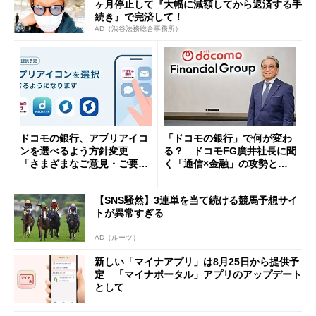
ヶ月停止して『大幅に減額してから返済する手
続き』で完済して！
AD（渋谷法務総合事務所）
ドコモの銀行、アプリアイコ
「ドコモの銀行」で何が変わ
ンを選べるよう方針変更
る？ ドコモFG廣井社長に聞
「さまざまなご意見・ご要望
く「通信×金融」の攻勢とグ
を踏まえ」
ループ戦略
【SNS騒然】3連単を当て続ける競馬予想サイ
トが異常すぎる
AD（ルーツ）
新しい「マイナアプリ」は8月25日から提供予
定 「マイナポータル」アプリのアップデート
として