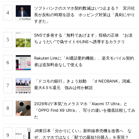
ソフトバンクのスマホ契約数減はいつ止まる？ 宮川社
長が反転の時期を語る ホッピング対策は「真剣にやり
すぎた」
SNSで多発する「無料であげます」投稿の正体 “お涙
ちょうだい”で偽サイトやLINEへ誘導するカラクリ
Rakuten Linkに「AI通話要約機能」、楽天モバイル契約
者は追加料金なしで使える
「ドコモの銀行」きょう始動 「d NEOBANK」消滅、
最大4.5％還元 強みは何か解説
2026年の“本気”カメラスマホ「Xiaomi 17 Ultra」と
「OPPO Find X9 Ultra」、写りの違いを徹底比較してみ
た
JR東日本「分かりにくい」新幹線券売機を改善へ な
ぜ、スマホではなく「駅での最短1分購入」を実現？