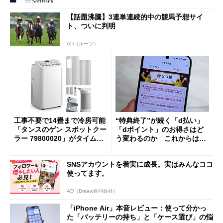
【話題沸騰】3連単連続的中の競馬予想サイ
ト、ついに判明
AD（ルーツ）
工事不要で14畳まで冷房可能
“特典終了”が続く「d払い」
「タンスのゲン スポットクー
「dポイント」のお得さはど
ラー 79800020」がタイムセ
う変わるのか これからは
ールで10％オフの5万3999円
「dカード」の利用が得策？
に
SNSアカウントを着実に成長。実はみんなココ
使ってます。
AD（Dreaw合同会社）
「iPhone Air」本音レビュー：使って分かっ
た「バッテリーの持ち」と「ケース選び」の悩