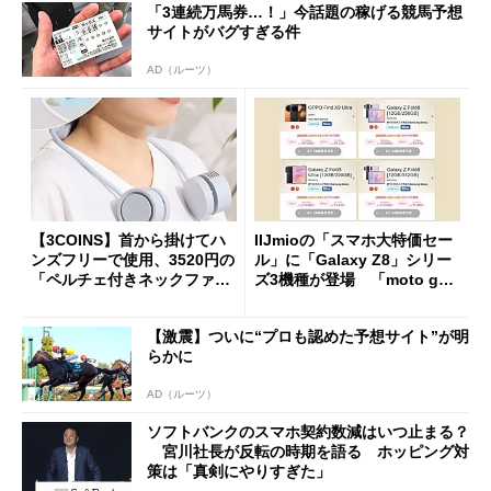
「3連続万馬券…！」今話題の稼げる競馬予想
サイトがバグすぎる件
AD（ルーツ）
【3COINS】首から掛けてハ
IIJmioの「スマホ大特価セー
ンズフリーで使用、3520円の
ル」に「Galaxy Z8」シリー
「ペルチェ付きネックファ
ズ3機種が登場 「moto g37
ン」
j」や「OPPO Find X9 Ultr
a」も
【激震】ついに“プロも認めた予想サイト”が明
らかに
AD（ルーツ）
ソフトバンクのスマホ契約数減はいつ止まる？
宮川社長が反転の時期を語る ホッピング対
策は「真剣にやりすぎた」