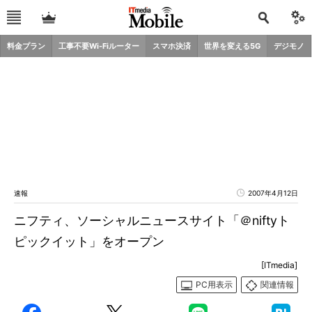
料金プラン
工事不要Wi-Fiルーター
スマホ決済
世界を変える5G
デジモノ
速報
2007年4月12日
ニフティ、ソーシャルニュースサイト「＠niftyト
ピックイット」をオープン
[ITmedia]
PC用表示
関連情報