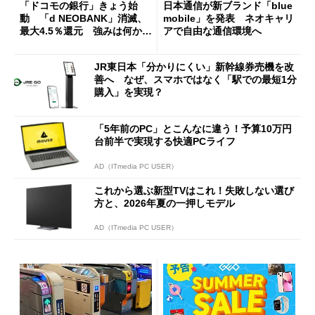
「ドコモの銀行」きょう始
日本通信が新ブランド「blue
動 「d NEOBANK」消滅、
mobile」を発表 ネオキャリ
最大4.5％還元 強みは何か解
アで自由な通信環境へ
説
JR東日本「分かりにくい」新幹線券売機を改
善へ なぜ、スマホではなく「駅での最短1分
購入」を実現？
「5年前のPC」とこんなに違う！予算10万円
台前半で実現する快適PCライフ
AD（ITmedia PC USER）
これから選ぶ新型TVはこれ！失敗しない選び
方と、2026年夏の一押しモデル
AD（ITmedia PC USER）