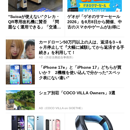
“Suicaが使えない”クレカ・
ゲオが「ゲオのサマーセール
QR専用改札機に賛否 「問
2026」を8月8日から開催、中
題なく運用できる」「交通系I
古のスマホやゲームがお得に
Cの方がスムーズ」
カードローン50万円以上の人は、返済を3～6
ヶ月停止して『大幅に減額してから返済する手
続き』を利用して！
AD（渋谷法務総合事務所）
「iPhone 17e」と「iPhone 17」どちらが買
いか？ 2機種を使い込んで分かった“スペッ
ク表にない違い”
シェア別荘「COCO VILLA Owners」3選
AD（COCO VILLA on GOETHE）