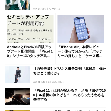
AD（ショットワークス）
AndroidとPixelの8月版アッ
「iPhone Air」本音レビュ
プデート配信開始 「Pixel 1
ー：使って分かった「バッテ
0」シリーズのタッチ不具合
リーの持ち」と「ケース選
修正やGPU性能改善なども
び」の悩ましさ
【西野亮廣】ビジネス書最新刊『北極星 僕た
ちはどう働くか』
AD（FINCHI on GOETHE）
「Pixel 11」は何が変わる？ メモリ減少で10
0ドル前後の値上げも？ 出そろったうわさを
整理する