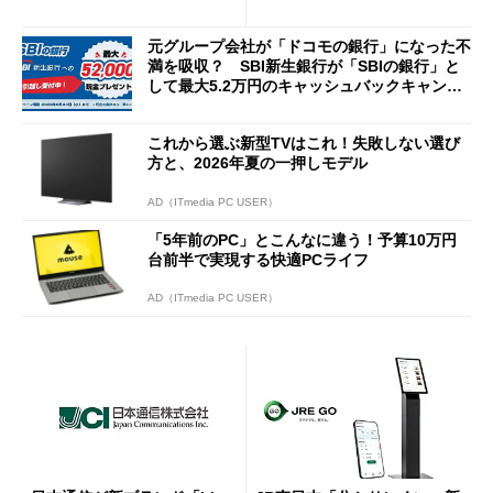
説
Cの方がスムーズ」
元グループ会社が「ドコモの銀行」になった不
満を吸収？ SBI新生銀行が「SBIの銀行」と
して最大5.2万円のキャッシュバックキャンペ
ーンを開催
これから選ぶ新型TVはこれ！失敗しない選び
方と、2026年夏の一押しモデル
AD（ITmedia PC USER）
「5年前のPC」とこんなに違う！予算10万円
台前半で実現する快適PCライフ
AD（ITmedia PC USER）