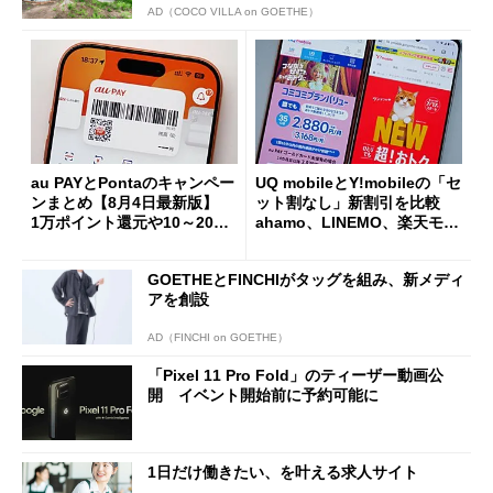
AD（COCO VILLA on GOETHE）
au PAYとPontaのキャンペー
UQ mobileとY!mobileの「セ
ンまとめ【8月4日最新版】
ット割なし」新割引を比較
1万ポイント還元や10～20％
ahamo、LINEMO、楽天モバ
還元あり
イルよりもお得？
GOETHEとFINCHIがタッグを組み、新メディ
アを創設
AD（FINCHI on GOETHE）
「Pixel 11 Pro Fold」のティーザー動画公
開 イベント開始前に予約可能に
1日だけ働きたい、を叶える求人サイト