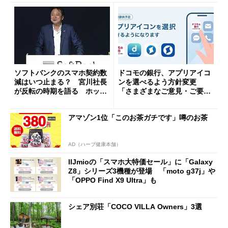
ソフトバンクのスマホ契約数
ドコモの銀行、アプリアイコ
減はいつ止まる？ 宮川社長
ンを選べるよう方針変更
が反転の時期を語る ホッピ
「さまざまなご意見・ご要望
ング対策は「真剣にやりすぎ
を踏まえ」
た」
アマゾン1位「このお茶ガチです」噂のお茶
AD（ハーブ健康本舗）
IIJmioの「スマホ大特価セール」に「Galaxy
Z8」シリーズ3機種が登場 「moto g37j」や
「OPPO Find X9 Ultra」も
シェア別荘「COCO VILLA Owners」3選