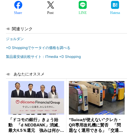
Share
Post
LINE
Hatena
関連リンク
ジョルダン
+D Shoppingでケータイの価格を調べる
製品最安値比較サイト：ITmedia +D Shopping
あなたにオススメ
「ドコモの銀行」きょう始
“Suicaが使えない”クレカ・
動 「d NEOBANK」消滅、
QR専用改札機に賛否 「問
最大4.5％還元 強みは何か解
題なく運用できる」「交通系I