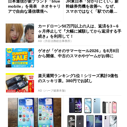
日本通信が新ブランド「blue
JR東日本「分かりにくい」新
mobile」を発表 ネオキャリ
幹線券売機を改善へ なぜ、
アで自由な通信環境へ
スマホではなく「駅での最短
1分購入」を実現？
カードローン50万円以上の人は、返済を3～6
ヶ月停止して『大幅に減額してから返済する手
続き』を利用して！
AD（渋谷法務総合事務所）
ゲオが「ゲオのサマーセール2026」を8月8日
から開催、中古のスマホやゲームがお得に
楽天週間ランキング1位！シリーズ累計3億包
のスッキリ茶。380円でお試し
AD（ハーブ健康本舗）