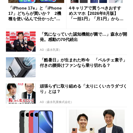
「iPhone 17e」と「iPhone
4キャリアで買うべきおすす
17」どちらが買いか？ 2機
めスマホ【2026年8月版】
種を使い込んで分かった“ス
「一括1円」「月1円」からお
ペック表にない違い”
得なiPhone／Pixel／Galaxy
まで
「気になっていた認知機能が菌で…」森永が開
発。感動の70代続出
AD（森永乳業）
「酷暑日」が生まれた昨今 「ペルチェ素子」
付きの腰掛けファンなら乗り切れる？
頑張らずに取り組める「太りにくいカラダづく
り」とは？
AD（森永乳業株式会社）