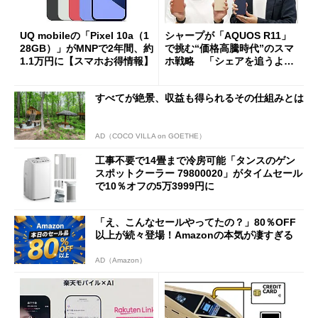
UQ mobileの「Pixel 10a（1
シャープが「AQUOS R11」
28GB）」がMNPで2年間、約
で挑む“価格高騰時代”のスマ
1.1万円に【スマホお得情報】
ホ戦略 「シェアを追うより
も既存ユーザーを大切に」
すべてが絶景、収益も得られるその仕組みとは
AD（COCO VILLA on GOETHE）
工事不要で14畳まで冷房可能「タンスのゲン
スポットクーラー 79800020」がタイムセール
で10％オフの5万3999円に
「え、こんなセールやってたの？」80％OFF
以上が続々登場！Amazonの本気が凄すぎる
AD（Amazon）