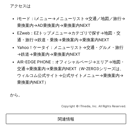
アクセスは
iモード：iメニュー→メニューリスト→交通／地図／旅行→
乗換案内→AD乗換案内→乗換案内NEXT
EZweb：EZトップメニュー→カテゴリで探す→地図・交
通・旅行→鉄道・乗換→乗換案内→乗換案内NEXT
Yahoo！ケータイ：メニューリスト→交通・グルメ・旅行
→鉄道→乗換案内→乗換案内NEXT
AIR-EDGE PHONE：オフィシャルページ→エリア→地図・
交通→乗換案内→乗換案内NEXT（W-ZERO3シリーズは、
ウィルコム公式サイト→公式サイトメニュー→乗換案内→
乗換案内NEXT）
から。
Copyright © ITmedia, Inc. All Rights Reserved.
関連情報