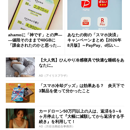
ahamoに「神です」との声―
あなたの街の「スマホ決済」
―値段そのままで40GBに
キャンペーンまとめ【2026年
「課金されたのかと思った」
8月版】～PayPay、d払い、a
と戸惑いも
u PAY、楽天ペイ
【大人気】ひんやり冷感寝具で快適な睡眠をあ
なたに。
AD（アイリスプラザ）
「スマホ冷却グッズ」は効果ある？ 炎天下で
3製品を使って分かったこと
カードローン50万円以上の人は、返済を3～6
ヶ月停止して『大幅に減額してから返済する手
続き』を利用して！
AD（渋谷法務総合事務所）