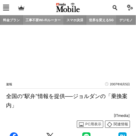
料金プラン
工事不要Wi-Fiルーター
スマホ決済
世界を変える5G
デジモノ
速報
2007年6月5日
全国の“駅弁”情報を提供──ジョルダンの「乗換案
内」
[ITmedia]
PC用表示
関連情報