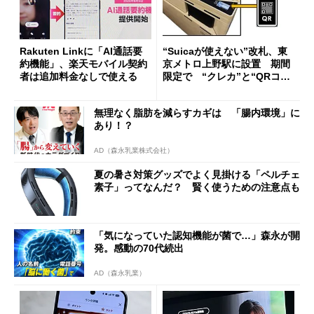
Rakuten Linkに「AI通話要
“Suicaが使えない”改札、東
約機能」、楽天モバイル契約
京メトロ上野駅に設置 期間
者は追加料金なしで使える
限定で “クレカ”と“QRコー
ド”専用
無理なく脂肪を減らすカギは 「腸内環境」に
あり！？
AD（森永乳業株式会社）
夏の暑さ対策グッズでよく見掛ける「ペルチェ
素子」ってなんだ？ 賢く使うための注意点も
「気になっていた認知機能が菌で…」森永が開
発。感動の70代続出
AD（森永乳業）