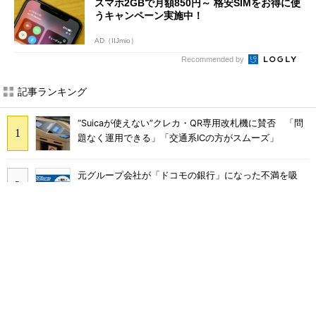
スマホ2GBで月額850円～ 格安SIMをお得に使
うキャンペーン実施中！
AD（IIJmio）
Recommended by
記事ランキング
“Suicaが使えない”クレカ・QR専用改札機に賛否 「問
題なく運用できる」「交通系ICの方がスムーズ」
元グループ会社が「ドコモの銀行」になった不満を吸
収？ SBI新生銀行が「SBIの銀行」として最大5.2万円
のキャッシュバックキャンペーンを開催
SNSで多発する「無料であげます」投稿の正体 “お涙
ちょうだい”で偽サイトやLINEへ誘導するカラクリ
Rakuten Linkに「AI通話要約機能」、楽天モバイル契約
者は追加料金なしで使える