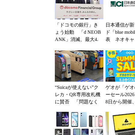
「ドコモの銀行」き
日本通信が新
ょう始動 「d NEOB
ド「blue mob
ANK」消滅、最大4.
表 ネオキャ
5％還元 強みは何か
自由な通信環
解説
“Suicaが使えない”ク
ゲオが「ゲオ
レカ・QR専用改札機
ーセール202
に賛否 「問題なく
8日から開催
運用できる」「交通
スマホやゲー
系ICの方がスムー...
得に