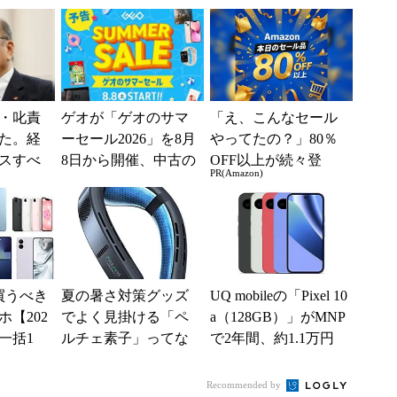
の最短1分購入」を実
系ICの方がスムー...
現？
・叱責
ゲオが「ゲオのサマ
「え、こんなセール
た。経
ーセール2026」を8月
やってたの？」80％
スすべ
8日から開催、中古の
OFF以上が続々登
PR(Amazon)
スマホやゲームがお
場！Amazonの本気が
得に
凄すぎる
買うべき
夏の暑さ対策グッズ
UQ mobileの「Pixel 10
【202
でよく見掛ける「ペ
a（128GB）」がMNP
一括1
ルチェ素子」ってな
で2年間、約1.1万円
」からお
んだ？ 賢く使うた
に【スマホお得...
.
めの注意点も
Recommended by