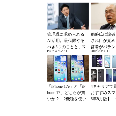
解説
管理職に求められる
稲盛氏に論破
AI活用。最低限やる
され目が覚め
べき3つのことと、N
営者がバラン
PR(ビズヒント)
PR(ビズヒント)
Gな自己認識
き2つの背反
「iPhone 17e」と「iP
4キャリアで
hone 17」どちらが買
おすすめスマホ
いか？ 2機種を使い
6年8月版】「
込んで分かった“スペ
円」「月1円
ッ...
得なiPhone／..