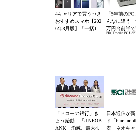
4キャリアで買うべき
「5年前のPC
おすすめスマホ【202
んなに違う！
6年8月版】「一括1
万円台前半で
PR(ITmedia PC USE
円」「月1円」からお
る快適PCラ
得なiPhone／...
「ドコモの銀行」き
日本通信が新
ょう始動 「d NEOB
ド「blue mob
ANK」消滅、最大4.
表 ネオキャ
5％還元 強みは何か
自由な通信環