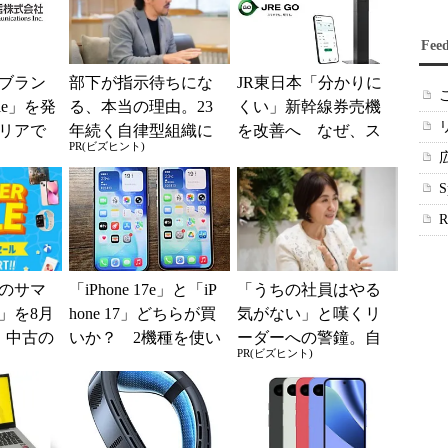
Fee
ブラン
部下が指示待ちにな
JR東日本「分かりに
ile」を発
る、本当の理由。23
くい」新幹線券売機
リアで
年続く自律型組織に
を改善へ なぜ、ス
PR(ビズヒント)
境へ
共通する「3つの要
マホではなく「駅で
素」
の最短1分購入」を実
現？
のサマ
「iPhone 17e」と「iP
「うちの社員はやる
6」を8月
hone 17」どちらが買
気がない」と嘆くリ
、中古の
いか？ 2機種を使い
ーダーへの警鐘。自
PR(ビズヒント)
ムがお
込んで分かった“スペ
律型組織をつくる前
ッ...
に外せない、たった
一つの順番