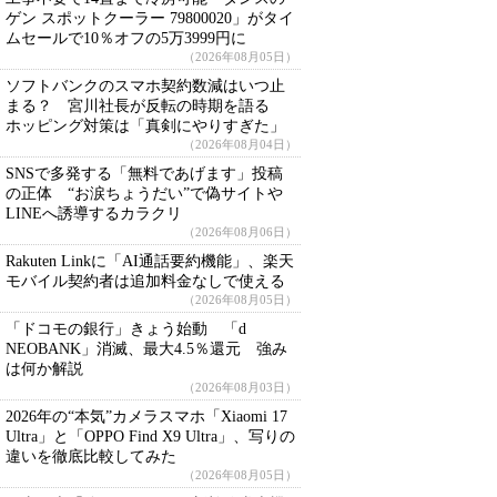
ゲン スポットクーラー 79800020」がタイ
ムセールで10％オフの5万3999円に
（2026年08月05日）
ソフトバンクのスマホ契約数減はいつ止
まる？ 宮川社長が反転の時期を語る
ホッピング対策は「真剣にやりすぎた」
（2026年08月04日）
SNSで多発する「無料であげます」投稿
の正体 “お涙ちょうだい”で偽サイトや
LINEへ誘導するカラクリ
（2026年08月06日）
Rakuten Linkに「AI通話要約機能」、楽天
モバイル契約者は追加料金なしで使える
（2026年08月05日）
「ドコモの銀行」きょう始動 「d
NEOBANK」消滅、最大4.5％還元 強み
は何か解説
（2026年08月03日）
2026年の“本気”カメラスマホ「Xiaomi 17
Ultra」と「OPPO Find X9 Ultra」、写りの
違いを徹底比較してみた
（2026年08月05日）