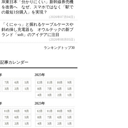
JR東日本「分かりにくい」新幹線券売機
を改善へ なぜ、スマホではなく「駅で
の最短1分購入」を実現？
（2026年07月04日）
「くにゃっ」と握れるケーブルケースや
斜め挿し充電器も オウルテックの新ブ
ランド「soft」のアイデアに注目
（2026年08月05日）
ランキングトップ30
去記事カレンダー
年
2025年
7月
6月
5月
12月
11月
10月
9月
3月
2月
1月
8月
7月
6月
5月
4月
3月
2月
1月
年
2023年
11月
10月
9月
12月
11月
10月
9月
7月
6月
5月
8月
7月
6月
5月
3月
2月
1月
4月
3月
2月
1月