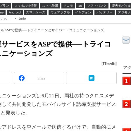
プラン
スマホお得情報
スマホ決済
ドコモ
ソフトバンク
楽天モバイル
au
スマホケース
ウェアラブル
イヤフォン
バッテリー
デジモノ
ne
Android
sored ｜
IIJmio
をASPで提供──トライコーンとサイバー・コミュニケーションズ
サービスをASPで提供──トライコ
ュニケーションズ
[
ITmedia
]
アク
Share
ニケーションズは6月21日、両社の持つクロスメデ
用して共同開発したモバイルサイト誘導支援サービス
ると発表した。
アドレスを空メールで送信するだけで、自動的にメ