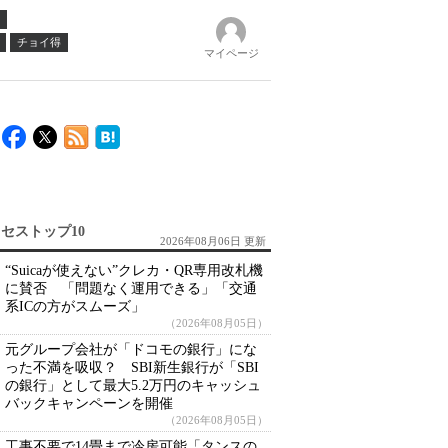
チョイ得
マイページ
セストップ10
2026年08月06日 更新
“Suicaが使えない”クレカ・QR専用改札機
に賛否 「問題なく運用できる」「交通
系ICの方がスムーズ」
（2026年08月05日）
元グループ会社が「ドコモの銀行」にな
った不満を吸収？ SBI新生銀行が「SBI
の銀行」として最大5.2万円のキャッシュ
バックキャンペーンを開催
（2026年08月05日）
工事不要で14畳まで冷房可能「タンスの