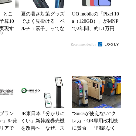
」とこ
夏の暑さ対策グッズ
UQ mobileの「Pixel 10
予算10
でよく見掛ける「ペ
a（128GB）」がMNP
実現す
ルチェ素子」ってな
で2年間、約1.1万円
R)
イフ
んだ？ 賢く使うた
に【スマホお得...
めの注意点も
Recommended by
ブラン
JR東日本「分かりに
“Suicaが使えない”ク
ile」を発
くい」新幹線券売機
レカ・QR専用改札機
リアで
を改善へ なぜ、ス
に賛否 「問題なく
境へ
マホではなく「駅で
運用できる」「交通