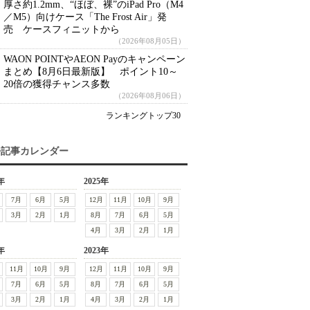
厚さ約1.2mm、“ほぼ、裸”のiPad Pro（M4
／M5）向けケース「The Frost Air」発
売 ケースフィニットから
（2026年08月05日）
WAON POINTやAEON Payのキャンペーン
まとめ【8月6日最新版】 ポイント10～
20倍の獲得チャンス多数
（2026年08月06日）
ランキングトップ30
去記事カレンダー
年
2025年
7月
6月
5月
12月
11月
10月
9月
3月
2月
1月
8月
7月
6月
5月
4月
3月
2月
1月
年
2023年
11月
10月
9月
12月
11月
10月
9月
7月
6月
5月
8月
7月
6月
5月
3月
2月
1月
4月
3月
2月
1月