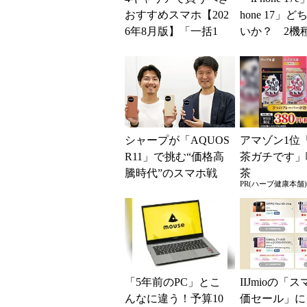
おすすめスマホ【202
hone 17」
6年8月版】「一括1
いか？ 2機
円」「月1円」からお
込んで分かっ
得なiPhone／...
ッ...
シャープが「AQUOS
アマゾン1位
R11」で挑む“価格高
茶ガチです」
騰時代”のスマホ戦
茶
PR(ハーブ健康本舗)
略 「シェアを追う
よりも既存ユーザ
ー...
「5年前のPC」とこ
IIJmioの「
んなに違う！予算10
価セール」に「