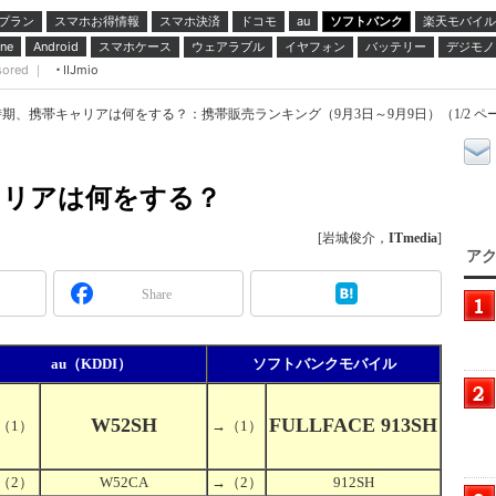
プラン
スマホお得情報
スマホ決済
ドコモ
ソフトバンク
楽天モバイル
au
スマホケース
ウェアラブル
イヤフォン
バッテリー
デジモノ
ne
Android
sored ｜
IIJmio
時期、携帯キャリアは何をする？：携帯販売ランキング（9月3日～9月9日）（1/2 ペ
ャリアは何をする？
[岩城俊介，
ITmedia
]
アク
Share
au（KDDI）
ソフトバンクモバイル
W52SH
FULLFACE 913SH
（1）
→
（1）
（2）
W52CA
→
（2）
912SH