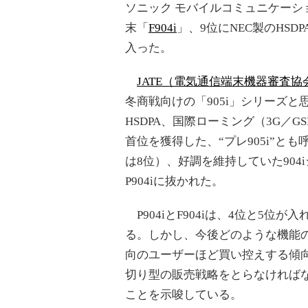
ソニック モバイルコミュニケーシ
末「
F904i
」、9位にNEC製のHSD
入った。
JATE（電気通信端末機器審査協
冬商戦向けの「905i」シリーズ
HSDPA、国際ローミング（3G／
首位を獲得した、“プレ905i”とも
は8位）、好調を維持していた904
P904iに抜かれた。
P904iとF904iは、4位と5
る。しかし、今後どのような機能の
向のユーザーほど買い控えする傾
切り型の販売戦略をとらなければ
ことを示唆している。