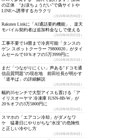
の正体 “お涙ちょうだい”で偽サイトや
LINEへ誘導するカラクリ
（2026年08月06日）
Rakuten Linkに「AI通話要約機能」、楽天
モバイル契約者は追加料金なしで使える
（2026年08月05日）
工事不要で14畳まで冷房可能「タンスの
ゲン スポットクーラー 79800020」がタイ
ムセールで10％オフの5万3999円に
（2026年08月05日）
まだ「つながりにくい」声ある“ドコモ通
信品質問題”の現在地 前田社長が明かす
「道半ば」の詳細解説
（2026年08月06日）
幅約35センチで大型アイスも置ける「ア
イリスオーヤマ 冷凍庫 IUSN-8B-W」が
20％オフの3万5800円に
（2026年08月04日）
スマホの「エアコン冷却」がダメなワ
ケ 猛暑日にやりがちな“水没”の危険性
と正しい冷やし方
（2026年08月06日）