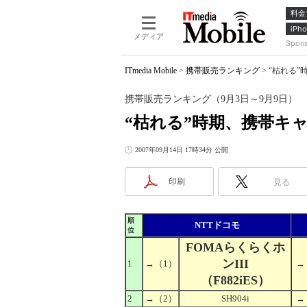
料金
iPho
メディア
Spon
ITmedia Mobile
>
携帯販売ランキング
>
“枯れる”
携帯販売ランキング（9月3日～9月9日）
“枯れる”時期、携帯キ
2007年09月14日 17時34分 公開
印刷
見る
順
NTTドコモ
位
FOMAらくらくホ
ンIII
1
→
（1）
→
（F882iES）
2
→
（2）
SH904i
→