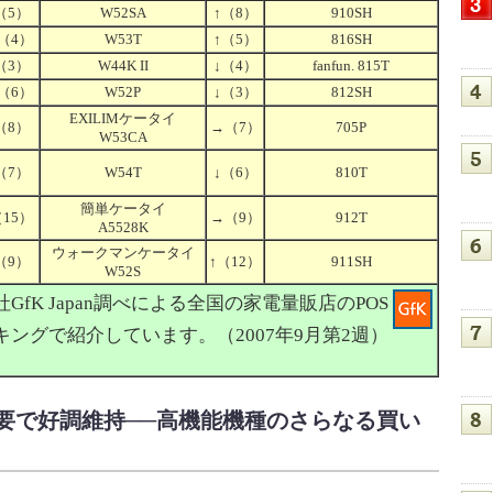
（5）
W52SA
↑
（8）
910SH
（4）
W53T
↑
（5）
816SH
（3）
W44K II
↓
（4）
fanfun. 815T
（6）
W52P
↓
（3）
812SH
EXILIMケータイ
（8）
→
（7）
705P
W53CA
（7）
W54T
↓
（6）
810T
簡単ケータイ
15）
→
（9）
912T
A5528K
ウォークマンケータイ
（9）
↑
（12）
911SH
W52S
fK Japan調べによる全国の家電量販店のPOS
ングで紹介しています。（2007年9月第2週）
需要で好調維持──高機能機種のさらなる買い