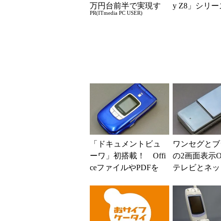
万円台前半で実現す
y Z8」シリ
PR(ITmedia PC USER)
る快適PCライフ
が登場 「moto 
「ドキュメントビュ
ワンセグとブ
ーワ」初搭載！ Offi
の2画面表示
ceファイルやPDFを
テレビとネッ
チェックできる「FO
り楽しめる「A
MA SH900...
ケータイ 912S