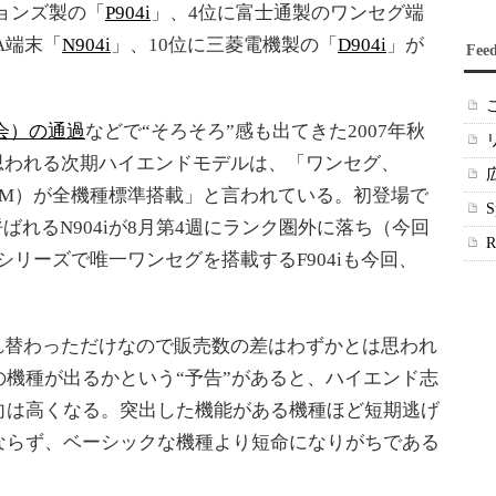
ョンズ製の「
P904i
」、4位に富士通製のワンセグ端
PA端末「
N904i
」、10位に三菱電機製の「
D904i
」が
Fee
会）の通過
などで“そろそろ”感も出てきた2007年秋
と思われる次期ハイエンドモデルは、「ワンセグ、
GSM）が全機種標準搭載」と言われている。初登場で
呼ばれるN904iが8月第4週にランク圏外に落ち（今回
iシリーズで唯一ワンセグを搭載するF904iも今回、
位が入れ替わっただけなので販売数の差はわずかとは思われ
機種が出るかという“予告”があると、ハイエンド志
向は高くなる。突出した機能がある機種ほど短期逃げ
ならず、ベーシックな機種より短命になりがちである