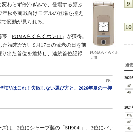
変わらず停滞ぎみで、登場する顔ぶ
07年秋冬商戦向けモデルの登場を控え
種で変動が見られる。
携帯「
FOMAらくらくホンIII
」が獲得。
売した端末だが、9月17日の敬老の日を前
FOMAらくらくホ
躍り出た首位を維持し、連続首位記録
ンIII
過
2026
- PR -
8月
型TVはこれ！失敗しない選び方と、2026年夏の一押
4月
2024
12月
8月
ーズは、2位にシャープ製の「
SH904i
」、3位にパナ
4月