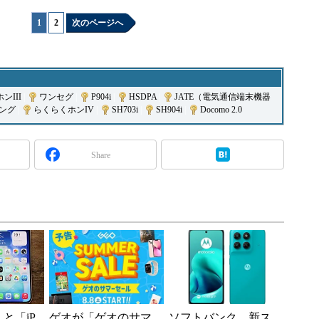
1
|
2
次のページへ
ンIII
|
ワンセグ
|
P904i
|
HSDPA
|
JATE（電気通信端末機器
ング
|
らくらくホンIV
|
SH703i
|
SH904i
|
Docomo 2.0
Share
e」と「iP
ゲオが「ゲオのサマ
ソフトバンク、新ス