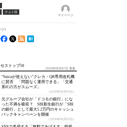
チョイ得
マイページ
ージ）
セストップ10
2026年08月07日 更新
“Suicaが使えない”クレカ・QR専用改札機
に賛否 「問題なく運用できる」「交通
系ICの方がスムーズ」
（2026年08月05日）
元グループ会社が「ドコモの銀行」にな
った不満を吸収？ SBI新生銀行が「SBI
の銀行」として最大5.2万円のキャッシュ
バックキャンペーンを開催
（2026年08月05日）
SNSで多発する「無料であげます」投稿