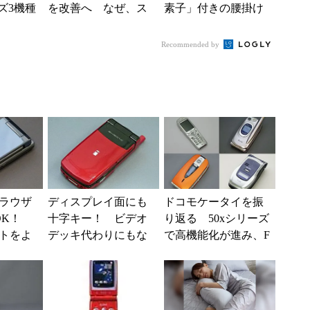
ーズ3機種
を改善へ なぜ、ス
素子」付きの腰掛け
g37...
マホではなく「駅で
ファンなら乗り切れ
の最短1分購入」を実
る？
Recommended by
現？
ラウザ
ディスプレイ面にも
ドコモケータイを振
OK！
十字キー！ ビデオ
り返る 50xシリーズ
トをよ
デッキ代わりにもな
で高機能化が進み、F
QUOS
る「SH901iC」（懐
OMAが3Gの普及を後
H」...
かしのケータイ）
押し