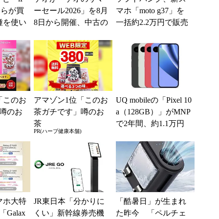
どちらが買
ーセール2026」を8月
マホ「moto g37」を
種を使い
8日から開催、中古の
一括約2.2万円で販売
た“スペ
スマホやゲームがお
【スマホお得情報】
得に
「このお
アマゾン1位「このお
UQ mobileの「Pixel 10
噂のお
茶ガチです」噂のお
a（128GB）」がMNP
茶
で2年間、約1.1万円
PR(ハーブ健康本舗)
に【スマホお得...
スマホ大特
JR東日本「分かりに
「酷暑日」が生まれ
Galax
くい」新幹線券売機
た昨今 「ペルチェ