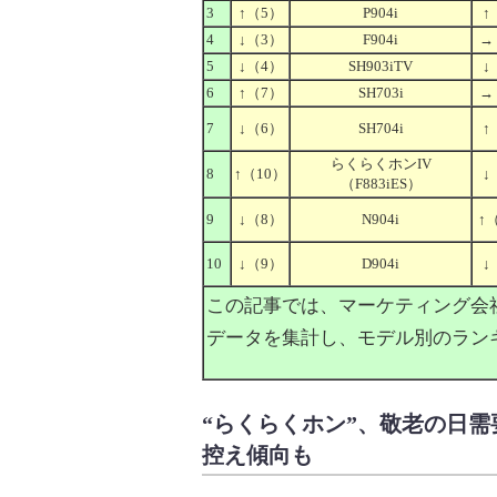
3
↑
（5）
P904i
↑
4
↓
（3）
F904i
→
5
↓
（4）
SH903iTV
↓
6
↑
（7）
SH703i
→
7
↓
（6）
SH704i
↑
らくらくホンIV
8
↑
（10）
↓
（F883iES）
9
↓
（8）
N904i
↑
（
10
↓
（9）
D904i
↓
この記事では、マーケティング会社G
データを集計し、モデル別のランキ
“らくらくホン”、敬老の日
控え傾向も