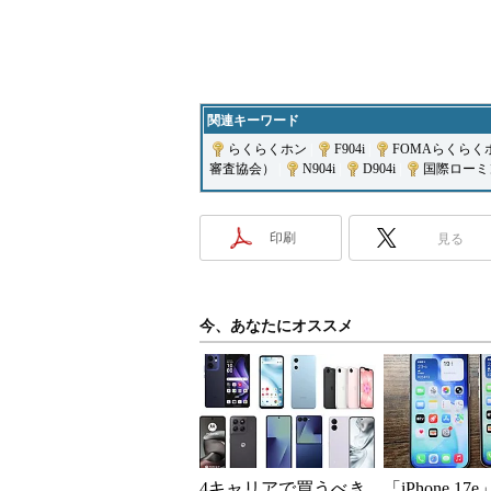
関連キーワード
らくらくホン
|
F904i
|
FOMAらくらくホ
審査協会）
|
N904i
|
D904i
|
国際ローミ
印刷
見る
今、あなたにオススメ
4キャリアで買うべき
「iPhone 17