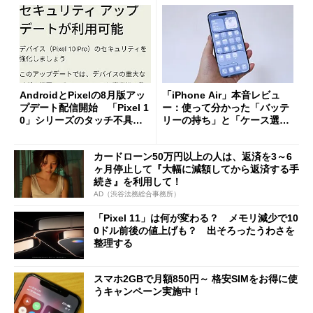
AndroidとPixelの8月版アッ
「iPhone Air」本音レビュ
プデート配信開始 「Pixel 1
ー：使って分かった「バッテ
0」シリーズのタッチ不具合
リーの持ち」と「ケース選
修正やGPU性能改善なども
び」の悩ましさ
カードローン50万円以上の人は、返済を3～6
ヶ月停止して『大幅に減額してから返済する手
続き』を利用して！
AD（渋谷法務総合事務所）
「Pixel 11」は何が変わる？ メモリ減少で10
0ドル前後の値上げも？ 出そろったうわさを
整理する
スマホ2GBで月額850円～ 格安SIMをお得に使
うキャンペーン実施中！