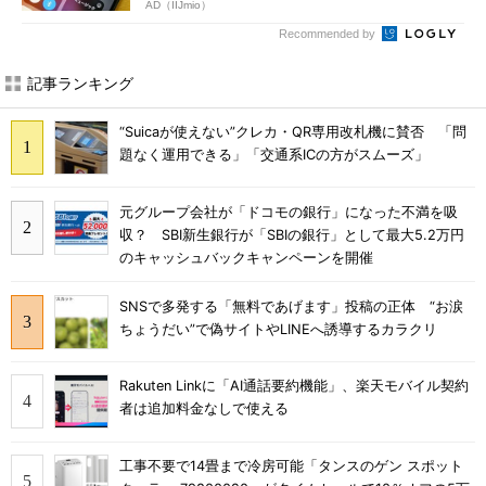
AD（IIJmio）
Recommended by
記事ランキング
“Suicaが使えない”クレカ・QR専用改札機に賛否 「問
題なく運用できる」「交通系ICの方がスムーズ」
元グループ会社が「ドコモの銀行」になった不満を吸
収？ SBI新生銀行が「SBIの銀行」として最大5.2万円
のキャッシュバックキャンペーンを開催
SNSで多発する「無料であげます」投稿の正体 “お涙
ちょうだい”で偽サイトやLINEへ誘導するカラクリ
Rakuten Linkに「AI通話要約機能」、楽天モバイル契約
者は追加料金なしで使える
工事不要で14畳まで冷房可能「タンスのゲン スポット