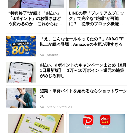
“特典終了”が続く「d払い」
LINEの新「プレミアムブロッ
「dポイント」のお得さはど
ク」で完全な“絶縁”が可能
う変わるのか これからは
に？ 従来のブロック機能と
「dカード」の利用が得策？
の決定的な違い
「え、こんなセールやってたの？」80％OFF
以上が続々登場！Amazonの本気が凄すぎる
AD（Amazon）
d払い、dポイントのキャンペーンまとめ【8月
1日最新版】 1万～10万ポイント還元の施策
がめじろ押し
短期・単発バイトを始めるならショットワーク
ス
AD（ショットワークス）