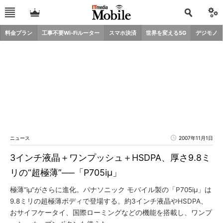
料金プラン
工事不要Wi-Fiルーター
スマホ決済
世界を変える5G
デジモノ
ニュース
2007年11月1日
3インチ液晶＋ワンプッシュ＋HSDPA、厚さ9.8ミ
リの“超極薄”──「P705iμ」
極薄“iμ”がさらに進化。パナソニック モバイル製の「P705iμ」は
9.8ミリの超極薄ボディで登場する。約3インチ液晶やHSDPA、
おサイフケータイ、国際ローミングなどの機能を搭載し、ワンプ