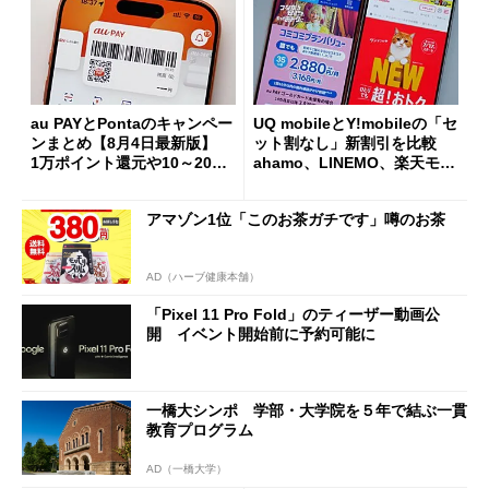
au PAYとPontaのキャンペー
UQ mobileとY!mobileの「セ
ンまとめ【8月4日最新版】
ット割なし」新割引を比較
1万ポイント還元や10～20％
ahamo、LINEMO、楽天モバ
還元あり
イルよりもお得？
アマゾン1位「このお茶ガチです」噂のお茶
AD（ハーブ健康本舗）
「Pixel 11 Pro Fold」のティーザー動画公
開 イベント開始前に予約可能に
一橋大シンポ 学部・大学院を５年で結ぶ一貫
教育プログラム
AD（一橋大学）