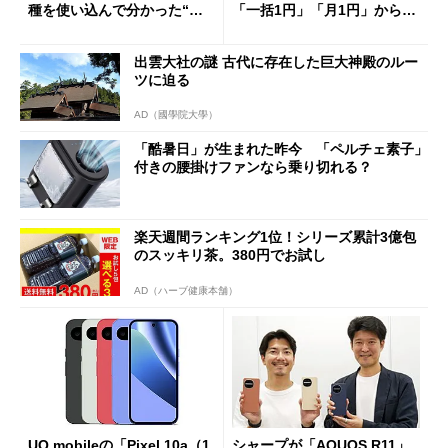
種を使い込んで分かった“ス
「一括1円」「月1円」からお
ペック表にない違い”
得なiPhone／Pixel／Galaxy
まで
出雲大社の謎 古代に存在した巨大神殿のルー
ツに迫る
AD（國學院大學）
「酷暑日」が生まれた昨今 「ペルチェ素子」
付きの腰掛けファンなら乗り切れる？
楽天週間ランキング1位！シリーズ累計3億包
のスッキリ茶。380円でお試し
AD（ハーブ健康本舗）
UQ mobileの「Pixel 10a（1
シャープが「AQUOS R11」