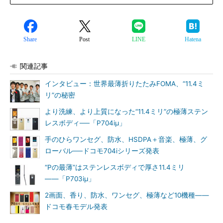
Share
Post
LINE
Hatena
関連記事
インタビュー：世界最薄折りたたみFOMA、“11.4ミ
リ”の秘密
より洗練、より上質になった“11.4ミリ”の極薄ステン
レスボディ──「P704iμ」
手のひらワンセグ、防水、HSDPA＋音楽、極薄、グ
ローバル──ドコモ704iシリーズ発表
“Pの最薄”はステンレスボディで厚さ11.4ミリ
――「P703iμ」
2画面、香り、防水、ワンセグ、極薄など10機種――
ドコモ春モデル発表