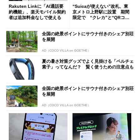
Rakuten Linkに「AI通話要
“Suicaが使えない”改札、東
約機能」、楽天モバイル契約
京メトロ上野駅に設置 期間
者は追加料金なしで使える
限定で “クレカ”と“QRコー
ド”専用
全国の絶景ポイントにサウナ付きのシェア別荘
を展開
AD（COCO VILLA on GOETHE）
夏の暑さ対策グッズでよく見掛ける「ペルチェ
素子」ってなんだ？ 賢く使うための注意点も
全国の絶景ポイントにサウナ付きのシェア別荘
を展開
AD（COCO VILLA on GOETHE）