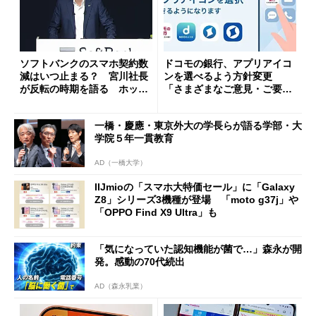
ソフトバンクのスマホ契約数
ドコモの銀行、アプリアイコ
減はいつ止まる？ 宮川社長
ンを選べるよう方針変更
が反転の時期を語る ホッピ
「さまざまなご意見・ご要望
ング対策は「真剣にやりすぎ
を踏まえ」
た」
一橋・慶應・東京外大の学長らが語る学部・大
学院５年一貫教育
AD（一橋大学）
IIJmioの「スマホ大特価セール」に「Galaxy
Z8」シリーズ3機種が登場 「moto g37j」や
「OPPO Find X9 Ultra」も
「気になっていた認知機能が菌で…」森永が開
発。感動の70代続出
AD（森永乳業）