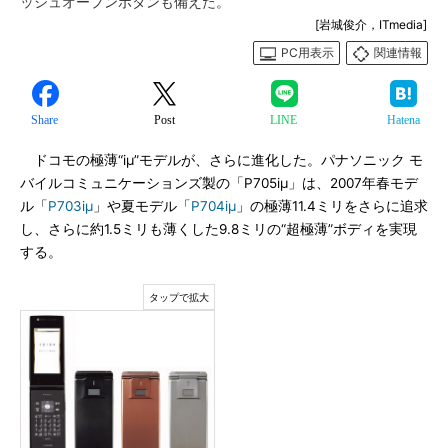
ッシュオープンボタンも備えた。
[岩城俊介，ITmedia]
PC用表示
関連情報
Share
Post
LINE
Hatena
ドコモの極薄“iμ”モデルが、さらに進化した。パナソニック モ
バイルコミュニケーションズ製の「P705iμ」は、2007年春モデ
ル「
P703iμ
」や夏モデル「
P704iμ
」の極薄11.4ミリをさらに追求
し、さらに約1.5ミリも薄くした9.8ミリの“超極薄”ボディを実現
する。