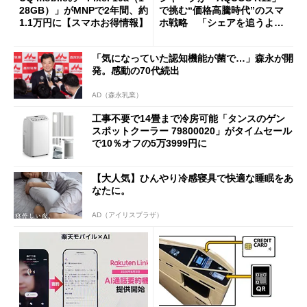
28GB）」がMNPで2年間、約
で挑む“価格高騰時代”のスマ
1.1万円に【スマホお得情報】
ホ戦略 「シェアを追うより
も既存ユーザーを大切に」
「気になっていた認知機能が菌で…」森永が開
発。感動の70代続出
AD（森永乳業）
工事不要で14畳まで冷房可能「タンスのゲン
スポットクーラー 79800020」がタイムセール
で10％オフの5万3999円に
【大人気】ひんやり冷感寝具で快適な睡眠をあ
なたに。
AD（アイリスプラザ）