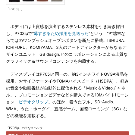
「P705iμ」
ボディには上質感を演出するステンレス素材を引き続き採用
し、P703iμで“
薄すぎるため採用を見送った
”という、“P”端末な
らではのワンプッシュオープンボタンを新たに搭載。ISHIURA、
ICHIFURU、KOMIYAMA、3人のアートディレクターからなるデ
ザインユニット TGB design.とのコラボレーションによる上質な
グラフィック＆サウンドコンテンツを内蔵する。
ディスプレイはP705iと同一の、約3インチワイドQVGA液晶を
採用。おサイフケータイやFOMAハイスピード（HSDPA）、好み
の音楽や動画番組が自動的に配信される「Music＆Videoチャネ
ル」、プロモーションビデオなどを購入できる10Mバイトiモーシ
ョン「
ビデオクリップ
」のほか、着うたフル、SD-Audio、
WMA、うた・ホーダイ、直感ゲーム、国際ローミング（3G）な
どの機能を搭載する。
「P705iμ」の主なスペック