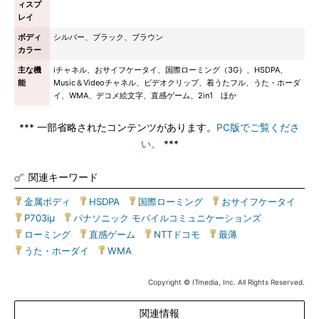
ィスプ
レイ
ボディ
シルバー、ブラック、ブラウン
カラー
主な機
iチャネル、おサイフケータイ、国際ローミング（3G）、HSDPA、
能
Music＆Videoチャネル、ビデオクリップ、着うたフル、うた・ホーダ
イ、WMA、デコメ絵文字、直感ゲーム、2in1 ほか
*** 一部省略されたコンテンツがあります。
PC版でご覧くださ
い。
***
関連キーワード
金属ボディ
|
HSDPA
|
国際ローミング
|
おサイフケータイ
|
P703iμ
|
パナソニック モバイルコミュニケーションズ
|
ローミング
|
直感ゲーム
|
NTTドコモ
|
最薄
|
うた・ホーダイ
|
WMA
Copyright © ITmedia, Inc. All Rights Reserved.
関連情報