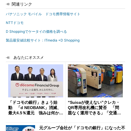
関連リンク
パナソニック モバイル ドコモ携帯情報サイト
NTTドコモ
D Shoppingでケータイの価格を調べる
製品最安値比較サイト：ITmedia +D Shopping
あなたにオススメ
「ドコモの銀行」きょう始
“Suicaが使えない”クレカ・
動 「d NEOBANK」消滅、
QR専用改札機に賛否 「問
最大4.5％還元 強みは何か解
題なく運用できる」「交通系I
説
Cの方がスムーズ」
元グループ会社が「ドコモの銀行」になった不