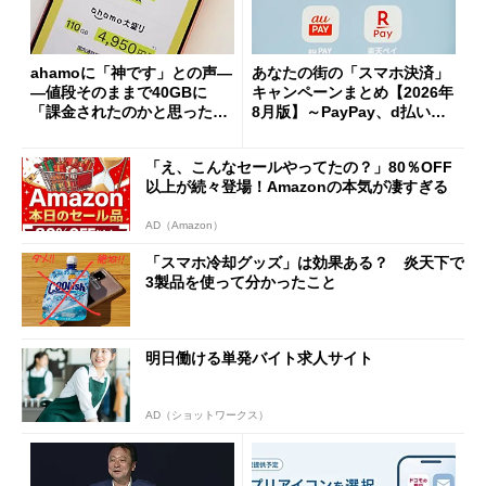
ahamoに「神です」との声―
あなたの街の「スマホ決済」
―値段そのままで40GBに
キャンペーンまとめ【2026年
「課金されたのかと思った」
8月版】～PayPay、d払い、a
と戸惑いも
u PAY、楽天ペイ
「え、こんなセールやってたの？」80％OFF
以上が続々登場！Amazonの本気が凄すぎる
AD（Amazon）
「スマホ冷却グッズ」は効果ある？ 炎天下で
3製品を使って分かったこと
明日働ける単発バイト求人サイト
AD（ショットワークス）