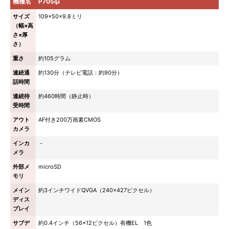
機種名
P705iμ
サイズ
109×50×9.8ミリ
（幅×高
さ×厚
さ）
重さ
約105グラム
連続通
約130分（テレビ電話：約90分）
話時間
連続待
約460時間（静止時）
受時間
アウト
AF付き200万画素CMOS
カメラ
インカ
－
メラ
外部メ
microSD
モリ
メイン
約3インチワイドQVGA（240×427ピクセル）
ディス
プレイ
サブデ
約0.4インチ（56×12ピクセル）有機EL 1色