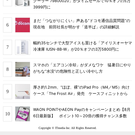
クーラー 79800020」がタイムセールで10％オフの5万
3999円に
まだ「つながりにくい」声ある“ドコモ通信品質問題”の
現在地 前田社長が明かす「道半ば」の詳細解説
幅約35センチで大型アイスも置ける「アイリスオーヤマ
冷凍庫 IUSN-8B-W」が20％オフの3万5800円に
スマホの「エアコン冷却」がダメなワケ 猛暑日にやり
がちな“水没”の危険性と正しい冷やし方
厚さ約1.2mm、“ほぼ、裸”のiPad Pro（M4／M5）向け
ケース「The Frost Air」発売 ケースフィニットから
WAON POINTやAEON Payのキャンペーンまとめ【8月
6日最新版】 ポイント10～20倍の獲得チャンス多数
Copyright © ITmedia Inc. All Rights Reserved.