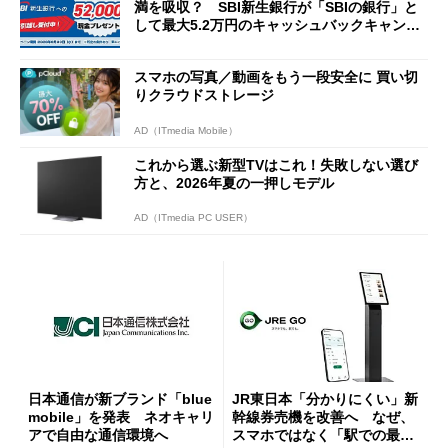
満を吸収？ SBI新生銀行が「SBIの銀行」と
して最大5.2万円のキャッシュバックキャンペ
ーンを開催
スマホの写真／動画をもう一段安全に 買い切
りクラウドストレージ
AD（ITmedia Mobile）
これから選ぶ新型TVはこれ！失敗しない選び
方と、2026年夏の一押しモデル
AD（ITmedia PC USER）
日本通信が新ブランド「blue
JR東日本「分かりにくい」新
mobile」を発表 ネオキャリ
幹線券売機を改善へ なぜ、
アで自由な通信環境へ
スマホではなく「駅での最短