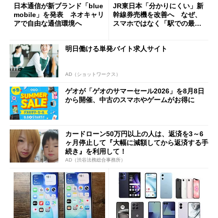
日本通信が新ブランド「blue
JR東日本「分かりにくい」新
mobile」を発表 ネオキャリ
幹線券売機を改善へ なぜ、
アで自由な通信環境へ
スマホではなく「駅での最短
1分購入」を実現？
明日働ける単発バイト求人サイト
AD（ショットワークス）
ゲオが「ゲオのサマーセール2026」を8月8日
から開催、中古のスマホやゲームがお得に
カードローン50万円以上の人は、返済を3～6
ヶ月停止して『大幅に減額してから返済する手
続き』を利用して！
AD（渋谷法務総合事務所）