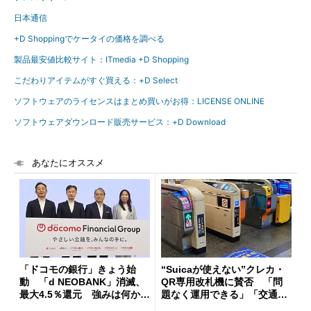
日本通信
+D Shoppingでケータイの価格を調べる
製品最安値比較サイト：ITmedia +D Shopping
こだわりアイテムがすぐ買える：+D Select
ソフトウェアのライセンスはまとめ買いがお得：LICENSE ONLINE
ソフトウェアダウンロード販売サービス：+D Download
あなたにオススメ
「ドコモの銀行」きょう始
“Suicaが使えない”クレカ・
動 「d NEOBANK」消滅、
QR専用改札機に賛否 「問
最大4.5％還元 強みは何か解
題なく運用できる」「交通系I
説
Cの方がスムーズ」