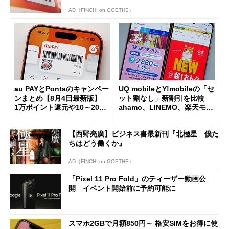
AD（FINCHI on GOETHE）
au PAYとPontaのキャンペー
UQ mobileとY!mobileの「セ
ンまとめ【8月4日最新版】
ット割なし」新割引を比較
1万ポイント還元や10～20％
ahamo、LINEMO、楽天モバ
還元あり
イルよりもお得？
【西野亮廣】ビジネス書最新刊『北極星 僕た
ちはどう働くか』
AD（FINCHI on GOETHE）
「Pixel 11 Pro Fold」のティーザー動画公
開 イベント開始前に予約可能に
スマホ2GBで月額850円～ 格安SIMをお得に使