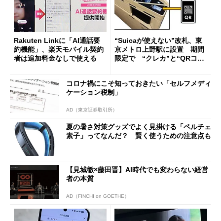
Rakuten Linkに「AI通話要
“Suicaが使えない”改札、東
約機能」、楽天モバイル契約
京メトロ上野駅に設置 期間
者は追加料金なしで使える
限定で “クレカ”と“QRコー
ド”専用
コロナ禍にこそ知っておきたい「セルフメディ
ケーション税制」
AD（東京証券取引所）
夏の暑さ対策グッズでよく見掛ける「ペルチェ
素子」ってなんだ？ 賢く使うための注意点も
【見城徹×藤田晋】AI時代でも変わらない経営
者の本質
AD（FINCHI on GOETHE）