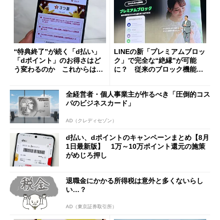
“特典終了”が続く「d払い」
LINEの新「プレミアムブロッ
「dポイント」のお得さはど
ク」で完全な“絶縁”が可能
う変わるのか これからは
に？ 従来のブロック機能と
「dカード」の利用が得策？
の決定的な違い
全経営者・個人事業主が作るべき「圧倒的コス
パのビジネスカード」
AD（クレディセゾン）
d払い、dポイントのキャンペーンまとめ【8月
1日最新版】 1万～10万ポイント還元の施策
がめじろ押し
退職金にかかる所得税は意外と多くないらし
い…？
AD（東京証券取引所）