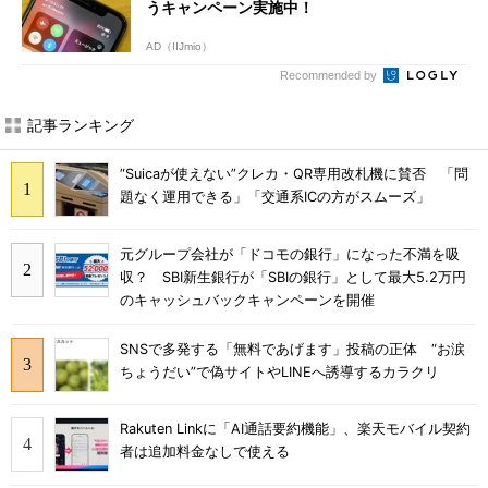
うキャンペーン実施中！
AD（IIJmio）
Recommended by
記事ランキング
“Suicaが使えない”クレカ・QR専用改札機に賛否 「問
題なく運用できる」「交通系ICの方がスムーズ」
元グループ会社が「ドコモの銀行」になった不満を吸
収？ SBI新生銀行が「SBIの銀行」として最大5.2万円
のキャッシュバックキャンペーンを開催
SNSで多発する「無料であげます」投稿の正体 “お涙
ちょうだい”で偽サイトやLINEへ誘導するカラクリ
Rakuten Linkに「AI通話要約機能」、楽天モバイル契約
者は追加料金なしで使える