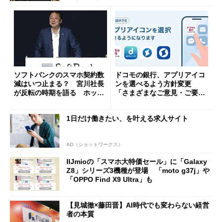
ソフトバンクのスマホ契約数
ドコモの銀行、アプリアイコ
減はいつ止まる？ 宮川社長
ンを選べるよう方針変更
が反転の時期を語る ホッピ
「さまざまなご意見・ご要望
ング対策は「真剣にやりすぎ
を踏まえ」
た」
1日だけ働きたい、を叶える求人サイト
AD（ショットワークス）
IIJmioの「スマホ大特価セール」に「Galaxy
Z8」シリーズ3機種が登場 「moto g37j」や
「OPPO Find X9 Ultra」も
【見城徹×藤田晋】AI時代でも変わらない経営
者の本質