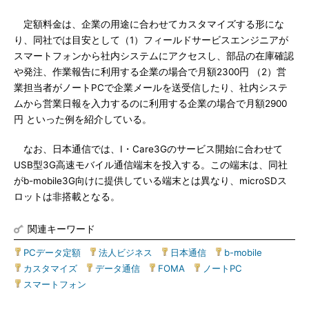
定額料金は、企業の用途に合わせてカスタマイズする形にな
り、同社では目安として（1）フィールドサービスエンジニアが
スマートフォンから社内システムにアクセスし、部品の在庫確認
や発注、作業報告に利用する企業の場合で月額2300円 （2）営
業担当者がノートPCで企業メールを送受信したり、社内システ
ムから営業日報を入力するのに利用する企業の場合で月額2900
円 といった例を紹介している。
なお、日本通信では、I・Care3Gのサービス開始に合わせて
USB型3G高速モバイル通信端末を投入する。この端末は、同社
がb-mobile3G向けに提供している端末とは異なり、microSDス
ロットは非搭載となる。
関連キーワード
PCデータ定額
|
法人ビジネス
|
日本通信
|
b-mobile
|
カスタマイズ
|
データ通信
|
FOMA
|
ノートPC
|
スマートフォン