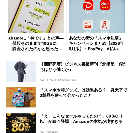
ahamoに「神です」との声―
あなたの街の「スマホ決済」
―値段そのままで40GBに
キャンペーンまとめ【2026年
「課金されたのかと思った」
8月版】～PayPay、d払い、a
と戸惑いも
u PAY、楽天ペイ
【西野亮廣】ビジネス書最新刊『北極星 僕た
ちはどう働くか』
AD（FINCHI on GOETHE）
「スマホ冷却グッズ」は効果ある？ 炎天下で
3製品を使って分かったこと
「え、こんなセールやってたの？」80％OFF
以上が続々登場！Amazonの本気が凄すぎる
AD（Amazon）