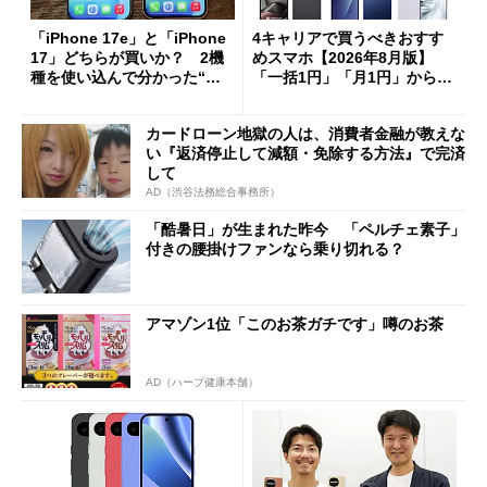
「iPhone 17e」と「iPhone
4キャリアで買うべきおすす
17」どちらが買いか？ 2機
めスマホ【2026年8月版】
種を使い込んで分かった“ス
「一括1円」「月1円」からお
ペック表にない違い”
得なiPhone／Pixel／Galaxy
まで
カードローン地獄の人は、消費者金融が教えな
い『返済停止して減額・免除する方法』で完済
して
AD（渋谷法務総合事務所）
「酷暑日」が生まれた昨今 「ペルチェ素子」
付きの腰掛けファンなら乗り切れる？
アマゾン1位「このお茶ガチです」噂のお茶
AD（ハーブ健康本舗）