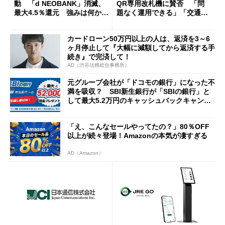
動 「d NEOBANK」消滅、
QR専用改札機に賛否 「問
最大4.5％還元 強みは何か解
題なく運用できる」「交通系I
説
Cの方がスムーズ」
カードローン50万円以上の人は、返済を3～6
ヶ月停止して『大幅に減額してから返済する手
続き』で完済して！
AD（渋谷法務総合事務所）
元グループ会社が「ドコモの銀行」になった不
満を吸収？ SBI新生銀行が「SBIの銀行」と
して最大5.2万円のキャッシュバックキャンペ
ーンを開催
「え、こんなセールやってたの？」80％OFF
以上が続々登場！Amazonの本気が凄すぎる
AD（Amazon）