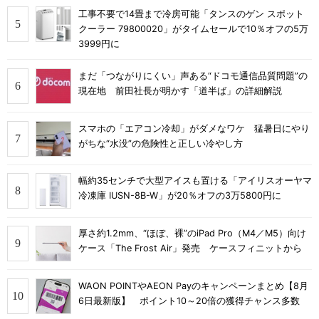
工事不要で14畳まで冷房可能「タンスのゲン スポット
クーラー 79800020」がタイムセールで10％オフの5万
3999円に
まだ「つながりにくい」声ある“ドコモ通信品質問題”の
現在地 前田社長が明かす「道半ば」の詳細解説
スマホの「エアコン冷却」がダメなワケ 猛暑日にやり
がちな“水没”の危険性と正しい冷やし方
幅約35センチで大型アイスも置ける「アイリスオーヤマ
冷凍庫 IUSN-8B-W」が20％オフの3万5800円に
厚さ約1.2mm、“ほぼ、裸”のiPad Pro（M4／M5）向け
ケース「The Frost Air」発売 ケースフィニットから
WAON POINTやAEON Payのキャンペーンまとめ【8月
6日最新版】 ポイント10～20倍の獲得チャンス多数