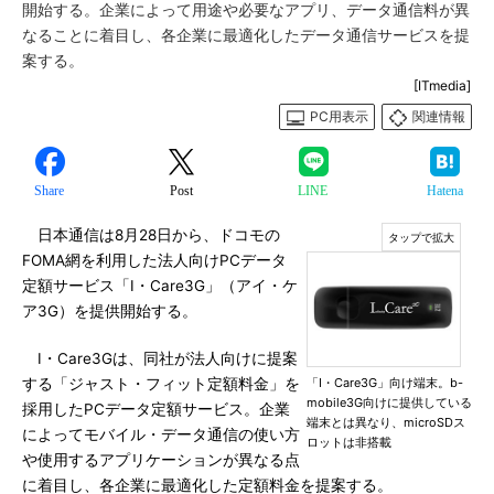
開始する。企業によって用途や必要なアプリ、データ通信料が異
なることに着目し、各企業に最適化したデータ通信サービスを提
案する。
[ITmedia]
PC用表示
関連情報
Share
Post
LINE
Hatena
日本通信は8月28日から、ドコモの
FOMA網を利用した法人向けPCデータ
定額サービス「I・Care3G」（アイ・ケ
ア3G）を提供開始する。
I・Care3Gは、同社が法人向けに提案
する「ジャスト・フィット定額料金」を
「I・Care3G」向け端末。b-
mobile3G向けに提供している
採用したPCデータ定額サービス。企業
端末とは異なり、microSDス
によってモバイル・データ通信の使い方
ロットは非搭載
や使用するアプリケーションが異なる点
に着目し、各企業に最適化した定額料金を提案する。