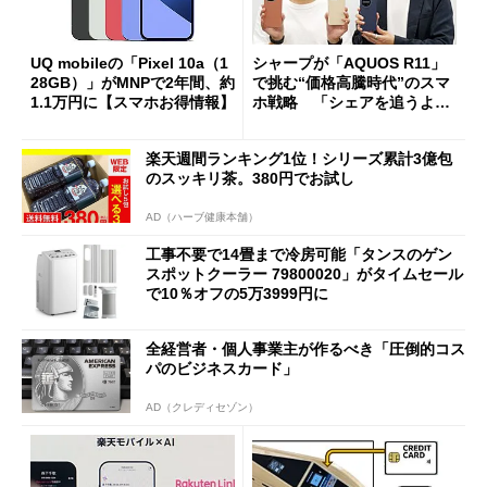
UQ mobileの「Pixel 10a（1
シャープが「AQUOS R11」
28GB）」がMNPで2年間、約
で挑む“価格高騰時代”のスマ
1.1万円に【スマホお得情報】
ホ戦略 「シェアを追うより
も既存ユーザーを大切に」
楽天週間ランキング1位！シリーズ累計3億包
のスッキリ茶。380円でお試し
AD（ハーブ健康本舗）
工事不要で14畳まで冷房可能「タンスのゲン
スポットクーラー 79800020」がタイムセール
で10％オフの5万3999円に
全経営者・個人事業主が作るべき「圧倒的コス
パのビジネスカード」
AD（クレディセゾン）