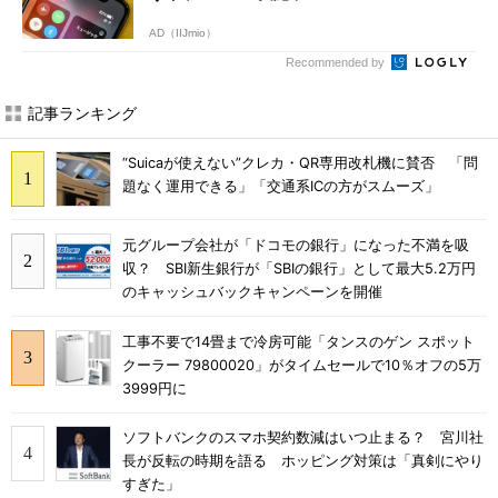
AD（IIJmio）
Recommended by
記事ランキング
“Suicaが使えない”クレカ・QR専用改札機に賛否 「問
題なく運用できる」「交通系ICの方がスムーズ」
元グループ会社が「ドコモの銀行」になった不満を吸
収？ SBI新生銀行が「SBIの銀行」として最大5.2万円
のキャッシュバックキャンペーンを開催
工事不要で14畳まで冷房可能「タンスのゲン スポット
クーラー 79800020」がタイムセールで10％オフの5万
3999円に
ソフトバンクのスマホ契約数減はいつ止まる？ 宮川社
長が反転の時期を語る ホッピング対策は「真剣にやり
すぎた」