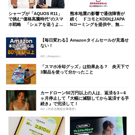
シャープが「AQUOS R11」
熊本地震の影響で通信障害が
で挑む“価格高騰時代”のスマ
続く ドコモとKDDIはJAPA
ホ戦略 「シェアを追うより
Nローミングを提供中、無料
も既存ユーザーを大切に」
Wi-Fi「00000JAPAN」も開
放
【毎日変わる】Amazonタイムセールが見逃せ
ない！
AD（Amazon）
「スマホ冷却グッズ」は効果ある？ 炎天下で
3製品を使って分かったこと
カードローン50万円以上の人は、返済を3～6
ヶ月停止して『大幅に減額してから返済する手
続き』で完済して！
AD（渋谷法務総合事務所）