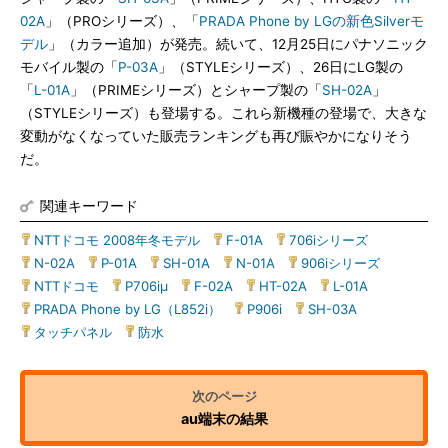
02A
」（PROシリーズ）、「
PRADA Phone by LGの新色Silverモ
デル
」（カラー追加）が発売。続いて、12月25日にパナソニック
モバイル製の「
P-03A
」（STYLEシリーズ）、26日にLG製の
「
L-01A
」（PRIMEシリーズ）とシャープ製の「
SH-02A
」
（STYLEシリーズ）も登場する。これら新機種の登場で、大きな
変動がなくなっていた販売ランキングも再び賑やかになりそう
だ。
関連キーワード
NTTドコモ 2008年冬モデル
|
F-01A
|
706iシリーズ
|
N-02A
|
P-01A
|
SH-01A
|
N-01A
|
906iシリーズ
|
NTTドコモ
|
P706iμ
|
F-02A
|
HT-02A
|
L-01A
|
PRADA Phone by LG（L852i）
|
P906i
|
SH-03A
|
タッチパネル
|
防水
au端末の結果