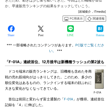
きたため、動きは少し落ち着いてきた。今回はどの機種が首位
か、早速販売ランキングの結果をチェックしていこう。
[岩城俊介，ITmedia]
PC用表示
関連情報
Share
Post
LINE
Hatena
*** 一部省略されたコンテンツがあります。
PC版でご覧くださ
い。
***
「F-01A」連続首位、12月後半は新機種ラッシュの第2波も
ドコモ端末の販売ランキングは、旧機種も含めた冬商
戦の売れ筋傾向がはっきりしてきた。このため、多少の
順位変化はあるものの、ランクインする端末の顔ぶれに
大きな変化がなくなってきている。
F-01A
首位は前回と変わらず富士通製の「
F-01A
」が獲得。連続首位
記録を「4」に伸ばした。