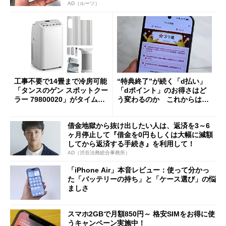
AD（ルーツ）
工事不要で14畳まで冷房可能
“特典終了”が続く「d払い」
「タンスのゲン スポットクー
「dポイント」のお得さはど
ラー 79800020」がタイムセ
う変わるのか これからは
ールで10％オフの5万3999円
「dカード」の利用が得策？
に
借金地獄から抜け出したい人は、返済を3～6
ヶ月停止して『借金を0円もしくは大幅に減額
してから返済する手続き』を利用して！
AD（渋谷法務総合事務所）
「iPhone Air」本音レビュー：使って分かっ
た「バッテリーの持ち」と「ケース選び」の悩
ましさ
スマホ2GBで月額850円～ 格安SIMをお得に使
うキャンペーン実施中！