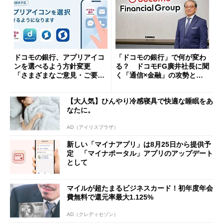
ドコモの銀行、アプリアイコ
「ドコモの銀行」で何が変わ
ンを選べるよう方針変更
る？ ドコモFG廣井社長に聞
「さまざまなご意見・ご要望
く「通信×金融」の攻勢とグ
を踏まえ」
ループ戦略
【大人気】ひんやり冷感寝具で快適な睡眠をあ
なたに。
AD（アイリスプラザ）
新しい「マイナアプリ」は8月25日から提供予
定 「マイナポータル」アプリのアップデート
として
マイルが超たまるビジネスカード！初年度年会
費無料で還元率最大1.125%
AD（クレディセゾン）