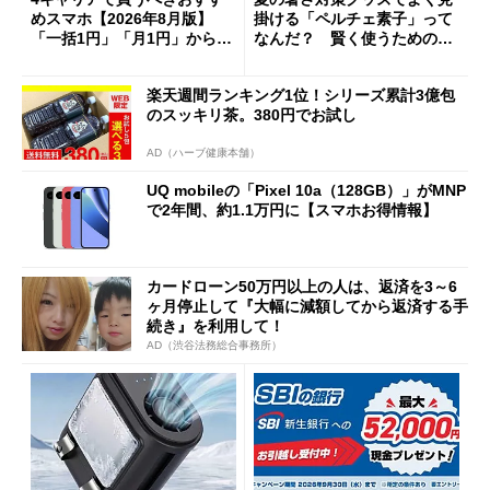
めスマホ【2026年8月版】
掛ける「ペルチェ素子」って
「一括1円」「月1円」からお
なんだ？ 賢く使うための注
得なiPhone／Pixel／Galaxy
意点も
まで
楽天週間ランキング1位！シリーズ累計3億包
のスッキリ茶。380円でお試し
AD（ハーブ健康本舗）
UQ mobileの「Pixel 10a（128GB）」がMNP
で2年間、約1.1万円に【スマホお得情報】
カードローン50万円以上の人は、返済を3～6
ヶ月停止して『大幅に減額してから返済する手
続き』を利用して！
AD（渋谷法務総合事務所）