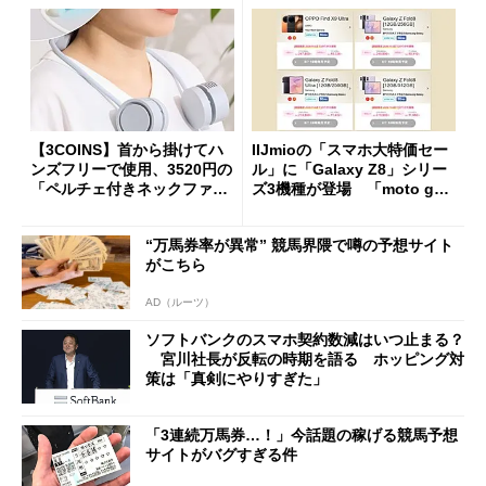
【3COINS】首から掛けてハ
IIJmioの「スマホ大特価セー
ンズフリーで使用、3520円の
ル」に「Galaxy Z8」シリー
「ペルチェ付きネックファ
ズ3機種が登場 「moto g37
ン」
j」や「OPPO Find X9 Ultr
a」も
“万馬券率が異常” 競馬界隈で噂の予想サイト
がこちら
AD（ルーツ）
ソフトバンクのスマホ契約数減はいつ止まる？
宮川社長が反転の時期を語る ホッピング対
策は「真剣にやりすぎた」
「3連続万馬券…！」今話題の稼げる競馬予想
サイトがバグすぎる件