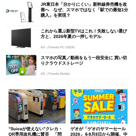
JR東日本「分かりにくい」新幹線券売機を改
善へ なぜ、スマホではなく「駅での最短1分
購入」を実現？
これから選ぶ新型TVはこれ！失敗しない選び
方と、2026年夏の一押しモデル
AD（ITmedia PC USER）
スマホの写真／動画をもう一段安全に 買い切
りクラウドストレージ
AD（ITmedia Mobile）
“Suicaが使えない”クレカ・
ゲオが「ゲオのサマーセール
QR専用改札機に賛否 「問
2026」を8月8日から開催、中