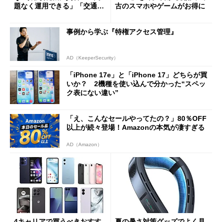
題なく運用できる」「交通系I
古のスマホやゲームがお得に
Cの方がスムーズ」
事例から学ぶ『特権アクセス管理』
AD（KeeperSecurity）
「iPhone 17e」と「iPhone 17」どちらが買
いか？ 2機種を使い込んで分かった“スペッ
ク表にない違い”
「え、こんなセールやってたの？」80％OFF
以上が続々登場！Amazonの本気が凄すぎる
AD（Amazon）
4キャリアで買うべきおすす
夏の暑さ対策グッズでよく見