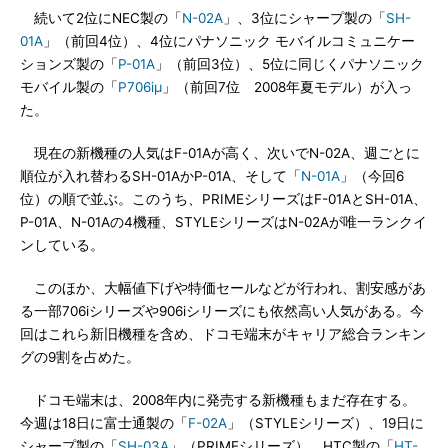
続いて2位にNEC製の「
N-02A
」、3位にシャープ製の「
SH-
01A
」（前回4位）、4位にパナソニック モバイルコミュニケー
ションズ製の「
P-01A
」（前回3位）、5位に同じくパナソニック
モバイル製の「
P706iμ
」（前回7位 2008年夏モデル）が入っ
た。
現在の新機種の人気はF-01Aが高く、次いでN-02A、週ごとに
順位が入れ替わるSH-01AかP-01A、そして「
N-01A
」（今回6
位）の順で並ぶ。このうち、PRIMEシリーズはF-01AとSH-01A、
P-01A、N-01Aの4機種、STYLEシリーズはN-02Aが唯一ランクイ
ンしている。
このほか、大幅値下げや特価セールなどが行われ、割安感があ
る一部706iシリーズや906iシリーズにも依然高い人気がある。今
回はこれら新旧機種を含め、ドコモ端末がキャリア総合ランキン
グの9割を占めた。
ドコモ端末は、2008年内に発売する新機種もまだ存在する。
今週は18日に富士通製の「
F-02A
」（STYLEシリーズ）、19日に
シャープ製の「
SH-03A
」（PRIMEシリーズ）、HTC製の「
HT-