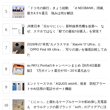
「ドコモの銀行」きょう始動 「d NEOBANK」消滅、
最大4.5％還元 強みは何か解説
JR東日本「分かりにくい」新幹線券売機を改善へ な
ぜ、スマホではなく「駅での最短1分購入」を実現？
2026年の“本気”カメラスマホ「Xiaomi 17 Ultra」と
「OPPO Find X9 Ultra」、写りの違いを徹底比較してみ
た
au PAYとPontaのキャンペーンまとめ【8月4日最新
版】 1万ポイント還元や10～20％還元あり
エントリースマホ「AQUOS wish6」発表 防犯アラー
トやAI活用の電話サポート機能
「くにゃっ」と握れるケーブルケースや斜め挿し充電器
も オウルテックの新ブランド「soft」のアイデアに注