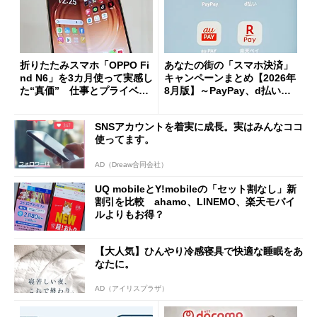
折りたたみスマホ「OPPO Fi
あなたの街の「スマホ決済」
nd N6」を3カ月使って実感し
キャンペーンまとめ【2026年
た“真価” 仕事とプライベー
8月版】～PayPay、d払い、a
トで大活躍
u PAY、楽天ペイ
SNSアカウントを着実に成長。実はみんなココ
使ってます。
AD（Dreaw合同会社）
UQ mobileとY!mobileの「セット割なし」新
割引を比較 ahamo、LINEMO、楽天モバイ
ルよりもお得？
【大人気】ひんやり冷感寝具で快適な睡眠をあ
なたに。
AD（アイリスプラザ）