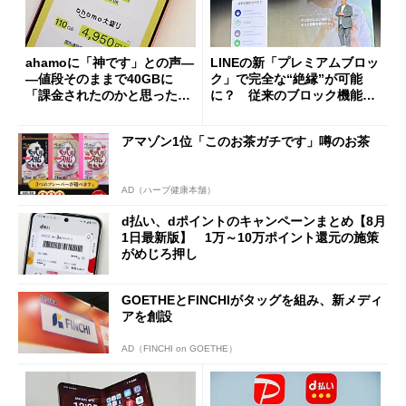
ahamoに「神です」との声―
LINEの新「プレミアムブロッ
―値段そのままで40GBに
ク」で完全な“絶縁”が可能
「課金されたのかと思った」
に？ 従来のブロック機能と
と戸惑いも
の決定的な違い
アマゾン1位「このお茶ガチです」噂のお茶
AD（ハーブ健康本舗）
d払い、dポイントのキャンペーンまとめ【8月
1日最新版】 1万～10万ポイント還元の施策
がめじろ押し
GOETHEとFINCHIがタッグを組み、新メディ
アを創設
AD（FINCHI on GOETHE）