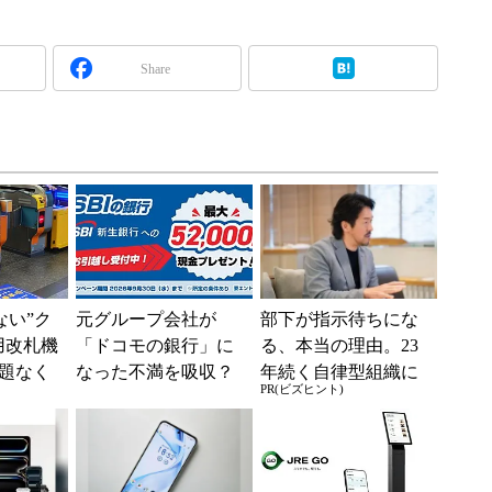
Share
えない”ク
元グループ会社が
部下が指示待ちにな
用改札機
「ドコモの銀行」に
る、本当の理由。23
題なく
なった不満を吸収？
年続く自律型組織に
PR(ビズヒント)
「交通
SBI新生銀行が「S
共通する「3つの要
ー...
BIの銀行」として最
素」
大5....