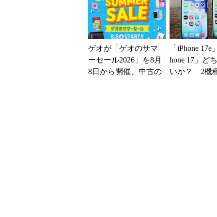
ゲオが「ゲオのサマ
「iPhone 17
ーセール2026」を8月
hone 17」
8日から開催、中古の
いか？ 2機
スマホやゲームがお
込んで分かっ
得に
ッ...