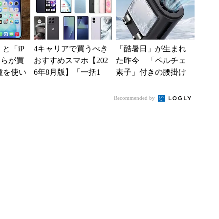
現？
e」と「iP
4キャリアで買うべき
「酷暑日」が生まれ
どちらが買
おすすめスマホ【202
た昨今 「ペルチェ
種を使い
6年8月版】「一括1
素子」付きの腰掛け
た“スペ
円」「月1円」からお
ファンなら乗り切れ
得なiPhone／...
る？
Recommended by