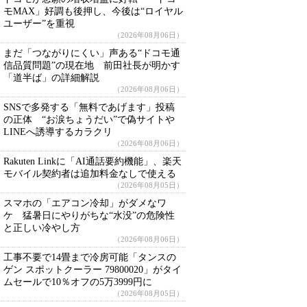
モMAX」好調も後押し、今後は“ロイヤル
ユーザー”を重視
（2026年08月06日）
まだ「つながりにくい」声ある“ドコモ通
信品質問題”の現在地 前田社長が明かす
「道半ば」の詳細解説
（2026年08月06日）
SNSで多発する「無料であげます」投稿
の正体 “お涙ちょうだい”で偽サイトや
LINEへ誘導するカラクリ
（2026年08月06日）
Rakuten Linkに「AI通話要約機能」、楽天
モバイル契約者は追加料金なしで使える
（2026年08月05日）
スマホの「エアコン冷却」がダメなワ
ケ 猛暑日にやりがちな“水没”の危険性
と正しい冷やし方
（2026年08月06日）
工事不要で14畳まで冷房可能「タンスの
ゲン スポットクーラー 79800020」がタイ
ムセールで10％オフの5万3999円に
（2026年08月05日）