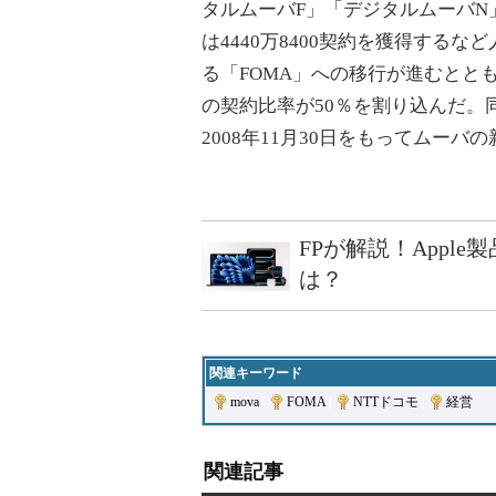
タルムーバF」「デジタルムーバN」
は4440万8400契約を獲得する
る「FOMA」への移行が進むととも
の契約比率が50％を割り込んだ。
2008年11月30日をもってムー
FPが解説！Appl
は？
関連キーワード
mova
|
FOMA
|
NTTドコモ
|
経営
関連記事