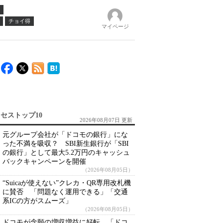
チョイ得
マイページ
セストップ10
2026年08月07日 更新
元グループ会社が「ドコモの銀行」にな
った不満を吸収？ SBI新生銀行が「SBI
の銀行」として最大5.2万円のキャッシュ
バックキャンペーンを開催
（2026年08月05日）
“Suicaが使えない”クレカ・QR専用改札機
に賛否 「問題なく運用できる」「交通
系ICの方がスムーズ」
（2026年08月05日）
ドコモが念願の増収増益に好転 「ドコ