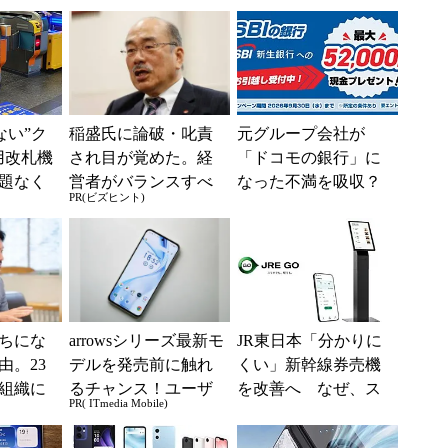
えない”ク
稲盛氏に論破・叱責
元グループ会社が
用改札機
され目が覚めた。経
「ドコモの銀行」に
題なく
営者がバランスすべ
なった不満を吸収？
PR(ビズヒント)
「交通
き2つの背反
SBI新生銀行が「S
ー...
BIの銀行」として最
大5....
ちにな
arrowsシリーズ最新モ
JR東日本「分かりに
由。23
デルを発売前に触れ
くい」新幹線券売機
組織に
るチャンス！ユーザ
を改善へ なぜ、ス
PR( ITmedia Mobile)
つの要
ー座談会開催
マホではなく「駅で
の最短1分購入」を実