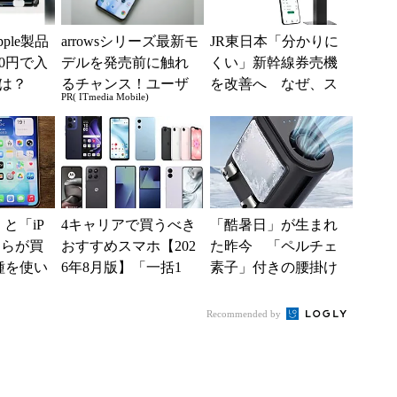
ple製品
arrowsシリーズ最新モ
JR東日本「分かりに
0円で入
デルを発売前に触れ
くい」新幹線券売機
は？
るチャンス！ユーザ
を改善へ なぜ、ス
PR( ITmedia Mobile)
ー座談会開催
マホではなく「駅で
の最短1分購入」を実
現？
e」と「iP
4キャリアで買うべき
「酷暑日」が生まれ
どちらが買
おすすめスマホ【202
た昨今 「ペルチェ
種を使い
6年8月版】「一括1
素子」付きの腰掛け
た“スペ
円」「月1円」からお
ファンなら乗り切れ
得なiPhone／...
る？
Recommended by