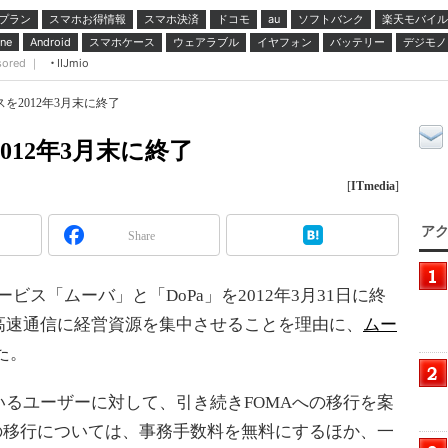
プラン
スマホお得情報
スマホ決済
ドコモ
ソフトバンク
楽天モバイル
au
スマホケース
ウェアラブル
イヤフォン
バッテリー
デジモノ
ne
Android
sored ｜
IIJmio
を2012年3月末に終了
012年3月末に終了
[
ITmedia
]
アク
Share
ビス「ムーバ」と「DoPa」を2012年3月31日に終
高速通信に経営資源を集中させることを理由に、
ムー
た。
るユーザーに対して、引き続きFOMAへの移行を案
の移行については、事務手数料を無料にするほか、一