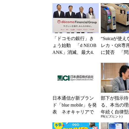
「ドコモの銀行」き
“Suicaが使
ょう始動 「d NEOB
レカ・QR専
ANK」消滅、最大4.
に賛否 「問
5％還元 強みは何か
運用できる」
解説
系ICの方がスム
日本通信が新ブラン
部下が指示待
ド「blue mobile」を発
る、本当の理
表 ネオキャリアで
年続く自律型
PR(ビズヒント)
自由な通信環境へ
共通する「3
素」