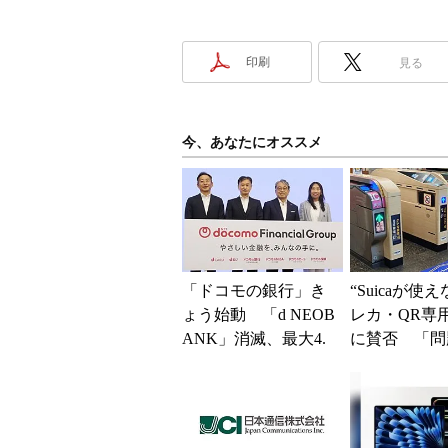
印刷
見る
今、あなたにオススメ
「ドコモの銀行」き
“Suicaが使
ょう始動 「d NEOB
レカ・QR専
ANK」消滅、最大4.
に賛否 「問
5％還元 強みは何か
運用できる」
解説
系ICの方がスム