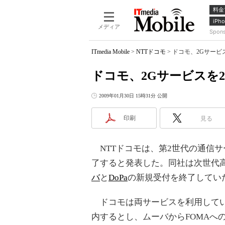
料金
iPho
メディア
Spon
ITmedia Mobile
>
NTTドコモ
>
ドコモ、2Gサービス
ドコモ、2Gサービスを2
2009年01月30日 15時31分 公開
印刷
見る
NTTドコモは、第2世代の通信サー
了すると発表した。同社は次世代
バ
と
DoPa
の新規受付を終了してい
ドコモは両サービスを利用してい
内するとし、ムーバからFOMAへ