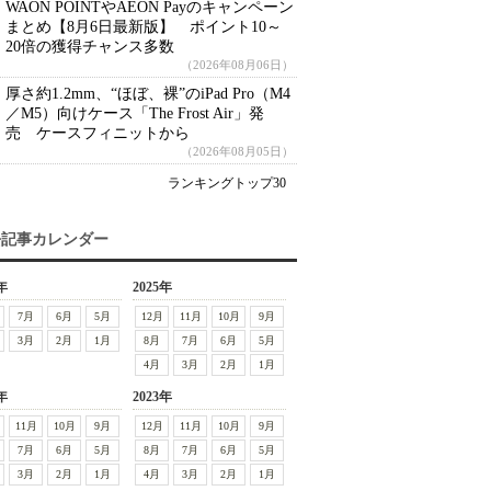
WAON POINTやAEON Payのキャンペーン
まとめ【8月6日最新版】 ポイント10～
20倍の獲得チャンス多数
（2026年08月06日）
厚さ約1.2mm、“ほぼ、裸”のiPad Pro（M4
／M5）向けケース「The Frost Air」発
売 ケースフィニットから
（2026年08月05日）
ランキングトップ30
去記事カレンダー
年
2025年
7月
6月
5月
12月
11月
10月
9月
3月
2月
1月
8月
7月
6月
5月
4月
3月
2月
1月
年
2023年
11月
10月
9月
12月
11月
10月
9月
7月
6月
5月
8月
7月
6月
5月
3月
2月
1月
4月
3月
2月
1月