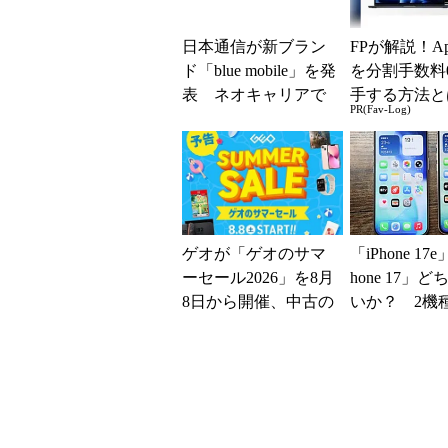
日本通信が新ブラン
FPが解説！Ap
ド「blue mobile」を発
を分割手数料
表 ネオキャリアで
手する方法と
PR(Fav-Log)
自由な通信環境へ
ゲオが「ゲオのサマ
「iPhone 17
ーセール2026」を8月
hone 17」
8日から開催、中古の
いか？ 2機
スマホやゲームがお
込んで分かっ
得に
ッ...