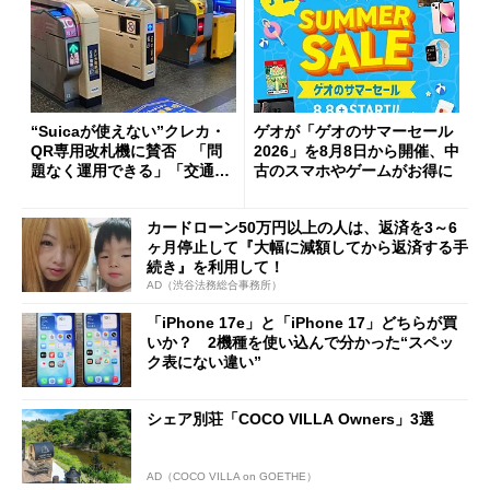
“Suicaが使えない”クレカ・
ゲオが「ゲオのサマーセール
QR専用改札機に賛否 「問
2026」を8月8日から開催、中
題なく運用できる」「交通系I
古のスマホやゲームがお得に
Cの方がスムーズ」
カードローン50万円以上の人は、返済を3～6
ヶ月停止して『大幅に減額してから返済する手
続き』を利用して！
AD（渋谷法務総合事務所）
「iPhone 17e」と「iPhone 17」どちらが買
いか？ 2機種を使い込んで分かった“スペッ
ク表にない違い”
シェア別荘「COCO VILLA Owners」3選
AD（COCO VILLA on GOETHE）