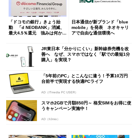
「ドコモの銀行」きょう始
日本通信が新ブランド「blue
動 「d NEOBANK」消滅、
mobile」を発表 ネオキャリ
最大4.5％還元 強みは何か解
アで自由な通信環境へ
説
JR東日本「分かりにくい」新幹線券売機を改
善へ なぜ、スマホではなく「駅での最短1分
購入」を実現？
「5年前のPC」とこんなに違う！予算10万円
台前半で実現する快適PCライフ
AD（ITmedia PC USER）
スマホ2GBで月額850円～ 格安SIMをお得に使
うキャンペーン実施中！
AD（IIJmio）