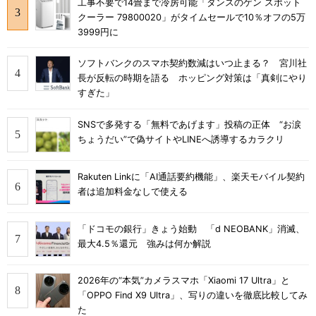
工事不要で14畳まで冷房可能「タンスのゲン スポット
クーラー 79800020」がタイムセールで10％オフの5万
3999円に
ソフトバンクのスマホ契約数減はいつ止まる？ 宮川社
長が反転の時期を語る ホッピング対策は「真剣にやり
すぎた」
SNSで多発する「無料であげます」投稿の正体 “お涙
ちょうだい”で偽サイトやLINEへ誘導するカラクリ
Rakuten Linkに「AI通話要約機能」、楽天モバイル契約
者は追加料金なしで使える
「ドコモの銀行」きょう始動 「d NEOBANK」消滅、
最大4.5％還元 強みは何か解説
2026年の“本気”カメラスマホ「Xiaomi 17 Ultra」と
「OPPO Find X9 Ultra」、写りの違いを徹底比較してみ
た