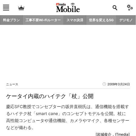
料金プラン
工事不要Wi-Fiルーター
スマホ決済
世界を変える5G
デジモノ
ニュース
2009年3月24日
ケータイ内蔵のハイテク「杖」公開
慶応SFC教授でコンセプターの坂井直樹氏は、通信機能を搭載す
るハイテク杖「smart cane」のコンセプトモデルを公開。杖に
高性能コンピュータや通信機能、カメラやマイク、各種センサー
などが備わる。
[岩城俊介，ITmedia]