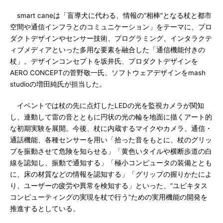
smart caneは「盲導犬に代わる、情報の“相棒”となる杖と都市
空間や通信インフラとのコミュニケーション」をテーマに、プロ
ダクトデザインやセンサー技術、プログラミング、インタラクテ
ィブメディアといった多用な要素を融合した「通信機能付きの
杖」。デザインコンセプトを坂井氏、プロダクトデザインを
AERO CONCEPTの菅野敬一氏、ソフトウェアデザインをmash
studioの増田純氏が担当した。
イベントでは杖の先に点灯したLEDの光を監視カメラが関知
し、連動して雷の音とともに円状の光の輪を地面に描くアート的
な初期実験を展開。今後、杖に内蔵するマイクやカメラ、通信・
通話機能、各種センサーを用い「拾った音をもとに、杖のグリッ
プを振動させて危険を知らせる」「黄色いタイルや横断歩道の白
線を認知し、振動で通知する」「極小コンピュータの装備ととも
に、床の材質などの情報を認知する」「グリップの握りかたによ
り、ユーザーの疲労や異常を検知する」といった、“ユビキタス
コンピューティングの実現を杖で行う”ための実用機能の開発を
推進するとしている。