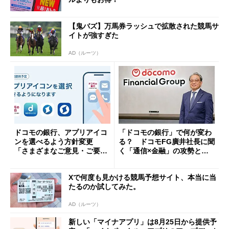
【鬼バズ】万馬券ラッシュで拡散された競馬サ
イトが強すぎた
AD（ルーツ）
ドコモの銀行、アプリアイコ
「ドコモの銀行」で何が変わ
ンを選べるよう方針変更
る？ ドコモFG廣井社長に聞
「さまざまなご意見・ご要望
く「通信×金融」の攻勢とグ
を踏まえ」
ループ戦略
Xで何度も見かける競馬予想サイト、本当に当
たるのか試してみた。
AD（ルーツ）
新しい「マイナアプリ」は8月25日から提供予