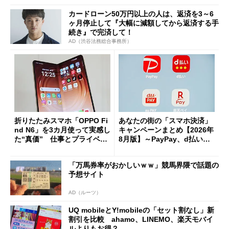
カードローン50万円以上の人は、返済を3～6
ヶ月停止して『大幅に減額してから返済する手
続き』で完済して！
AD（渋谷法務総合事務所）
折りたたみスマホ「OPPO Fi
あなたの街の「スマホ決済」
nd N6」を3カ月使って実感し
キャンペーンまとめ【2026年
た“真価” 仕事とプライベー
8月版】～PayPay、d払い、a
トで大活躍
u PAY、楽天ペイ
「万馬券率がおかしいｗｗ」競馬界隈で話題の
予想サイト
AD（ルーツ）
UQ mobileとY!mobileの「セット割なし」新
割引を比較 ahamo、LINEMO、楽天モバイ
ルよりもお得？