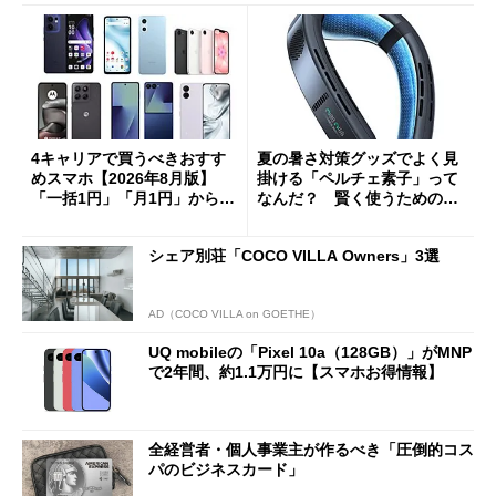
4キャリアで買うべきおすす
夏の暑さ対策グッズでよく見
めスマホ【2026年8月版】
掛ける「ペルチェ素子」って
「一括1円」「月1円」からお
なんだ？ 賢く使うための注
得なiPhone／Pixel／Galaxy
意点も
まで
シェア別荘「COCO VILLA Owners」3選
AD（COCO VILLA on GOETHE）
UQ mobileの「Pixel 10a（128GB）」がMNP
で2年間、約1.1万円に【スマホお得情報】
全経営者・個人事業主が作るべき「圧倒的コス
パのビジネスカード」