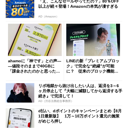
「え、こんなセールやってたの？」80％OFF
以上が続々登場！Amazonの本気が凄すぎる
AD（Amazon）
ahamoに「神です」との声―
LINEの新「プレミアムブロッ
―値段そのままで40GBに
ク」で完全な“絶縁”が可能
「課金されたのかと思った」
に？ 従来のブロック機能と
と戸惑いも
の決定的な違い
リボ地獄から抜け出したい人は、返済を3～6
ヶ月停止して『大幅に減額してから返済する手
続き』で完済して！
AD（渋谷法務総合事務所）
d払い、dポイントのキャンペーンまとめ【8月
1日最新版】 1万～10万ポイント還元の施策
がめじろ押し