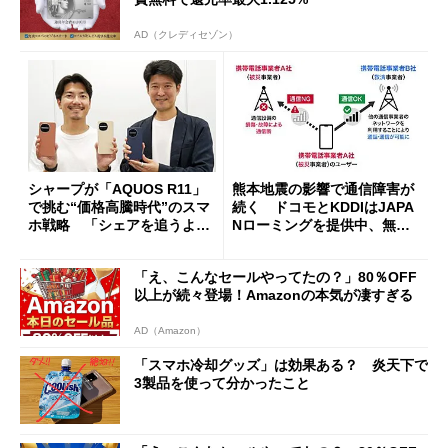
AD（クレディセゾン）
シャープが「AQUOS R11」
熊本地震の影響で通信障害が
で挑む“価格高騰時代”のスマ
続く ドコモとKDDIはJAPA
ホ戦略 「シェアを追うより
Nローミングを提供中、無料
も既存ユーザーを大切に」
Wi-Fi「00000JAPAN」も開
放
「え、こんなセールやってたの？」80％OFF
以上が続々登場！Amazonの本気が凄すぎる
AD（Amazon）
「スマホ冷却グッズ」は効果ある？ 炎天下で
3製品を使って分かったこと