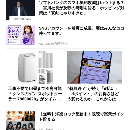
ソフトバンクのスマホ契約数減はいつ止まる？
宮川社長が反転の時期を語る ホッピング対
策は「真剣にやりすぎた」
SNSアカウントを着実に成長。実はみんなココ
使ってます。
AD（Dreaw合同会社）
工事不要で14畳まで冷房可能
“特典終了”が続く「d払い」
「タンスのゲン スポットクー
「dポイント」のお得さはど
ラー 79800020」がタイムセ
う変わるのか これからは
ールで10％オフの5万3999円
「dカード」の利用が得策？
に
【無料】洋楽ロック配信中！視聴で楽天ポイン
ト貯まる
AD（Rチャンネル）