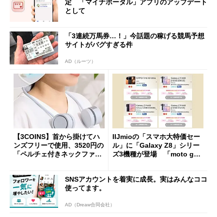
定 「マイナポータル」アプリのアップデート
として
「3連続万馬券…！」今話題の稼げる競馬予想
サイトがバグすぎる件
AD（ルーツ）
【3COINS】首から掛けてハ
IIJmioの「スマホ大特価セー
ンズフリーで使用、3520円の
ル」に「Galaxy Z8」シリー
「ペルチェ付きネックファ
ズ3機種が登場 「moto g37
ン」
j」や「OPPO Find X9 Ultr
a」も
SNSアカウントを着実に成長。実はみんなココ
使ってます。
AD（Dreaw合同会社）