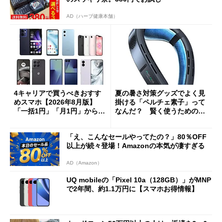
AD（ハーブ健康本舗）
4キャリアで買うべきおすす
夏の暑さ対策グッズでよく見
めスマホ【2026年8月版】
掛ける「ペルチェ素子」って
「一括1円」「月1円」からお
なんだ？ 賢く使うための注
得なiPhone／Pixel／Galaxy
意点も
まで
「え、こんなセールやってたの？」80％OFF
以上が続々登場！Amazonの本気が凄すぎる
AD（Amazon）
UQ mobileの「Pixel 10a（128GB）」がMNP
で2年間、約1.1万円に【スマホお得情報】