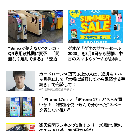
“Suicaが使えない”クレカ・
ゲオが「ゲオのサマーセール
QR専用改札機に賛否 「問
2026」を8月8日から開催、中
題なく運用できる」「交通系I
古のスマホやゲームがお得に
Cの方がスムーズ」
カードローン50万円以上の人は、返済を3～6
ヶ月停止して『大幅に減額してから返済する手
続き』で完済して！
AD（渋谷法務総合事務所）
「iPhone 17e」と「iPhone 17」どちらが買
いか？ 2機種を使い込んで分かった“スペッ
ク表にない違い”
楽天週間ランキング1位！シリーズ累計3億包
のスッキリ茶。380円でお試し