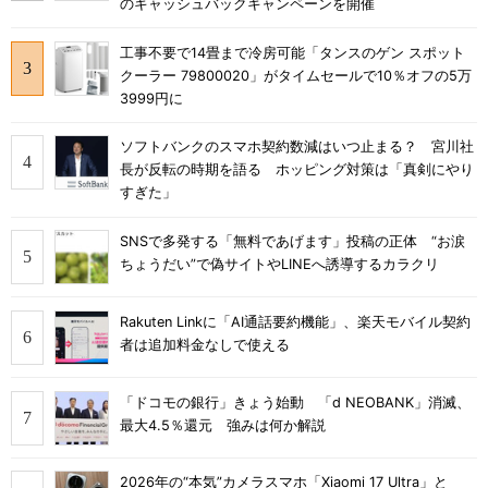
のキャッシュバックキャンペーンを開催
工事不要で14畳まで冷房可能「タンスのゲン スポット
クーラー 79800020」がタイムセールで10％オフの5万
3999円に
ソフトバンクのスマホ契約数減はいつ止まる？ 宮川社
長が反転の時期を語る ホッピング対策は「真剣にやり
すぎた」
SNSで多発する「無料であげます」投稿の正体 “お涙
ちょうだい”で偽サイトやLINEへ誘導するカラクリ
Rakuten Linkに「AI通話要約機能」、楽天モバイル契約
者は追加料金なしで使える
「ドコモの銀行」きょう始動 「d NEOBANK」消滅、
最大4.5％還元 強みは何か解説
2026年の“本気”カメラスマホ「Xiaomi 17 Ultra」と