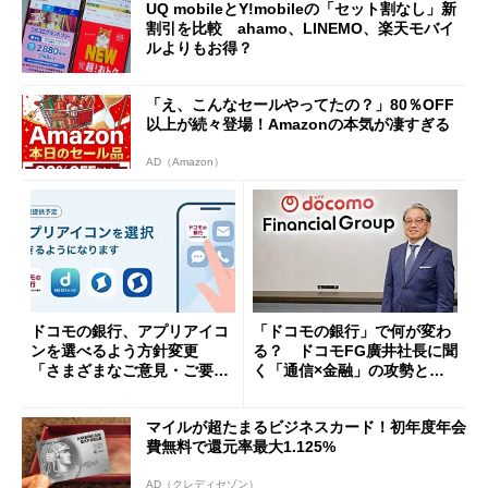
UQ mobileとY!mobileの「セット割なし」新
割引を比較 ahamo、LINEMO、楽天モバイ
ルよりもお得？
「え、こんなセールやってたの？」80％OFF
以上が続々登場！Amazonの本気が凄すぎる
AD（Amazon）
ドコモの銀行、アプリアイコ
「ドコモの銀行」で何が変わ
ンを選べるよう方針変更
る？ ドコモFG廣井社長に聞
「さまざまなご意見・ご要望
く「通信×金融」の攻勢とグ
を踏まえ」
ループ戦略
マイルが超たまるビジネスカード！初年度年会
費無料で還元率最大1.125%
AD（クレディセゾン）