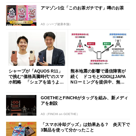
アマゾン1位「このお茶ガチです」噂のお茶
AD（ハーブ健康本舗）
シャープが「AQUOS R11」
熊本地震の影響で通信障害が
で挑む“価格高騰時代”のスマ
続く ドコモとKDDIはJAPA
ホ戦略 「シェアを追うより
Nローミングを提供中、無料
も既存ユーザーを大切に」
Wi-Fi「00000JAPAN」も開
放
GOETHEとFINCHIがタッグを組み、新メディ
アを創設
AD（FINCHI on GOETHE）
「スマホ冷却グッズ」は効果ある？ 炎天下で
3製品を使って分かったこと