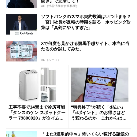
続き』で完済して！
AD（渋谷法務総合事務所）
ソフトバンクのスマホ契約数減はいつ止まる？
宮川社長が反転の時期を語る ホッピング対
策は「真剣にやりすぎた」
Xで何度も見かける競馬予想サイト、本当に当
たるのか試してみた。
AD（ルーツ）
工事不要で14畳まで冷房可能
“特典終了”が続く「d払い」
「タンスのゲン スポットクー
「dポイント」のお得さはど
ラー 79800020」がタイムセ
う変わるのか これからは
ールで10％オフの5万3999円
「dカード」の利用が得策？
に
「また3連単的中ｗ」怖いくらい稼げる話題の