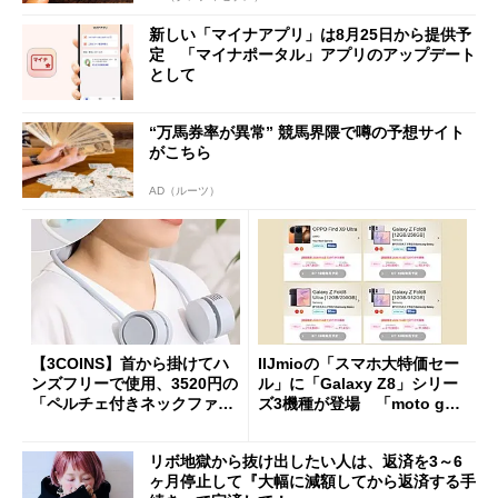
新しい「マイナアプリ」は8月25日から提供予
定 「マイナポータル」アプリのアップデート
として
“万馬券率が異常” 競馬界隈で噂の予想サイト
がこちら
AD（ルーツ）
【3COINS】首から掛けてハ
IIJmioの「スマホ大特価セー
ンズフリーで使用、3520円の
ル」に「Galaxy Z8」シリー
「ペルチェ付きネックファ
ズ3機種が登場 「moto g37
ン」
j」や「OPPO Find X9 Ultr
a」も
リボ地獄から抜け出したい人は、返済を3～6
ヶ月停止して『大幅に減額してから返済する手