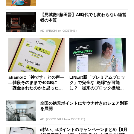
【見城徹×藤田晋】AI時代でも変わらない経営
者の本質
AD（FINCHI on GOETHE）
ahamoに「神です」との声―
LINEの新「プレミアムブロッ
―値段そのままで40GBに
ク」で完全な“絶縁”が可能
「課金されたのかと思った」
に？ 従来のブロック機能と
と戸惑いも
の決定的な違い
全国の絶景ポイントにサウナ付きのシェア別荘
を展開
AD（COCO VILLA on GOETHE）
d払い、dポイントのキャンペーンまとめ【8月