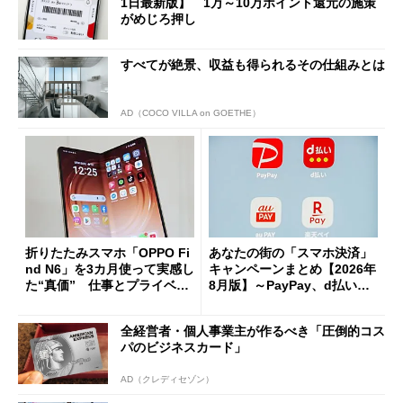
1日最新版】 1万～10万ポイント還元の施策
がめじろ押し
すべてが絶景、収益も得られるその仕組みとは
AD（COCO VILLA on GOETHE）
折りたたみスマホ「OPPO Fi
あなたの街の「スマホ決済」
nd N6」を3カ月使って実感し
キャンペーンまとめ【2026年
た“真価” 仕事とプライベー
8月版】～PayPay、d払い、a
トで大活躍
u PAY、楽天ペイ
全経営者・個人事業主が作るべき「圧倒的コス
パのビジネスカード」
AD（クレディセゾン）