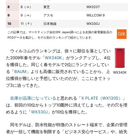
8
8（→）
東芝
WX320T
9
9（→）
アスモ
WILLCOM 9
10
11（↑）
日本無線
WX330J
この記事では、マーケティング会社GfK Japan調べによる全国の家電量販店の
POSデータを集計し、モデル別のランキングで紹介しています。
ウィルコムのランキングは、徐々に順位を落としてい
た2009年春モデル「
WX340K
」がランクアップし、4位
を獲得した。同じく春モデルで2位にランクインしてい
る「
BAUM
」よりも高価に販売されていることから、上
WX340K
位獲得が難しいと予想していたのだが、ここにきてトッ
プ3に迫ってきた。
在庫が品薄になっている
と思われる「
X PLATE（WX130S）
」
は、前回の10位からトップ10圏外に消えてしまった。その穴を埋
めるように「
WX330J
」が10位を獲得した。
同モデルは、防水性能が特徴のストレート端末で、企業の管理
者が一括して機能を制限する「ビジネス安心サービス」や、紛失