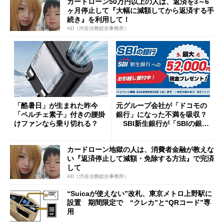
カードローン50万円以上の人は、返済を3～6
ヶ月停止して『大幅に減額してから返済する手
続き』を利用して！
AD（渋谷法務総合事務所）
「酷暑日」が生まれた昨今
元グループ会社が「ドコモの
「ペルチェ素子」付きの腰掛
銀行」になった不満を吸収？
けファンなら乗り切れる？
SBI新生銀行が「SBIの銀
行」として最大5.2万円のキャ
ッシュバックキャンペーンを
カードローン地獄の人は、消費者金融が教えな
開催
い『返済停止して減額・免除する方法』で完済
して
AD（渋谷法務総合事務所）
“Suicaが使えない”改札、東京メトロ上野駅に
設置 期間限定で “クレカ”と“QRコード”専
用