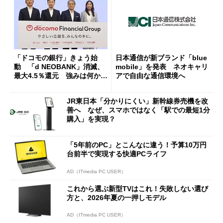
「ドコモの銀行」きょう始
日本通信が新ブランド「blue
動 「d NEOBANK」消滅、
mobile」を発表 ネオキャリ
最大4.5％還元 強みは何か解
アで自由な通信環境へ
説
JR東日本「分かりにくい」新幹線券売機を改
善へ なぜ、スマホではなく「駅での最短1分
購入」を実現？
「5年前のPC」とこんなに違う！予算10万円
台前半で実現する快適PCライフ
AD（ITmedia PC USER）
これから選ぶ新型TVはこれ！失敗しない選び
方と、2026年夏の一押しモデル
AD（ITmedia PC USER）