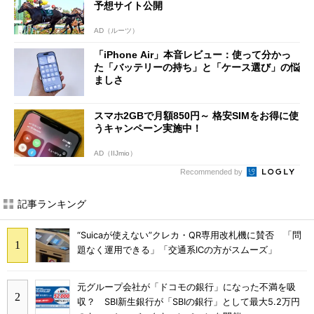
予想サイト公開
AD（ルーツ）
「iPhone Air」本音レビュー：使って分かっ
た「バッテリーの持ち」と「ケース選び」の悩
ましさ
スマホ2GBで月額850円～ 格安SIMをお得に使
うキャンペーン実施中！
AD（IIJmio）
Recommended by
記事ランキング
“Suicaが使えない”クレカ・QR専用改札機に賛否 「問
題なく運用できる」「交通系ICの方がスムーズ」
元グループ会社が「ドコモの銀行」になった不満を吸
収？ SBI新生銀行が「SBIの銀行」として最大5.2万円