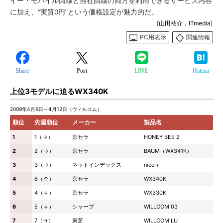
イー・モバイル回線と自社回線の両方を利用できるサービス内容
に加え、“実質0円”という価格設定が魅力的だ。
[山田祐介，ITmedia]
PC用表示
関連情報
Share
Post
LINE
Hatena
上位3モデルに迫るWX340K
2009年4月6日～4月12日（ウィルコム）
順位
先週順位
メーカー
製品名
1
1（→）
京セラ
HONEY BEE 2
2
2（→）
京セラ
BAUM（WX341K）
3
3（→）
ネットインデックス
nico＋
4
6（↑）
京セラ
WX340K
5
4（↓）
京セラ
WX330K
6
5（↓）
シャープ
WILLCOM 03
7
7（→）
東芝
WILLCOM LU