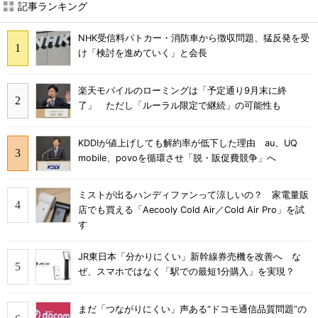
記事ランキング
NHK受信料パトカー・消防車から徴収問題、猛反発を受
け「検討を進めていく」と会長
楽天モバイルのローミングは「予定通り9月末に終
了」 ただし「ルーラル限定で継続」の可能性も
KDDIが値上げしても解約率が低下した理由 au、UQ
mobile、povoを循環させ「脱・販促費競争」へ
ミストが出るハンディファンって涼しいの？ 家電量販
店でも買える「Aecooly Cold Air／Cold Air Pro」を試
す
JR東日本「分かりにくい」新幹線券売機を改善へ な
ぜ、スマホではなく「駅での最短1分購入」を実現？
まだ「つながりにくい」声ある“ドコモ通信品質問題”の