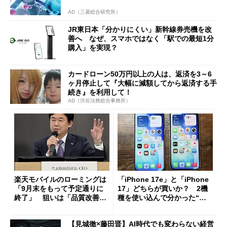
AD（三菱総合研究所）
JR東日本「分かりにくい」新幹線券売機を改
善へ なぜ、スマホではなく「駅での最短1分
購入」を実現？
カードローン50万円以上の人は、返済を3～6
ヶ月停止して『大幅に減額してから返済する手
続き』を利用して！
AD（渋谷法務総合事務所）
楽天モバイルのローミングは
「iPhone 17e」と「iPhone
「9月末をもって予定通りに
17」どちらが買いか？ 2機
終了」 狙いは「品質改善」
種を使い込んで分かった“ス
ただし「ルーラル限定で期
ペック表にない違い”
限を切った新契約」の可能性
【見城徹×藤田晋】AI時代でも変わらない経営
も