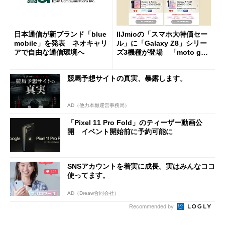
日本通信が新ブランド「blue
IIJmioの「スマホ大特価セー
mobile」を発表 ネオキャリ
ル」に「Galaxy Z8」シリー
アで自由な通信環境へ
ズ3機種が登場 「moto g37
j」や「OPPO Find X9 Ultr
a」も
競馬予想サイトの真実、暴露します。
AD（他力本願運営事務局）
「Pixel 11 Pro Fold」のティーザー動画公
開 イベント開始前に予約可能に
SNSアカウントを着実に成長。実はみんなココ
使ってます。
AD（Dreaw合同会社）
Recommended by