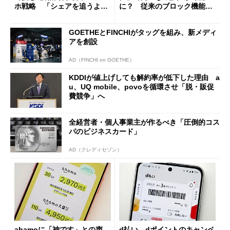
ホ戦略 「シェアを追うより
に？ 従来のブロック機能と
も既存ユーザーを大切に」
の決定的な違い
GOETHEとFINCHIがタッグを組み、新メディ
アを創設
AD（FINCHI on GOETHE）
KDDIが値上げしても解約率が低下した理由 a
u、UQ mobile、povoを循環させ「脱・販促
費競争」へ
全経営者・個人事業主が作るべき「圧倒的コス
パのビジネスカード」
AD（クレディセゾン）
ahamoに「神です」との声―
d払い、dポイントのキャンペ