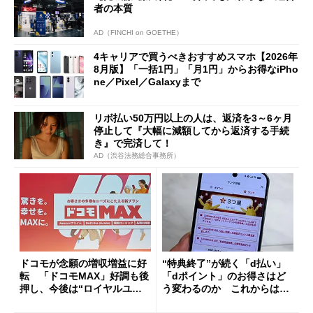
者の本質
AD（FINCHI on GOETHE）
4キャリアで買うべきおすすめスマホ【2026年
8月版】「一括1円」「月1円」からお得なiPho
ne／Pixel／Galaxyまで
リボ払い50万円以上の人は、返済を3～6ヶ月
停止して『大幅に減額してから返済する手続
き』で完済して！
AD（渋谷法務総合事務所）
ドコモが念願の増収増益に好
“特典終了”が続く「d払い」
転 「ドコモMAX」好調も後
「dポイント」のお得さはど
押し、今後は“ロイヤルユー
う変わるのか これからは
ザー”を重視
「dカード」の利用が得策？