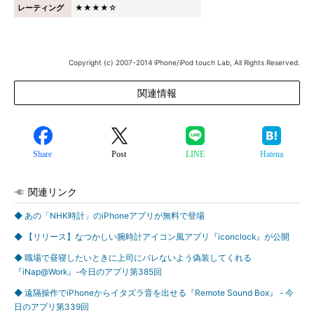
レーティング
★★★★☆
Copyright (c) 2007-2014 iPhone/iPod touch Lab, All Rights Reserved.
関連情報
Share
Post
LINE
Hatena
関連リンク
◆ あの「NHK時計」のiPhoneアプリが無料で登場
◆ 【リリース】なつかしい腕時計アイコン風アプリ『iconclock』が公開
◆ 職場で昼寝したいときに上司にバレないよう偽装してくれる
『iNap@Work』-今日のアプリ第385回
◆ 遠隔操作でiPhoneからイタズラ音を出せる『Remote Sound Box』 - 今
日のアプリ第339回