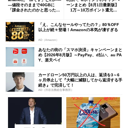
―値段そのままで40GBに
ーンまとめ【8月1日最新版】
「課金されたのかと思った」
1万～10万ポイント還元の
と戸惑いも
施策がめじろ押し
「え、こんなセールやってたの？」80％OFF
以上が続々登場！Amazonの本気が凄すぎる
AD（Amazon）
あなたの街の「スマホ決済」キャンペーンまと
め【2026年8月版】～PayPay、d払い、au PA
Y、楽天ペイ
カードローン50万円以上の人は、返済を3～6
ヶ月停止して『大幅に減額してから返済する手
続き』で完済して！
AD（渋谷法務総合事務所）