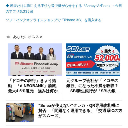
◆ 若者だけに聞こえる不快な音で嫌がらせをする『Annoy-A-Teen』 - 今日
のアプリ第335回
ソフトバンクオンラインショップで「iPhone 3G」を購入する
あなたにオススメ
「ドコモの銀行」きょう始
元グループ会社が「ドコモの
動 「d NEOBANK」消滅、
銀行」になった不満を吸収？
最大4.5％還元 強みは何か解
SBI新生銀行が「SBIの銀
説
行」として最大5.2万円のキャ
ッシュバックキャンペーンを
“Suicaが使えない”クレカ・QR専用改札機に
開催
賛否 「問題なく運用できる」「交通系ICの方
がスムーズ」