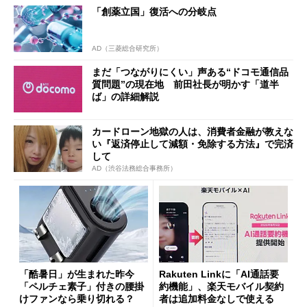
「創薬立国」復活への分岐点
AD（三菱総合研究所）
まだ「つながりにくい」声ある“ドコモ通信品
質問題”の現在地 前田社長が明かす「道半
ば」の詳細解説
カードローン地獄の人は、消費者金融が教えな
い『返済停止して減額・免除する方法』で完済
して
AD（渋谷法務総合事務所）
「酷暑日」が生まれた昨今
Rakuten Linkに「AI通話要
「ペルチェ素子」付きの腰掛
約機能」、楽天モバイル契約
けファンなら乗り切れる？
者は追加料金なしで使える