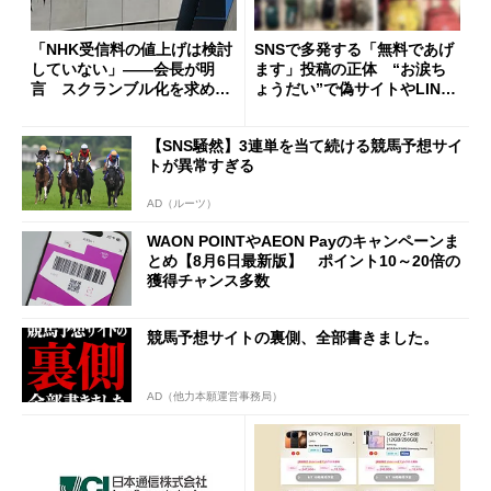
「NHK受信料の値上げは検討
SNSで多発する「無料であげ
していない」――会長が明
ます」投稿の正体 “お涙ち
言 スクランブル化を求める
ょうだい”で偽サイトやLINE
声絶えず
へ誘導するカラクリ
【SNS騒然】3連単を当て続ける競馬予想サイ
トが異常すぎる
AD（ルーツ）
WAON POINTやAEON Payのキャンペーンま
とめ【8月6日最新版】 ポイント10～20倍の
獲得チャンス多数
競馬予想サイトの裏側、全部書きました。
AD（他力本願運営事務局）