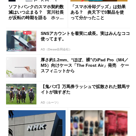
ソフトバンクのスマホ契約数
「スマホ冷却グッズ」は効果
減はいつ止まる？ 宮川社長
ある？ 炎天下で3製品を使
が反転の時期を語る ホッピ
って分かったこと
ング対策は「真剣にやりすぎ
た」
SNSアカウントを着実に成長。実はみんなココ
使ってます。
AD（Dreaw合同会社）
厚さ約1.2mm、“ほぼ、裸”のiPad Pro（M4／
M5）向けケース「The Frost Air」発売 ケー
スフィニットから
【鬼バズ】万馬券ラッシュで拡散された競馬サ
イトが強すぎた
AD（ルーツ）