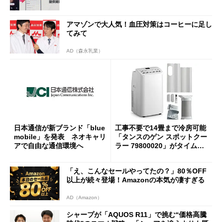
アマゾンで大人気！血圧対策はコーヒーに足し
てみて
AD（森永乳業）
日本通信が新ブランド「blue
工事不要で14畳まで冷房可能
mobile」を発表 ネオキャリ
「タンスのゲン スポットクー
アで自由な通信環境へ
ラー 79800020」がタイムセ
ールで10％オフの5万3999円
に
「え、こんなセールやってたの？」80％OFF
以上が続々登場！Amazonの本気が凄すぎる
AD（Amazon）
シャープが「AQUOS R11」で挑む“価格高騰