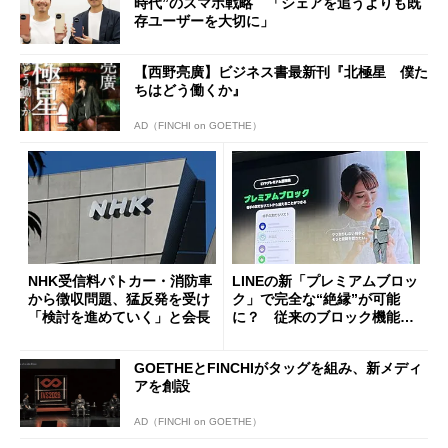
時代”のスマホ戦略 「シェアを追うよりも既
存ユーザーを大切に」
【西野亮廣】ビジネス書最新刊『北極星 僕た
ちはどう働くか』
AD（FINCHI on GOETHE）
NHK受信料パトカー・消防車
LINEの新「プレミアムブロッ
から徴収問題、猛反発を受け
ク」で完全な“絶縁”が可能
「検討を進めていく」と会長
に？ 従来のブロック機能と
の決定的な違い
GOETHEとFINCHIがタッグを組み、新メディ
アを創設
AD（FINCHI on GOETHE）