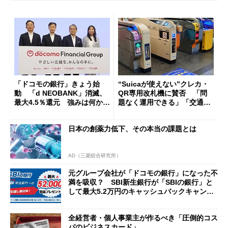
「ドコモの銀行」きょう始
“Suicaが使えない”クレカ・
動 「d NEOBANK」消滅、
QR専用改札機に賛否 「問
最大4.5％還元 強みは何か解
題なく運用できる」「交通系I
説
Cの方がスムーズ」
日本の創薬力低下、その本当の課題とは
AD（三菱総合研究所）
元グループ会社が「ドコモの銀行」になった不
満を吸収？ SBI新生銀行が「SBIの銀行」と
して最大5.2万円のキャッシュバックキャンペ
ーンを開催
全経営者・個人事業主が作るべき「圧倒的コス
パのビジネスカード」