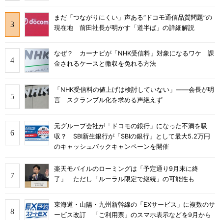
まだ「つながりにくい」声ある“ドコモ通信品質問題”の
現在地 前田社長が明かす「道半ば」の詳細解説
なぜ？ カーナビが「NHK受信料」対象になるワケ 課
金されるケースと徴収を免れる方法
「NHK受信料の値上げは検討していない」――会長が明
言 スクランブル化を求める声絶えず
元グループ会社が「ドコモの銀行」になった不満を吸
収？ SBI新生銀行が「SBIの銀行」として最大5.2万円
のキャッシュバックキャンペーンを開催
楽天モバイルのローミングは「予定通り9月末に終
了」 ただし「ルーラル限定で継続」の可能性も
東海道・山陽・九州新幹線の「EXサービス」に複数のサ
ービス改訂 「ご利用票」のスマホ表示などを9月から