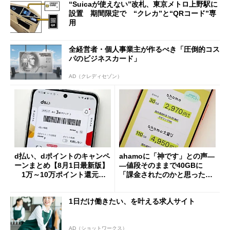
“Suicaが使えない”改札、東京メトロ上野駅に
設置 期間限定で “クレカ”と“QRコード”専
用
全経営者・個人事業主が作るべき「圧倒的コス
パのビジネスカード」
AD（クレディセゾン）
d払い、dポイントのキャンペ
ahamoに「神です」との声―
ーンまとめ【8月1日最新版】
―値段そのままで40GBに
1万～10万ポイント還元の
「課金されたのかと思った」
施策がめじろ押し
と戸惑いも
1日だけ働きたい、を叶える求人サイト
AD（ショットワークス）