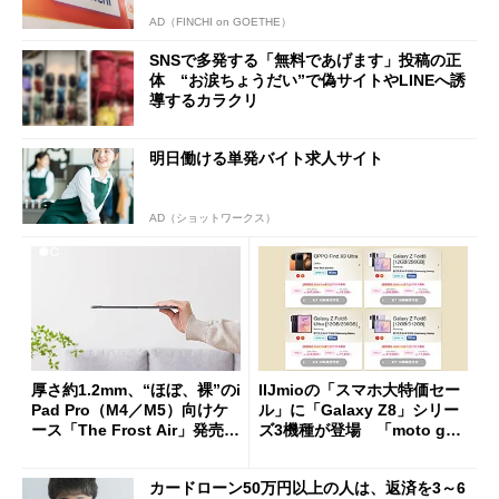
AD（FINCHI on GOETHE）
SNSで多発する「無料であげます」投稿の正
体 “お涙ちょうだい”で偽サイトやLINEへ誘
導するカラクリ
明日働ける単発バイト求人サイト
AD（ショットワークス）
厚さ約1.2mm、“ほぼ、裸”のi
IIJmioの「スマホ大特価セー
Pad Pro（M4／M5）向けケ
ル」に「Galaxy Z8」シリー
ース「The Frost Air」発売
ズ3機種が登場 「moto g37
ケースフィニットから
j」や「OPPO Find X9 Ultr
a」も
カードローン50万円以上の人は、返済を3～6