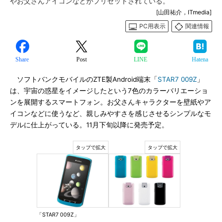
やお父さんアイコンなどがプリセットされている。
[山田祐介，ITmedia]
PC用表示
関連情報
Share
Post
LINE
Hatena
ソフトバンクモバイルのZTE製Android端末「
STAR7 009Z
」
は、宇宙の惑星をイメージしたという7色のカラーバリエーショ
ンを展開するスマートフォン。お父さんキャラクターを壁紙やア
イコンなどに使うなど、親しみやすさを感じさせるシンプルなモ
デルに仕上がっている。11月下旬以降に発売予定。
「STAR7 009Z」