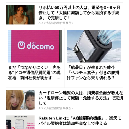
リボ払い50万円以上の人は、返済を3～6ヶ月
停止して『大幅に減額してから返済する手続
き』で完済して！
AD（渋谷法務総合事務所）
まだ「つながりにくい」声あ
「酷暑日」が生まれた昨今
る“ドコモ通信品質問題”の現
「ペルチェ素子」付きの腰掛
在地 前田社長が明かす「道
けファンなら乗り切れる？
半ば」の詳細解説
カードローン地獄の人は、消費者金融が教えな
い『返済停止して減額・免除する方法』で完済
して
AD（渋谷法務総合事務所）
Rakuten Linkに「AI通話要約機能」、楽天モ
バイル契約者は追加料金なしで使える