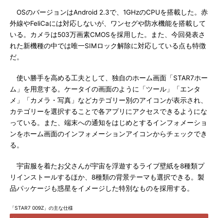
OSのバージョンはAndroid 2.3で、1GHzのCPUを搭載した。赤
外線やFeliCaには対応しないが、ワンセグや防水機能を搭載して
いる。カメラは503万画素CMOSを採用した。また、今回発表さ
れた新機種の中では唯一SIMロック解除に対応している点も特徴
だ。
使い勝手を高める工夫として、独自のホーム画面「STAR7ホー
ム」を用意する。ケータイの画面のように「ツール」「エンタ
メ」「カメラ・写真」などカテゴリー別のアイコンが表示され、
カテゴリーを選択することで各アプリにアクセスできるようにな
っている。また、端末への通知をはじめとするインフォメーショ
ンをホーム画面のインフォメーションアイコンからチェックでき
る。
宇宙服を着たお父さんが宇宙を浮遊するライブ壁紙を8種類プ
リインストールするほか、8種類の背景テーマも選択できる。製
品パッケージも惑星をイメージした特別なものを採用する。
「STAR7 009Z」の主な仕様