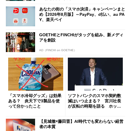
あなたの街の「スマホ決済」キャンペーンまと
め【2026年8月版】～PayPay、d払い、au PA
Y、楽天ペイ
GOETHEとFINCHIがタッグを組み、新メディ
アを創設
AD（FINCHI on GOETHE）
「スマホ冷却グッズ」は効果
ソフトバンクのスマホ契約数
ある？ 炎天下で3製品を使
減はいつ止まる？ 宮川社長
って分かったこと
が反転の時期を語る ホッピ
ング対策は「真剣にやりすぎ
た」
【見城徹×藤田晋】AI時代でも変わらない経営
者の本質