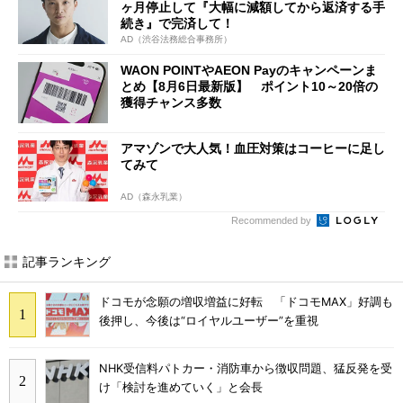
ヶ月停止して『大幅に減額してから返済する手
続き』で完済して！
AD（渋谷法務総合事務所）
WAON POINTやAEON Payのキャンペーンま
とめ【8月6日最新版】 ポイント10～20倍の
獲得チャンス多数
アマゾンで大人気！血圧対策はコーヒーに足し
てみて
AD（森永乳業）
Recommended by
記事ランキング
ドコモが念願の増収増益に好転 「ドコモMAX」好調も
後押し、今後は“ロイヤルユーザー”を重視
NHK受信料パトカー・消防車から徴収問題、猛反発を受
け「検討を進めていく」と会長