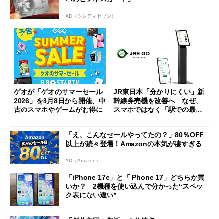
AD（クレディセゾン）
ゲオが「ゲオのサマーセール
JR東日本「分かりにくい」新
2026」を8月8日から開催、中
幹線券売機を改善へ なぜ、
古のスマホやゲームがお得に
スマホではなく「駅での最短
1分購入」を実現？
「え、こんなセールやってたの？」80％OFF
以上が続々登場！Amazonの本気が凄すぎる
AD（Amazon）
「iPhone 17e」と「iPhone 17」どちらが買
いか？ 2機種を使い込んで分かった“スペッ
ク表にない違い”