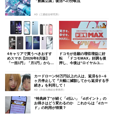
「創薬立国」復活への分岐点
AD（三菱総合研究所）
4キャリアで買うべきおすす
ドコモが念願の増収増益に好
めスマホ【2026年8月版】
転 「ドコモMAX」好調も後
「一括1円」「月1円」からお
押し、今後は“ロイヤルユー
得なiPhone／Pixel／Galaxy
ザー”を重視
まで
カードローン50万円以上の人は、返済を3～6
ヶ月停止して『大幅に減額してから返済する手
続き』を利用して！
AD（渋谷法務総合事務所）
“特典終了”が続く「d払い」「dポイント」の
お得さはどう変わるのか これからは「dカー
ド」の利用が得策？