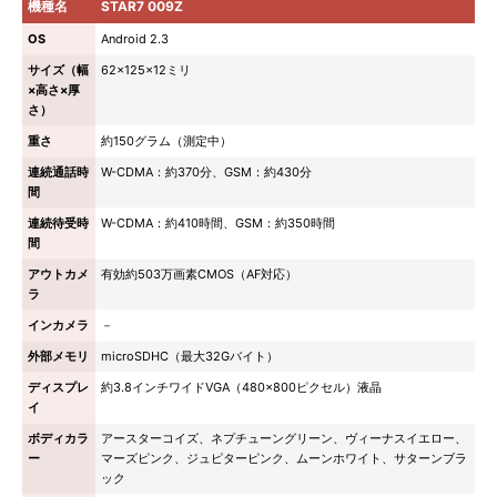
機種名
STAR7 009Z
OS
Android 2.3
サイズ（幅
62×125×12ミリ
×高さ×厚
さ）
重さ
約150グラム（測定中）
連続通話時
W-CDMA：約370分、GSM：約430分
間
連続待受時
W-CDMA：約410時間、GSM：約350時間
間
アウトカメ
有効約503万画素CMOS（AF対応）
ラ
インカメラ
－
外部メモリ
microSDHC（最大32Gバイト）
ディスプレ
約3.8インチワイドVGA（480×800ピクセル）液晶
イ
ボディカラ
アースターコイズ、ネプチューングリーン、ヴィーナスイエロー、
ー
マーズピンク、ジュピターピンク、ムーンホワイト、サターンブラ
ック