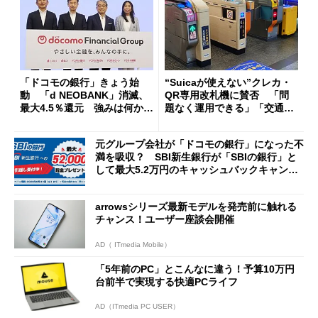
「ドコモの銀行」きょう始
“Suicaが使えない”クレカ・
動 「d NEOBANK」消滅、
QR専用改札機に賛否 「問
最大4.5％還元 強みは何か解
題なく運用できる」「交通系I
説
Cの方がスムーズ」
元グループ会社が「ドコモの銀行」になった不
満を吸収？ SBI新生銀行が「SBIの銀行」と
して最大5.2万円のキャッシュバックキャンペ
ーンを開催
arrowsシリーズ最新モデルを発売前に触れる
チャンス！ユーザー座談会開催
AD（ ITmedia Mobile）
「5年前のPC」とこんなに違う！予算10万円
台前半で実現する快適PCライフ
AD（ITmedia PC USER）