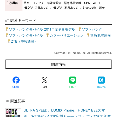
主な機能
防水、ワンセグ、赤外線通信、緊急地震速報、GPS、Wi-Fi、
HSDPA（14Mbps）、HSUPA（5.7Mbps）、Bluetooth ほか
関連キーワード
ソフトバンクモバイル 2011年度冬春モデル
|
ソフトバンク
|
ソフトバンクモバイル
|
カラーバリエーション
|
緊急地震速報
|
ZTE（中興通訊）
Copyright © ITmedia, Inc. All Rights Reserved.
関連情報
Share
Post
LINE
Hatena
関連記事
ULTRA SPEED、LUMIX Phone、HONEY BEEスマ
ホ、SoftBank 4G対応機も――ソフトバンク2011年度