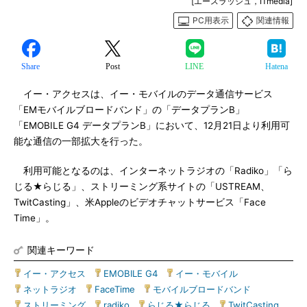
[エースラッシュ，ITmedia]
PC用表示
関連情報
Share
Post
LINE
Hatena
イー・アクセスは、イー・モバイルのデータ通信サービス
「EMモバイルブロードバンド」の「データプランB」
「EMOBILE G4 データプランB」において、12月21日より利用可
能な通信の一部拡大を行った。
利用可能となるのは、インターネットラジオの「Radiko」「ら
じる★らじる」、ストリーミング系サイトの「USTREAM、
TwitCasting」、米Appleのビデオチャットサービス「Face
Time」。
関連キーワード
イー・アクセス
|
EMOBILE G4
|
イー・モバイル
|
ネットラジオ
|
FaceTime
|
モバイルブロードバンド
|
ストリーミング
|
radiko
|
らじる★らじる
|
TwitCasting
|