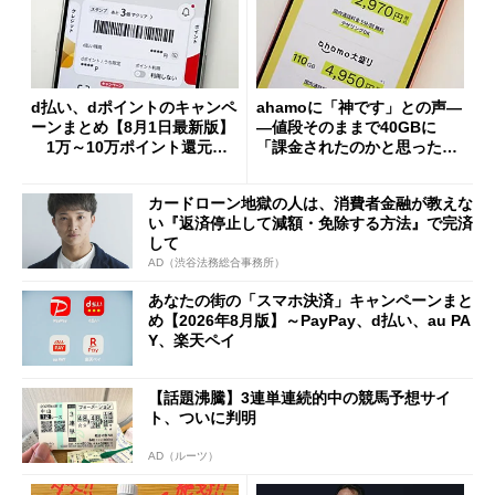
d払い、dポイントのキャンペ
ahamoに「神です」との声―
ーンまとめ【8月1日最新版】
―値段そのままで40GBに
1万～10万ポイント還元の
「課金されたのかと思った」
施策がめじろ押し
と戸惑いも
カードローン地獄の人は、消費者金融が教えな
い『返済停止して減額・免除する方法』で完済
して
AD（渋谷法務総合事務所）
あなたの街の「スマホ決済」キャンペーンまと
め【2026年8月版】～PayPay、d払い、au PA
Y、楽天ペイ
【話題沸騰】3連単連続的中の競馬予想サイ
ト、ついに判明
AD（ルーツ）