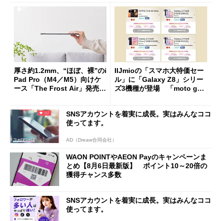
厚さ約1.2mm、“ほぼ、裸”のi
IIJmioの「スマホ大特価セー
Pad Pro（M4／M5）向けケ
ル」に「Galaxy Z8」シリー
ース「The Frost Air」発売
ズ3機種が登場 「moto g37
ケースフィニットから
j」や「OPPO Find X9 Ultr
a」も
SNSアカウントを着実に成長。実はみんなココ
使ってます。
AD（Dreaw合同会社）
WAON POINTやAEON Payのキャンペーンま
とめ【8月6日最新版】 ポイント10～20倍の
獲得チャンス多数
SNSアカウントを着実に成長。実はみんなココ
使ってます。