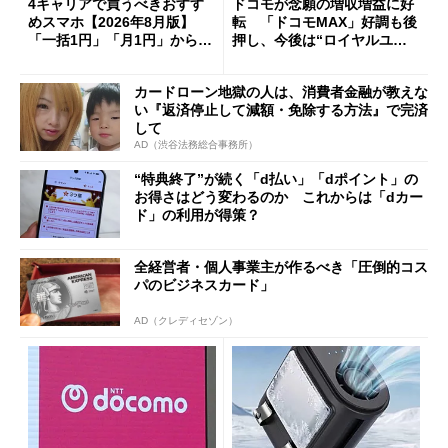
4キャリアで買うべきおすす
ドコモが念願の増収増益に好
めスマホ【2026年8月版】
転 「ドコモMAX」好調も後
「一括1円」「月1円」からお
押し、今後は“ロイヤルユー
得なiPhone／Pixel／Galaxy
ザー”を重視
まで
カードローン地獄の人は、消費者金融が教えな
い『返済停止して減額・免除する方法』で完済
して
AD（渋谷法務総合事務所）
“特典終了”が続く「d払い」「dポイント」の
お得さはどう変わるのか これからは「dカー
ド」の利用が得策？
全経営者・個人事業主が作るべき「圧倒的コス
パのビジネスカード」
AD（クレディセゾン）