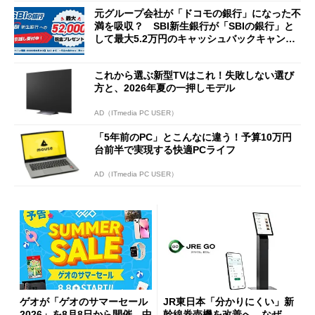
元グループ会社が「ドコモの銀行」になった不
満を吸収？ SBI新生銀行が「SBIの銀行」と
して最大5.2万円のキャッシュバックキャンペ
ーンを開催
これから選ぶ新型TVはこれ！失敗しない選び
方と、2026年夏の一押しモデル
AD（ITmedia PC USER）
「5年前のPC」とこんなに違う！予算10万円
台前半で実現する快適PCライフ
AD（ITmedia PC USER）
ゲオが「ゲオのサマーセール
JR東日本「分かりにくい」新
2026」を8月8日から開催、中
幹線券売機を改善へ なぜ、