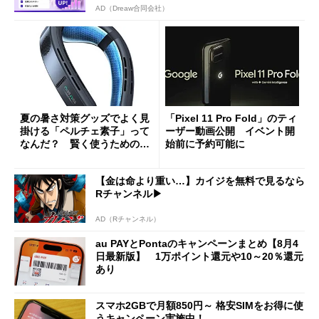
AD（Dreaw合同会社）
夏の暑さ対策グッズでよく見
「Pixel 11 Pro Fold」のティ
掛ける「ペルチェ素子」って
ーザー動画公開 イベント開
なんだ？ 賢く使うための注
始前に予約可能に
意点も
【金は命より重い…】カイジを無料で見るなら
Rチャンネル▶︎
AD（Rチャンネル）
au PAYとPontaのキャンペーンまとめ【8月4
日最新版】 1万ポイント還元や10～20％還元
あり
スマホ2GBで月額850円～ 格安SIMをお得に使
うキャンペーン実施中！