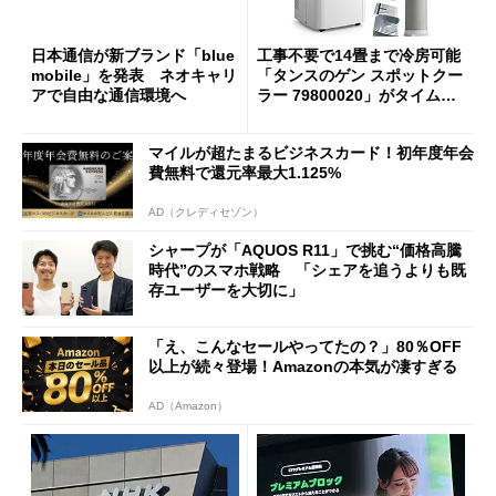
日本通信が新ブランド「blue
工事不要で14畳まで冷房可能
mobile」を発表 ネオキャリ
「タンスのゲン スポットクー
アで自由な通信環境へ
ラー 79800020」がタイムセ
ールで10％オフの5万3999円
に
マイルが超たまるビジネスカード！初年度年会
費無料で還元率最大1.125%
AD（クレディセゾン）
シャープが「AQUOS R11」で挑む“価格高騰
時代”のスマホ戦略 「シェアを追うよりも既
存ユーザーを大切に」
「え、こんなセールやってたの？」80％OFF
以上が続々登場！Amazonの本気が凄すぎる
AD（Amazon）