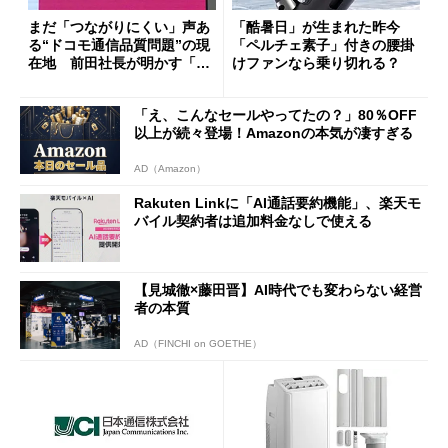
まだ「つながりにくい」声あ
「酷暑日」が生まれた昨今
る“ドコモ通信品質問題”の現
「ペルチェ素子」付きの腰掛
在地 前田社長が明かす「道
けファンなら乗り切れる？
半ば」の詳細解説
「え、こんなセールやってたの？」80％OFF
以上が続々登場！Amazonの本気が凄すぎる
AD（Amazon）
Rakuten Linkに「AI通話要約機能」、楽天モ
バイル契約者は追加料金なしで使える
【見城徹×藤田晋】AI時代でも変わらない経営
者の本質
AD（FINCHI on GOETHE）