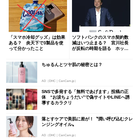
「スマホ冷却グッズ」は効果
ソフトバンクのスマホ契約数
ある？ 炎天下で3製品を使
減はいつ止まる？ 宮川社長
って分かったこと
が反転の時期を語る ホッピ
ング対策は「真剣にやりすぎ
た」
ちゅるんとツヤ肌の秘密とは？
AD（DHC｜CanCam.jp）
SNSで多発する「無料であげます」投稿の正
体 “お涙ちょうだい”で偽サイトやLINEへ誘
導するカラクリ
落とすケアで美肌に差が！〝潤い呼び込むクレ
ンジングオイル〟
AD（DHC｜CanCam.jp）