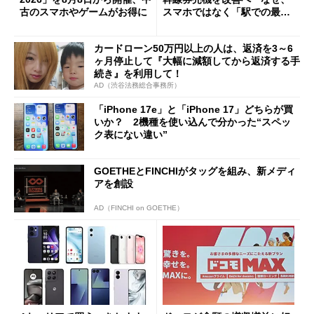
古のスマホやゲームがお得に
スマホではなく「駅での最短
1分購入」を実現？
カードローン50万円以上の人は、返済を3～6
ヶ月停止して『大幅に減額してから返済する手
続き』を利用して！
AD（渋谷法務総合事務所）
「iPhone 17e」と「iPhone 17」どちらが買
いか？ 2機種を使い込んで分かった“スペッ
ク表にない違い”
GOETHEとFINCHIがタッグを組み、新メディ
アを創設
AD（FINCHI on GOETHE）