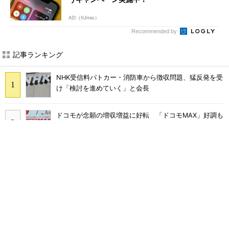
AD（IIJmio）
Recommended by
記事ランキング
NHK受信料パトカー・消防車から徴収問題、猛反発を受
け「検討を進めていく」と会長
ドコモが念願の増収増益に好転 「ドコモMAX」好調も
後押し、今後は“ロイヤルユーザー”を重視
まだ「つながりにくい」声ある“ドコモ通信品質問題”の
現在地 前田社長が明かす「道半ば」の詳細解説
なぜ？ カーナビが「NHK受信料」対象になるワケ 課
金されるケースと徴収を免れる方法
楽天モバイルのローミングは「予定通り9月末に終