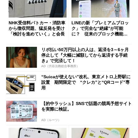
NHK受信料パトカー・消防車
LINEの新「プレミアムブロッ
から徴収問題、猛反発を受け
ク」で完全な“絶縁”が可能
「検討を進めていく」と会長
に？ 従来のブロック機能と
の決定的な違い
リボ払い50万円以上の人は、返済を3～6ヶ月
停止して『大幅に減額してから返済する手続
き』で完済して！
AD（渋谷法務総合事務所）
“Suicaが使えない”改札、東京メトロ上野駅に
設置 期間限定で “クレカ”と“QRコード”専
用
【的中ラッシュ】SNSで話題の競馬予想サイト
を実際に検証。
AD（ルーツ）