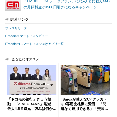
「EMOBILE G4 データプラン」にねんLとにねんMAX
の月額料金が1500円引きになるキャンペーン
関連リンク
プレスリリース
ITmediaスマートフォンビュー
ITmediaのスマートフォン向けアプリ一覧
あなたにオススメ
「ドコモの銀行」きょう始
“Suicaが使えない”クレカ・
動 「d NEOBANK」消滅、
QR専用改札機に賛否 「問
最大4.5％還元 強みは何か解
題なく運用できる」「交通系I
説
Cの方がスムーズ」