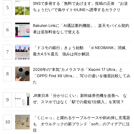
SNSで多発する「無料であげます」投稿の正体 “お涙
ちょうだい”で偽サイトやLINEへ誘導するカラクリ
Rakuten Linkに「AI通話要約機能」、楽天モバイル契約
者は追加料金なしで使える
「ドコモの銀行」きょう始動 「d NEOBANK」消滅、
最大4.5％還元 強みは何か解説
2026年の“本気”カメラスマホ「Xiaomi 17 Ultra」と
「OPPO Find X9 Ultra」、写りの違いを徹底比較してみ
た
JR東日本「分かりにくい」新幹線券売機を改善へ な
ぜ、スマホではなく「駅での最短1分購入」を実現？
「くにゃっ」と握れるケーブルケースや斜め挿し充電器
も オウルテックの新ブランド「soft」のアイデアに注
目