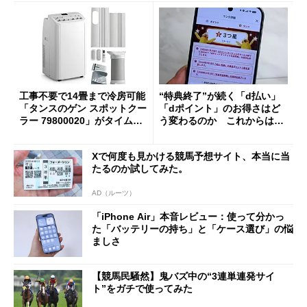
工事不要で14畳まで冷房可能
“特典終了”が続く「d払い」
「タンスのゲン スポットクー
「dポイント」のお得さはど
ラー 79800020」がタイムセ
う変わるのか これからは
ールで10％オフの5万3999円
「dカード」の利用が得策？
に
Xで何度も見かける競馬予想サイト、本当に当
たるのか試してみた。
AD（ルーツ）
「iPhone Air」本音レビュー：使って分かっ
た「バッテリーの持ち」と「ケース選び」の悩
ましさ
【競馬民騒然】鬼バズ中の“3連単連発サイ
ト”をガチで使ってみた