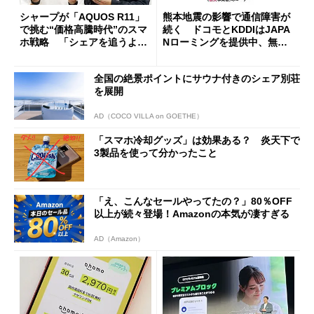
シャープが「AQUOS R11」
熊本地震の影響で通信障害が
で挑む“価格高騰時代”のスマ
続く ドコモとKDDIはJAPA
ホ戦略 「シェアを追うより
Nローミングを提供中、無料
も既存ユーザーを大切に」
Wi-Fi「00000JAPAN」も開
放
全国の絶景ポイントにサウナ付きのシェア別荘
を展開
AD（COCO VILLA on GOETHE）
「スマホ冷却グッズ」は効果ある？ 炎天下で
3製品を使って分かったこと
「え、こんなセールやってたの？」80％OFF
以上が続々登場！Amazonの本気が凄すぎる
AD（Amazon）