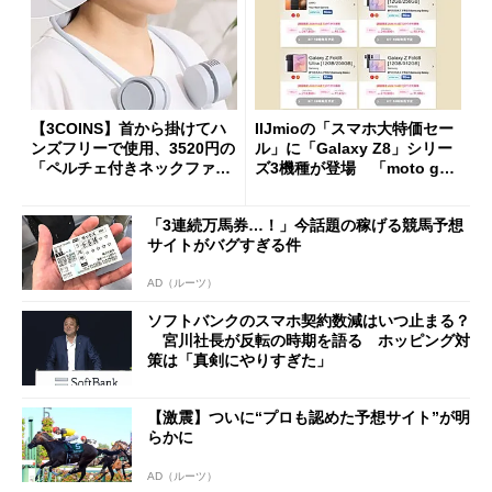
【3COINS】首から掛けてハ
IIJmioの「スマホ大特価セー
ンズフリーで使用、3520円の
ル」に「Galaxy Z8」シリー
「ペルチェ付きネックファ
ズ3機種が登場 「moto g37
ン」
j」や「OPPO Find X9 Ultr
a」も
「3連続万馬券…！」今話題の稼げる競馬予想
サイトがバグすぎる件
AD（ルーツ）
ソフトバンクのスマホ契約数減はいつ止まる？
宮川社長が反転の時期を語る ホッピング対
策は「真剣にやりすぎた」
【激震】ついに“プロも認めた予想サイト”が明
らかに
AD（ルーツ）