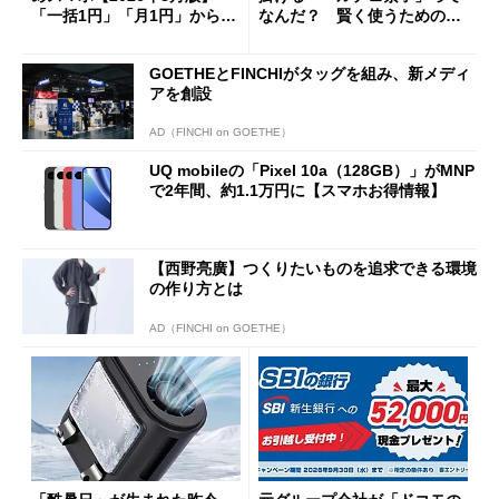
「一括1円」「月1円」からお
なんだ？ 賢く使うための注
得なiPhone／Pixel／Galaxy
意点も
まで
GOETHEとFINCHIがタッグを組み、新メディ
アを創設
AD（FINCHI on GOETHE）
UQ mobileの「Pixel 10a（128GB）」がMNP
で2年間、約1.1万円に【スマホお得情報】
【西野亮廣】つくりたいものを追求できる環境
の作り方とは
AD（FINCHI on GOETHE）