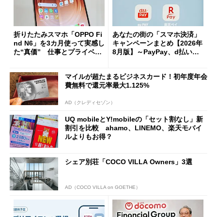
折りたたみスマホ「OPPO Fi
あなたの街の「スマホ決済」
nd N6」を3カ月使って実感し
キャンペーンまとめ【2026年
た“真価” 仕事とプライベー
8月版】～PayPay、d払い、a
トで大活躍
u PAY、楽天ペイ
マイルが超たまるビジネスカード！初年度年会
費無料で還元率最大1.125%
AD（クレディセゾン）
UQ mobileとY!mobileの「セット割なし」新
割引を比較 ahamo、LINEMO、楽天モバイ
ルよりもお得？
シェア別荘「COCO VILLA Owners」3選
AD（COCO VILLA on GOETHE）