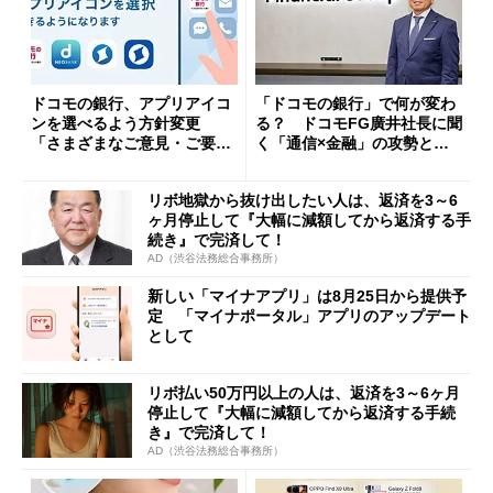
ドコモの銀行、アプリアイコ
「ドコモの銀行」で何が変わ
ンを選べるよう方針変更
る？ ドコモFG廣井社長に聞
「さまざまなご意見・ご要望
く「通信×金融」の攻勢とグ
を踏まえ」
ループ戦略
リボ地獄から抜け出したい人は、返済を3～6
ヶ月停止して『大幅に減額してから返済する手
続き』で完済して！
AD（渋谷法務総合事務所）
新しい「マイナアプリ」は8月25日から提供予
定 「マイナポータル」アプリのアップデート
として
リボ払い50万円以上の人は、返済を3～6ヶ月
停止して『大幅に減額してから返済する手続
き』で完済して！
AD（渋谷法務総合事務所）