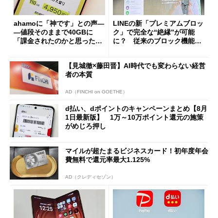
ahamoに「神です」との声―
LINEの新「プレミアムブロッ
―値段そのままで40GBに
ク」で完全な“絶縁”が可能
「課金されたのかと思った」
に？ 従来のブロック機能と
と戸惑いも
の決定的な違い
【見城徹×藤田晋】AI時代でも変わらない経営
者の本質
AD（FINCHI on GOETHE）
d払い、dポイントのキャンペーンまとめ【8月
1日最新版】 1万～10万ポイント還元の施策
がめじろ押し
マイルが超たまるビジネスカード！初年度年会
費無料で還元率最大1.125%
AD（クレディセゾン）