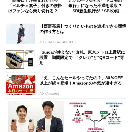
「酷暑日」が生まれた昨今
元グループ会社が「ドコモの
「ペルチェ素子」付きの腰掛
銀行」になった不満を吸収？
けファンなら乗り切れる？
SBI新生銀行が「SBIの銀
行」として最大5.2万円のキャ
ッシュバックキャンペーンを
【西野亮廣】つくりたいものを追求できる環境
開催
の作り方とは
AD（FINCHI on GOETHE）
“Suicaが使えない”改札、東京メトロ上野駅に
設置 期間限定で “クレカ”と“QRコード”専
用
「え、こんなセールやってたの？」80％OFF
以上が続々登場！Amazonの本気が凄すぎる
AD（Amazon）