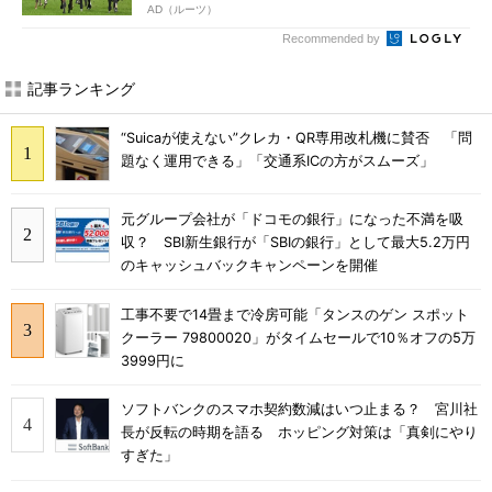
AD（ルーツ）
Recommended by
記事ランキング
“Suicaが使えない”クレカ・QR専用改札機に賛否 「問
題なく運用できる」「交通系ICの方がスムーズ」
元グループ会社が「ドコモの銀行」になった不満を吸
収？ SBI新生銀行が「SBIの銀行」として最大5.2万円
のキャッシュバックキャンペーンを開催
工事不要で14畳まで冷房可能「タンスのゲン スポット
クーラー 79800020」がタイムセールで10％オフの5万
3999円に
ソフトバンクのスマホ契約数減はいつ止まる？ 宮川社
長が反転の時期を語る ホッピング対策は「真剣にやり
すぎた」