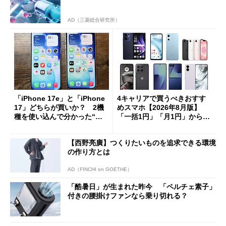
AD（三菱総合研究所）
「iPhone 17e」と「iPhone
4キャリアで買うべきおすす
17」どちらが買いか？ 2機
めスマホ【2026年8月版】
種を使い込んで分かった“ス
「一括1円」「月1円」からお
ペック表にない違い”
得なiPhone／Pixel／Galaxy
まで
【西野亮廣】つくりたいものを追求できる環境
の作り方とは
AD（FINCHI on GOETHE）
「酷暑日」が生まれた昨今 「ペルチェ素子」
付きの腰掛けファンなら乗り切れる？