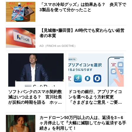
「スマホ冷却グッズ」は効果ある？ 炎天下で
3製品を使って分かったこと
【見城徹×藤田晋】AI時代でも変わらない経営
者の本質
AD（FINCHI on GOETHE）
ソフトバンクのスマホ契約数
ドコモの銀行、アプリアイコ
減はいつ止まる？ 宮川社長
ンを選べるよう方針変更
が反転の時期を語る ホッピ
「さまざまなご意見・ご要望
ング対策は「真剣にやりすぎ
を踏まえ」
た」
カードローン50万円以上の人は、返済を3～6
ヶ月停止して『大幅に減額してから返済する手
続き』を利用して！