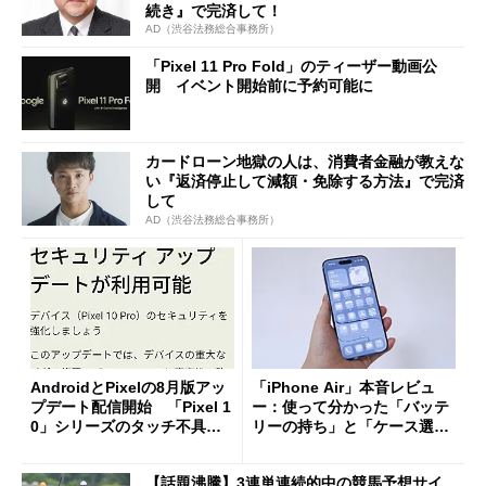
続き』で完済して！
AD（渋谷法務総合事務所）
「Pixel 11 Pro Fold」のティーザー動画公
開 イベント開始前に予約可能に
カードローン地獄の人は、消費者金融が教えな
い『返済停止して減額・免除する方法』で完済
して
AD（渋谷法務総合事務所）
AndroidとPixelの8月版アッ
「iPhone Air」本音レビュ
プデート配信開始 「Pixel 1
ー：使って分かった「バッテ
0」シリーズのタッチ不具合
リーの持ち」と「ケース選
修正やGPU性能改善なども
び」の悩ましさ
【話題沸騰】3連単連続的中の競馬予想サイ