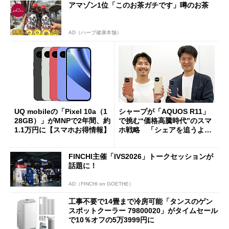
アマゾン1位「このお茶ガチです」噂のお茶
AD（ハーブ健康本舗）
UQ mobileの「Pixel 10a（1
シャープが「AQUOS R11」
28GB）」がMNPで2年間、約
で挑む“価格高騰時代”のスマ
1.1万円に【スマホお得情報】
ホ戦略 「シェアを追うより
も既存ユーザーを大切に」
FINCHI主催「IVS2026」トークセッションが
話題に！
AD（FINCHI on GOETHE）
工事不要で14畳まで冷房可能「タンスのゲン
スポットクーラー 79800020」がタイムセール
で10％オフの5万3999円に