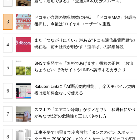
題なく運用できる」「交通系ICの方がスムーズ」
ドコモが念願の増収増益に好転 「ドコモMAX」好調も
後押し、今後は“ロイヤルユーザー”を重視
まだ「つながりにくい」声ある“ドコモ通信品質問題”の
現在地 前田社長が明かす「道半ば」の詳細解説
SNSで多発する「無料であげます」投稿の正体 “お涙
ちょうだい”で偽サイトやLINEへ誘導するカラクリ
Rakuten Linkに「AI通話要約機能」、楽天モバイル契約
者は追加料金なしで使える
スマホの「エアコン冷却」がダメなワケ 猛暑日にやり
がちな“水没”の危険性と正しい冷やし方
工事不要で14畳まで冷房可能「タンスのゲン スポット
クーラー 79800020」がタイムセールで10％オフの5万