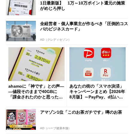
1日最新版】 1万～10万ポイント還元の施策
がめじろ押し
全経営者・個人事業主が作るべき「圧倒的コス
パのビジネスカード」
AD（クレディセゾン）
ahamoに「神です」との声―
あなたの街の「スマホ決済」
―値段そのままで40GBに
キャンペーンまとめ【2026年
「課金されたのかと思った」
8月版】～PayPay、d払い、a
と戸惑いも
u PAY、楽天ペイ
アマゾン1位「このお茶ガチです」噂のお茶
AD（ハーブ健康本舗）