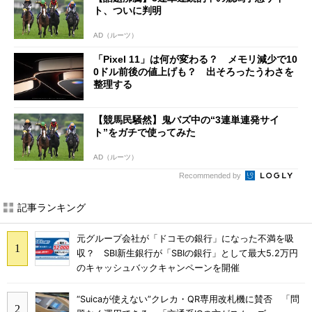
ト、ついに判明
AD（ルーツ）
「Pixel 11」は何が変わる？ メモリ減少で10
0ドル前後の値上げも？ 出そろったうわさを
整理する
【競馬民騒然】鬼バズ中の“3連単連発サイ
ト”をガチで使ってみた
AD（ルーツ）
Recommended by
記事ランキング
元グループ会社が「ドコモの銀行」になった不満を吸
収？ SBI新生銀行が「SBIの銀行」として最大5.2万円
のキャッシュバックキャンペーンを開催
“Suicaが使えない”クレカ・QR専用改札機に賛否 「問