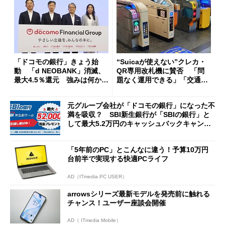
「ドコモの銀行」きょう始
“Suicaが使えない”クレカ・
動 「d NEOBANK」消滅、
QR専用改札機に賛否 「問
最大4.5％還元 強みは何か解
題なく運用できる」「交通系I
説
Cの方がスムーズ」
元グループ会社が「ドコモの銀行」になった不
満を吸収？ SBI新生銀行が「SBIの銀行」と
して最大5.2万円のキャッシュバックキャンペ
ーンを開催
「5年前のPC」とこんなに違う！予算10万円
台前半で実現する快適PCライフ
AD（ITmedia PC USER）
arrowsシリーズ最新モデルを発売前に触れる
チャンス！ユーザー座談会開催
AD（ ITmedia Mobile）