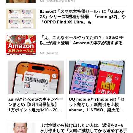
AD（渋谷法務総合事務所）
IIJmioの「スマホ大特価セール」に「Galaxy
Z8」シリーズ3機種が登場 「moto g37j」や
「OPPO Find X9 Ultra」も
「え、こんなセールやってたの？」80％OFF
以上が続々登場！Amazonの本気が凄すぎる
AD（Amazon）
au PAYとPontaのキャンペー
UQ mobileとY!mobileの「セ
ンまとめ【8月4日最新版】
ット割なし」新割引を比較
1万ポイント還元や10～20％
ahamo、LINEMO、楽天モバ
還元あり
イルよりもお得？
リボ地獄から抜け出したい人は、返済を3～6
ヶ月停止して『大幅に減額してから返済する手