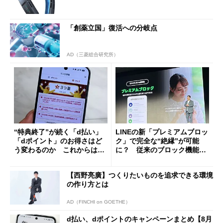
「創薬立国」復活への分岐点
AD（三菱総合研究所）
“特典終了”が続く「d払い」
LINEの新「プレミアムブロッ
「dポイント」のお得さはど
ク」で完全な“絶縁”が可能
う変わるのか これからは
に？ 従来のブロック機能と
「dカード」の利用が得策？
の決定的な違い
【西野亮廣】つくりたいものを追求できる環境
の作り方とは
AD（FINCHI on GOETHE）
d払い、dポイントのキャンペーンまとめ【8月