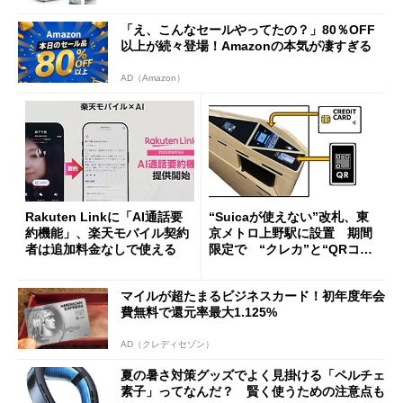
「え、こんなセールやってたの？」80％OFF
以上が続々登場！Amazonの本気が凄すぎる
AD（Amazon）
Rakuten Linkに「AI通話要
“Suicaが使えない”改札、東
約機能」、楽天モバイル契約
京メトロ上野駅に設置 期間
者は追加料金なしで使える
限定で “クレカ”と“QRコー
ド”専用
マイルが超たまるビジネスカード！初年度年会
費無料で還元率最大1.125%
AD（クレディセゾン）
夏の暑さ対策グッズでよく見掛ける「ペルチェ
素子」ってなんだ？ 賢く使うための注意点も