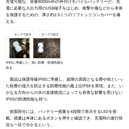
充電可能な、容量6000mAhの外付けモバイルバッテリーだ。充
電に必要な入出力用のUSB端子をはじめ、衝撃や傷などから本体
を保護するための、厚さ約2.5ミリのソフトシリコンカバーを備
える。
IP65に準拠した、高い防塵・防滴性能を
誇る
製品は保護等級IP65に準拠し、故障の原因となる塵や埃といっ
た粉塵の侵入を防止する防塵性能の最上位IP6Xを実現。また、い
かなる方向からの水の直接噴流によっても有害な影響を受けない
IPX5の防滴性能も持つ。
前面部分には、バッテリー残量を4段階で表示するLEDを搭
載。残量は本体にあるボタンを押すと確認でき、充電時の進行状
況も一目で分かるという。