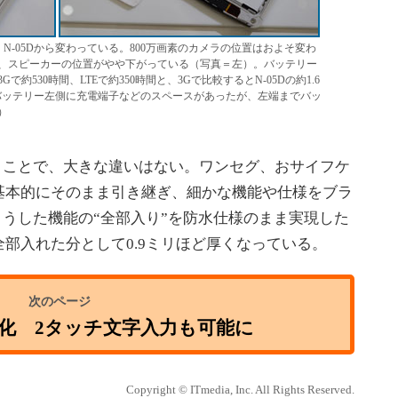
S N-05Dから変わっている。800万画素のカメラの位置はおよそ変わ
、スピーカーの位置がやや下がっている（写真＝左）。バッテリー
で約530時間、LTEで約350時間と、3Gで比較するとN-05Dの約1.6
5Dではバッテリー左側に充電端子などのスペースがあったが、左端までバッ
）
うことで、大きな違いはない。ワンセグ、おサイフケ
基本的にそのまま引き継ぎ、細かな機能や仕様をブラ
、こうした機能の“全部入り”を防水仕様のまま実現した
部入れた分として0.9ミリほど厚くなっている。
化 2タッチ文字入力も可能に
Copyright © ITmedia, Inc. All Rights Reserved.