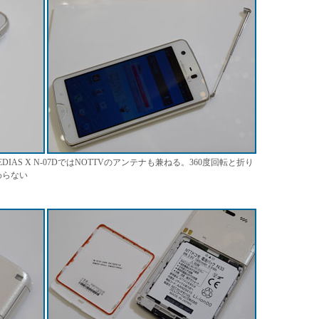
AS X N-07DではNOTTVのアンテナも兼ねる。360度回転と折り
わらない