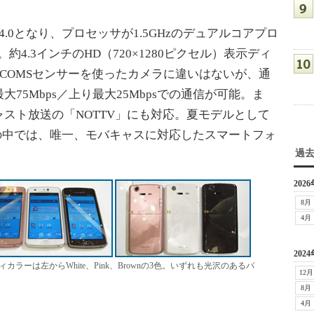
id4.0となり、プロセッサが1.5GHzのデュアルコアプロ
約4.3インチのHD（720×1280ピクセル）表示ディ
型COMSセンサーを使ったカメラに違いはないが、通
75Mbps／上り最大25Mbpsでの通信が可能。ま
スト放送の「NOTTV」にも対応。夏モデルとして
ズの中では、唯一、モバキャスに対応したスマートフォ
過
2026
8月
4月
2024
ボディカラーは左からWhite、Pink、Brownの3色。いずれも光沢のあるパ
12月
8月
4月