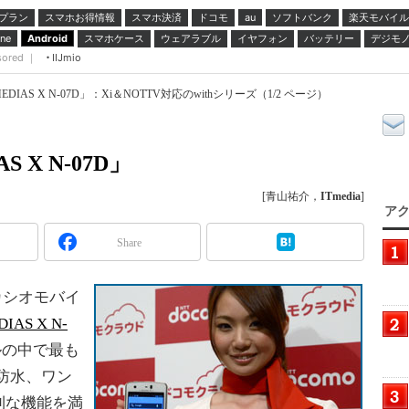
プラン
スマホお得情報
スマホ決済
ドコモ
ソフトバンク
楽天モバイル
au
スマホケース
ウェアラブル
イヤフォン
バッテリー
デジモ
ne
Android
sored ｜
IIJmio
IAS X N-07D」：Xi＆NOTTV対応のwithシリーズ（1/2 ページ）
 X N-07D」
[青山祐介，
ITmedia
]
アク
Share
カシオモバイ
IAS X N-
ルの中で最も
、防水、ワン
利な機能を満