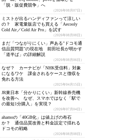
「脱・販促費競争」へ
（2026年08月07日）
ミストが出るハンディファンって涼しい
の？ 家電量販店でも買える「Aecooly
Cold Air／Cold Air Pro」を試す
（2026年08月08日）
まだ「つながりにくい」声ある“ドコモ通
信品質問題”の現在地 前田社長が明かす
「道半ば」の詳細解説
（2026年08月06日）
なぜ？ カーナビが「NHK受信料」対象
になるワケ 課金されるケースと徴収を
免れる方法
（2025年04月15日）
JR東日本「分かりにくい」新幹線券売機
を改善へ なぜ、スマホではなく「駅で
の最短1分購入」を実現？
（2026年07月04日）
ahamoの「40GB化」は値上げの布石
か？ 通信品質改善と料金設定で揺れる
ドコモの戦略
（2026年08月08日）