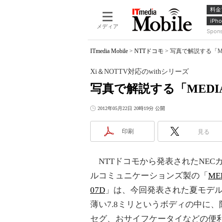
料金
iPho
メディア
Spon
ITmedia Mobile
>
NTTドコモ
>
写真で解説する「MED
Xi＆NOTTV対応のwithシリーズ
写真で解説する「MEDIAS
2012年05月22日 20時19分 公開
印刷
見る
NTTドコモから発表されたNEC
ルコミュニケーションズ製の「
MED
07D
」は、今回発表された夏モデ
薄い7.8ミリというボディの中に
セグ、おサイフケータイなどの便