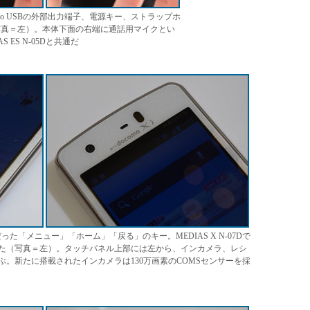
ro USBの外部出力端子、電源キー、ストラップホ
写真＝左）。本体下面の右端に通話用マイクとい
 ES N-05Dと共通だ
式だった「メニュー」「ホーム」「戻る」のキー。MEDIAS X N-07Dで
た（写真＝左）。タッチパネル上部には左から、インカメラ、レシ
。新たに搭載されたインカメラは130万画素のCOMSセンサーを採