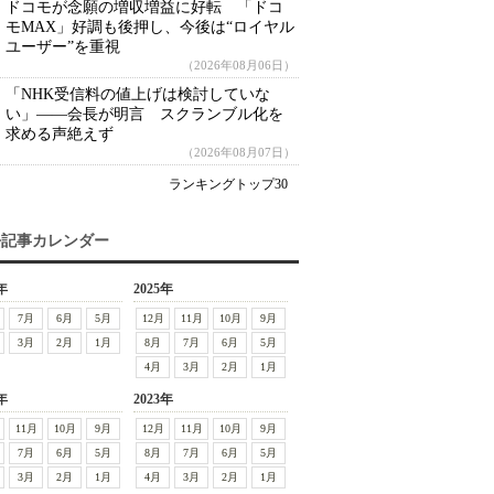
ドコモが念願の増収増益に好転 「ドコ
モMAX」好調も後押し、今後は“ロイヤル
ユーザー”を重視
（2026年08月06日）
「NHK受信料の値上げは検討していな
い」――会長が明言 スクランブル化を
求める声絶えず
（2026年08月07日）
ランキングトップ30
去記事カレンダー
年
2025年
7月
6月
5月
12月
11月
10月
9月
3月
2月
1月
8月
7月
6月
5月
4月
3月
2月
1月
年
2023年
11月
10月
9月
12月
11月
10月
9月
7月
6月
5月
8月
7月
6月
5月
3月
2月
1月
4月
3月
2月
1月