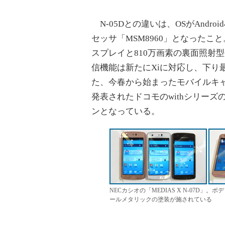
N-05Dとの違いは、OSがAndro
セッサ「MSM8960」となったこと。
スプレイと810万画素の裏面照射
信機能は新たにXiに対応し、下り最大
た、今春から始まったモバイルキャ
発表されたドコモのwithシリー
ンとなっている。
NECカシオの「MEDIAS X N-07D」。
ールメタリックの塗装が施されている