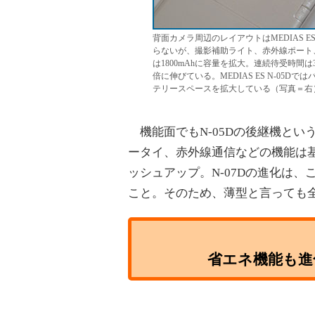
背面カメラ周辺のレイアウトはMEDIAS E
らないが、撮影補助ライト、赤外線ポート
は1800mAhに容量を拡大。連続待受時間は3G
倍に伸びている。MEDIAS ES N-0
テリースペースを拡大している（写真＝右
機能面でもN-05Dの後継機とい
ータイ、赤外線通信などの機能は
ッシュアップ。N-07Dの進化は
こと。そのため、薄型と言っても全
省エネ機能も進