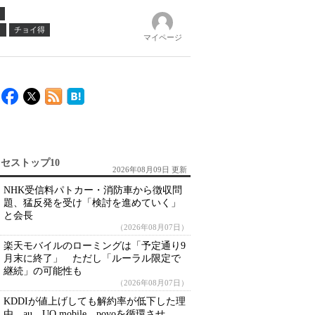
ノ
チョイ得
マイページ
セストップ10
2026年08月09日 更新
NHK受信料パトカー・消防車から徴収問
題、猛反発を受け「検討を進めていく」
と会長
（2026年08月07日）
楽天モバイルのローミングは「予定通り9
月末に終了」 ただし「ルーラル限定で
継続」の可能性も
（2026年08月07日）
KDDIが値上げしても解約率が低下した理
由 au、UQ mobile、povoを循環させ