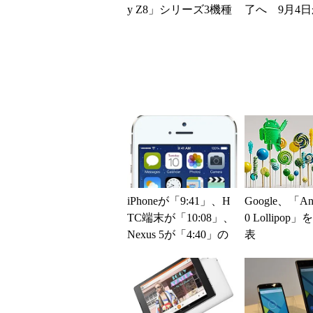
y Z8」シリーズ3機種
了へ 9月4
が登場 「moto g37...
クセス削除開
miniに一本化
iPhoneが「9:41」、H
Google、「And
TC端末が「10:08」、
0 Lollipop
Nexus 5が「4:40」の
表
理由は？