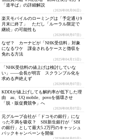
「道半ば」の詳細解説
（2026年08月06日）
楽天モバイルのローミングは「予定通り9
月末に終了」 ただし「ルーラル限定で
継続」の可能性も
（2026年08月07日）
なぜ？ カーナビが「NHK受信料」対象
になるワケ 課金されるケースと徴収を
免れる方法
（2025年04月15日）
「NHK受信料の値上げは検討していな
い」――会長が明言 スクランブル化を
求める声絶えず
（2026年08月07日）
KDDIが値上げしても解約率が低下した理
由 au、UQ mobile、povoを循環させ
「脱・販促費競争」へ
（2026年08月07日）
元グループ会社が「ドコモの銀行」にな
った不満を吸収？ SBI新生銀行が「SBI
の銀行」として最大5.2万円のキャッシュ
バックキャンペーンを開催
（2026年08月05日）