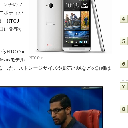
7インチのフ
ニボディが
は「
HTC J
1日に発売す
TC One
HTC One
Nexusモデル
すると語った。ストレージサイズや販売地域などの詳細は