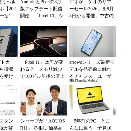
買うべき
AndroidとPixelの8月
ゲオが「ゲオのサマ
【202
版アップデート配信
ーセール2026」を8月
一括1
開始 「Pixel 10」シ
8日から開催、中古の
」からお
リーズのタッチ不具
スマホやゲームがお
.
合修...
得に
パトカ
「Pixel 11」は何が変
arrowsシリーズ最新モ
ら徴収
わる？ メモリ減少
デルを発売前に触れ
を受け
で100ドル前後の値上
るチャンス！ユーザ
PR( ITmedia Mobile)
てい
げも？ 出そろった
ー座談会開催
うわさを整理す...
シスタン
シャープが「AQUOS
「5年前のPC」とこ
版が終
R11」で挑む“価格高
んなに違う！予算10