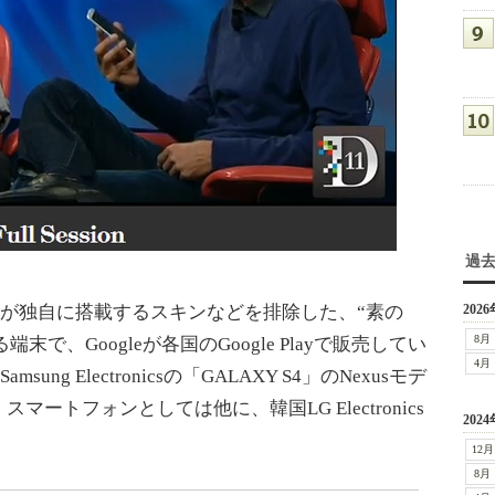
過
ーが独自に搭載するスキンなどを排除した、“素の
2026
8月
搭載する端末で、Googleが各国のGoogle Playで販売してい
4月
sung Electronicsの「GALAXY S4」のNexusモデ
マートフォンとしては他に、韓国LG Electronics
2024
12月
8月