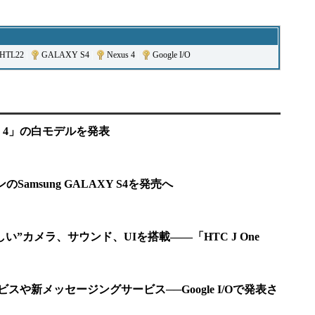
 HTL22
|
GALAXY S4
|
Nexus 4
|
Google I/O
Nexus 4」の白モデルを発表
ンのSamsung GALAXY S4を発売へ
い”カメラ、サウンド、UIを搭載――「HTC J One
ビスや新メッセージングサービス──Google I/Oで発表さ