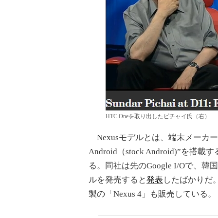
HTC Oneを取り出したピチャイ氏（右）
Nexusモデルとは、端末メーカ
Android（stock Android)”を
る。同社は先のGoogle I/Oで、韓国Sam
ルを発売すると
発表
したばかりだ。ス
製の「Nexus 4」も販売している。