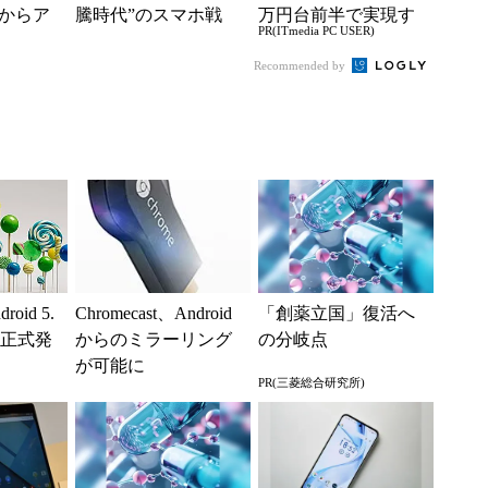
日からア
騰時代”のスマホ戦
万円台前半で実現す
PR(ITmedia PC USER)
始、Ge
略 「シェアを追う
る快適PCライフ
よりも既存ユーザ
Recommended by
ー...
roid 5.
Chromecast、Android
「創薬立国」復活へ
」を正式発
からのミラーリング
の分岐点
が可能に
PR(三菱総合研究所)