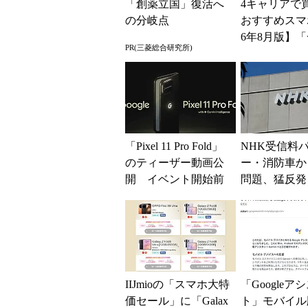
「創薬立国」復活へ
4キャリアで
の分岐点
おすすめスマホ
6年8月版】「
PR(三菱総合研究所)
円」「月1円
得なiPhone／..
「Pixel 11 Pro Fold」
NHK受信料
のティーザー動画公
ー・消防車か
開 イベント開始前
問題、猛反発
に予約可能に
「検討を進め
く」と会長
IIJmioの「スマホ大特
「Googleア
価セール」に「Galax
ト」モバイル