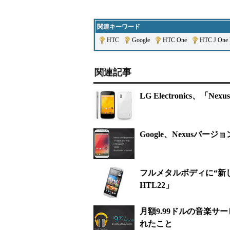
関連キーワード
HTC
|
Google
|
HTC One
|
HTC J One
関連記事
LG Electronics、「
Google、Nexusバージョ
フルメタルボディに“新し
HTL22」
月額9.99ドルの音楽サー
れたこと