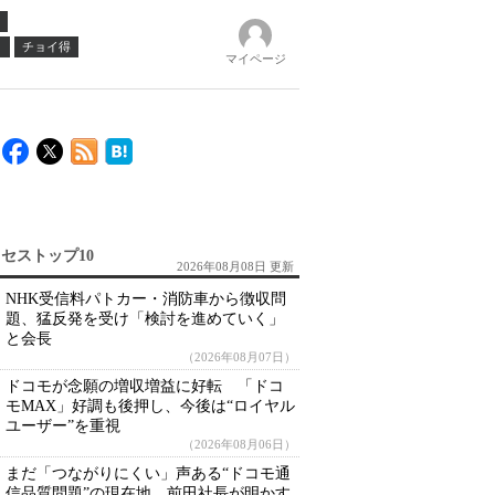
ノ
チョイ得
マイページ
セストップ10
2026年08月08日 更新
NHK受信料パトカー・消防車から徴収問
題、猛反発を受け「検討を進めていく」
と会長
（2026年08月07日）
ドコモが念願の増収増益に好転 「ドコ
モMAX」好調も後押し、今後は“ロイヤル
ユーザー”を重視
（2026年08月06日）
まだ「つながりにくい」声ある“ドコモ通
信品質問題”の現在地 前田社長が明かす