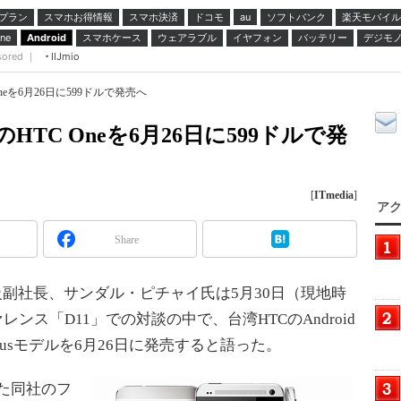
プラン
スマホお得情報
スマホ決済
ドコモ
ソフトバンク
楽天モバイル
au
スマホケース
ウェアラブル
イヤフォン
バッテリー
デジモ
ne
Android
sored ｜
IIJmio
 Oneを6月26日に599ドルで発売へ
ドのHTC Oneを6月26日に599ドルで発
[
ITmedia
]
アク
Share
担当上級副社長、サンダル・ピチャイ氏は5月30日（現地時
ァレンス「D11」での対談の中で、台湾HTCのAndroid
xusモデルを6月26日に発売すると語った。
した同社のフ