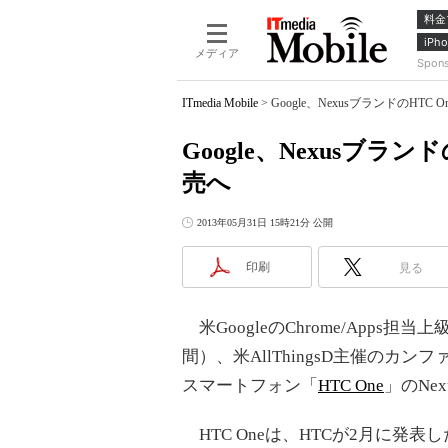
料金
iPho
メディア
Spon
ITmedia Mobile
>
Google、NexusブランドのHTC
Google、Nexusブラン
売へ
2013年05月31日 15時21分 公開
印刷
見る
米GoogleのChrome/Apps
間）、米AllThingsD主催のカンフ
スマートフォン「
HTC One
」のNe
HTC Oneは、HTCが2月に発表