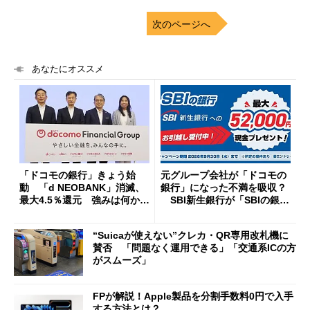
次のページへ
あなたにオススメ
「ドコモの銀行」きょう始
元グループ会社が「ドコモの
動 「d NEOBANK」消滅、
銀行」になった不満を吸収？
最大4.5％還元 強みは何か解
SBI新生銀行が「SBIの銀
説
行」として最大5.2万円のキャ
ッシュバックキャンペーンを
“Suicaが使えない”クレカ・QR専用改札機に
開催
賛否 「問題なく運用できる」「交通系ICの方
がスムーズ」
FPが解説！Apple製品を分割手数料0円で入手
する方法とは？