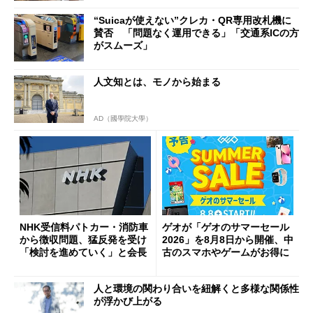
“Suicaが使えない”クレカ・QR専用改札機に
賛否 「問題なく運用できる」「交通系ICの方
がスムーズ」
人文知とは、モノから始まる
AD（國學院大學）
NHK受信料パトカー・消防車
ゲオが「ゲオのサマーセール
から徴収問題、猛反発を受け
2026」を8月8日から開催、中
「検討を進めていく」と会長
古のスマホやゲームがお得に
人と環境の関わり合いを紐解くと多様な関係性
が浮かび上がる