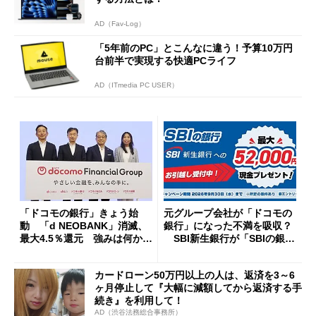
AD（Fav-Log）
「5年前のPC」とこんなに違う！予算10万円
台前半で実現する快適PCライフ
AD（ITmedia PC USER）
「ドコモの銀行」きょう始
元グループ会社が「ドコモの
動 「d NEOBANK」消滅、
銀行」になった不満を吸収？
最大4.5％還元 強みは何か解
SBI新生銀行が「SBIの銀
説
行」として最大5.2万円のキャ
ッシュバックキャンペーンを
カードローン50万円以上の人は、返済を3～6
開催
ヶ月停止して『大幅に減額してから返済する手
続き』を利用して！
AD（渋谷法務総合事務所）