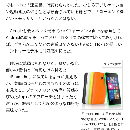
でも、その「速度感」は変わらなかった。むしろアプリケーショ
ン起動速度の遅さなどは改善されているほどで、「ローエンド機
だからモッサリ」といったことはない。
Googleも低スペック端末でのパフォーマンス向上を志向して
Androidの改良を行っており、同クラスの端末で比べてみなけれ
ば、どちらが上かなどの判断はできないものの、Nokiaの新しい
エントリーモデルには好感を持った。
確かに質感はそれなりだ。鮮やかな色
使いの筐体は、写真だけを見ると
「iPhone 5c」に似ているように見える
が、実際には子どものおもちゃのように
も見える。プラスチックでも高い質感を
求めたAppleのアプローチとはまったく
違うが、結果として前記のような価格を
実現できた。
「iPhone 5c」を思わせる鮮
やかな色使いのボディだが、L
umia 630／635は低価格モデ
ルゆえ、質感では及ばない