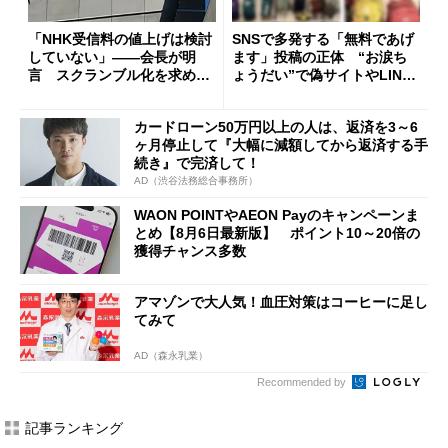
「NHK受信料の値上げは検討
SNSで多発する「無料であげ
していない」――会長が明
ます」投稿の正体 “お涙ち
言 スクランブル化を求める
ょうだい”で偽サイトやLINE
声絶えず
へ誘導するカラクリ
カードローン50万円以上の人は、返済を3～6
ヶ月停止して『大幅に減額してから返済する手
続き』で完済して！
AD（渋谷法務総合事務所）
WAON POINTやAEON Payのキャンペーンま
とめ【8月6日最新版】 ポイント10～20倍の
獲得チャンス多数
アマゾンで大人気！血圧対策はコーヒーに足し
てみて
AD（森永乳業）
Recommended by
記事ランキング