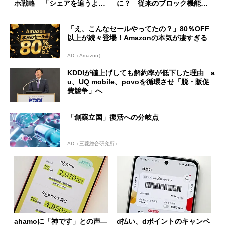
ホ戦略 「シェアを追うより
に？ 従来のブロック機能と
も既存ユーザーを大切に」
の決定的な違い
「え、こんなセールやってたの？」80％OFF
以上が続々登場！Amazonの本気が凄すぎる
AD（Amazon）
KDDIが値上げしても解約率が低下した理由 a
u、UQ mobile、povoを循環させ「脱・販促
費競争」へ
「創薬立国」復活への分岐点
AD（三菱総合研究所）
ahamoに「神です」との声―
d払い、dポイントのキャンペ