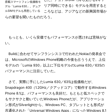
搭載スマートフォン低価格モ
リア同時にできる）モデルを用意すると
デル「Lumia 630」。デュア
ルSIMモデルも用意している
ころなどは、アジアなどの新興国市場か
らの要望を聞いたものだろう。
もっとも、いくら安価でもパフォーマンスが悪ければ意味がな
い。
Buildに合わせてサンフランシスコで行われたNokiaの発表会で
は、MicrosoftのWindows Phone戦略の今後を占ううえで、上位
モデルの「Lumia 930」以上に下位モデルのLumia 630／635の
パフォーマンスに注目していた。
さて、実際に手にしたLumia 630／635は低価格だが、
Snapdragon 400（1.2GHz／クアッドコア）で動作するWindows
Phone 8.1は、パフォーマンスも良好だ。もともと低スペックで
もサクサクと動いていたWindows Phoneだが、アプリケーショ
ン形式がSilverlightから、Windows PC、タブレットとも形式が
共通化された「Universal Windows Apps」になったWindows 8.1