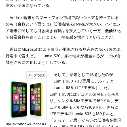
意図が明確になっている。
Android端末がスマートフォン市場で高いシェアを誇っている
のも（台数という面では）低価格端末の存在が大きい。ハイエン
ド端末に関しても引き続き新製品を投入していく一方、低価格化
で普及台数を追うことにより、存在感を増そうということだ。
近日にMicrosoftによる買収が承認される見込みのNokia製の現
行端末で言えば、「Lumia 520」系の端末が相当するが、その領
域をさらに強化しようとしている。
そして、結果として登場したのが
「Lumia 630（3G専用モデル）」と
「Lumia 635（LTEモデル）」だ。
Lumia 630にはデュアルSIMモデルもあ
り、シングルSIMモデルで159ドル、デ
ュアルSIMモデルなら169ドル。さらに
LTEモデルのLumia 635も189ドルと、
「えっ？」と思うぐらいの低価格を実現
NokiaのWindows Phone 8.1
した。デュアルSIM（待ち受けも2キャ