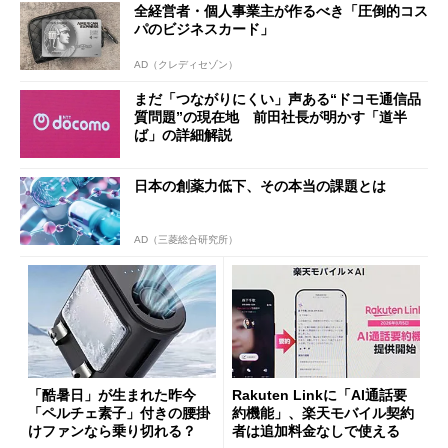
全経営者・個人事業主が作るべき「圧倒的コス
パのビジネスカード」
AD（クレディセゾン）
まだ「つながりにくい」声ある“ドコモ通信品
質問題”の現在地 前田社長が明かす「道半
ば」の詳細解説
日本の創薬力低下、その本当の課題とは
AD（三菱総合研究所）
「酷暑日」が生まれた昨今
Rakuten Linkに「AI通話要
「ペルチェ素子」付きの腰掛
約機能」、楽天モバイル契約
けファンなら乗り切れる？
者は追加料金なしで使える