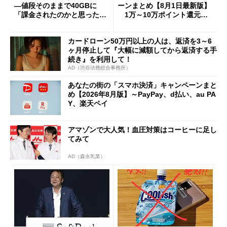
―値段そのままで40GBに
ーンまとめ【8月1日最新版】
「課金されたのかと思った」
1万～10万ポイント還元の
と戸惑いも
施策がめじろ押し
カードローン50万円以上の人は、返済を3～6
ヶ月停止して『大幅に減額してから返済する手
続き』を利用して！
AD（渋谷法務総合事務所）
あなたの街の「スマホ決済」キャンペーンまと
め【2026年8月版】～PayPay、d払い、au PA
Y、楽天ペイ
アマゾンで大人気！血圧対策はコーヒーに足し
てみて
AD（森永乳業）