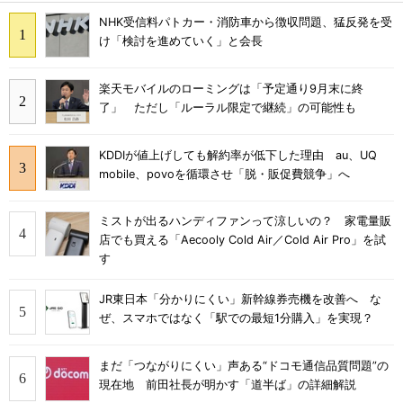
NHK受信料パトカー・消防車から徴収問題、猛反発を受
け「検討を進めていく」と会長
楽天モバイルのローミングは「予定通り9月末に終
了」 ただし「ルーラル限定で継続」の可能性も
KDDIが値上げしても解約率が低下した理由 au、UQ
mobile、povoを循環させ「脱・販促費競争」へ
ミストが出るハンディファンって涼しいの？ 家電量販
店でも買える「Aecooly Cold Air／Cold Air Pro」を試
す
JR東日本「分かりにくい」新幹線券売機を改善へ な
ぜ、スマホではなく「駅での最短1分購入」を実現？
まだ「つながりにくい」声ある“ドコモ通信品質問題”の
現在地 前田社長が明かす「道半ば」の詳細解説