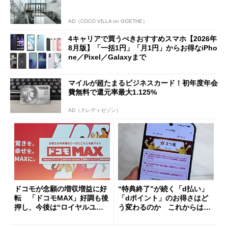
AD（COCO VILLA on GOETHE）
4キャリアで買うべきおすすめスマホ【2026年
8月版】「一括1円」「月1円」からお得なiPho
ne／Pixel／Galaxyまで
マイルが超たまるビジネスカード！初年度年会
費無料で還元率最大1.125%
AD（クレディセゾン）
ドコモが念願の増収増益に好
“特典終了”が続く「d払い」
転 「ドコモMAX」好調も後
「dポイント」のお得さはど
押し、今後は“ロイヤルユー
う変わるのか これからは
ザー”を重視
「dカード」の利用が得策？