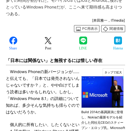
多くの時間が割かれた。モバイルOSではiOSとAndroidに後れを
とっているWindows Phoneだが、ここへ来て期待感も高まりつ
つある。
[本田雅一，ITmedia]
PC用表示
関連情報
Share
Post
LINE
Hatena
「日本には関係ない」と無視するには惜しい存在
Windows Phoneの新バージョンが……
と伝えても、「日本では発売されないん
じゃないですか？」と、やや白けてしま
う読者は多いかもしれない。しかし、
「Windows Phone 8.1」の詳細について
知れば、多少そんな気持ちも揺らぐので
はないだろうか。
Build 2014の基調講演に登壇
し、Nokiaの最新モデルを紹
介した同社元CEOのスティー
個人的に所有したい、したくないとい
ブン・エロップ氏。Microsoft