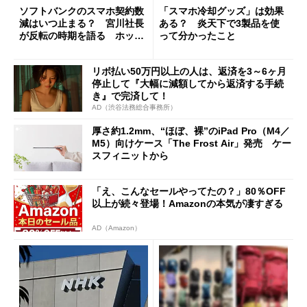
ソフトバンクのスマホ契約数
「スマホ冷却グッズ」は効果
減はいつ止まる？ 宮川社長
ある？ 炎天下で3製品を使
が反転の時期を語る ホッピ
って分かったこと
ング対策は「真剣にやりすぎ
た」
リボ払い50万円以上の人は、返済を3～6ヶ月
停止して『大幅に減額してから返済する手続
き』で完済して！
AD（渋谷法務総合事務所）
厚さ約1.2mm、“ほぼ、裸”のiPad Pro（M4／
M5）向けケース「The Frost Air」発売 ケー
スフィニットから
「え、こんなセールやってたの？」80％OFF
以上が続々登場！Amazonの本気が凄すぎる
AD（Amazon）