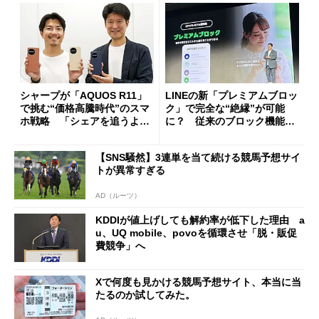
シャープが「AQUOS R11」
LINEの新「プレミアムブロッ
で挑む“価格高騰時代”のスマ
ク」で完全な“絶縁”が可能
ホ戦略 「シェアを追うより
に？ 従来のブロック機能と
も既存ユーザーを大切に」
の決定的な違い
【SNS騒然】3連単を当て続ける競馬予想サイ
トが異常すぎる
AD（ルーツ）
KDDIが値上げしても解約率が低下した理由 a
u、UQ mobile、povoを循環させ「脱・販促
費競争」へ
Xで何度も見かける競馬予想サイト、本当に当
たるのか試してみた。