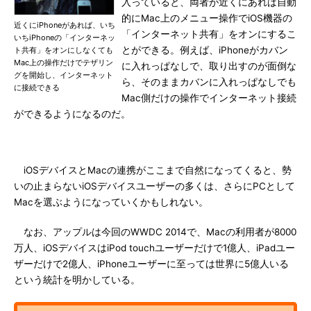
入っていると、両者が近くにあれば自動
的にMac上のメニュー操作でiOS機器の
近くにiPhoneがあれば、いち
「インターネット共有」をオンにするこ
いちiPhoneの「インターネッ
とができる。例えば、iPhoneがカバン
ト共有」をオンにしなくても
Mac上の操作だけでテザリン
に入れっぱなしで、取り出すのが面倒な
グを開始し、インターネット
ら、そのままカバンに入れっぱなしでも
に接続できる
Mac側だけの操作でインターネット接続
ができるようになるのだ。
iOSデバイスとMacの連携がここまで自然になってくると、勢
いの止まらないiOSデバイスユーザーの多くは、さらにPCとして
Macを選ぶようになっていくかもしれない。
なお、アップルは今回のWWDC 2014で、Macの利用者が8000
万人、iOSデバイスはiPod touchユーザーだけで1億人、iPadユー
ザーだけで2億人、iPhoneユーザーに至っては世界に5億人いる
という統計を明かしている。