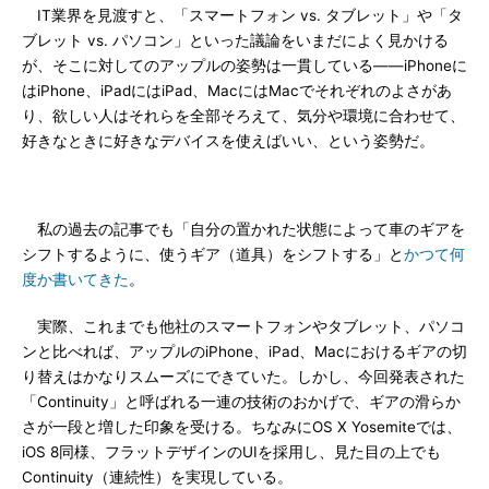
IT業界を見渡すと、「スマートフォン vs. タブレット」や「タ
ブレット vs. パソコン」といった議論をいまだによく見かける
が、そこに対してのアップルの姿勢は一貫している――iPhoneに
はiPhone、iPadにはiPad、MacにはMacでそれぞれのよさがあ
り、欲しい人はそれらを全部そろえて、気分や環境に合わせて、
好きなときに好きなデバイスを使えばいい、という姿勢だ。
私の過去の記事でも「自分の置かれた状態によって車のギアを
シフトするように、使うギア（道具）をシフトする」と
かつて何
度か書いてきた
。
実際、これまでも他社のスマートフォンやタブレット、パソコ
ンと比べれば、アップルのiPhone、iPad、Macにおけるギアの切
り替えはかなりスムーズにできていた。しかし、今回発表された
「Continuity」と呼ばれる一連の技術のおかげで、ギアの滑らか
さが一段と増した印象を受ける。ちなみにOS X Yosemiteでは、
iOS 8同様、フラットデザインのUIを採用し、見た目の上でも
Continuity（連続性）を実現している。