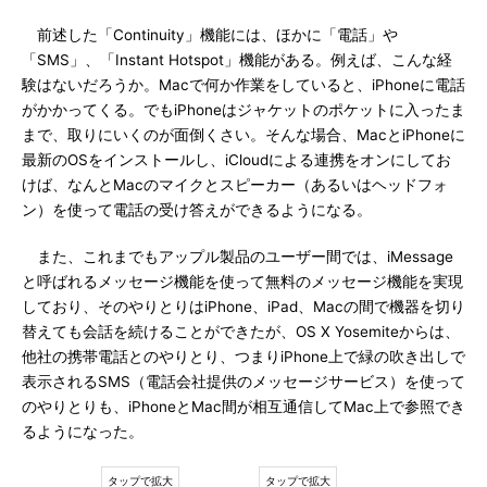
前述した「Continuity」機能には、ほかに「電話」や
「SMS」、「Instant Hotspot」機能がある。例えば、こんな経
験はないだろうか。Macで何か作業をしていると、iPhoneに電話
がかかってくる。でもiPhoneはジャケットのポケットに入ったま
まで、取りにいくのが面倒くさい。そんな場合、MacとiPhoneに
最新のOSをインストールし、iCloudによる連携をオンにしてお
けば、なんとMacのマイクとスピーカー（あるいはヘッドフォ
ン）を使って電話の受け答えができるようになる。
また、これまでもアップル製品のユーザー間では、iMessage
と呼ばれるメッセージ機能を使って無料のメッセージ機能を実現
しており、そのやりとりはiPhone、iPad、Macの間で機器を切り
替えても会話を続けることができたが、OS X Yosemiteからは、
他社の携帯電話とのやりとり、つまりiPhone上で緑の吹き出しで
表示されるSMS（電話会社提供のメッセージサービス）を使って
のやりとりも、iPhoneとMac間が相互通信してMac上で参照でき
るようになった。