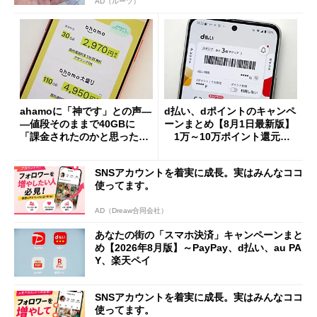
AD（ルーツ）
ahamoに「神です」との声―
d払い、dポイントのキャンペ
―値段そのままで40GBに
ーンまとめ【8月1日最新版】
「課金されたのかと思った」
1万～10万ポイント還元の
と戸惑いも
施策がめじろ押し
SNSアカウントを着実に成長。実はみんなココ
使ってます。
AD（Dreaw合同会社）
あなたの街の「スマホ決済」キャンペーンまと
め【2026年8月版】～PayPay、d払い、au PA
Y、楽天ペイ
SNSアカウントを着実に成長。実はみんなココ
使ってます。