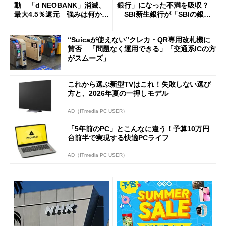
動 「d NEOBANK」消滅、
銀行」になった不満を吸収？
最大4.5％還元 強みは何か解
SBI新生銀行が「SBIの銀
説
行」として最大5.2万円のキャ
ッシュバックキャンペーンを
“Suicaが使えない”クレカ・QR専用改札機に
開催
賛否 「問題なく運用できる」「交通系ICの方
がスムーズ」
これから選ぶ新型TVはこれ！失敗しない選び
方と、2026年夏の一押しモデル
AD（ITmedia PC USER）
「5年前のPC」とこんなに違う！予算10万円
台前半で実現する快適PCライフ
AD（ITmedia PC USER）