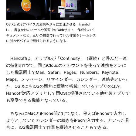
OS XとiOSデバイスの連携をさらに加速させる「handof
f」。書きかけのメールや閲覧中のWebサイト、作成中のド
キュメントなど、互いの機器で行っていた作業をシームレス
に別のデバイスで続けられるようになる
Handoffは、アップルが「Continuity」（継続）と呼んだ一連
の技術の1つで、同じiCloudのアカウントを使って連携をオンに
した機器同士でMail、Safari、Pages、Numbers、Keynote、
Maps、メッセージ、リマインダー、カレンダー、連絡先といっ
た、OS XにもiOSの両方に標準で搭載しているアプリのほか、
Handoff対応アプリとして両OSに提供されている他社製アプリで
も享受できる機能となっている。
ちなみにMacとiPhone間だけでなく、例えばiPhoneで入力し
ようとしていたカレンダーの続きをiPadで入力する、といった具
合に、iOS機器同士で作業を継続させることもできる。