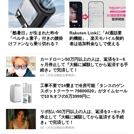
「酷暑日」が生まれた昨今
Rakuten Linkに「AI通話要
「ペルチェ素子」付きの腰掛
約機能」、楽天モバイル契約
けファンなら乗り切れる？
者は追加料金なしで使える
カードローン50万円以上の人は、返済を3～6
ヶ月停止して『大幅に減額してから返済する手
続き』で完済して！
AD（渋谷法務総合事務所）
工事不要で14畳まで冷房可能「タンスのゲン
スポットクーラー 79800020」がタイムセール
で10％オフの5万3999円に
リボ払い50万円以上の人は、返済を3～6ヶ月
停止して『大幅に減額してから返済する手続
き』で完済して！
AD（渋谷法務総合事務所）