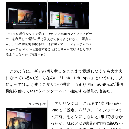
iPhoneの着信をMacで受け、そのままMacのマイクとスピー
カーを利用して電話の受け答えができるようになる（写真＝
左）。SMS機能も強化され、他社製スマートフォンからのメ
ッセージもiPhoneと通信することによりMacでやりとりでき
るようになった（写真＝右）
このように、ギアの切り替えをここまで意識しなくても大丈夫
になっているのだ。ちなみに「Instant Hotspot」というのは、人
によってはよく使うテザリング機能、つまりiPhoneやiPadの通信
機能を使ってMacをインターネット接続する機能の改善だ。
テザリングは、これまで1度iPhoneや
iPadで「設定」を開き、「インターネッ
ト共有」をオンにしないと利用できなか
ったが、MacとiOS機器の両方に新OSが