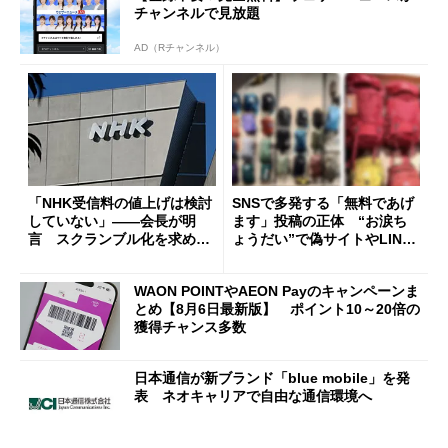
チャンネルで見放題
AD（Rチャンネル）
「NHK受信料の値上げは検討
SNSで多発する「無料であげ
していない」――会長が明
ます」投稿の正体 “お涙ち
言 スクランブル化を求める
ょうだい”で偽サイトやLINE
声絶えず
へ誘導するカラクリ
WAON POINTやAEON Payのキャンペーンま
とめ【8月6日最新版】 ポイント10～20倍の
獲得チャンス多数
日本通信が新ブランド「blue mobile」を発
表 ネオキャリアで自由な通信環境へ