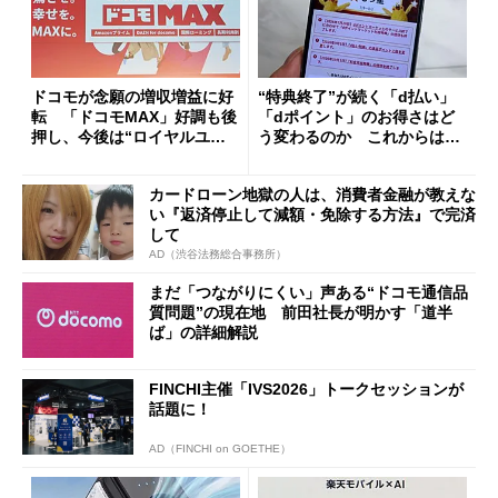
ドコモが念願の増収増益に好
“特典終了”が続く「d払い」
転 「ドコモMAX」好調も後
「dポイント」のお得さはど
押し、今後は“ロイヤルユー
う変わるのか これからは
ザー”を重視
「dカード」の利用が得策？
カードローン地獄の人は、消費者金融が教えな
い『返済停止して減額・免除する方法』で完済
して
AD（渋谷法務総合事務所）
まだ「つながりにくい」声ある“ドコモ通信品
質問題”の現在地 前田社長が明かす「道半
ば」の詳細解説
FINCHI主催「IVS2026」トークセッションが
話題に！
AD（FINCHI on GOETHE）