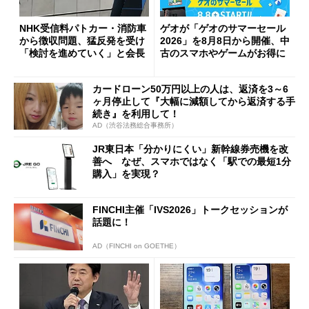
NHK受信料パトカー・消防車
ゲオが「ゲオのサマーセール
から徴収問題、猛反発を受け
2026」を8月8日から開催、中
「検討を進めていく」と会長
古のスマホやゲームがお得に
カードローン50万円以上の人は、返済を3～6
ヶ月停止して『大幅に減額してから返済する手
続き』を利用して！
AD（渋谷法務総合事務所）
JR東日本「分かりにくい」新幹線券売機を改
善へ なぜ、スマホではなく「駅での最短1分
購入」を実現？
FINCHI主催「IVS2026」トークセッションが
話題に！
AD（FINCHI on GOETHE）