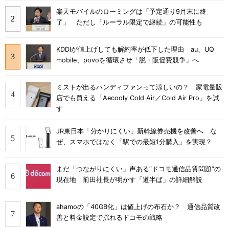
楽天モバイルのローミングは「予定通り9月末に終
了」 ただし「ルーラル限定で継続」の可能性も
KDDIが値上げしても解約率が低下した理由 au、UQ
mobile、povoを循環させ「脱・販促費競争」へ
ミストが出るハンディファンって涼しいの？ 家電量販
店でも買える「Aecooly Cold Air／Cold Air Pro」を試
す
JR東日本「分かりにくい」新幹線券売機を改善へ な
ぜ、スマホではなく「駅での最短1分購入」を実現？
まだ「つながりにくい」声ある“ドコモ通信品質問題”の
現在地 前田社長が明かす「道半ば」の詳細解説
ahamoの「40GB化」は値上げの布石か？ 通信品質改
善と料金設定で揺れるドコモの戦略