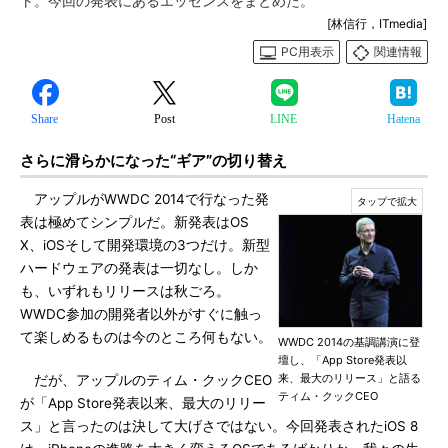
ト。今回の発表にあるエッセンスをまとめた。
[林信行，ITmedia]
PC用表示
関連情報
Share
Post
LINE
Hatena
さらに滑らかになった“ギア”の切り替え
アップルがWWDC 2014で行なった発
表は極めてシンプルだ。新発表はOS
X、iOSそして開発環境の3つだけ。新型
ハードウェアの発表は一切なし。しか
も、いずれもリリースは秋ごろ。
WWDC参加の開発者以外がすぐに触っ
て楽しめるものは今のところ何もない。
WWDC 2014の基調講演に登
壇し、「App Store発表以
来、最大のリリース」と語る
だが、アップルのティム・クックCEO
ティム・クックCEO
が「App Store発表以来、最大のリリー
ス」と言ったのは決して大げさではない。今回発表されたiOS 8