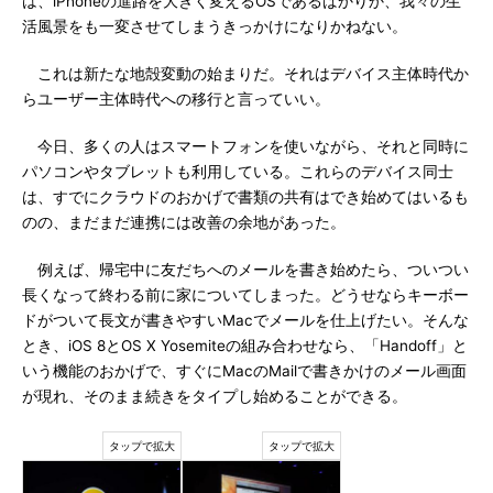
は、iPhoneの進路を大きく変えるOSであるばかりか、我々の生
活風景をも一変させてしまうきっかけになりかねない。
これは新たな地殻変動の始まりだ。それはデバイス主体時代か
らユーザー主体時代への移行と言っていい。
今日、多くの人はスマートフォンを使いながら、それと同時に
パソコンやタブレットも利用している。これらのデバイス同士
は、すでにクラウドのおかげで書類の共有はでき始めてはいるも
のの、まだまだ連携には改善の余地があった。
例えば、帰宅中に友だちへのメールを書き始めたら、ついつい
長くなって終わる前に家についてしまった。どうせならキーボー
ドがついて長文が書きやすいMacでメールを仕上げたい。そんな
とき、iOS 8とOS X Yosemiteの組み合わせなら、「Handoff」と
いう機能のおかげで、すぐにMacのMailで書きかけのメール画面
が現れ、そのまま続きをタイプし始めることができる。