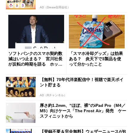
AD（Dreaw合同会社）
ソフトバンクのスマホ契約数
「スマホ冷却グッズ」は効果
減はいつ止まる？ 宮川社長
ある？ 炎天下で3製品を使
が反転の時期を語る ホッピ
って分かったこと
ング対策は「真剣にやりすぎ
た」
【無料】70年代洋楽配信中！視聴で楽天ポイ
ント貯まる
AD（Rチャンネル）
厚さ約1.2mm、“ほぼ、裸”のiPad Pro（M4／
M5）向けケース「The Frost Air」発売 ケー
スフィニットから
【登録不要＆完全無料】ウェザーニュースがR