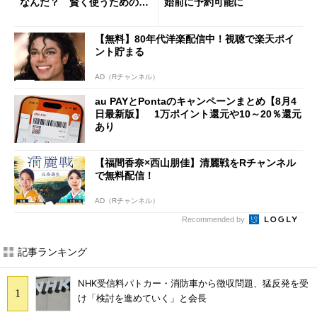
なんだ？ 賢く使うための注
始前に予約可能に
意点も
【無料】80年代洋楽配信中！視聴で楽天ポイ
ント貯まる
AD（Rチャンネル）
au PAYとPontaのキャンペーンまとめ【8月4
日最新版】 1万ポイント還元や10～20％還元
あり
【福間香奈×西山朋佳】清麗戦をRチャンネル
で無料配信！
AD（Rチャンネル）
Recommended by
記事ランキング
NHK受信料パトカー・消防車から徴収問題、猛反発を受
け「検討を進めていく」と会長