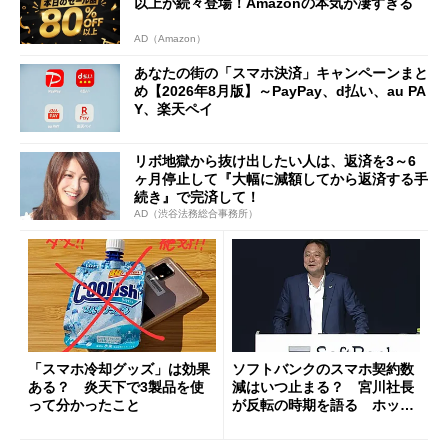
以上が続々登場！Amazonの本気が凄すぎる
AD（Amazon）
あなたの街の「スマホ決済」キャンペーンまと
め【2026年8月版】～PayPay、d払い、au PA
Y、楽天ペイ
リボ地獄から抜け出したい人は、返済を3～6
ヶ月停止して『大幅に減額してから返済する手
続き』で完済して！
AD（渋谷法務総合事務所）
「スマホ冷却グッズ」は効果
ソフトバンクのスマホ契約数
ある？ 炎天下で3製品を使
減はいつ止まる？ 宮川社長
って分かったこと
が反転の時期を語る ホッピ
ング対策は「真剣にやりすぎ
た」