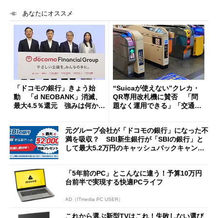
あなたにオススメ
「ドコモの銀行」きょう始
“Suicaが使えない”クレカ・
動 「d NEOBANK」消滅、
QR専用改札機に賛否 「問
最大4.5％還元 強みは何か解
題なく運用できる」「交通系I
説
Cの方がスムーズ」
元グループ会社が「ドコモの銀行」になった不
満を吸収？ SBI新生銀行が「SBIの銀行」と
して最大5.2万円のキャッシュバックキャンペ
ーンを開催
「5年前のPC」とこんなに違う！予算10万円
台前半で実現する快適PCライフ
AD（ITmedia PC USER）
これから選ぶ新型TVはこれ！失敗しない選び