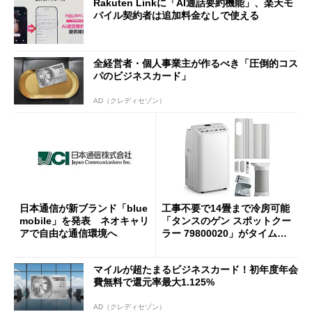
Rakuten Linkに「AI通話要約機能」、楽天モ
バイル契約者は追加料金なしで使える
全経営者・個人事業主が作るべき「圧倒的コス
パのビジネスカード」
AD（クレディセゾン）
日本通信が新ブランド「blue
工事不要で14畳まで冷房可能
mobile」を発表 ネオキャリ
「タンスのゲン スポットクー
アで自由な通信環境へ
ラー 79800020」がタイムセ
ールで10％オフの5万3999円
に
マイルが超たまるビジネスカード！初年度年会
費無料で還元率最大1.125%
AD（クレディセゾン）