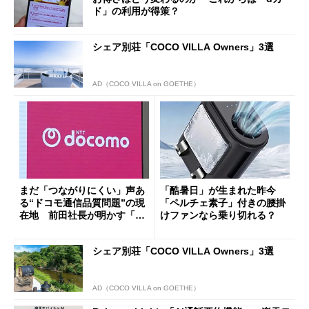
ド」の利用が得策？
シェア別荘「COCO VILLA Owners」3選
AD（COCO VILLA on GOETHE）
まだ「つながりにくい」声あ
「酷暑日」が生まれた昨今
る“ドコモ通信品質問題”の現
「ペルチェ素子」付きの腰掛
在地 前田社長が明かす「道
けファンなら乗り切れる？
半ば」の詳細解説
シェア別荘「COCO VILLA Owners」3選
AD（COCO VILLA on GOETHE）