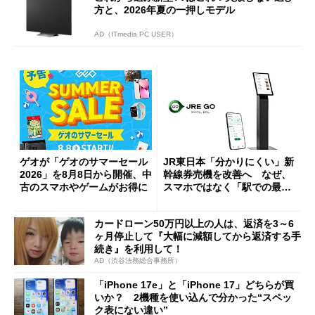
方と、2026年夏の一押しモデル
AD（ITmedia PC USER）
ゲオが「ゲオのサマーセール
JR東日本「分かりにくい」新
2026」を8月8日から開催、中
幹線券売機を改善へ なぜ、
古のスマホやゲームがお得に
スマホではなく「駅での最短
1分購入」を実現？
カードローン50万円以上の人は、返済を3～6
ヶ月停止して『大幅に減額してから返済する手
続き』を利用して！
AD（渋谷法務総合事務所）
「iPhone 17e」と「iPhone 17」どちらが買
いか？ 2機種を使い込んで分かった“スペッ
ク表にない違い”