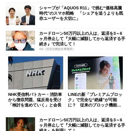
シャープが「AQUOS R11」で挑む“価格高騰
時代”のスマホ戦略 「シェアを追うよりも既
存ユーザーを大切に」
カードローン50万円以上の人は、返済を3～6
ヶ月停止して『大幅に減額してから返済する手
続き』で完済して！
AD（渋谷法務総合事務所）
NHK受信料パトカー・消防車
LINEの新「プレミアムブロッ
から徴収問題、猛反発を受け
ク」で完全な“絶縁”が可能
「検討を進めていく」と会長
に？ 従来のブロック機能と
の決定的な違い
カードローン50万円以上の人は、返済を3～6
ヶ月停止して『大幅に減額してから返済する手
続き』を利用して！