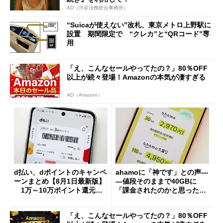
AD（渋谷法務総合事務所）
“Suicaが使えない”改札、東京メトロ上野駅に
設置 期間限定で “クレカ”と“QRコード”専
用
「え、こんなセールやってたの？」80％OFF
以上が続々登場！Amazonの本気が凄すぎる
AD（Amazon）
d払い、dポイントのキャンペ
ahamoに「神です」との声―
ーンまとめ【8月1日最新版】
―値段そのままで40GBに
1万～10万ポイント還元の
「課金されたのかと思った」
施策がめじろ押し
と戸惑いも
「え、こんなセールやってたの？」80％OFF