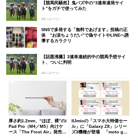
【競馬民騒然】鬼バズ中の“3連単連発サイ
ト”をガチで使ってみた
AD（ルーツ）
SNSで多発する「無料であげます」投稿の正
体 “お涙ちょうだい”で偽サイトやLINEへ誘
導するカラクリ
【話題沸騰】3連単連続的中の競馬予想サイ
ト、ついに判明
AD（ルーツ）
厚さ約1.2mm、“ほぼ、裸”のi
IIJmioの「スマホ大特価セー
Pad Pro（M4／M5）向けケ
ル」に「Galaxy Z8」シリー
ース「The Frost Air」発売
ズ3機種が登場 「moto g37
ケースフィニットから
j」や「OPPO Find X9 Ultr