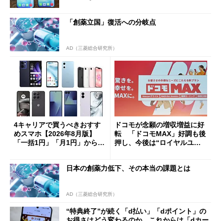
「創薬立国」復活への分岐点
AD（三菱総合研究所）
4キャリアで買うべきおすす
ドコモが念願の増収増益に好
めスマホ【2026年8月版】
転 「ドコモMAX」好調も後
「一括1円」「月1円」からお
押し、今後は“ロイヤルユー
得なiPhone／Pixel／Galaxy
ザー”を重視
まで
日本の創薬力低下、その本当の課題とは
AD（三菱総合研究所）
“特典終了”が続く「d払い」「dポイント」の
お得さはどう変わるのか これからは「dカー