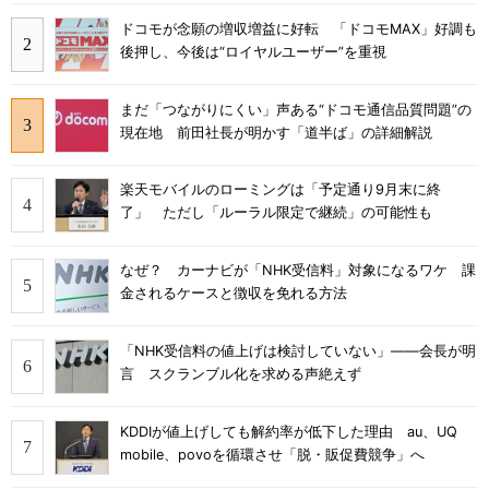
ドコモが念願の増収増益に好転 「ドコモMAX」好調も
後押し、今後は“ロイヤルユーザー”を重視
まだ「つながりにくい」声ある“ドコモ通信品質問題”の
現在地 前田社長が明かす「道半ば」の詳細解説
楽天モバイルのローミングは「予定通り9月末に終
了」 ただし「ルーラル限定で継続」の可能性も
なぜ？ カーナビが「NHK受信料」対象になるワケ 課
金されるケースと徴収を免れる方法
「NHK受信料の値上げは検討していない」――会長が明
言 スクランブル化を求める声絶えず
KDDIが値上げしても解約率が低下した理由 au、UQ
mobile、povoを循環させ「脱・販促費競争」へ