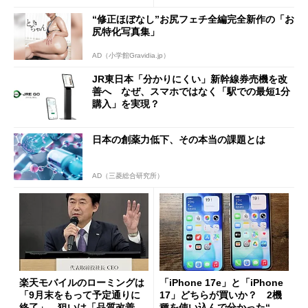
“修正ほぼなし”お尻フェチ全編完全新作の「お
尻特化写真集」
AD（小学館Gravidia.jp）
JR東日本「分かりにくい」新幹線券売機を改
善へ なぜ、スマホではなく「駅での最短1分
購入」を実現？
日本の創薬力低下、その本当の課題とは
AD（三菱総合研究所）
楽天モバイルのローミングは
「iPhone 17e」と「iPhone
「9月末をもって予定通りに
17」どちらが買いか？ 2機
終了」 狙いは「品質改善」
種を使い込んで分かった“ス