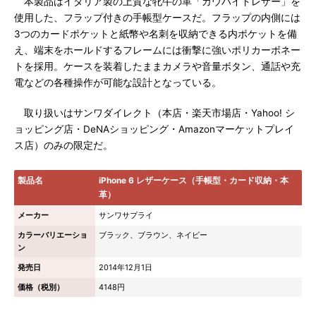
本製品はイタリア製の上質な牝牛の革「カウハイドレザー」を
使用した、フラップ付きの手帳型ケースだ。フラップの内側には
3つのカードポケットと紙幣や名刺を収納できる内ポケットを備
え、端末をホールドするフレームには衝撃に強いポリカーボネー
トを採用。ケースを装着したままカメラや音量ボタン、通話や充
電などの各種操作が可能な設計となっている。
取り扱いはサンワダイレクト（本店・楽天市場店・Yahoo! シ
ョッピング店・DeNAショッピング・Amazonマーケットプレイ
ス店）のみの限定だ。
製品名
iPhone 6 レザーケース（手帳型・カード収納・本
革）
メーカー
サンワサプライ
カラーバリエーショ
ブラック、ブラウン、ネイビー
ン
発売日
2014年12月1日
価格（税別）
4148円