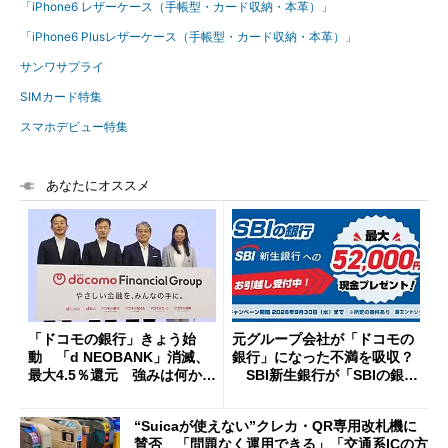
「iPhone6 レザーケース（手帳型・カード収納・本革）」
「iPhone6 Plusレザーケース（手帳型・カード収納・本革）」
サンワサプライ
SIMカード特集
スマホデビュー特集
あなたにオススメ
「ドコモの銀行」きょう始
元グループ会社が「ドコモの
動 「d NEOBANK」消滅、
銀行」になった不満を吸収？
最大4.5％還元 強みは何か解
SBI新生銀行が「SBIの銀
説
行」として最大5.2万円のキャ
ッシュバックキャンペーンを
“Suicaが使えない”クレカ・QR専用改札機に
開催
賛否 「問題なく運用できる」「交通系ICの方