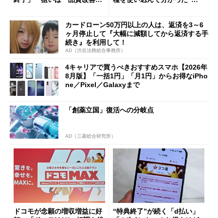
ただし「ルーラル限定で期
ペック表にない違い”
限を切った新契約」の可能性
カードローン50万円以上の人は、返済を3～6
も
ヶ月停止して『大幅に減額してから返済する手
続き』を利用して！
AD（渋谷法務総合事務所）
4キャリアで買うべきおすすめスマホ【2026年
8月版】「一括1円」「月1円」からお得なiPho
ne／Pixel／Galaxyまで
「創薬立国」復活への分岐点
AD（三菱総合研究所）
ドコモが念願の増収増益に好
“特典終了”が続く「d払い」