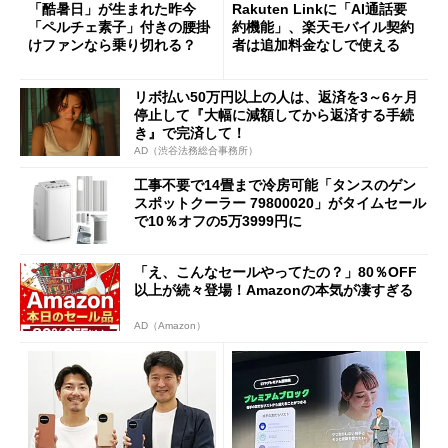
「酷暑日」が生まれた昨今
Rakuten Linkに「AI通話要
「ペルチェ素子」付きの腰掛
約機能」、楽天モバイル契約
けファンなら乗り切れる？
者は追加料金なしで使える
リボ払い50万円以上の人は、返済を3～6ヶ月
停止して『大幅に減額してから返済する手続
き』で完済して！
AD（渋谷法務総合事務所）
工事不要で14畳まで冷房可能「タンスのゲン
スポットクーラー 79800020」がタイムセール
で10％オフの5万3999円に
「え、こんなセールやってたの？」80％OFF
以上が続々登場！Amazonの本気が凄すぎる
AD（Amazon）