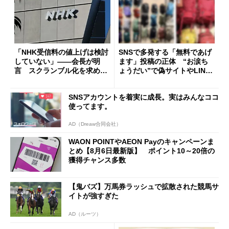
「NHK受信料の値上げは検討
SNSで多発する「無料であげ
していない」――会長が明
ます」投稿の正体 “お涙ち
言 スクランブル化を求める
ょうだい”で偽サイトやLINE
声絶えず
へ誘導するカラクリ
SNSアカウントを着実に成長。実はみんなココ
使ってます。
AD（Dreaw合同会社）
WAON POINTやAEON Payのキャンペーンま
とめ【8月6日最新版】 ポイント10～20倍の
獲得チャンス多数
【鬼バズ】万馬券ラッシュで拡散された競馬サ
イトが強すぎた
AD（ルーツ）