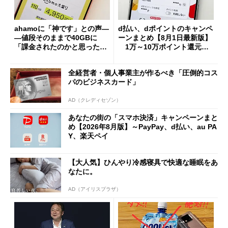
ahamoに「神です」との声―
d払い、dポイントのキャンペ
―値段そのままで40GBに
ーンまとめ【8月1日最新版】
「課金されたのかと思った」
1万～10万ポイント還元の
と戸惑いも
施策がめじろ押し
全経営者・個人事業主が作るべき「圧倒的コス
パのビジネスカード」
AD（クレディセゾン）
あなたの街の「スマホ決済」キャンペーンまと
め【2026年8月版】～PayPay、d払い、au PA
Y、楽天ペイ
【大人気】ひんやり冷感寝具で快適な睡眠をあ
なたに。
AD（アイリスプラザ）