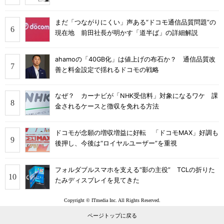
まだ「つながりにくい」声ある“ドコモ通信品質問題”の
現在地 前田社長が明かす「道半ば」の詳細解説
ahamoの「40GB化」は値上げの布石か？ 通信品質改
善と料金設定で揺れるドコモの戦略
なぜ？ カーナビが「NHK受信料」対象になるワケ 課
金されるケースと徴収を免れる方法
ドコモが念願の増収増益に好転 「ドコモMAX」好調も
後押し、今後は“ロイヤルユーザー”を重視
フォルダブルスマホを支える“影の主役” TCLの折りた
たみディスプレイを見てきた
Copyright © ITmedia Inc. All Rights Reserved.
ページトップに戻る