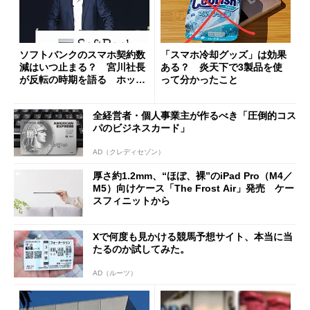
ソフトバンクのスマホ契約数
「スマホ冷却グッズ」は効果
減はいつ止まる？ 宮川社長
ある？ 炎天下で3製品を使
が反転の時期を語る ホッピ
って分かったこと
ング対策は「真剣にやりすぎ
た」
全経営者・個人事業主が作るべき「圧倒的コス
パのビジネスカード」
AD（クレディセゾン）
厚さ約1.2mm、“ほぼ、裸”のiPad Pro（M4／
M5）向けケース「The Frost Air」発売 ケー
スフィニットから
Xで何度も見かける競馬予想サイト、本当に当
たるのか試してみた。
AD（ルーツ）