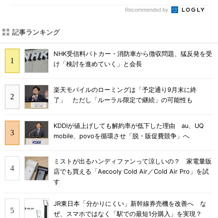
Recommended by
記事ランキング
NHK受信料パトカー・消防車から徴収問題、猛反発を受
け「検討を進めていく」と会長
楽天モバイルのローミングは「予定通り9月末に終
了」 ただし「ルーラル限定で継続」の可能性も
KDDIが値上げしても解約率が低下した理由 au、UQ
mobile、povoを循環させ「脱・販促費競争」へ
ミストが出るハンディファンって涼しいの？ 家電量販
店でも買える「Aecooly Cold Air／Cold Air Pro」を試
す
JR東日本「分かりにくい」新幹線券売機を改善へ な
ぜ、スマホではなく「駅での最短1分購入」を実現？