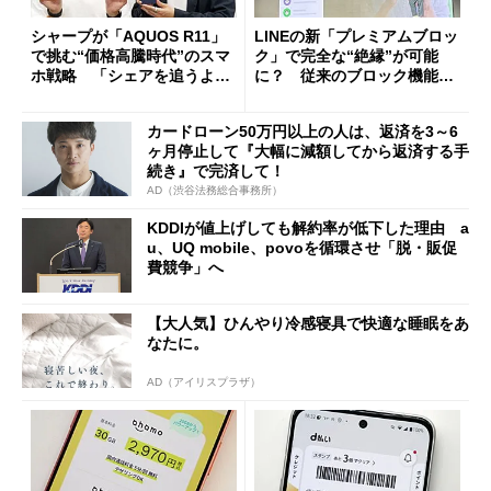
シャープが「AQUOS R11」
LINEの新「プレミアムブロッ
で挑む“価格高騰時代”のスマ
ク」で完全な“絶縁”が可能
ホ戦略 「シェアを追うより
に？ 従来のブロック機能と
も既存ユーザーを大切に」
の決定的な違い
カードローン50万円以上の人は、返済を3～6
ヶ月停止して『大幅に減額してから返済する手
続き』で完済して！
AD（渋谷法務総合事務所）
KDDIが値上げしても解約率が低下した理由 a
u、UQ mobile、povoを循環させ「脱・販促
費競争」へ
【大人気】ひんやり冷感寝具で快適な睡眠をあ
なたに。
AD（アイリスプラザ）