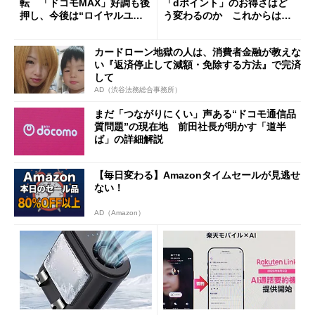
転 「ドコモMAX」好調も後
「dポイント」のお得さはど
押し、今後は“ロイヤルユー
う変わるのか これからは
ザー”を重視
「dカード」の利用が得策？
カードローン地獄の人は、消費者金融が教えな
い『返済停止して減額・免除する方法』で完済
して
AD（渋谷法務総合事務所）
まだ「つながりにくい」声ある“ドコモ通信品
質問題”の現在地 前田社長が明かす「道半
ば」の詳細解説
【毎日変わる】Amazonタイムセールが見逃せ
ない！
AD（Amazon）