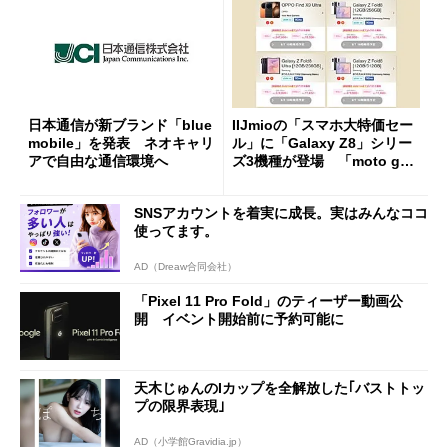
日本通信が新ブランド「blue
IIJmioの「スマホ大特価セー
mobile」を発表 ネオキャリ
ル」に「Galaxy Z8」シリー
アで自由な通信環境へ
ズ3機種が登場 「moto g37
j」や「OPPO Find X9 Ultr
a」も
SNSアカウントを着実に成長。実はみんなココ
使ってます。
AD（Dreaw合同会社）
「Pixel 11 Pro Fold」のティーザー動画公
開 イベント開始前に予約可能に
天木じゅんのIカップを全解放した｢バストトッ
プの限界表現｣
AD（小学館Gravidia.jp）