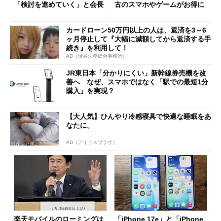
「検討を進めていく」と会長
古のスマホやゲームがお得に
カードローン50万円以上の人は、返済を3～6
ヶ月停止して『大幅に減額してから返済する手
続き』を利用して！
AD（渋谷法務総合事務所）
JR東日本「分かりにくい」新幹線券売機を改
善へ なぜ、スマホではなく「駅での最短1分
購入」を実現？
【大人気】ひんやり冷感寝具で快適な睡眠をあ
なたに。
AD（アイリスプラザ）
楽天モバイルのローミングは
「iPhone 17e」と「iPhone