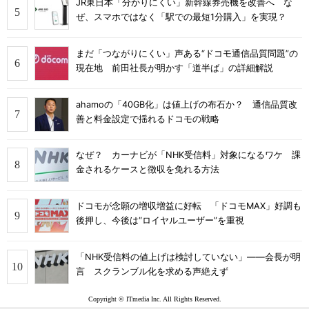
JR東日本「分かりにくい」新幹線券売機を改善へ な
ぜ、スマホではなく「駅での最短1分購入」を実現？
まだ「つながりにくい」声ある“ドコモ通信品質問題”の
現在地 前田社長が明かす「道半ば」の詳細解説
ahamoの「40GB化」は値上げの布石か？ 通信品質改
善と料金設定で揺れるドコモの戦略
なぜ？ カーナビが「NHK受信料」対象になるワケ 課
金されるケースと徴収を免れる方法
ドコモが念願の増収増益に好転 「ドコモMAX」好調も
後押し、今後は“ロイヤルユーザー”を重視
「NHK受信料の値上げは検討していない」――会長が明
言 スクランブル化を求める声絶えず
Copyright © ITmedia Inc. All Rights Reserved.