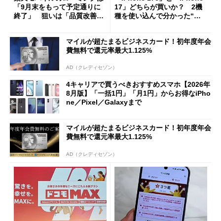
「9月末をもって予定通りに
17」どちらが買いか？ 2機
終了」 狙いは「品質改善」
種を使い込んで分かった“ス
ただし「ルーラル限定で期
ペック表にない違い”
限を切った新契約」の可能性
マイルが超たまるビジネスカード！初年度年会
も
費無料で還元率最大1.125%
AD（クレディセゾン）
4キャリアで買うべきおすすめスマホ【2026年
8月版】「一括1円」「月1円」からお得なiPho
ne／Pixel／Galaxyまで
マイルが超たまるビジネスカード！初年度年会
費無料で還元率最大1.125%
AD（クレディセゾン）