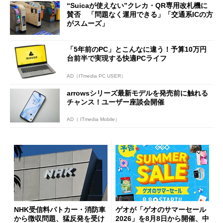
“Suicaが使えない”クレカ・QR専用改札機に
開催
賛否 「問題なく運用できる」「交通系ICの方
がスムーズ」
「5年前のPC」とこんなに違う！予算10万円
台前半で実現する快適PCライフ
AD（ITmedia PC USER）
arrowsシリーズ最新モデルを発売前に触れる
チャンス！ユーザー座談会開催
AD（ ITmedia Mobile）
NHK受信料パトカー・消防車
ゲオが「ゲオのサマーセール
から徴収問題、猛反発を受け
2026」を8月8日から開催、中