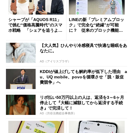
シャープが「AQUOS R11」
LINEの新「プレミアムブロッ
で挑む“価格高騰時代”のスマ
ク」で完全な“絶縁”が可能
ホ戦略 「シェアを追うより
に？ 従来のブロック機能と
も既存ユーザーを大切に」
の決定的な違い
【大人気】ひんやり冷感寝具で快適な睡眠をあ
なたに。
AD（アイリスプラザ）
KDDIが値上げしても解約率が低下した理由 a
u、UQ mobile、povoを循環させ「脱・販促
費競争」へ
リボ払い50万円以上の人は、返済を3～6ヶ月
停止して『大幅に減額してから返済する手続
き』で完済して！
AD（渋谷法務総合事務所）