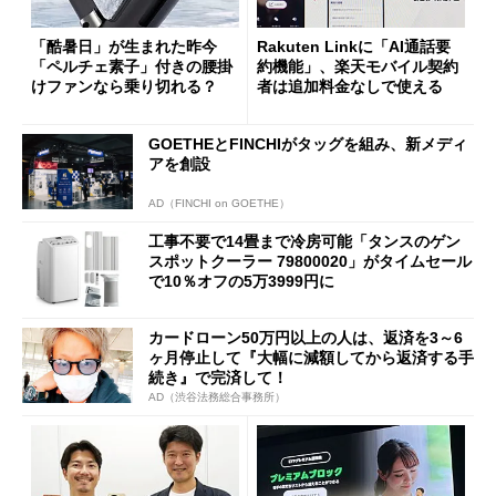
「酷暑日」が生まれた昨今
Rakuten Linkに「AI通話要
「ペルチェ素子」付きの腰掛
約機能」、楽天モバイル契約
けファンなら乗り切れる？
者は追加料金なしで使える
GOETHEとFINCHIがタッグを組み、新メディ
アを創設
AD（FINCHI on GOETHE）
工事不要で14畳まで冷房可能「タンスのゲン
スポットクーラー 79800020」がタイムセール
で10％オフの5万3999円に
カードローン50万円以上の人は、返済を3～6
ヶ月停止して『大幅に減額してから返済する手
続き』で完済して！
AD（渋谷法務総合事務所）