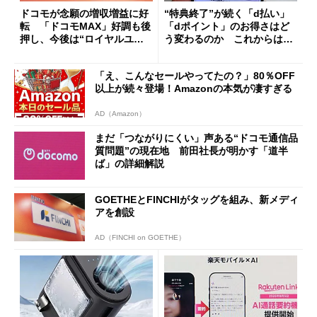
ドコモが念願の増収増益に好
“特典終了”が続く「d払い」
転 「ドコモMAX」好調も後
「dポイント」のお得さはど
押し、今後は“ロイヤルユー
う変わるのか これからは
ザー”を重視
「dカード」の利用が得策？
「え、こんなセールやってたの？」80％OFF
以上が続々登場！Amazonの本気が凄すぎる
AD（Amazon）
まだ「つながりにくい」声ある“ドコモ通信品
質問題”の現在地 前田社長が明かす「道半
ば」の詳細解説
GOETHEとFINCHIがタッグを組み、新メディ
アを創設
AD（FINCHI on GOETHE）