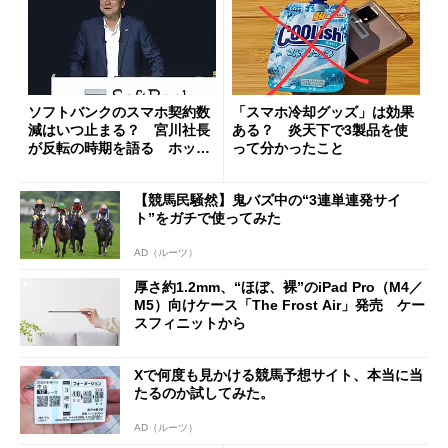
ソフトバンクのスマホ契約数
「スマホ冷却グッズ」は効果
減はいつ止まる？ 宮川社長
ある？ 炎天下で3製品を使
が反転の時期を語る ホッピ
って分かったこと
ング対策は「真剣にやりすぎ
た」
【競馬民騒然】鬼バズ中の“3連単連発サイ
ト”をガチで使ってみた
AD（ルーツ）
厚さ約1.2mm、“ほぼ、裸”のiPad Pro（M4／
M5）向けケース「The Frost Air」発売 ケー
スフィニットから
Xで何度も見かける競馬予想サイト、本当に当
たるのか試してみた。
AD（ルーツ）