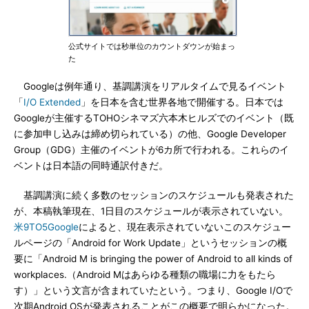
公式サイトでは秒単位のカウントダウンが始まっ
た
Googleは例年通り、基調講演をリアルタイムで見るイベント
「
I/O Extended
」を日本を含む世界各地で開催する。日本では
Googleが主催するTOHOシネマズ六本木ヒルズでのイベント（既
に参加申し込みは締め切られている）の他、Google Developer
Group（GDG）主催のイベントが6カ所で行われる。これらのイ
ベントは日本語の同時通訳付きだ。
基調講演に続く多数のセッションのスケジュールも発表された
が、本稿執筆現在、1日目のスケジュールが表示されていない。
米9TO5Google
によると、現在表示されていないこのスケジュー
ルページの「Android for Work Update」というセッションの概
要に「Android M is bringing the power of Android to all kinds of
workplaces.（Android Mはあらゆる種類の職場に力をもたら
す）」という文言が含まれていたという。つまり、Google I/Oで
次期Android OSが発表されることがこの概要で明らかになった。