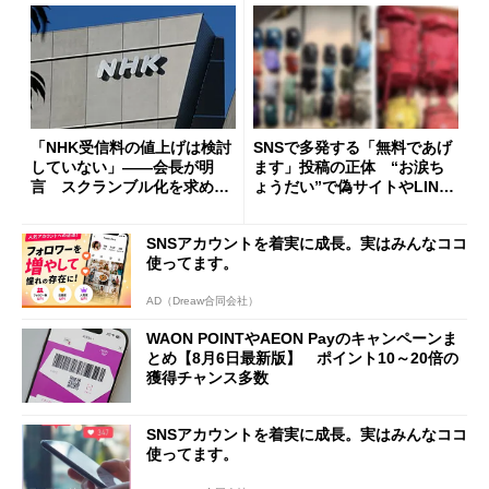
「NHK受信料の値上げは検討
SNSで多発する「無料であげ
していない」――会長が明
ます」投稿の正体 “お涙ち
言 スクランブル化を求める
ょうだい”で偽サイトやLINE
声絶えず
へ誘導するカラクリ
SNSアカウントを着実に成長。実はみんなココ
使ってます。
AD（Dreaw合同会社）
WAON POINTやAEON Payのキャンペーンま
とめ【8月6日最新版】 ポイント10～20倍の
獲得チャンス多数
SNSアカウントを着実に成長。実はみんなココ
使ってます。