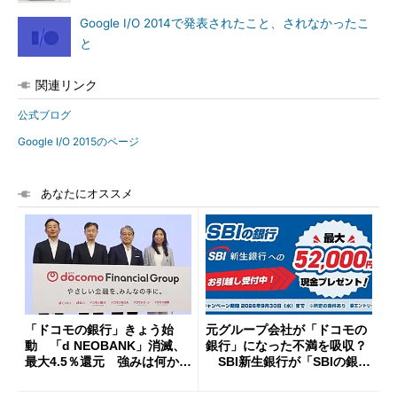
Google I/O 2014で発表されたこと、されなかったこ
と
関連リンク
公式ブログ
Google I/O 2015のページ
あなたにオススメ
「ドコモの銀行」きょう始
元グループ会社が「ドコモの
動 「d NEOBANK」消滅、
銀行」になった不満を吸収？
最大4.5％還元 強みは何か解
SBI新生銀行が「SBIの銀
説
行」として最大5.2万円のキャ
ッシュバックキャンペーンを