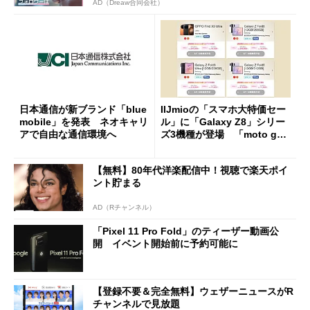
AD（Dreaw合同会社）
日本通信が新ブランド「blue
IIJmioの「スマホ大特価セー
mobile」を発表 ネオキャリ
ル」に「Galaxy Z8」シリー
アで自由な通信環境へ
ズ3機種が登場 「moto g37
j」や「OPPO Find X9 Ultr
a」も
【無料】80年代洋楽配信中！視聴で楽天ポイ
ント貯まる
AD（Rチャンネル）
「Pixel 11 Pro Fold」のティーザー動画公
開 イベント開始前に予約可能に
【登録不要＆完全無料】ウェザーニュースがR
チャンネルで見放題