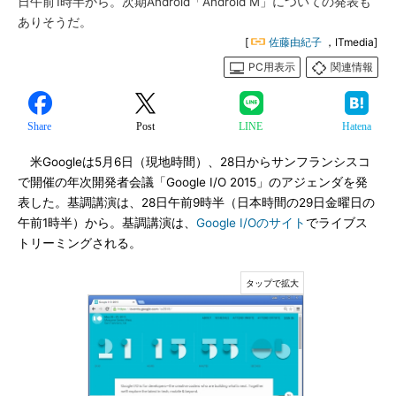
日午前1時半から。次期Android「Android M」についての発表も
ありそうだ。
[
佐藤由紀子
，ITmedia]
PC用表示
関連情報
Share
Post
LINE
Hatena
米Googleは5月6日（現地時間）、28日からサンフランシスコ
で開催の年次開発者会議「Google I/O 2015」のアジェンダを発
表した。基調講演は、28日午前9時半（日本時間の29日金曜日の
午前1時半）から。基調講演は、
Google I/Oのサイト
でライブス
トリーミングされる。