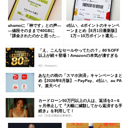
ahamoに「神です」との声―
d払い、dポイントのキャンペ
―値段そのままで40GBに
ーンまとめ【8月1日最新版】
「課金されたのかと思った」
1万～10万ポイント還元の
と戸惑いも
施策がめじろ押し
「え、こんなセールやってたの？」80％OFF
以上が続々登場！Amazonの本気が凄すぎる
AD（Amazon）
あなたの街の「スマホ決済」キャンペーンまと
め【2026年8月版】～PayPay、d払い、au PA
Y、楽天ペイ
カードローン50万円以上の人は、返済を3～6
ヶ月停止して『大幅に減額してから返済する手
続き』を利用して！
AD（渋谷法務総合事務所）