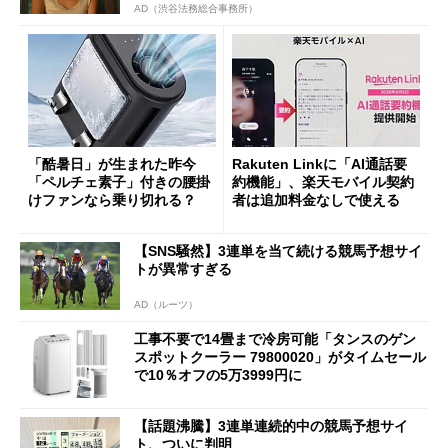
AD（渋谷法務総合事務所）
「酷暑日」が生まれた昨今
Rakuten Linkに「AI通話要
「ペルチェ素子」付きの腰掛
約機能」、楽天モバイル契約
けファンなら乗り切れる？
者は追加料金なしで使える
【SNS騒然】3連単を当て続ける競馬予想サイ
トが異常すぎる
AD（ルーツ）
工事不要で14畳まで冷房可能「タンスのゲン
スポットクーラー 79800020」がタイムセール
で10％オフの5万3999円に
【話題沸騰】3連単連続的中の競馬予想サイ
ト、ついに判明