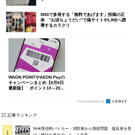
SNSで多発する「無料であげます」投稿の正
体 “お涙ちょうだい”で偽サイトやLINEへ誘
導するカラクリ
WAON POINTやAEON Payの
キャンペーンまとめ【8月6日
最新版】 ポイント10～20倍
の獲得チャンス多数
Recommended by
記事ランキング
NHK受信料パトカー・消防車から徴収問題、猛反発を受
け「検討を進めていく」と会長