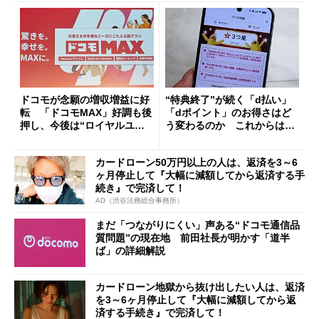
ドコモが念願の増収増益に好
“特典終了”が続く「d払い」
転 「ドコモMAX」好調も後
「dポイント」のお得さはど
押し、今後は“ロイヤルユー
う変わるのか これからは
ザー”を重視
「dカード」の利用が得策？
カードローン50万円以上の人は、返済を3～6
ヶ月停止して『大幅に減額してから返済する手
続き』で完済して！
AD（渋谷法務総合事務所）
まだ「つながりにくい」声ある“ドコモ通信品
質問題”の現在地 前田社長が明かす「道半
ば」の詳細解説
カードローン地獄から抜け出したい人は、返済
を3～6ヶ月停止して『大幅に減額してから返
済する手続き』で完済して！