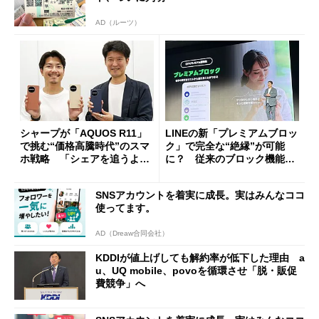
AD（ルーツ）
シャープが「AQUOS R11」
LINEの新「プレミアムブロッ
で挑む“価格高騰時代”のスマ
ク」で完全な“絶縁”が可能
ホ戦略 「シェアを追うより
に？ 従来のブロック機能と
も既存ユーザーを大切に」
の決定的な違い
SNSアカウントを着実に成長。実はみんなココ
使ってます。
AD（Dreaw合同会社）
KDDIが値上げしても解約率が低下した理由 a
u、UQ mobile、povoを循環させ「脱・販促
費競争」へ