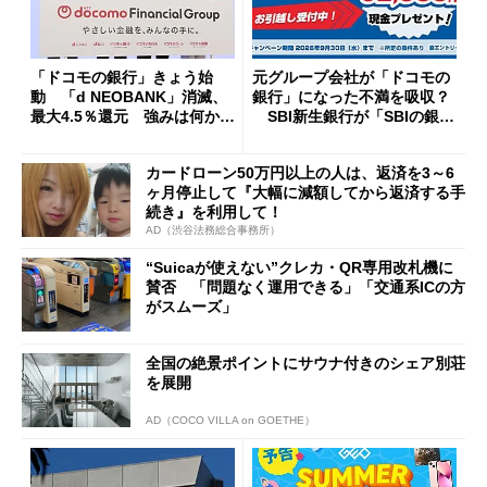
「ドコモの銀行」きょう始
元グループ会社が「ドコモの
動 「d NEOBANK」消滅、
銀行」になった不満を吸収？
最大4.5％還元 強みは何か解
SBI新生銀行が「SBIの銀
説
行」として最大5.2万円のキャ
ッシュバックキャンペーンを
カードローン50万円以上の人は、返済を3～6
開催
ヶ月停止して『大幅に減額してから返済する手
続き』を利用して！
AD（渋谷法務総合事務所）
“Suicaが使えない”クレカ・QR専用改札機に
賛否 「問題なく運用できる」「交通系ICの方
がスムーズ」
全国の絶景ポイントにサウナ付きのシェア別荘
を展開
AD（COCO VILLA on GOETHE）