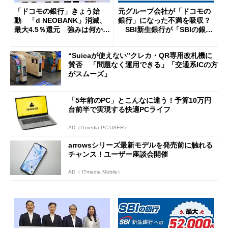
「ドコモの銀行」きょう始
元グループ会社が「ドコモの
動 「d NEOBANK」消滅、
銀行」になった不満を吸収？
最大4.5％還元 強みは何か解
SBI新生銀行が「SBIの銀
説
行」として最大5.2万円のキャ
ッシュバックキャンペーンを
“Suicaが使えない”クレカ・QR専用改札機に
開催
賛否 「問題なく運用できる」「交通系ICの方
がスムーズ」
「5年前のPC」とこんなに違う！予算10万円
台前半で実現する快適PCライフ
AD（ITmedia PC USER）
arrowsシリーズ最新モデルを発売前に触れる
チャンス！ユーザー座談会開催
AD（ ITmedia Mobile）