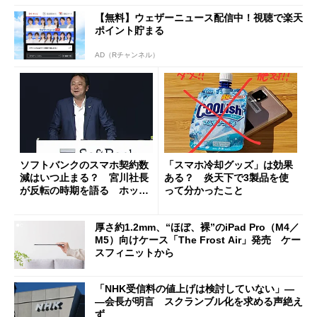
【無料】ウェザーニュース配信中！視聴で楽天
ポイント貯まる
AD（Rチャンネル）
ソフトバンクのスマホ契約数
「スマホ冷却グッズ」は効果
減はいつ止まる？ 宮川社長
ある？ 炎天下で3製品を使
が反転の時期を語る ホッピ
って分かったこと
ング対策は「真剣にやりすぎ
た」
厚さ約1.2mm、“ほぼ、裸”のiPad Pro（M4／
M5）向けケース「The Frost Air」発売 ケー
スフィニットから
「NHK受信料の値上げは検討していない」―
―会長が明言 スクランブル化を求める声絶え
ず