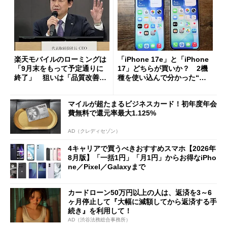
楽天モバイルのローミングは
「iPhone 17e」と「iPhone
「9月末をもって予定通りに
17」どちらが買いか？ 2機
終了」 狙いは「品質改善」
種を使い込んで分かった“ス
ただし「ルーラル限定で期
ペック表にない違い”
限を切った新契約」の可能性
マイルが超たまるビジネスカード！初年度年会
も
費無料で還元率最大1.125%
AD（クレディセゾン）
4キャリアで買うべきおすすめスマホ【2026年
8月版】「一括1円」「月1円」からお得なiPho
ne／Pixel／Galaxyまで
カードローン50万円以上の人は、返済を3～6
ヶ月停止して『大幅に減額してから返済する手
続き』を利用して！
AD（渋谷法務総合事務所）