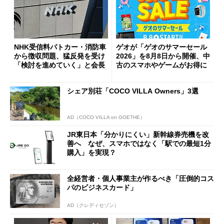
NHK受信料パトカー・消防車
ゲオが「ゲオのサマーセール
から徴収問題、猛反発を受け
2026」を8月8日から開催、中
「検討を進めていく」と会長
古のスマホやゲームがお得に
シェア別荘「COCO VILLA Owners」3選
AD（COCO VILLA on GOETHE）
JR東日本「分かりにくい」新幹線券売機を改
善へ なぜ、スマホではなく「駅での最短1分
購入」を実現？
全経営者・個人事業主が作るべき「圧倒的コス
パのビジネスカード」
AD（クレディセゾン）