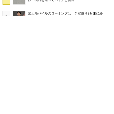
楽天モバイルのローミングは「予定通り9月末に終
了」 ただし「ルーラル限定で継続」の可能性も
KDDIが値上げしても解約率が低下した理由 au、UQ
mobile、povoを循環させ「脱・販促費競争」へ
ミストが出るハンディファンって涼しいの？ 家電量販
店でも買える「Aecooly Cold Air／Cold Air Pro」を試
す
JR東日本「分かりにくい」新幹線券売機を改善へ な
ぜ、スマホではなく「駅での最短1分購入」を実現？
まだ「つながりにくい」声ある“ドコモ通信品質問題”の
現在地 前田社長が明かす「道半ば」の詳細解説
ahamoの「40GB化」は値上げの布石か？ 通信品質改