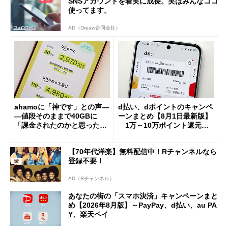
SNSアカウントを着実に成長。実はみんなココ
使ってます。
AD（Dreaw合同会社）
ahamoに「神です」との声―
d払い、dポイントのキャンペ
―値段そのままで40GBに
ーンまとめ【8月1日最新版】
「課金されたのかと思った」
1万～10万ポイント還元の
と戸惑いも
施策がめじろ押し
【70年代洋楽】無料配信中！Rチャンネルなら
登録不要！
AD（Rチャンネル）
あなたの街の「スマホ決済」キャンペーンまと
め【2026年8月版】～PayPay、d払い、au PA
Y、楽天ペイ