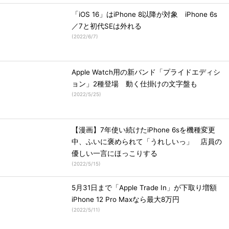
「iOS 16」はiPhone 8以降が対象 iPhone 6s
／7と初代SEは外れる
(
2022/6/7
)
Apple Watch用の新バンド「プライドエディシ
ョン」2種登場 動く仕掛けの文字盤も
(
2022/5/25
)
【漫画】7年使い続けたiPhone 6sを機種変更
中、ふいに褒められて「うれしいっ」 店員の
優しい一言にほっこりする
(
2022/5/15
)
5月31日まで「Apple Trade In」が下取り増額
iPhone 12 Pro Maxなら最大8万円
(
2022/5/11
)