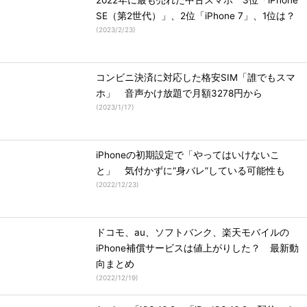
2022年に最も売れた中古スマホ 3位「iPhone
SE（第2世代）」、2位「iPhone 7」、1位は？
(
2023/2/23
)
コンビニ決済に対応した格安SIM「誰でもスマ
ホ」 音声かけ放題で月額3278円から
(
2023/1/17
)
iPhoneの初期設定で「やってはいけないこ
と」 気付かずに“身バレ”している可能性も
(
2022/12/23
)
ドコモ、au、ソフトバンク、楽天モバイルの
iPhone補償サービスは値上がりした？ 最新動
向まとめ
(
2022/12/19
)