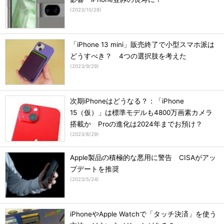
(
2023/10/28
)
「iPhone 13 mini」販売終了で小型スマホ派は
どうすべき？ 4つの選択肢を考えた
(
2023/9/29
)
次期iPhoneはどうなる？：「iPhone
15（仮）」は標準モデルも4800万画素カメラ
搭載か Proの進化は2024年までお預け？
(
2023/8/29
)
Apple製品の積極的な悪用に警告 CISAがアッ
プデートを推奨
(
2023/5/24
)
iPhoneやApple Watchで「タッチ決済」を使う