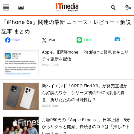
「iPhone 6s」関連の最新 ニュース・レビュー・解説
記事 まとめ
Share
Post
LINE
Apple、旧型iPhone・iPad向けに緊急セキュリ
ティ更新を配信
(
2026/3/13
)
新ハイエンド「OPPO Find X9」が発売直後か
ら好調のワケ シリーズ初のFeliCa採用の真
意、折りたたみの可能性は？
(
2026/1/28
)
月額980円の「Apple Fitness+」日本上陸 5分
からサクッと開始、長続きのコツは「推しのト
レーナー」？