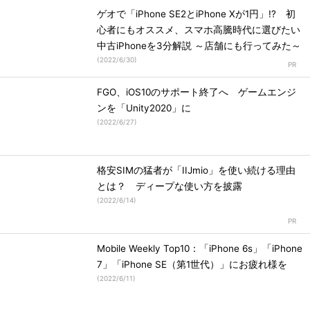
ゲオで「iPhone SE2とiPhone Xが1円」!? 初
心者にもオススメ、スマホ高騰時代に選びたい
中古iPhoneを3分解説 ～店舗にも行ってみた～
(
2022/6/30
)
FGO、iOS10のサポート終了へ ゲームエンジ
ンを「Unity2020」に
(
2022/6/27
)
格安SIMの猛者が「IIJmio」を使い続ける理由
とは？ ディープな使い方を披露
(
2022/6/14
)
Mobile Weekly Top10：「iPhone 6s」「iPhone
7」「iPhone SE（第1世代）」にお疲れ様を
(
2022/6/11
)