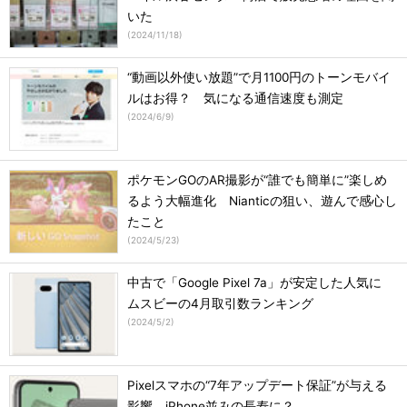
いた
(
2024/11/18
)
“動画以外使い放題”で月1100円のトーンモバイ
ルはお得？ 気になる通信速度も測定
(
2024/6/9
)
ポケモンGOのAR撮影が“誰でも簡単に”楽しめ
るよう大幅進化 Nianticの狙い、遊んで感心し
たこと
(
2024/5/23
)
中古で「Google Pixel 7a」が安定した人気に
ムスビーの4月取引数ランキング
(
2024/5/2
)
Pixelスマホの“7年アップデート保証”が与える
影響 iPhone並みの長寿に？