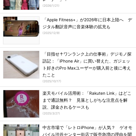
(
2026/1/21
)
「Apple Fitness+」が2026年に日本上陸へ デ
ジタル翻訳音声に音楽体験の拡充も
(
2025/12/9
)
「目指せ↑ワンランク上の仕事術」デジモノ探
訪記：「iPhone Air」に買い替えた、ガジェッ
ト好きのPro Maxユーザーが購入前と後に考え
たこと
(
2025/10/17
)
楽天モバイル活用術：「Rakuten Link」はどこ
まで通話無料？ 見落としがちな注意点を解
説、課金されるケースも
(
2025/3/27
)
中古市場で「レトロiPhone」が人気？ ゲオモ
バイル渋谷センター街店で販売急増の理由を聞