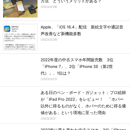
方法 どういうメリットがある？
(
2023/4/28
)
Apple、「iOS 16.4」配信 新絵文字や通話音
声改善など新機能多数
(
2023/3/28
)
2022年度の中古スマホ年間販売数 3位
「iPhone 7」、2位「iPhone SE（第2世
代）」、1位は？
(
2023/3/27
)
ある日のペン・ボード・ガジェット：プロ絵師
が「iPad Pro 2022」をレビュー！ 「ホバー
以外に得るものがなく、ホバーのために得る価
値がある」という境地に至った理由
(
2023/3/2
)