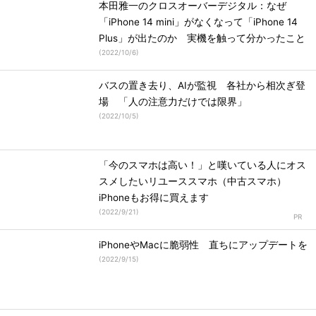
本田雅一のクロスオーバーデジタル：なぜ
「iPhone 14 mini」がなくなって「iPhone 14
Plus」が出たのか 実機を触って分かったこと
(
2022/10/6
)
バスの置き去り、AIが監視 各社から相次ぎ登
場 「人の注意力だけでは限界」
(
2022/10/5
)
「今のスマホは高い！」と嘆いている人にオス
スメしたいリユーススマホ（中古スマホ）
iPhoneもお得に買えます
(
2022/9/21
)
iPhoneやMacに脆弱性 直ちにアップデートを
(
2022/9/15
)