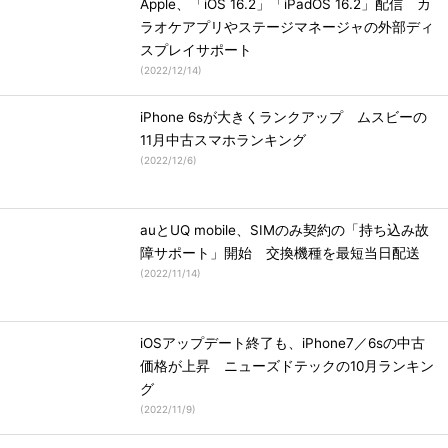
Apple、「iOS 16.2」「iPadOS 16.2」配信 カ
ラオケアプリやステージマネージャの外部ディ
スプレイサポート
(
2022/12/14
)
iPhone 6sが大きくランクアップ ムスビーの
11月中古スマホランキング
(
2022/12/6
)
auとUQ mobile、SIMのみ契約の「持ち込み故
障サポート」開始 交換機種を最短当日配送
(
2022/11/14
)
iOSアップデート終了も、iPhone7／6sの中古
価格が上昇 ニューズドテックの10月ランキン
グ
(
2022/11/9
)