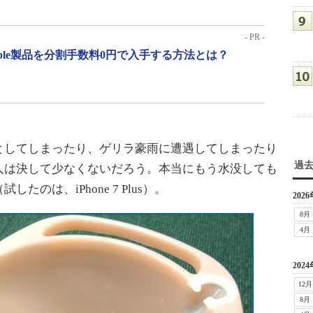
- PR -
pple製品を分割手数料0円で入手する方法とは？
してしまったり、ゲリラ豪雨に遭遇してしまったり
過
人は決して少なくないだろう。本当にもう水没しても
のは、iPhone 7 Plus）。
2026
8月
4月
2024
12月
8月