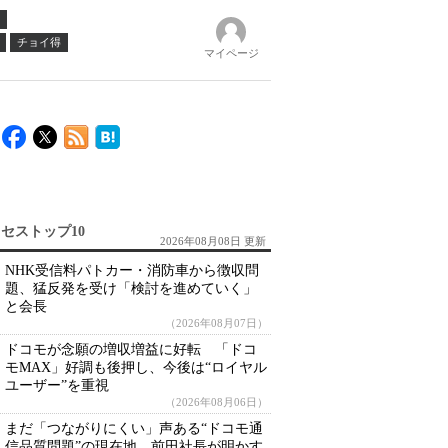
チョイ得
マイページ
セストップ10
2026年08月08日 更新
NHK受信料パトカー・消防車から徴収問
題、猛反発を受け「検討を進めていく」
と会長
（2026年08月07日）
ドコモが念願の増収増益に好転 「ドコ
モMAX」好調も後押し、今後は“ロイヤル
ユーザー”を重視
（2026年08月06日）
まだ「つながりにくい」声ある“ドコモ通
信品質問題”の現在地 前田社長が明かす