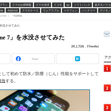
プラン
スマホお得情報
スマホ決済
ドコモ
ソフトバンク
楽天モバイル
au
スマホケース
ウェアラブル
イヤフォン
バッテリー
デジモノ
ne
Android
sored ｜
IIJmio
」を水没させてみた
ne 7」を水没させてみた
[
村上万純
，
ITmedia
]
アク
Share
neとして初めて防水／防塵（じん）性能をサポートして
相当
する。