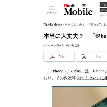
料金
iPho
メディア
Spon
ITmedia Mobile
>
本当に大丈夫？ 「iPhone 7
本当に大丈夫？ 「iPho
2016年09月16日 15時45分 公開
印刷
見る
「iPhone 7／7 Plus」
は、iPho
おり、その保護等級は
「IP67」に