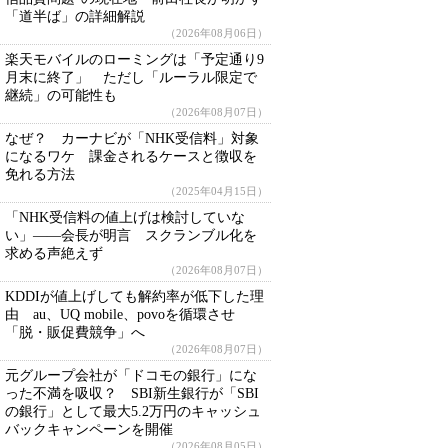
「道半ば」の詳細解説
（2026年08月06日）
楽天モバイルのローミングは「予定通り9
月末に終了」 ただし「ルーラル限定で
継続」の可能性も
（2026年08月07日）
なぜ？ カーナビが「NHK受信料」対象
になるワケ 課金されるケースと徴収を
免れる方法
（2025年04月15日）
「NHK受信料の値上げは検討していな
い」――会長が明言 スクランブル化を
求める声絶えず
（2026年08月07日）
KDDIが値上げしても解約率が低下した理
由 au、UQ mobile、povoを循環させ
「脱・販促費競争」へ
（2026年08月07日）
元グループ会社が「ドコモの銀行」にな
った不満を吸収？ SBI新生銀行が「SBI
の銀行」として最大5.2万円のキャッシュ
バックキャンペーンを開催
（2026年08月05日）