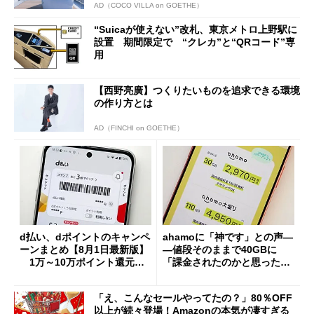
AD（COCO VILLA on GOETHE）
“Suicaが使えない”改札、東京メトロ上野駅に
設置 期間限定で “クレカ”と“QRコード”専
用
【西野亮廣】つくりたいものを追求できる環境
の作り方とは
AD（FINCHI on GOETHE）
d払い、dポイントのキャンペ
ahamoに「神です」との声―
ーンまとめ【8月1日最新版】
―値段そのままで40GBに
1万～10万ポイント還元の
「課金されたのかと思った」
施策がめじろ押し
と戸惑いも
「え、こんなセールやってたの？」80％OFF
以上が続々登場！Amazonの本気が凄すぎる