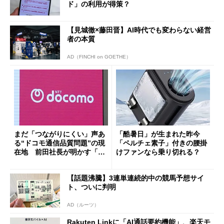
ド」の利用が得策？
【見城徹×藤田晋】AI時代でも変わらない経営
者の本質
AD（FINCHI on GOETHE）
まだ「つながりにくい」声あ
「酷暑日」が生まれた昨今
る“ドコモ通信品質問題”の現
「ペルチェ素子」付きの腰掛
在地 前田社長が明かす「道
けファンなら乗り切れる？
半ば」の詳細解説
【話題沸騰】3連単連続的中の競馬予想サイ
ト、ついに判明
AD（ルーツ）
Rakuten Linkに「AI通話要約機能」、楽天モ