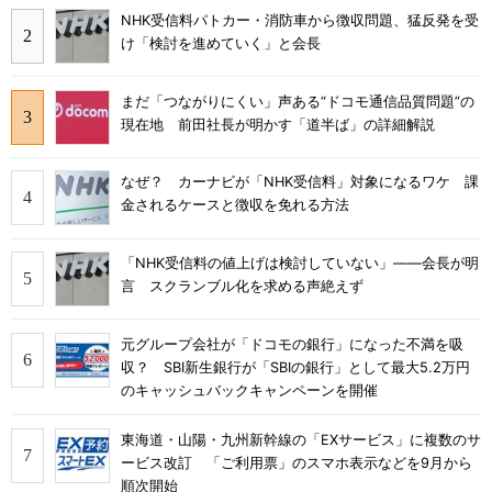
NHK受信料パトカー・消防車から徴収問題、猛反発を受
け「検討を進めていく」と会長
まだ「つながりにくい」声ある“ドコモ通信品質問題”の
現在地 前田社長が明かす「道半ば」の詳細解説
なぜ？ カーナビが「NHK受信料」対象になるワケ 課
金されるケースと徴収を免れる方法
「NHK受信料の値上げは検討していない」――会長が明
言 スクランブル化を求める声絶えず
元グループ会社が「ドコモの銀行」になった不満を吸
収？ SBI新生銀行が「SBIの銀行」として最大5.2万円
のキャッシュバックキャンペーンを開催
東海道・山陽・九州新幹線の「EXサービス」に複数のサ
ービス改訂 「ご利用票」のスマホ表示などを9月から
順次開始