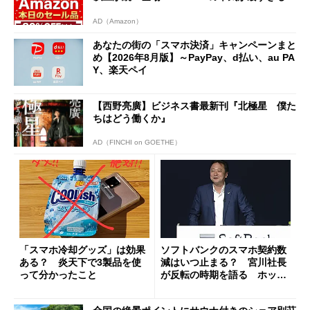
AD（Amazon）
あなたの街の「スマホ決済」キャンペーンまと
め【2026年8月版】～PayPay、d払い、au PA
Y、楽天ペイ
【西野亮廣】ビジネス書最新刊『北極星 僕た
ちはどう働くか』
AD（FINCHI on GOETHE）
「スマホ冷却グッズ」は効果
ソフトバンクのスマホ契約数
ある？ 炎天下で3製品を使
減はいつ止まる？ 宮川社長
って分かったこと
が反転の時期を語る ホッピ
ング対策は「真剣にやりすぎ
た」