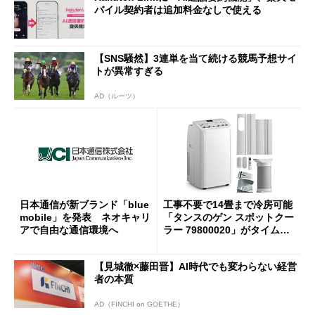
バイル契約者は追加料金なしで使える
【SNS騒然】3連単を当て続ける競馬予想サイ
トが異常すぎる
AD（ルーツ）
日本通信が新ブランド「blue
工事不要で14畳まで冷房可能
mobile」を発表 ネオキャリ
「タンスのゲン スポットクー
アで自由な通信環境へ
ラー 79800020」がタイムセ
ールで10％オフの5万3999円
に
【見城徹×藤田晋】AI時代でも変わらない経営
者の本質
AD（FINCHI on GOETHE）