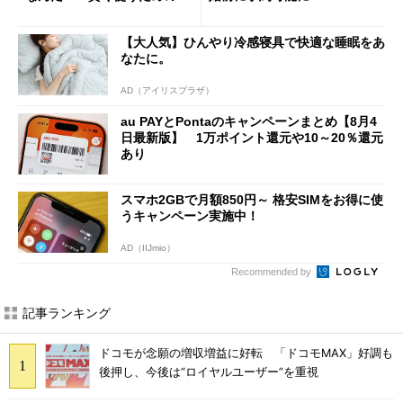
意点も
【大人気】ひんやり冷感寝具で快適な睡眠をあ
なたに。
AD（アイリスプラザ）
au PAYとPontaのキャンペーンまとめ【8月4
日最新版】 1万ポイント還元や10～20％還元
あり
スマホ2GBで月額850円～ 格安SIMをお得に使
うキャンペーン実施中！
AD（IIJmio）
Recommended by
記事ランキング
ドコモが念願の増収増益に好転 「ドコモMAX」好調も
後押し、今後は“ロイヤルユーザー”を重視