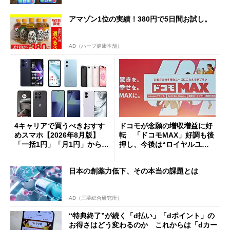
アマゾン1位の実績！380円で5日間お試し。
AD（ハーブ健康本舗）
4キャリアで買うべきおすす
ドコモが念願の増収増益に好
めスマホ【2026年8月版】
転 「ドコモMAX」好調も後
「一括1円」「月1円」からお
押し、今後は“ロイヤルユー
得なiPhone／Pixel／Galaxy
ザー”を重視
まで
日本の創薬力低下、その本当の課題とは
AD（三菱総合研究所）
“特典終了”が続く「d払い」「dポイント」の
お得さはどう変わるのか これからは「dカー