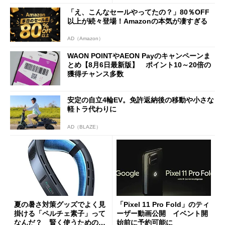
a」も
「え、こんなセールやってたの？」80％OFF
以上が続々登場！Amazonの本気が凄すぎる
AD（Amazon）
WAON POINTやAEON Payのキャンペーンま
とめ【8月6日最新版】 ポイント10～20倍の
獲得チャンス多数
安定の自立4輪EV。免許返納後の移動や小さな
軽トラ代わりに
AD（BLAZE）
夏の暑さ対策グッズでよく見
「Pixel 11 Pro Fold」のティ
掛ける「ペルチェ素子」って
ーザー動画公開 イベント開
なんだ？ 賢く使うための注
始前に予約可能に