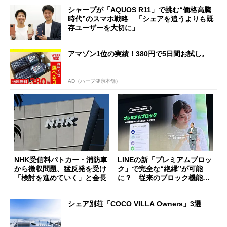
シャープが「AQUOS R11」で挑む“価格高騰
時代”のスマホ戦略 「シェアを追うよりも既
存ユーザーを大切に」
アマゾン1位の実績！380円で5日間お試し。
AD（ハーブ健康本舗）
NHK受信料パトカー・消防車
LINEの新「プレミアムブロッ
から徴収問題、猛反発を受け
ク」で完全な“絶縁”が可能
「検討を進めていく」と会長
に？ 従来のブロック機能と
の決定的な違い
シェア別荘「COCO VILLA Owners」3選