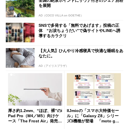
全国の絶景ポイントにサウナ付きのシェア別荘
を展開
AD（COCO VILLA on GOETHE）
SNSで多発する「無料であげます」投稿の正
体 “お涙ちょうだい”で偽サイトやLINEへ誘
導するカラクリ
【大人気】ひんやり冷感寝具で快適な睡眠をあ
なたに。
AD（アイリスプラザ）
厚さ約1.2mm、“ほぼ、裸”のi
IIJmioの「スマホ大特価セー
Pad Pro（M4／M5）向けケ
ル」に「Galaxy Z8」シリー
ース「The Frost Air」発売
ズ3機種が登場 「moto g37
ケースフィニットから
j」や「OPPO Find X9 Ultr