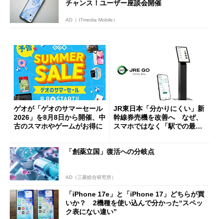
チャンス！ユーザー座談会開催
AD（ ITmedia Mobile）
ゲオが「ゲオのサマーセール
JR東日本「分かりにくい」新
2026」を8月8日から開催、中
幹線券売機を改善へ なぜ、
古のスマホやゲームがお得に
スマホではなく「駅での最短
1分購入」を実現？
「創薬立国」復活への分岐点
AD（三菱総合研究所）
「iPhone 17e」と「iPhone 17」どちらが買
いか？ 2機種を使い込んで分かった“スペッ
ク表にない違い”