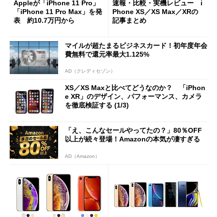
Appleが「iPhone 11 Pro」
速報・比較・実機レビュー i
「iPhone 11 Pro Max」を発
Phone XS／XS Max／XRの
表 約10.7万円から
記事まとめ
マイルが超たまるビジネスカード！初年度年会
費無料で還元率最大1.125%
AD（クレディセゾン）
XS／XS Maxと比べてどうなのか？ 「iPhon
e XR」のデザイン、パフォーマンス、カメラ
を徹底検証する (1/3)
「え、こんなセールやってたの？」80％OFF
以上が続々登場！Amazonの本気が凄すぎる
AD（Amazon）