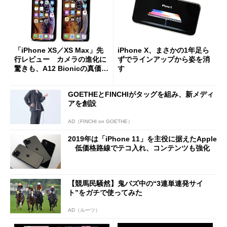
「iPhone XS／XS Max」先
iPhone X、まさかの1年足ら
行レビュー カメラの進化に
ずでラインアップから姿を消
驚きも、A12 Bionicの真価は
す
これから？ (1/3)
GOETHEとFINCHIがタッグを組み、新メディ
アを創設
AD（FINCHI on GOETHE）
2019年は「iPhone 11」を主役に据えたApple
低価格路線でテコ入れ、コンテンツも強化
【競馬民騒然】鬼バズ中の“3連単連発サイ
ト”をガチで使ってみた
AD（ルーツ）