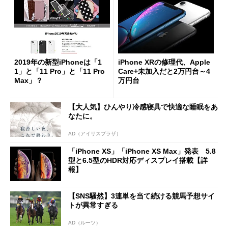
2019年の新型iPhoneは「1
iPhone XRの修理代、Apple
1」と「11 Pro」と「11 Pro
Care+未加入だと2万円台～4
Max」？
万円台
【大人気】ひんやり冷感寝具で快適な睡眠をあ
なたに。
AD（アイリスプラザ）
「iPhone XS」「iPhone XS Max」発表 5.8
型と6.5型のHDR対応ディスプレイ搭載【詳
報】
【SNS騒然】3連単を当て続ける競馬予想サイ
トが異常すぎる
AD（ルーツ）