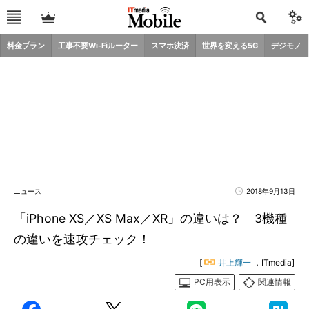
料金プラン
工事不要Wi-Fiルーター
スマホ決済
世界を変える5G
デジモノ
ニュース
2018年9月13日
「iPhone XS／XS Max／XR」の違いは？ 3機種
の違いを速攻チェック！
[
井上輝一
，ITmedia]
PC用表示
関連情報