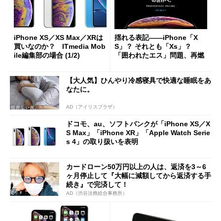
iPhone XS／XS Max／XRは
揺れる表記――iPhone「X
買いなのか？ ITmedia Mob
S」？ それとも「Xs」？
ile編集部の場合 (1/2)
「囲われたエス」問題、再燃
【大人気】ひんやり冷感寝具で快適な睡眠をあ
なたに。
AD（アイリスプラザ）
ドコモ、au、ソフトバンクが「iPhone XS／X
S Max」「iPhone XR」「Apple Watch Serie
s 4」の取り扱いを表明
カードローン50万円以上の人は、返済を3～6
ヶ月停止して『大幅に減額してから返済する手
続き』で完済して！
AD（渋谷法務総合事務所）