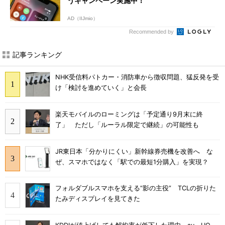
うキャンペーン実施中！
AD（IIJmio）
Recommended by
記事ランキング
NHK受信料パトカー・消防車から徴収問題、猛反発を受
け「検討を進めていく」と会長
楽天モバイルのローミングは「予定通り9月末に終
了」 ただし「ルーラル限定で継続」の可能性も
JR東日本「分かりにくい」新幹線券売機を改善へ な
ぜ、スマホではなく「駅での最短1分購入」を実現？
フォルダブルスマホを支える“影の主役” TCLの折りた
たみディスプレイを見てきた