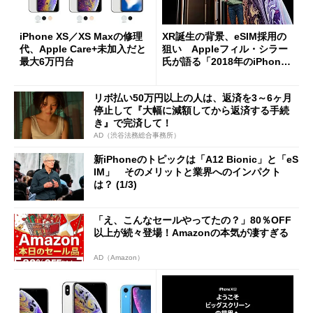
iPhone XS／XS Maxの修理
XR誕生の背景、eSIM採用の
代、Apple Care+未加入だと
狙い Appleフィル・シラー
最大6万円台
氏が語る「2018年のiPhon
e」 (1/2)
リボ払い50万円以上の人は、返済を3～6ヶ月
停止して『大幅に減額してから返済する手続
き』で完済して！
AD（渋谷法務総合事務所）
新iPhoneのトピックは「A12 Bionic」と「eS
IM」 そのメリットと業界へのインパクト
は？ (1/3)
「え、こんなセールやってたの？」80％OFF
以上が続々登場！Amazonの本気が凄すぎる
AD（Amazon）