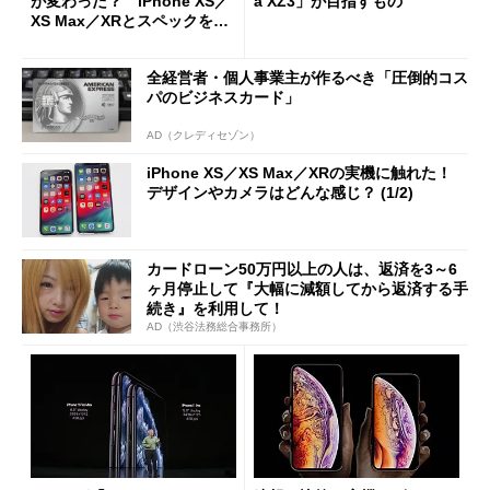
が変わった？ iPhone XS／
a XZ3」が目指すもの
XS Max／XRとスペックを比
較する
全経営者・個人事業主が作るべき「圧倒的コス
パのビジネスカード」
AD（クレディセゾン）
iPhone XS／XS Max／XRの実機に触れた！
デザインやカメラはどんな感じ？ (1/2)
カードローン50万円以上の人は、返済を3～6
ヶ月停止して『大幅に減額してから返済する手
続き』を利用して！
AD（渋谷法務総合事務所）