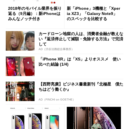
2018年のモバイル業界を振り
新「iPhone」3機種と「Xper
返る（9月編）：新iPhoneは
ia XZ3」「Galaxy Note9」
みんなノッチ付き
のスペックを比較する
カードローン地獄の人は、消費者金融が教えな
い『返済停止して減額・免除する方法』で完済
して
AD（渋谷法務総合事務所）
「iPhone XR」は「XS」よりオススメ 使い
比べた結論 (1/4)
【西野亮廣】ビジネス書最新刊『北極星 僕た
ちはどう働くか』
AD（FINCHI on GOETHE）