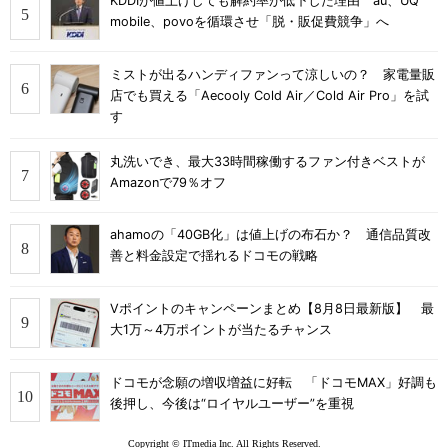
KDDIが値上げしても解約率が低下した理由 au、UQ
mobile、povoを循環させ「脱・販促費競争」へ
ミストが出るハンディファンって涼しいの？ 家電量販
店でも買える「Aecooly Cold Air／Cold Air Pro」を試
す
丸洗いでき、最大33時間稼働するファン付きベストが
Amazonで79％オフ
ahamoの「40GB化」は値上げの布石か？ 通信品質改
善と料金設定で揺れるドコモの戦略
Vポイントのキャンペーンまとめ【8月8日最新版】 最
大1万～4万ポイントが当たるチャンス
ドコモが念願の増収増益に好転 「ドコモMAX」好調も
後押し、今後は“ロイヤルユーザー”を重視
Copyright © ITmedia Inc. All Rights Reserved.