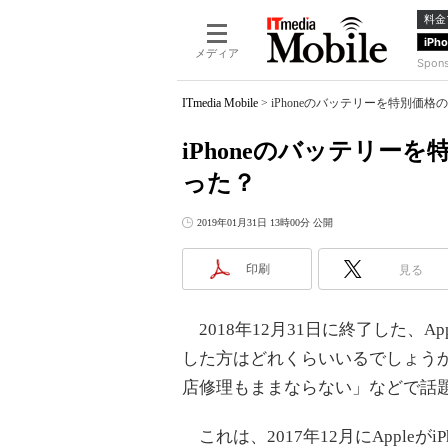
料金
iPh
メディア
Spon
ITmedia Mobile
>
iPhoneのバッテリーを特別価格
iPhoneのバッテリー
った？
2019年01月31日 13時00分 公開
印刷
見る
2018年12月31日に終了した、
した方はどれくらいいるでしょうか。「
店修理もままならない」などで話
これは、2017年12月にAppleが