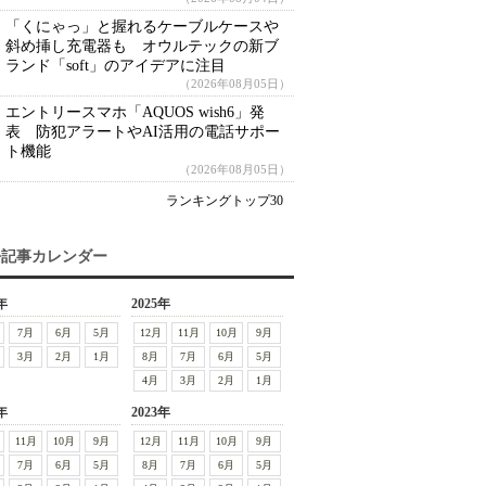
「くにゃっ」と握れるケーブルケースや
斜め挿し充電器も オウルテックの新ブ
ランド「soft」のアイデアに注目
（2026年08月05日）
エントリースマホ「AQUOS wish6」発
表 防犯アラートやAI活用の電話サポー
ト機能
（2026年08月05日）
ランキングトップ30
去記事カレンダー
年
2025年
7月
6月
5月
12月
11月
10月
9月
3月
2月
1月
8月
7月
6月
5月
4月
3月
2月
1月
年
2023年
11月
10月
9月
12月
11月
10月
9月
7月
6月
5月
8月
7月
6月
5月