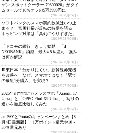
ゲン スポットクーラー 79800020」がタイ
ムセールで10％オフの5万3999円に
（2026年08月05日）
ソフトバンクのスマホ契約数減はいつ止
まる？ 宮川社長が反転の時期を語る
ホッピング対策は「真剣にやりすぎた」
（2026年08月04日）
「ドコモの銀行」きょう始動 「d
NEOBANK」消滅、最大4.5％還元 強み
は何か解説
（2026年08月03日）
JR東日本「分かりにくい」新幹線券売機
を改善へ なぜ、スマホではなく「駅で
の最短1分購入」を実現？
（2026年07月04日）
2026年の“本気”カメラスマホ「Xiaomi 17
Ultra」と「OPPO Find X9 Ultra」、写りの
違いを徹底比較してみた
（2026年08月05日）
au PAYとPontaのキャンペーンまとめ【8
月4日最新版】 1万ポイント還元や10～
20％還元あり
（2026年08月04日）