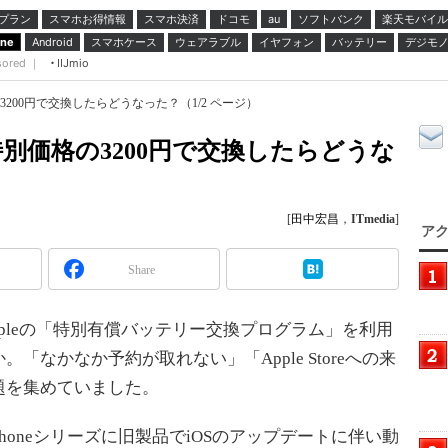
プラン
スマホお得情報
スマホ決済
ドコモ
ソフトバンク
楽天モバイル
au
スマホケース
ウェアラブル
イヤフォン
バッテリー
デジモ
one
Android
sored ｜
IIJmio
の3200円で交換したらどうなった？（1/2 ページ）
を特別価格の3200円で交換したらどうな
[
田中宏昌
，
ITmedia
]
アク
Share
Appleの「特別有償バッテリー交換プログラム」を利用
なかなか予約が取れない」「Apple Storeへの来
題を集めていました。
iPhoneシリーズに旧製品でiOSのアップデートに伴い動