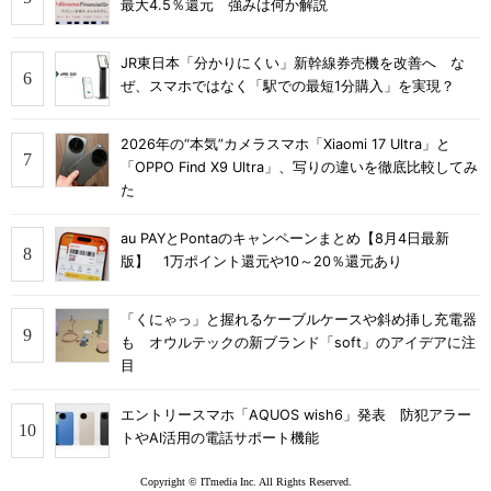
最大4.5％還元 強みは何か解説
JR東日本「分かりにくい」新幹線券売機を改善へ な
ぜ、スマホではなく「駅での最短1分購入」を実現？
2026年の“本気”カメラスマホ「Xiaomi 17 Ultra」と
「OPPO Find X9 Ultra」、写りの違いを徹底比較してみ
た
au PAYとPontaのキャンペーンまとめ【8月4日最新
版】 1万ポイント還元や10～20％還元あり
「くにゃっ」と握れるケーブルケースや斜め挿し充電器
も オウルテックの新ブランド「soft」のアイデアに注
目
エントリースマホ「AQUOS wish6」発表 防犯アラー
トやAI活用の電話サポート機能
Copyright © ITmedia Inc. All Rights Reserved.