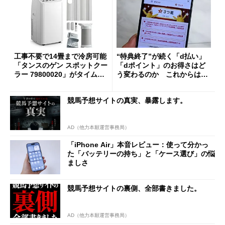
工事不要で14畳まで冷房可能
“特典終了”が続く「d払い」
「タンスのゲン スポットクー
「dポイント」のお得さはど
ラー 79800020」がタイムセ
う変わるのか これからは
ールで10％オフの5万3999円
「dカード」の利用が得策？
に
競馬予想サイトの真実、暴露します。
AD（他力本願運営事務局）
「iPhone Air」本音レビュー：使って分かっ
た「バッテリーの持ち」と「ケース選び」の悩
ましさ
競馬予想サイトの裏側、全部書きました。
AD（他力本願運営事務局）