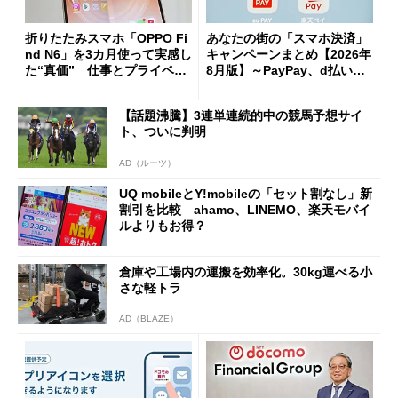
折りたたみスマホ「OPPO Fi
あなたの街の「スマホ決済」
nd N6」を3カ月使って実感し
キャンペーンまとめ【2026年
た“真価” 仕事とプライベー
8月版】～PayPay、d払い、a
トで大活躍
u PAY、楽天ペイ
【話題沸騰】3連単連続的中の競馬予想サイ
ト、ついに判明
AD（ルーツ）
UQ mobileとY!mobileの「セット割なし」新
割引を比較 ahamo、LINEMO、楽天モバイ
ルよりもお得？
倉庫や工場内の運搬を効率化。30kg運べる小
さな軽トラ
AD（BLAZE）