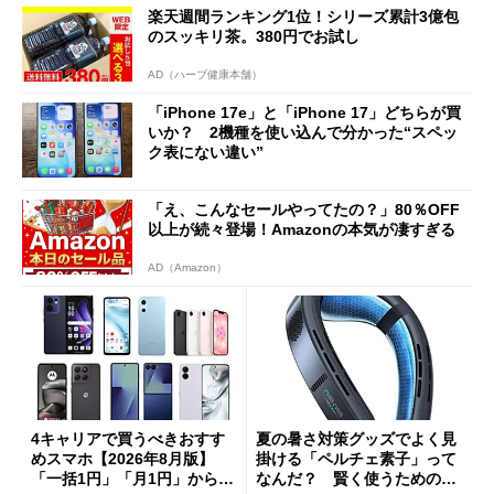
楽天週間ランキング1位！シリーズ累計3億包
のスッキリ茶。380円でお試し
AD（ハーブ健康本舗）
「iPhone 17e」と「iPhone 17」どちらが買
いか？ 2機種を使い込んで分かった“スペッ
ク表にない違い”
「え、こんなセールやってたの？」80％OFF
以上が続々登場！Amazonの本気が凄すぎる
AD（Amazon）
4キャリアで買うべきおすす
夏の暑さ対策グッズでよく見
めスマホ【2026年8月版】
掛ける「ペルチェ素子」って
「一括1円」「月1円」からお
なんだ？ 賢く使うための注