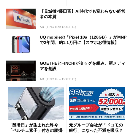
得なiPhone／Pixel／Galaxy
意点も
まで
【見城徹×藤田晋】AI時代でも変わらない経営
者の本質
AD（FINCHI on GOETHE）
UQ mobileの「Pixel 10a（128GB）」がMNP
で2年間、約1.1万円に【スマホお得情報】
GOETHEとFINCHIがタッグを組み、新メディ
アを創設
AD（FINCHI on GOETHE）
「酷暑日」が生まれた昨今
元グループ会社が「ドコモの
「ペルチェ素子」付きの腰掛
銀行」になった不満を吸収？