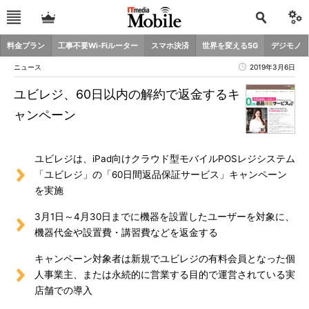
料金プラン
工事不要Wi-Fiルーター
スマホ決済
世界を変える5G
デジモノ
ニュース
2019年3月6日
ユビレジ、60日以内の解約で返金するキ
ャンペーン
ユビレジは、iPad向けクラウド型モバイルPOSレジシステム
「ユビレジ」の「60日間返品保証サービス」キャンペーン
を実施
3月1日～4月30日までに機器を設置したユーザーを対象に、
機器代金や設置費・講習費などを返金する
キャンペーン対象者は新規でユビレジの有料会員となった個
人事業主、または永続的に営業する目的で運営されている実
店舗での導入