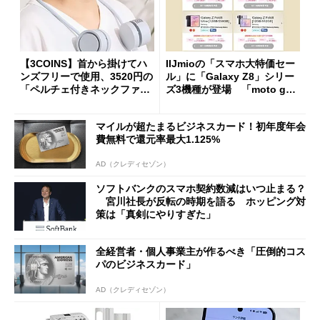
【3COINS】首から掛けてハ
IIJmioの「スマホ大特価セー
ンズフリーで使用、3520円の
ル」に「Galaxy Z8」シリー
「ペルチェ付きネックファ
ズ3機種が登場 「moto g37
ン」
j」や「OPPO Find X9 Ultr
a」も
マイルが超たまるビジネスカード！初年度年会
費無料で還元率最大1.125%
AD（クレディセゾン）
ソフトバンクのスマホ契約数減はいつ止まる？
宮川社長が反転の時期を語る ホッピング対
策は「真剣にやりすぎた」
全経営者・個人事業主が作るべき「圧倒的コス
パのビジネスカード」
AD（クレディセゾン）