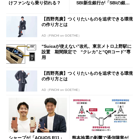
けファンなら乗り切れる？
SBI新生銀行が「SBIの銀
行」として最大5.2万円のキャ
ッシュバックキャンペーンを
【西野亮廣】つくりたいものを追求できる環境
開催
の作り方とは
AD（FINCHI on GOETHE）
“Suicaが使えない”改札、東京メトロ上野駅に
設置 期間限定で “クレカ”と“QRコード”専
用
【西野亮廣】つくりたいものを追求できる環境
の作り方とは
AD（FINCHI on GOETHE）
シャープが「AQUOS R11」
熊本地震の影響で通信障害が