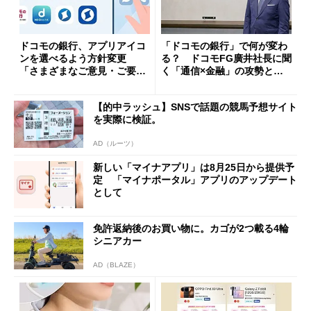
ドコモの銀行、アプリアイコ
「ドコモの銀行」で何が変わ
ンを選べるよう方針変更
る？ ドコモFG廣井社長に聞
「さまざまなご意見・ご要望
く「通信×金融」の攻勢とグ
を踏まえ」
ループ戦略
【的中ラッシュ】SNSで話題の競馬予想サイト
を実際に検証。
AD（ルーツ）
新しい「マイナアプリ」は8月25日から提供予
定 「マイナポータル」アプリのアップデート
として
免許返納後のお買い物に。カゴが2つ載る4輪
シニアカー
AD（BLAZE）