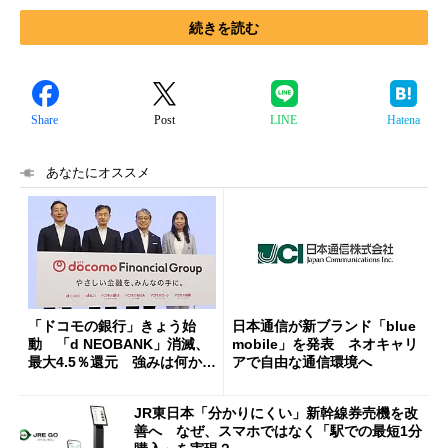
続きを読む
Share
Post
LINE
Hatena
あなたにオススメ
「ドコモの銀行」きょう始
日本通信が新ブランド「blue
動 「d NEOBANK」消滅、
mobile」を発表 ネオキャリ
最大4.5％還元 強みは何か解
アで自由な通信環境へ
説
JR東日本「分かりにくい」新幹線券売機を改
善へ なぜ、スマホではなく「駅での最短1分