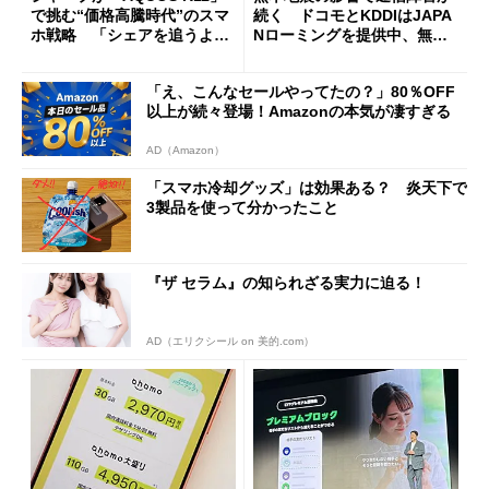
で挑む“価格高騰時代”のスマ
続く ドコモとKDDIはJAPA
ホ戦略 「シェアを追うより
Nローミングを提供中、無料
も既存ユーザーを大切に」
Wi-Fi「00000JAPAN」も開
放
「え、こんなセールやってたの？」80％OFF
以上が続々登場！Amazonの本気が凄すぎる
AD（Amazon）
「スマホ冷却グッズ」は効果ある？ 炎天下で
3製品を使って分かったこと
『ザ セラム』の知られざる実力に迫る！
AD（エリクシール on 美的.com）