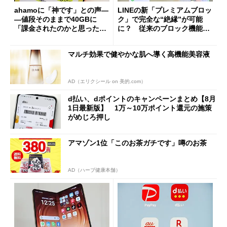
ahamoに「神です」との声―
LINEの新「プレミアムブロッ
―値段そのままで40GBに
ク」で完全な“絶縁”が可能
「課金されたのかと思った」
に？ 従来のブロック機能と
と戸惑いも
の決定的な違い
マルチ効果で健やかな肌へ導く高機能美容液
AD（エリクシール on 美的.com）
d払い、dポイントのキャンペーンまとめ【8月
1日最新版】 1万～10万ポイント還元の施策
がめじろ押し
アマゾン1位「このお茶ガチです」噂のお茶
AD（ハーブ健康本舗）