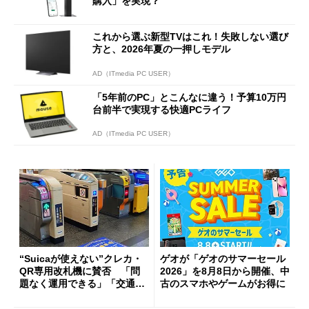
購入」を実現？
これから選ぶ新型TVはこれ！失敗しない選び
方と、2026年夏の一押しモデル
AD（ITmedia PC USER）
「5年前のPC」とこんなに違う！予算10万円
台前半で実現する快適PCライフ
AD（ITmedia PC USER）
“Suicaが使えない”クレカ・
ゲオが「ゲオのサマーセール
QR専用改札機に賛否 「問
2026」を8月8日から開催、中
題なく運用できる」「交通系I
古のスマホやゲームがお得に
Cの方がスムーズ」