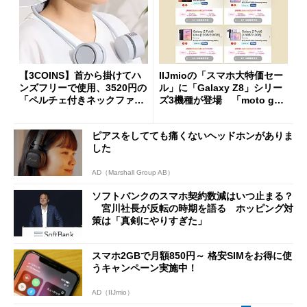
【3COINS】首から掛けてハ
IIJmioの「スマホ大特価セー
ンズフリーで使用、3520円の
ル」に「Galaxy Z8」シリー
「ペルチェ付きネックファ
ズ3機種が登場 「moto g37
ン」
j」や「OPPO Find X9 Ultr
a」も
ピアスをしてても痛くないヘッドホンがありま
した
AD（Marshall Group AB）
ソフトバンクのスマホ契約数減はいつ止まる？
宮川社長が反転の時期を語る ホッピング対
策は「真剣にやりすぎた」
スマホ2GBで月額850円～ 格安SIMをお得に使
うキャンペーン実施中！
AD（IIJmio）