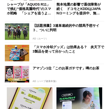
シャープが「AQUOS R11」
熊本地震の影響で通信障害が
で挑む“価格高騰時代”のスマ
続く ドコモとKDDIはJAPA
ホ戦略 「シェアを追うより
Nローミングを提供中、無料
も既存ユーザーを大切に」
Wi-Fi「00000JAPAN」も開
放
【話題沸騰】3連単連続的中の競馬予想サイ
ト、ついに判明
AD（ルーツ）
「スマホ冷却グッズ」は効果ある？ 炎天下で
3製品を使って分かったこと
アマゾン1位「このお茶ガチです」噂のお茶
AD（ハーブ健康本舗）