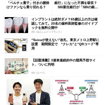
「ペルチェ素子」付きの腰掛
銀行」になった不満を吸収？
けファンなら乗り切れる？
SBI新生銀行が「SBIの銀
行」として最大5.2万円のキャ
ッシュバックキャンペーンを
インプラントは絶対ダメ？65歳以上の方は確
開催
認してみて。20名の歯科医師監修のガイドブ
ックを無料公開中
AD（あんしんインプラント）
“Suicaが使えない”改札、東京メトロ上野駅に
設置 期間限定で “クレカ”と“QRコード”専
用
【話題沸騰】3連単連続的中の競馬予想サイ
ト、ついに判明
AD（ルーツ）