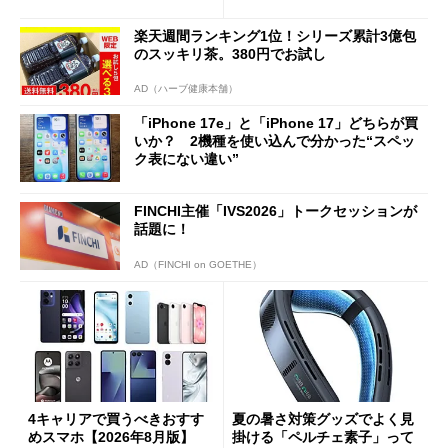
Cの方がスムーズ」
楽天週間ランキング1位！シリーズ累計3億包
のスッキリ茶。380円でお試し
AD（ハーブ健康本舗）
「iPhone 17e」と「iPhone 17」どちらが買
いか？ 2機種を使い込んで分かった“スペッ
ク表にない違い”
FINCHI主催「IVS2026」トークセッションが
話題に！
AD（FINCHI on GOETHE）
4キャリアで買うべきおすす
夏の暑さ対策グッズでよく見
めスマホ【2026年8月版】
掛ける「ペルチェ素子」って