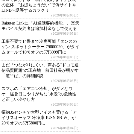
の正体 “お涙ちょうだい”で偽サイトや
LINEへ誘導するカラクリ
（2026年08月06日）
Rakuten Linkに「AI通話要約機能」、楽天
モバイル契約者は追加料金なしで使える
（2026年08月05日）
工事不要で14畳まで冷房可能「タンスの
ゲン スポットクーラー 79800020」がタイ
ムセールで10％オフの5万3999円に
（2026年08月05日）
まだ「つながりにくい」声ある“ドコモ通
信品質問題”の現在地 前田社長が明かす
「道半ば」の詳細解説
（2026年08月06日）
スマホの「エアコン冷却」がダメなワ
ケ 猛暑日にやりがちな“水没”の危険性
と正しい冷やし方
（2026年08月06日）
幅約35センチで大型アイスも置ける「ア
イリスオーヤマ 冷凍庫 IUSN-8B-W」が
20％オフの3万5800円に
（2026年08月04日）