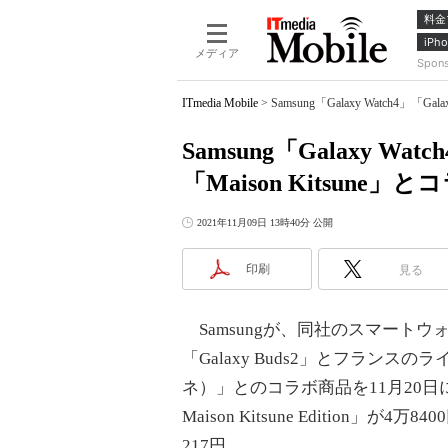
料金
iPho
メディア
Spon
ITmedia Mobile
>
Samsung「Galaxy Watch4」「G
Samsung「Galaxy Wa
「Maison Kitsune」と
2021年11月09日 13時40分 公開
印刷
見る
Samsungが、同社のスマートウォッ
「Galaxy Buds2」とフランスのラ
ネ）」とのコラボ商品を11月20日に発
Maison Kitsune Edition」が4万840
217円。