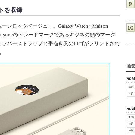
トを収録
クベージュ」。Galaxy Watch4 Maison
izon Kitsuneのトレードマークであるキツネの顔のマーク
たラバーストラップと手描き風のロゴがプリントされ
。
過
2026
8月
4月
2024
12月
8月
4月