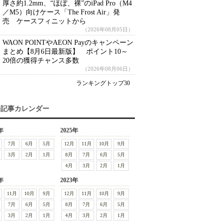
厚さ約1.2mm、“ほぼ、裸”のiPad Pro（M4
／M5）向けケース「The Frost Air」発
売 ケースフィニットから
（2026年08月05日）
WAON POINTやAEON Payのキャンペーン
まとめ【8月6日最新版】 ポイント10～
20倍の獲得チャンス多数
（2026年08月06日）
ランキングトップ30
去記事カレンダー
年
2025年
7月
6月
5月
12月
11月
10月
9月
3月
2月
1月
8月
7月
6月
5月
4月
3月
2月
1月
年
2023年
11月
10月
9月
12月
11月
10月
9月
7月
6月
5月
8月
7月
6月
5月
3月
2月
1月
4月
3月
2月
1月