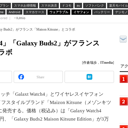
プラン
スマホお得情報
スマホ決済
ドコモ
ソフトバンク
楽天モバイル
au
スマホケース
ウェアラブル
イヤフォン
バッテリー
デジモノ
ne
Android
sored ｜
IIJmio
alaxy Buds2」がフランス「Maison Kitsune」とコラボ
tch4」「Galaxy Buds2」がフランス
コラボ
[
作倉瑞歩
，
ITmedia
]
アク
Share
チ「Galaxt Watch4」とワイヤレスイヤフォン
イフスタイルブランド「Maizon Kitsune（メゾンキツ
売する。価格（税込み）は「Galaxy Watch4
0円、「Galaxy Buds2 Maison Kitsune Edition」が3万