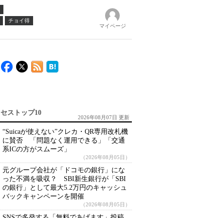
チョイ得
マイページ
セストップ10
2026年08月07日 更新
“Suicaが使えない”クレカ・QR専用改札機
に賛否 「問題なく運用できる」「交通
系ICの方がスムーズ」
（2026年08月05日）
元グループ会社が「ドコモの銀行」にな
った不満を吸収？ SBI新生銀行が「SBI
の銀行」として最大5.2万円のキャッシュ
バックキャンペーンを開催
（2026年08月05日）
SNSで多発する「無料であげます」投稿