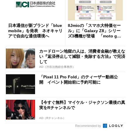
日本通信が新ブランド「blue
IIJmioの「スマホ大特価セー
mobile」を発表 ネオキャリ
ル」に「Galaxy Z8」シリー
アで自由な通信環境へ
ズ3機種が登場 「moto g37
j」や「OPPO Find X9 Ultr
a」も
カードローン地獄の人は、消費者金融が教えな
い『返済停止して減額・免除する方法』で完済
して
AD（渋谷法務総合事務所）
「Pixel 11 Pro Fold」のティーザー動画公
開 イベント開始前に予約可能に
【今すぐ無料】マイケル・ジャクソン最後の真
実をRチャンネルで
AD（Rチャンネル）
Recommended by