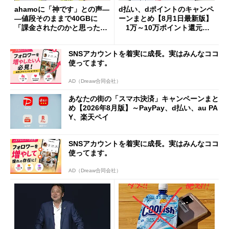
ahamoに「神です」との声―
d払い、dポイントのキャンペ
―値段そのままで40GBに
ーンまとめ【8月1日最新版】
「課金されたのかと思った」
1万～10万ポイント還元の
と戸惑いも
施策がめじろ押し
SNSアカウントを着実に成長。実はみんなココ
使ってます。
AD（Dreaw合同会社）
あなたの街の「スマホ決済」キャンペーンまと
め【2026年8月版】～PayPay、d払い、au PA
Y、楽天ペイ
SNSアカウントを着実に成長。実はみんなココ
使ってます。
AD（Dreaw合同会社）