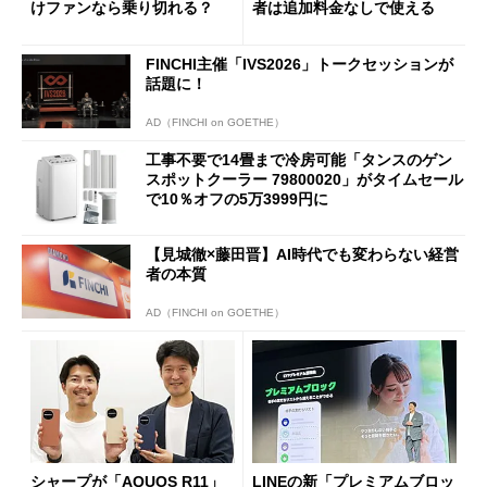
けファンなら乗り切れる？
者は追加料金なしで使える
FINCHI主催「IVS2026」トークセッションが
話題に！
AD（FINCHI on GOETHE）
工事不要で14畳まで冷房可能「タンスのゲン
スポットクーラー 79800020」がタイムセール
で10％オフの5万3999円に
【見城徹×藤田晋】AI時代でも変わらない経営
者の本質
AD（FINCHI on GOETHE）
シャープが「AQUOS R11」
LINEの新「プレミアムブロッ