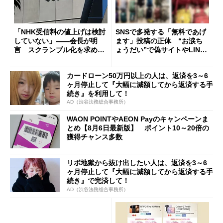
「NHK受信料の値上げは検討
SNSで多発する「無料であげ
していない」――会長が明
ます」投稿の正体 “お涙ち
言 スクランブル化を求める
ょうだい”で偽サイトやLINE
声絶えず
へ誘導するカラクリ
カードローン50万円以上の人は、返済を3～6
ヶ月停止して『大幅に減額してから返済する手
続き』を利用して！
AD（渋谷法務総合事務所）
WAON POINTやAEON Payのキャンペーンま
とめ【8月6日最新版】 ポイント10～20倍の
獲得チャンス多数
リボ地獄から抜け出したい人は、返済を3～6
ヶ月停止して『大幅に減額してから返済する手
続き』で完済して！
AD（渋谷法務総合事務所）