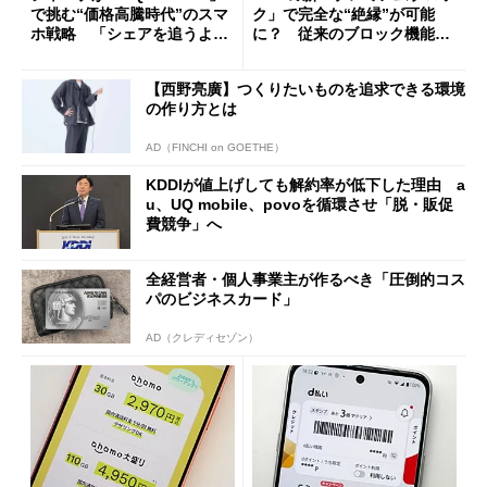
で挑む“価格高騰時代”のスマ
ク」で完全な“絶縁”が可能
ホ戦略 「シェアを追うより
に？ 従来のブロック機能と
も既存ユーザーを大切に」
の決定的な違い
【西野亮廣】つくりたいものを追求できる環境
の作り方とは
AD（FINCHI on GOETHE）
KDDIが値上げしても解約率が低下した理由 a
u、UQ mobile、povoを循環させ「脱・販促
費競争」へ
全経営者・個人事業主が作るべき「圧倒的コス
パのビジネスカード」
AD（クレディセゾン）