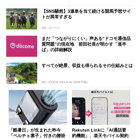
ザー”を重視
「dカード」の利用が得策？
【SNS騒然】3連単を当て続ける競馬予想サイ
トが異常すぎる
AD（ルーツ）
まだ「つながりにくい」声ある“ドコモ通信品
質問題”の現在地 前田社長が明かす「道半
ば」の詳細解説
すべてが絶景、収益も得られるその仕組みとは
AD（COCO VILLA on GOETHE）
「酷暑日」が生まれた昨今
Rakuten Linkに「AI通話要
「ペルチェ素子」付きの腰掛
約機能」、楽天モバイル契約