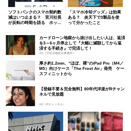
ソフトバンクのスマホ契約数
「スマホ冷却グッズ」は効果
減はいつ止まる？ 宮川社長
ある？ 炎天下で3製品を使
が反転の時期を語る ホッピ
って分かったこと
ング対策は「真剣にやりすぎ
た」
カードローン地獄から抜け出したい人は、返済
を3～6ヶ月停止して『大幅に減額してから返
済する手続き』で完済して！
AD（渋谷法務総合事務所）
厚さ約1.2mm、“ほぼ、裸”のiPad Pro（M4／
M5）向けケース「The Frost Air」発売 ケー
スフィニットから
【登録不要＆完全無料】80年代洋楽がRチャン
ネルで見放題
AD（Rチャンネル）