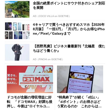
全国の絶景ポイントにサウナ付きのシェア別荘
も
を展開
AD（COCO VILLA on GOETHE）
4キャリアで買うべきおすすめスマホ【2026年
8月版】「一括1円」「月1円」からお得なiPho
ne／Pixel／Galaxyまで
【西野亮廣】ビジネス書最新刊『北極星 僕た
ちはどう働くか』
AD（FINCHI on GOETHE）
ドコモが念願の増収増益に好
“特典終了”が続く「d払い」
転 「ドコモMAX」好調も後
「dポイント」のお得さはど
押し、今後は“ロイヤルユー
う変わるのか これからは