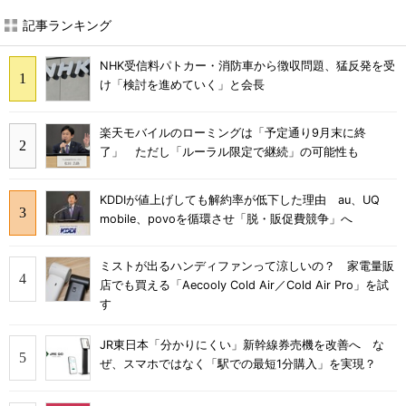
記事ランキング
NHK受信料パトカー・消防車から徴収問題、猛反発を受
け「検討を進めていく」と会長
楽天モバイルのローミングは「予定通り9月末に終
了」 ただし「ルーラル限定で継続」の可能性も
KDDIが値上げしても解約率が低下した理由 au、UQ
mobile、povoを循環させ「脱・販促費競争」へ
ミストが出るハンディファンって涼しいの？ 家電量販
店でも買える「Aecooly Cold Air／Cold Air Pro」を試
す
JR東日本「分かりにくい」新幹線券売機を改善へ な
ぜ、スマホではなく「駅での最短1分購入」を実現？