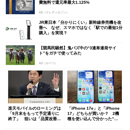
費無料で還元率最大1.125%
AD（クレディセゾン）
JR東日本「分かりにくい」新幹線券売機を改
善へ なぜ、スマホではなく「駅での最短1分
購入」を実現？
【競馬民騒然】鬼バズ中の“3連単連発サイ
ト”をガチで使ってみた
AD（ルーツ）
楽天モバイルのローミングは
「iPhone 17e」と「iPhone
「9月末をもって予定通りに
17」どちらが買いか？ 2機
終了」 狙いは「品質改善」
種を使い込んで分かった“ス
ただし「ルーラル限定で期
ペック表にない違い”
限を切った新契約」の可能性