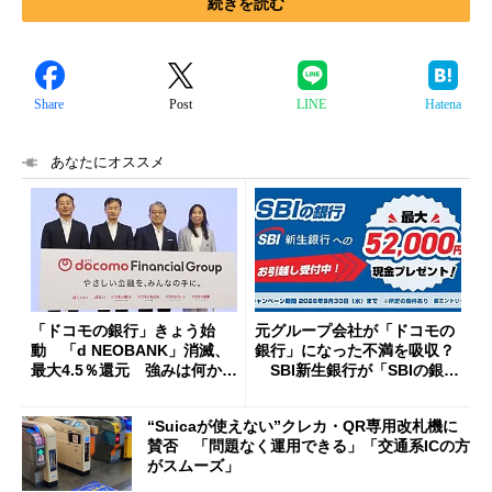
続きを読む
Share
Post
LINE
Hatena
あなたにオススメ
「ドコモの銀行」きょう始
元グループ会社が「ドコモの
動 「d NEOBANK」消滅、
銀行」になった不満を吸収？
最大4.5％還元 強みは何か解
SBI新生銀行が「SBIの銀
説
行」として最大5.2万円のキャ
ッシュバックキャンペーンを
“Suicaが使えない”クレカ・QR専用改札機に
開催
賛否 「問題なく運用できる」「交通系ICの方
がスムーズ」