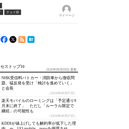
ノ
チョイ得
マイページ
セストップ10
2026年08月09日 更新
NHK受信料パトカー・消防車から徴収問
題、猛反発を受け「検討を進めていく」
と会長
（2026年08月07日）
楽天モバイルのローミングは「予定通り9
月末に終了」 ただし「ルーラル限定で
継続」の可能性も
（2026年08月07日）
KDDIが値上げしても解約率が低下した理
由 au、UQ mobile、povoを循環させ