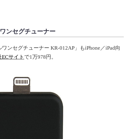
ルワンセグチューナー
チューナー KR-012AP」もiPhone／iPad向
社ECサイト
で1万978円。