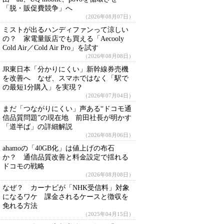
「脱・販促費競争」へ
（2026年08月07日）
ミストが出るハンディファンって涼しい
の？ 家電量販店でも買える「Aecooly
Cold Air／Cold Air Pro」を試す
（2026年08月08日）
JR東日本「分かりにくい」新幹線券売機
を改善へ なぜ、スマホではなく「駅で
の最短1分購入」を実現？
（2026年07月04日）
まだ「つながりにくい」声ある“ドコモ通
信品質問題”の現在地 前田社長が明かす
「道半ば」の詳細解説
（2026年08月06日）
ahamoの「40GB化」は値上げの布石
か？ 通信品質改善と料金設定で揺れる
ドコモの戦略
（2026年08月08日）
なぜ？ カーナビが「NHK受信料」対象
になるワケ 課金されるケースと徴収を
免れる方法
（2025年04月15日）