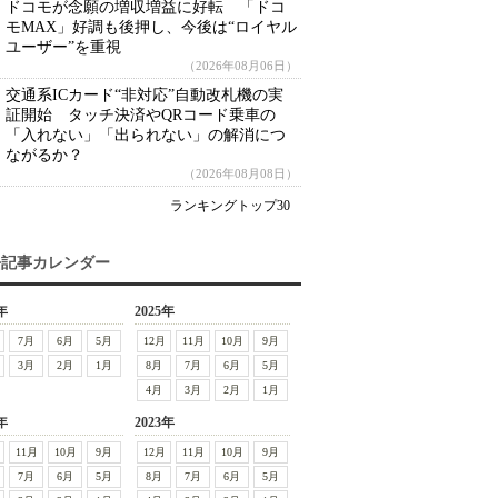
ドコモが念願の増収増益に好転 「ドコ
モMAX」好調も後押し、今後は“ロイヤル
ユーザー”を重視
（2026年08月06日）
交通系ICカード“非対応”自動改札機の実
証開始 タッチ決済やQRコード乗車の
「入れない」「出られない」の解消につ
ながるか？
（2026年08月08日）
ランキングトップ30
去記事カレンダー
年
2025年
7月
6月
5月
12月
11月
10月
9月
3月
2月
1月
8月
7月
6月
5月
4月
3月
2月
1月
年
2023年
11月
10月
9月
12月
11月
10月
9月
7月
6月
5月
8月
7月
6月
5月