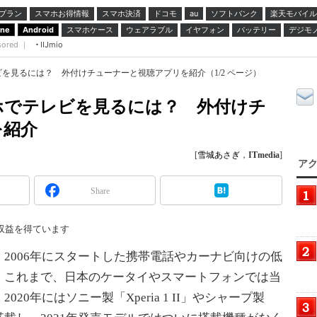
プラン
スマホお得情報
スマホ決済
ドコモ
ソフトバンク
楽天モバイル
au
スマホケース
ウェアラブル
イヤフォン
バッテリー
デジモ
one
Android
sored ｜
IIJmio
を見るには？ 外付けチューナーと視聴アプリを紹介（1/2 ページ）
ホでテレビを見るには？ 外付けチ
を紹介
[
雪城あさぎ
，
ITmedia
]
アク
Share
収益を得ています
006年にスタートした携帯電話やカーナビ向けの低
。これまで、日本のケータイやスマートフォンでは当
0年にはソニー製「Xperia 1 II」やシャープ製