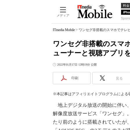
料金
iPh
メディア
Spon
ITmedia Mobile
>
ワンセグ非搭載のスマホでテレビ
ワンセグ非搭載のスマ
ューナーと視聴アプリ
2022年01月17日 12時19分 公開
印刷
見る
※本記事はアフィリエイトプログラムによる
地上デジタル放送の開始に伴い、2
解像度放送サービス「ワンセグ」
たり前のように搭載されていたが、202