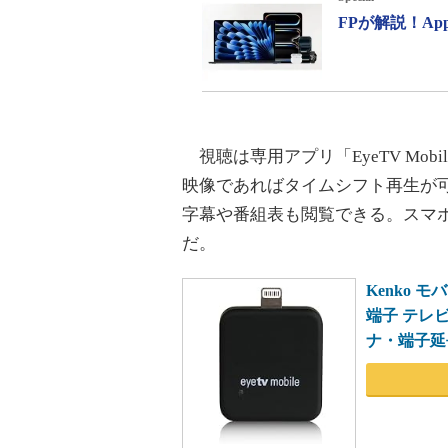
FPが解説！A
視聴は専用アプリ「EyeTV Mo
映像であればタイムシフト再生が
字幕や番組表も閲覧できる。スマ
だ。
Kenko モ
端子 テレ
ナ・端子延長