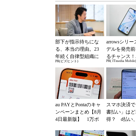
部下が指示待ちにな
arrowsシリ
る、本当の理由。23
デルを発売前
年続く自律型組織に
るチャンス！
PR( ITmedia Mobile
PR(ビズヒント)
共通する「3つの要
ー座談会開催
素」
au PAYとPontaのキャ
スマホ決済で
ンペーンまとめ【8月
書払い」はど
4日最新版】 1万ポ
得？ d払い、a
イント還元や10～2
Y、PayPay
0％還元あ...
イを比較して