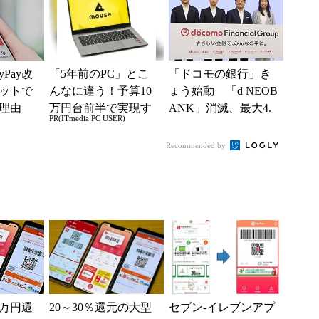
「真剣にやり...
Pay改
「5年前のPC」とこ
「ドコモの銀行」き
ットで
んなに違う！予算10
ょう始動 「d NEOB
る理由
万円台前半で実現す
ANK」消滅、最大4.
PR(ITmedia PC USER)
べき対
る快適PCライフ
5％還元 強みは何か
解説
Recommended by
0万円還
20～30％還元の大型
セブン‐イレブンアプ