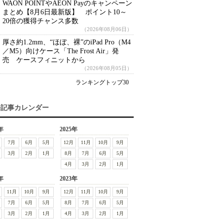
WAON POINTやAEON Payのキャンペーン
まとめ【8月6日最新版】 ポイント10～
20倍の獲得チャンス多数
（2026年08月06日）
厚さ約1.2mm、“ほぼ、裸”のiPad Pro（M4
／M5）向けケース「The Frost Air」発
売 ケースフィニットから
（2026年08月05日）
ランキングトップ30
去記事カレンダー
年
2025年
7月
6月
5月
12月
11月
10月
9月
3月
2月
1月
8月
7月
6月
5月
4月
3月
2月
1月
年
2023年
11月
10月
9月
12月
11月
10月
9月
7月
6月
5月
8月
7月
6月
5月
3月
2月
1月
4月
3月
2月
1月