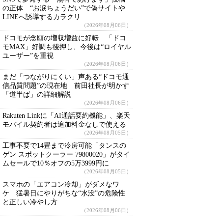
の正体 “お涙ちょうだい”で偽サイトや
LINEへ誘導するカラクリ
（2026年08月06日）
ドコモが念願の増収増益に好転 「ドコ
モMAX」好調も後押し、今後は“ロイヤル
ユーザー”を重視
（2026年08月06日）
まだ「つながりにくい」声ある“ドコモ通
信品質問題”の現在地 前田社長が明かす
「道半ば」の詳細解説
（2026年08月06日）
Rakuten Linkに「AI通話要約機能」、楽天
モバイル契約者は追加料金なしで使える
（2026年08月05日）
工事不要で14畳まで冷房可能「タンスの
ゲン スポットクーラー 79800020」がタイ
ムセールで10％オフの5万3999円に
（2026年08月05日）
スマホの「エアコン冷却」がダメなワ
ケ 猛暑日にやりがちな“水没”の危険性
と正しい冷やし方
（2026年08月06日）