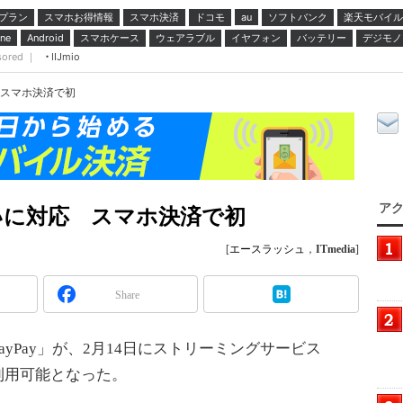
プラン
スマホお得情報
スマホ決済
ドコモ
ソフトバンク
楽天モバイル
au
スマホケース
ウェアラブル
イヤフォン
バッテリー
デジモノ
ne
Android
sored ｜
IIJmio
対応 スマホ決済で初
アク
の支払いに対応 スマホ決済で初
[
エースラッシュ
，
ITmedia
]
Share
Pay」が、2月14日にストリーミングサービス
で利用可能となった。