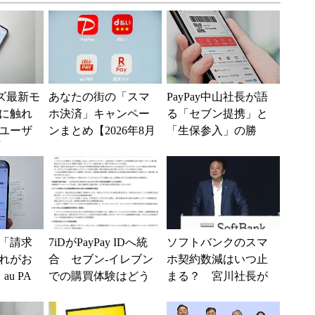
ーズ最新モ
あなたの街の「スマ
PayPay中山社長が語
に触れ
ホ決済」キャンペー
る「セブン提携」と
ユーザ
ンまとめ【2026年8月
「生保参入」の勝
)
版】～PayPay、d払
算 購買データ×AIで
い、au PAY...
目指す金融プラット
フ...
「請求
7iDがPayPay IDへ統
ソフトバンクのスマ
れがお
合 セブン-イレブン
ホ契約数減はいつ止
u PA
での購買体験はどう
まる？ 宮川社長が
、楽天ペ
変わる？ 各社共同
反転の時期を語る
みた
発表
ホッピング対策は