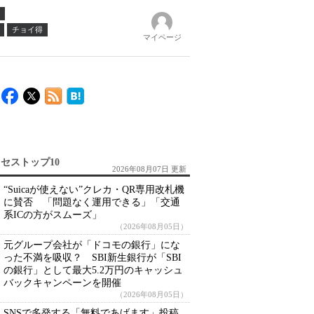
チョイ得
マイページ
セストップ10
2026年08月07日 更新
“Suicaが使えない”クレカ・QR専用改札機
に賛否 「問題なく運用できる」「交通
系ICの方がスムーズ」
（2026年08月05日）
元グループ会社が「ドコモの銀行」にな
った不満を吸収？ SBI新生銀行が「SBI
の銀行」として最大5.2万円のキャッシュ
バックキャンペーンを開催
（2026年08月05日）
SNSで多発する「無料であげます」投稿