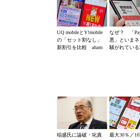
UQ mobileとY!mobile
なぜ？ 「Pay
の「セット割なし」
悪」といまネ
新割引を比較 aham
騒がれてい
o、LINEMO、楽天
ユーザーがす
モ...
策を解説
稲盛氏に論破・叱責
最大30％／1