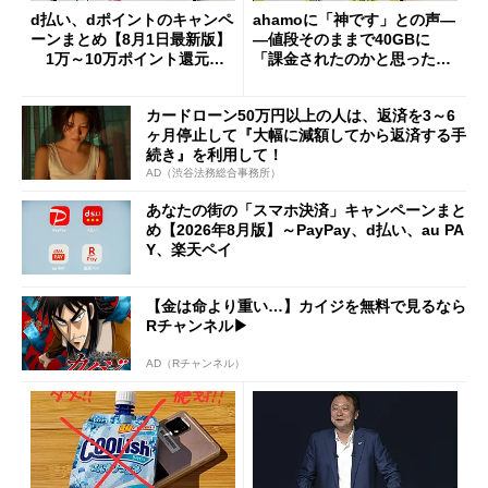
d払い、dポイントのキャンペ
ahamoに「神です」との声―
ーンまとめ【8月1日最新版】
―値段そのままで40GBに
1万～10万ポイント還元の
「課金されたのかと思った」
施策がめじろ押し
と戸惑いも
カードローン50万円以上の人は、返済を3～6
ヶ月停止して『大幅に減額してから返済する手
続き』を利用して！
AD（渋谷法務総合事務所）
あなたの街の「スマホ決済」キャンペーンまと
め【2026年8月版】～PayPay、d払い、au PA
Y、楽天ペイ
【金は命より重い…】カイジを無料で見るなら
Rチャンネル▶︎
AD（Rチャンネル）