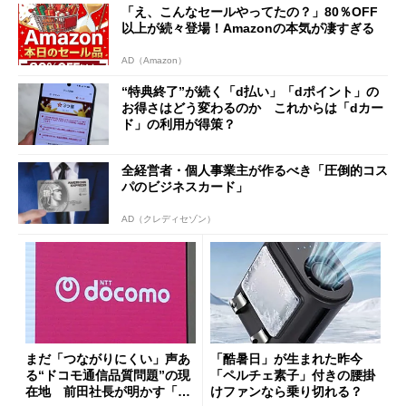
「え、こんなセールやってたの？」80％OFF
以上が続々登場！Amazonの本気が凄すぎる
AD（Amazon）
“特典終了”が続く「d払い」「dポイント」の
お得さはどう変わるのか これからは「dカー
ド」の利用が得策？
全経営者・個人事業主が作るべき「圧倒的コス
パのビジネスカード」
AD（クレディセゾン）
まだ「つながりにくい」声あ
「酷暑日」が生まれた昨今
る“ドコモ通信品質問題”の現
「ペルチェ素子」付きの腰掛
在地 前田社長が明かす「道
けファンなら乗り切れる？