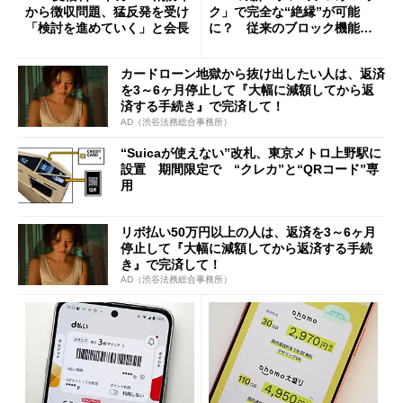
から徴収問題、猛反発を受け
ク」で完全な“絶縁”が可能
「検討を進めていく」と会長
に？ 従来のブロック機能と
の決定的な違い
カードローン地獄から抜け出したい人は、返済
を3～6ヶ月停止して『大幅に減額してから返
済する手続き』で完済して！
AD（渋谷法務総合事務所）
“Suicaが使えない”改札、東京メトロ上野駅に
設置 期間限定で “クレカ”と“QRコード”専
用
リボ払い50万円以上の人は、返済を3～6ヶ月
停止して『大幅に減額してから返済する手続
き』で完済して！
AD（渋谷法務総合事務所）