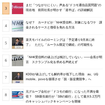
まだ「つながりにくい」声ある“ドコモ通信品質問題”の
現在地 前田社長が明かす「道半ば」の詳細解説
なぜ？ カーナビが「NHK受信料」対象になるワケ 課
金されるケースと徴収を免れる方法
楽天モバイルのローミングは「予定通り9月末に終
了」 ただし「ルーラル限定で継続」の可能性も
「NHK受信料の値上げは検討していない」――会長が明
言 スクランブル化を求める声絶えず
KDDIが値上げしても解約率が低下した理由 au、UQ
mobile、povoを循環させ「脱・販促費競争」へ
元グループ会社が「ドコモの銀行」になった不満を吸
収？ SBI新生銀行が「SBIの銀行」として最大5.2万円
のキャッシュバックキャンペーンを開催