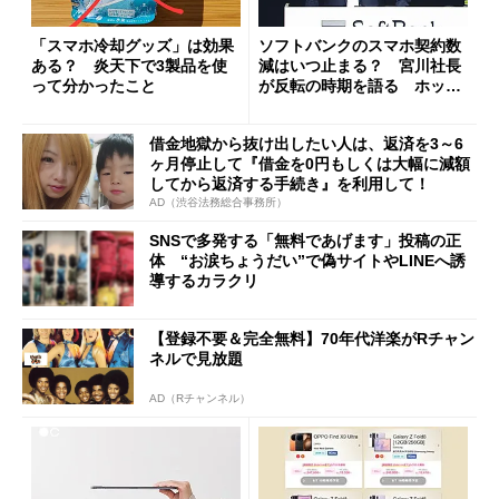
「スマホ冷却グッズ」は効果
ソフトバンクのスマホ契約数
ある？ 炎天下で3製品を使
減はいつ止まる？ 宮川社長
って分かったこと
が反転の時期を語る ホッピ
ング対策は「真剣にやりすぎ
た」
借金地獄から抜け出したい人は、返済を3～6
ヶ月停止して『借金を0円もしくは大幅に減額
してから返済する手続き』を利用して！
AD（渋谷法務総合事務所）
SNSで多発する「無料であげます」投稿の正
体 “お涙ちょうだい”で偽サイトやLINEへ誘
導するカラクリ
【登録不要＆完全無料】70年代洋楽がRチャン
ネルで見放題
AD（Rチャンネル）