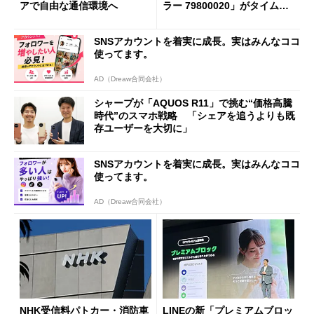
アで自由な通信環境へ
ラー 79800020」がタイムセ
ールで10％オフの5万3999円
に
SNSアカウントを着実に成長。実はみんなココ
使ってます。
AD（Dreaw合同会社）
シャープが「AQUOS R11」で挑む“価格高騰
時代”のスマホ戦略 「シェアを追うよりも既
存ユーザーを大切に」
SNSアカウントを着実に成長。実はみんなココ
使ってます。
AD（Dreaw合同会社）
NHK受信料パトカー・消防車
LINEの新「プレミアムブロッ