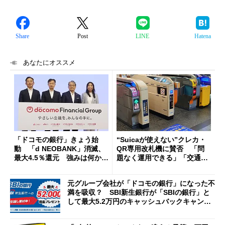
Share
Post
LINE
Hatena
あなたにオススメ
「ドコモの銀行」きょう始
“Suicaが使えない”クレカ・
動 「d NEOBANK」消滅、
QR専用改札機に賛否 「問
最大4.5％還元 強みは何か解
題なく運用できる」「交通系I
説
Cの方がスムーズ」
元グループ会社が「ドコモの銀行」になった不
満を吸収？ SBI新生銀行が「SBIの銀行」と
して最大5.2万円のキャッシュバックキャンペ
ーンを開催