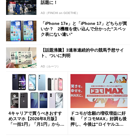
話題に！
AD（FINCHI on GOETHE）
「iPhone 17e」と「iPhone 17」どちらが買
いか？ 2機種を使い込んで分かった“スペッ
ク表にない違い”
【話題沸騰】3連単連続的中の競馬予想サイ
ト、ついに判明
AD（ルーツ）
4キャリアで買うべきおすす
ドコモが念願の増収増益に好
めスマホ【2026年8月版】
転 「ドコモMAX」好調も後
「一括1円」「月1円」からお
押し、今後は“ロイヤルユー
得なiPhone／Pixel／Galaxy
ザー”を重視
まで