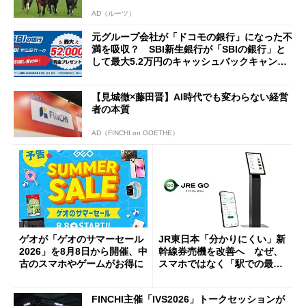
AD（ルーツ）
元グループ会社が「ドコモの銀行」になった不
満を吸収？ SBI新生銀行が「SBIの銀行」と
して最大5.2万円のキャッシュバックキャンペ
ーンを開催
【見城徹×藤田晋】AI時代でも変わらない経営
者の本質
AD（FINCHI on GOETHE）
ゲオが「ゲオのサマーセール
JR東日本「分かりにくい」新
2026」を8月8日から開催、中
幹線券売機を改善へ なぜ、
古のスマホやゲームがお得に
スマホではなく「駅での最短
1分購入」を実現？
FINCHI主催「IVS2026」トークセッションが