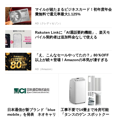
半ば」の詳細解説
マイルが超たまるビジネスカード！初年度年会
費無料で還元率最大1.125%
AD（クレディセゾン）
Rakuten Linkに「AI通話要約機能」、楽天モ
バイル契約者は追加料金なしで使える
「え、こんなセールやってたの？」80％OFF
以上が続々登場！Amazonの本気が凄すぎる
AD（Amazon）
日本通信が新ブランド「blue
工事不要で14畳まで冷房可能
mobile」を発表 ネオキャリ
「タンスのゲン スポットクー