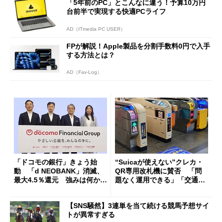
「5年前のPC」とこんなに違う！予算10万円
台前半で実現する快適PCライフ
AD（ITmedia PC USER）
FPが解説！Apple製品を分割手数料0円で入手
する方法とは？
AD（Fav-Log）
「ドコモの銀行」きょう始
“Suicaが使えない”クレカ・
動 「d NEOBANK」消滅、
QR専用改札機に賛否 「問
最大4.5％還元 強みは何か解
題なく運用できる」「交通系I
説
Cの方がスムーズ」
【SNS騒然】3連単を当て続ける競馬予想サイ
トが異常すぎる