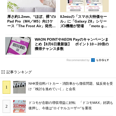
厚さ約1.2mm、“ほぼ、裸”のi
IIJmioの「スマホ大特価セー
Pad Pro（M4／M5）向けケ
ル」に「Galaxy Z8」シリー
ース「The Frost Air」発売
ズ3機種が登場 「moto g37
ケースフィニットから
j」や「OPPO Find X9 Ultr
a」も
WAON POINTやAEON Payのキャンペーンま
とめ【8月6日最新版】 ポイント10～20倍の
獲得チャンス多数
Recommended by
記事ランキング
NHK受信料パトカー・消防車から徴収問題、猛反発を受
け「検討を進めていく」と会長
ドコモが念願の増収増益に好転 「ドコモMAX」好調も
後押し、今後は“ロイヤルユーザー”を重視