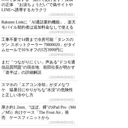
の正体 “お涙ちょうだい”で偽サイトや
LINEへ誘導するカラクリ
（2026年08月06日）
Rakuten Linkに「AI通話要約機能」、楽天
モバイル契約者は追加料金なしで使える
（2026年08月05日）
工事不要で14畳まで冷房可能「タンスの
ゲン スポットクーラー 79800020」がタイ
ムセールで10％オフの5万3999円に
（2026年08月05日）
まだ「つながりにくい」声ある“ドコモ通
信品質問題”の現在地 前田社長が明かす
「道半ば」の詳細解説
（2026年08月06日）
スマホの「エアコン冷却」がダメなワ
ケ 猛暑日にやりがちな“水没”の危険性
と正しい冷やし方
（2026年08月06日）
厚さ約1.2mm、“ほぼ、裸”のiPad Pro（M4
／M5）向けケース「The Frost Air」発
売 ケースフィニットから
（2026年08月05日）