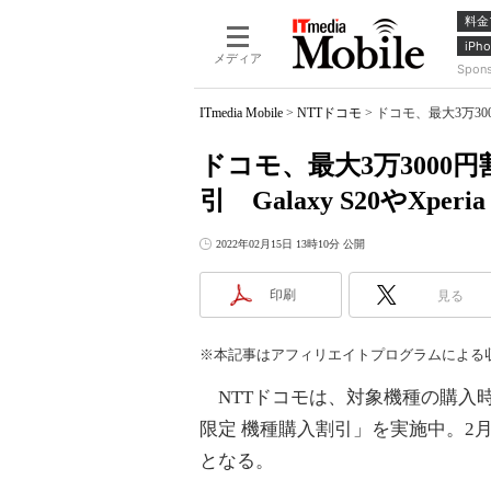
料金
iPho
メディア
Spon
ITmedia Mobile
>
NTTドコモ
>
ドコモ、最大3万300
ドコモ、最大3万300
引 Galaxy S20やXperia
2022年02月15日 13時10分 公開
印刷
見る
※本記事はアフィリエイトプログラムによる
NTTドコモは、対象機種の購入時
限定 機種購入割引」を実施中。2月16日
となる。