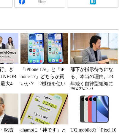
Share
行」き
「iPhone 17e」と「iP
部下が指示待ちにな
 NEOB
hone 17」どちらが買
る、本当の理由。23
最大4.
いか？ 2機種を使い
年続く自律型組織に
PR(ビズヒント)
みは何か
込んで分かった“スペ
共通する「3つの要
ッ...
素」
・叱責
ahamoに「神です」と
UQ mobileの「Pixel 10