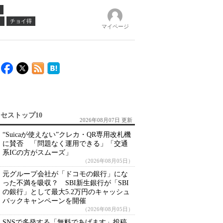
ノ
チョイ得
マイページ
セストップ10
2026年08月07日 更新
“Suicaが使えない”クレカ・QR専用改札機
に賛否 「問題なく運用できる」「交通
系ICの方がスムーズ」
（2026年08月05日）
元グループ会社が「ドコモの銀行」にな
った不満を吸収？ SBI新生銀行が「SBI
の銀行」として最大5.2万円のキャッシュ
バックキャンペーンを開催
（2026年08月05日）
SNSで多発する「無料であげます」投稿