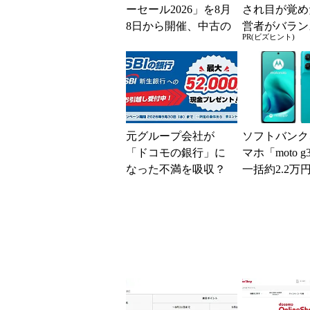
ーセール2026」を8月
され目が覚め
8日から開催、中古の
営者がバラン
PR(ビズヒント)
スマホやゲームがお
き2つの背反
得に
元グループ会社が
ソフトバンク
「ドコモの銀行」に
マホ「moto g
なった不満を吸収？
一括約2.2万
SBI新生銀行が「S
【スマホお得
BIの銀行」として最
大5....