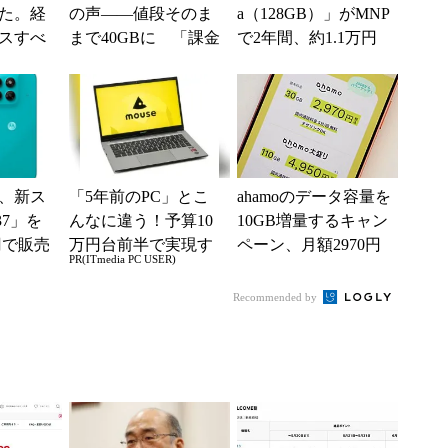
た。経
の声――値段そのま
a（128GB）」がMNP
スすべ
まで40GBに 「課金
で2年間、約1.1万円
されたのかと思っ
に【スマホお得...
た」と戸惑いも
、新ス
「5年前のPC」とこ
ahamoのデータ容量を
37」を
んなに違う！予算10
10GB増量するキャン
円で販売
万円台前半で実現す
ペーン、月額2970円
PR(ITmedia PC USER)
情報】
る快適PCライフ
で40GBに 8月1日か
ら
Recommended by