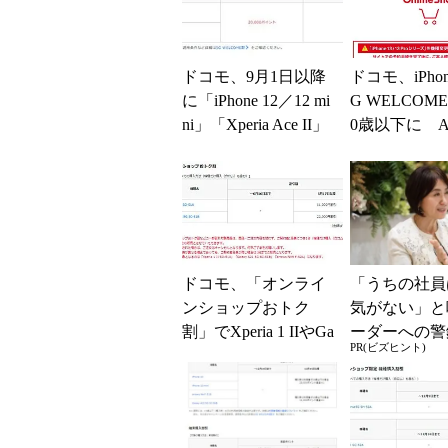
ドコモ、9月1日以降
ドコモ、iPho
に「iPhone 12／12 mi
G WELCOM
ni」「Xperia Ace II」
0歳以下に And
の割引を変...
は割引終了（
く）
ドコモ、「オンライ
「うちの社員
ンショップおトク
気がない」と
割」でXperia 1 IIやGa
ーダーへの警
PR(ビズヒント)
laxy S21を割引
律型組織をつ
に外せない、
一つの順番