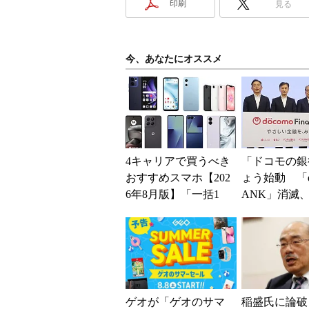
印刷
見る
今、あなたにオススメ
4キャリアで買うべき
「ドコモの銀
おすすめスマホ【202
ょう始動 「d
6年8月版】「一括1
ANK」消滅、
円」「月1円」からお
5％還元 強
得なiPhone／...
解説
ゲオが「ゲオのサマ
稲盛氏に論破