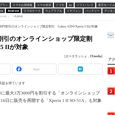
プラン
スマホお得情報
スマホ決済
ドコモ
ソフトバンク
楽天モバイル
au
スマホケース
ウェアラブル
イヤフォン
バッテリー
デジモ
ne
Android
sored ｜
IIJmio
0円割引のオンラインショップ限定割引 Galaxy S20やXperia 5 IIが対象
0円割引のオンラインショップ限定割
 5 IIが対象
[
エースラッシュ
，
ITmedia
]
アク
Share
収益を得ています
に最大3万3000円を割引する「オンラインショップ
に販売を再開する「Xperia 1 II SO-51A」も対象