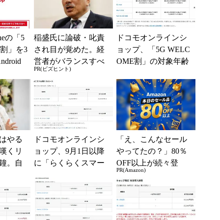
neの「5
稲盛氏に論破・叱責
ドコモオンラインシ
E割」を3
され目が覚めた。経
ョップ、「5G WELC
roid
営者がバランスすべ
OME割」の対象年齢
PR(ビズヒント)
一部除
き2つの背反
を15歳以下→30歳以
下に
はやる
ドコモオンラインシ
「え、こんなセール
嘆くリ
ョップ、9月1日以降
やってたの？」80％
鐘。自
に「らくらくスマー
OFF以上が続々登
PR(Amazon)
くる前
トフォン F-42A」の
場！Amazonの本気が
たった
割引を変更
凄すぎる