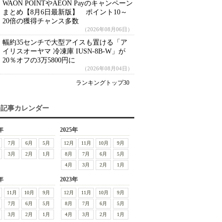
WAON POINTやAEON Payのキャンペーン
まとめ【8月6日最新版】 ポイント10～
20倍の獲得チャンス多数
（2026年08月06日）
幅約35センチで大型アイスも置ける「ア
イリスオーヤマ 冷凍庫 IUSN-8B-W」が
20％オフの3万5800円に
（2026年08月04日）
ランキングトップ30
去記事カレンダー
年
2025年
7月
6月
5月
12月
11月
10月
9月
3月
2月
1月
8月
7月
6月
5月
4月
3月
2月
1月
年
2023年
11月
10月
9月
12月
11月
10月
9月
7月
6月
5月
8月
7月
6月
5月
3月
2月
1月
4月
3月
2月
1月