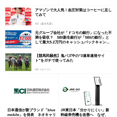
説
Cの方がスムーズ」
アマゾンで大人気！血圧対策はコーヒーに足し
てみて
AD（森永乳業）
元グループ会社が「ドコモの銀行」になった不
満を吸収？ SBI新生銀行が「SBIの銀行」と
して最大5.2万円のキャッシュバックキャンペ
ーンを開催
【競馬民騒然】鬼バズ中の“3連単連発サイ
ト”をガチで使ってみた
AD（ルーツ）
日本通信が新ブランド「blue
JR東日本「分かりにくい」新
mobile」を発表 ネオキャリ
幹線券売機を改善へ なぜ、