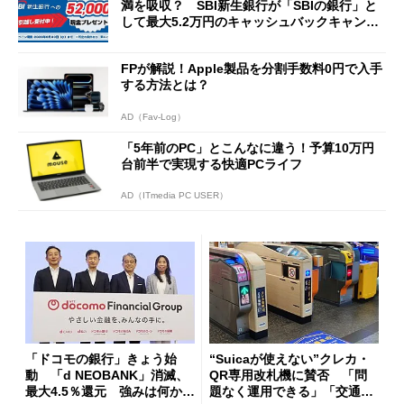
満を吸収？ SBI新生銀行が「SBIの銀行」と
して最大5.2万円のキャッシュバックキャンペ
ーンを開催
FPが解説！Apple製品を分割手数料0円で入手
する方法とは？
AD（Fav-Log）
「5年前のPC」とこんなに違う！予算10万円
台前半で実現する快適PCライフ
AD（ITmedia PC USER）
「ドコモの銀行」きょう始
“Suicaが使えない”クレカ・
動 「d NEOBANK」消滅、
QR専用改札機に賛否 「問
最大4.5％還元 強みは何か解
題なく運用できる」「交通系I