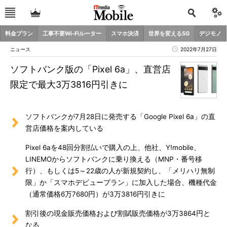
料金プラン
工事不要Wi-Fiルーター
スマホ決済
世界を変える5G
デジモノ
ニュース
2022年7月27日
ソフトバンク版の「Pixel 6a」、直営店
限定で最大3万3816円引きに
ソフトバンクが7月28日に発売する「Google Pixel 6a」の直
営店価格を案内している
Pixel 6aを48回分割払いで購入の上、他社、Y!mobile、
LINEMOからソフトバンクに乗り換える（MNP・番号移
行）、もしくは5～22歳の人が新規契約し、「メリハリ無制
限」か「スマホデビュープラン」に加入した場合、機種代金
（通常価格6万7680円）が3万3816円引きに
割引後の現金販売価格および割賦販売価格が3万3864円と
なる