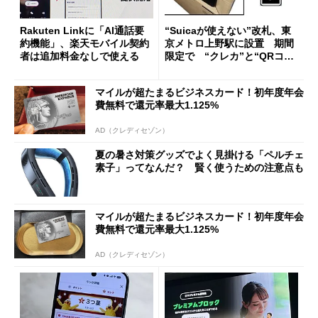
Rakuten Linkに「AI通話要
“Suicaが使えない”改札、東
約機能」、楽天モバイル契約
京メトロ上野駅に設置 期間
者は追加料金なしで使える
限定で “クレカ”と“QRコー
ド”専用
マイルが超たまるビジネスカード！初年度年会
費無料で還元率最大1.125%
AD（クレディセゾン）
夏の暑さ対策グッズでよく見掛ける「ペルチェ
素子」ってなんだ？ 賢く使うための注意点も
マイルが超たまるビジネスカード！初年度年会
費無料で還元率最大1.125%
AD（クレディセゾン）