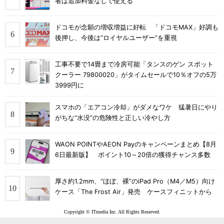
者は追加料金なしで使える
ドコモが念願の増収増益に好転 「ドコモMAX」好調も
後押し、今後は“ロイヤルユーザー”を重視
工事不要で14畳まで冷房可能「タンスのゲン スポット
クーラー 79800020」がタイムセールで10％オフの5万
3999円に
スマホの「エアコン冷却」がダメなワケ 猛暑日にやり
がちな“水没”の危険性と正しい冷やし方
WAON POINTやAEON Payのキャンペーンまとめ【8月
6日最新版】 ポイント10～20倍の獲得チャンス多数
厚さ約1.2mm、“ほぼ、裸”のiPad Pro（M4／M5）向け
ケース「The Frost Air」発売 ケースフィニットから
Copyright © ITmedia Inc. All Rights Reserved.