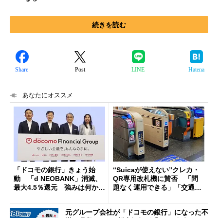
続きを読む
Share
Post
LINE
Hatena
あなたにオススメ
「ドコモの銀行」きょう始
“Suicaが使えない”クレカ・
動 「d NEOBANK」消滅、
QR専用改札機に賛否 「問
最大4.5％還元 強みは何か解
題なく運用できる」「交通系I
説
Cの方がスムーズ」
元グループ会社が「ドコモの銀行」になった不