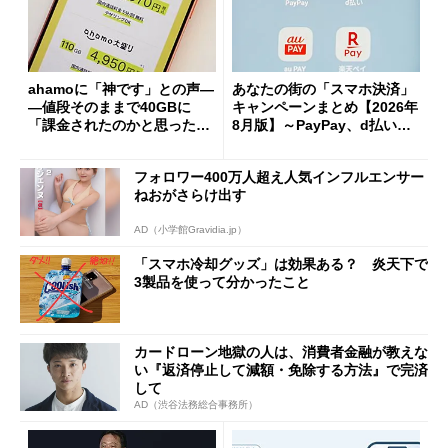
ahamoに「神です」との声―
あなたの街の「スマホ決済」
―値段そのままで40GBに
キャンペーンまとめ【2026年
「課金されたのかと思った」
8月版】～PayPay、d払い、a
と戸惑いも
u PAY、楽天ペイ
フォロワー400万人超え人気インフルエンサー
ねおがさらけ出す
AD（小学館Gravidia.jp）
「スマホ冷却グッズ」は効果ある？ 炎天下で
3製品を使って分かったこと
カードローン地獄の人は、消費者金融が教えな
い『返済停止して減額・免除する方法』で完済
して
AD（渋谷法務総合事務所）