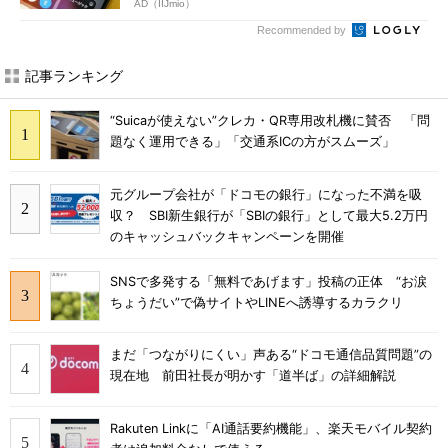
AD（IIJmio）
Recommended by
記事ランキング
“Suicaが使えない”クレカ・QR専用改札機に賛否 「問
題なく運用できる」「交通系ICの方がスムーズ」
元グループ会社が「ドコモの銀行」になった不満を吸
収？ SBI新生銀行が「SBIの銀行」として最大5.2万円
のキャッシュバックキャンペーンを開催
SNSで多発する「無料であげます」投稿の正体 “お涙
ちょうだい”で偽サイトやLINEへ誘導するカラクリ
まだ「つながりにくい」声ある“ドコモ通信品質問題”の
現在地 前田社長が明かす「道半ば」の詳細解説
Rakuten Linkに「AI通話要約機能」、楽天モバイル契約