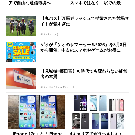
アで自由な通信環境へ
スマホではなく「駅での最短
1分購入」を実現？
【鬼バズ】万馬券ラッシュで拡散された競馬サ
イトが強すぎた
AD（ルーツ）
ゲオが「ゲオのサマーセール2026」を8月8日
から開催、中古のスマホやゲームがお得に
【見城徹×藤田晋】AI時代でも変わらない経営
者の本質
AD（FINCHI on GOETHE）
「iPhone 17e」と「iPhone
4キャリアで買うべきおすす