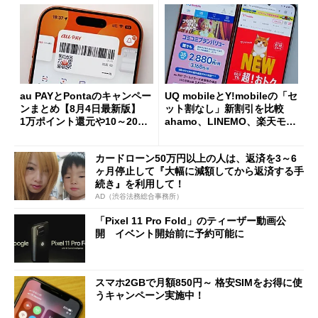
au PAYとPontaのキャンペー
UQ mobileとY!mobileの「セ
ンまとめ【8月4日最新版】
ット割なし」新割引を比較
1万ポイント還元や10～20％
ahamo、LINEMO、楽天モバ
還元あり
イルよりもお得？
カードローン50万円以上の人は、返済を3～6
ヶ月停止して『大幅に減額してから返済する手
続き』を利用して！
AD（渋谷法務総合事務所）
「Pixel 11 Pro Fold」のティーザー動画公
開 イベント開始前に予約可能に
スマホ2GBで月額850円～ 格安SIMをお得に使
うキャンペーン実施中！