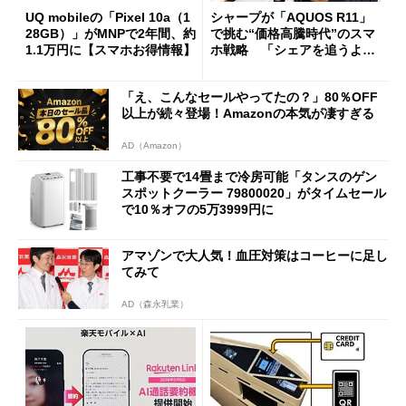
UQ mobileの「Pixel 10a（1
シャープが「AQUOS R11」
28GB）」がMNPで2年間、約
で挑む“価格高騰時代”のスマ
1.1万円に【スマホお得情報】
ホ戦略 「シェアを追うより
も既存ユーザーを大切に」
「え、こんなセールやってたの？」80％OFF
以上が続々登場！Amazonの本気が凄すぎる
AD（Amazon）
工事不要で14畳まで冷房可能「タンスのゲン
スポットクーラー 79800020」がタイムセール
で10％オフの5万3999円に
アマゾンで大人気！血圧対策はコーヒーに足し
てみて
AD（森永乳業）