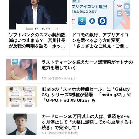
ソフトバンクのスマホ契約数
ドコモの銀行、アプリアイコ
減はいつ止まる？ 宮川社長
ンを選べるよう方針変更
が反転の時期を語る ホッピ
「さまざまなご意見・ご要望
ング対策は「真剣にやりすぎ
を踏まえ」
た」
ラストティーンを迎えた一ノ瀬瑠菜がオトナの
魅力を増していく
AD（小学館Gravidia.jp）
IIJmioの「スマホ大特価セール」に「Galaxy
Z8」シリーズ3機種が登場 「moto g37j」や
「OPPO Find X9 Ultra」も
カードローン50万円以上の人は、返済を3～6
ヶ月停止して『大幅に減額してから返済する手
続き』で完済して！
AD（渋谷法務総合事務所）