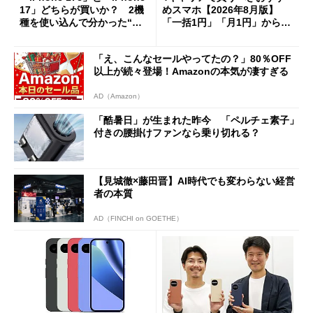
17」どちらが買いか？ 2機
めスマホ【2026年8月版】
種を使い込んで分かった“ス
「一括1円」「月1円」からお
ペック表にない違い”
得なiPhone／Pixel／Galaxy
まで
「え、こんなセールやってたの？」80％OFF
以上が続々登場！Amazonの本気が凄すぎる
AD（Amazon）
「酷暑日」が生まれた昨今 「ペルチェ素子」
付きの腰掛けファンなら乗り切れる？
【見城徹×藤田晋】AI時代でも変わらない経営
者の本質
AD（FINCHI on GOETHE）