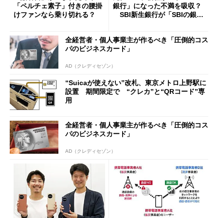
「ペルチェ素子」付きの腰掛
銀行」になった不満を吸収？
けファンなら乗り切れる？
SBI新生銀行が「SBIの銀
行」として最大5.2万円のキャ
ッシュバックキャンペーンを
全経営者・個人事業主が作るべき「圧倒的コス
開催
パのビジネスカード」
AD（クレディセゾン）
“Suicaが使えない”改札、東京メトロ上野駅に
設置 期間限定で “クレカ”と“QRコード”専
用
全経営者・個人事業主が作るべき「圧倒的コス
パのビジネスカード」
AD（クレディセゾン）