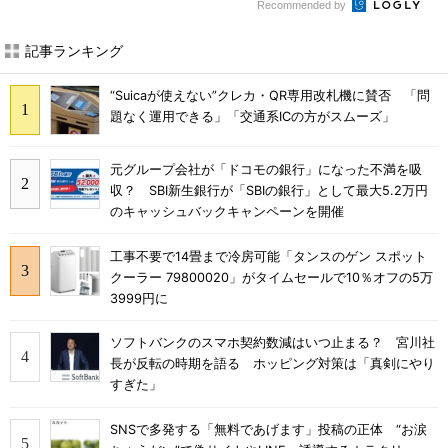
Recommended by
記事ランキング
“Suicaが使えない”クレカ・QR専用改札機に賛否 「問
題なく運用できる」「交通系ICの方がスムーズ」
元グループ会社が「ドコモの銀行」になった不満を吸
収？ SBI新生銀行が「SBIの銀行」として最大5.2万円
のキャッシュバックキャンペーンを開催
工事不要で14畳まで冷房可能「タンスのゲン スポット
クーラー 79800020」がタイムセールで10％オフの5万
3999円に
ソフトバンクのスマホ契約数減はいつ止まる？ 宮川社
長が反転の時期を語る ホッピング対策は「真剣にやり
すぎた」
SNSで多発する「無料であげます」投稿の正体 “お涙