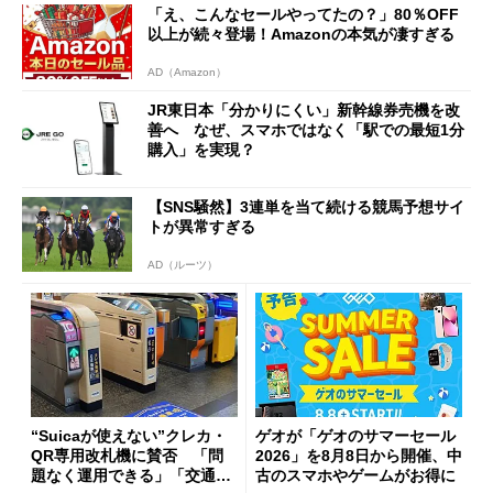
「え、こんなセールやってたの？」80％OFF
以上が続々登場！Amazonの本気が凄すぎる
AD（Amazon）
JR東日本「分かりにくい」新幹線券売機を改
善へ なぜ、スマホではなく「駅での最短1分
購入」を実現？
【SNS騒然】3連単を当て続ける競馬予想サイ
トが異常すぎる
AD（ルーツ）
“Suicaが使えない”クレカ・
ゲオが「ゲオのサマーセール
QR専用改札機に賛否 「問
2026」を8月8日から開催、中
題なく運用できる」「交通系I
古のスマホやゲームがお得に