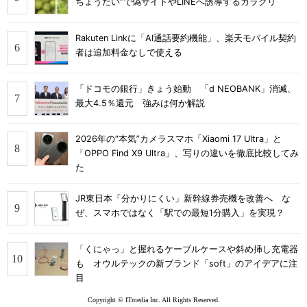
ちょうだい”で偽サイトやLINEへ誘導するカラクリ
Rakuten Linkに「AI通話要約機能」、楽天モバイル契約
者は追加料金なしで使える
「ドコモの銀行」きょう始動 「d NEOBANK」消滅、
最大4.5％還元 強みは何か解説
2026年の“本気”カメラスマホ「Xiaomi 17 Ultra」と
「OPPO Find X9 Ultra」、写りの違いを徹底比較してみ
た
JR東日本「分かりにくい」新幹線券売機を改善へ な
ぜ、スマホではなく「駅での最短1分購入」を実現？
「くにゃっ」と握れるケーブルケースや斜め挿し充電器
も オウルテックの新ブランド「soft」のアイデアに注
目
Copyright © ITmedia Inc. All Rights Reserved.