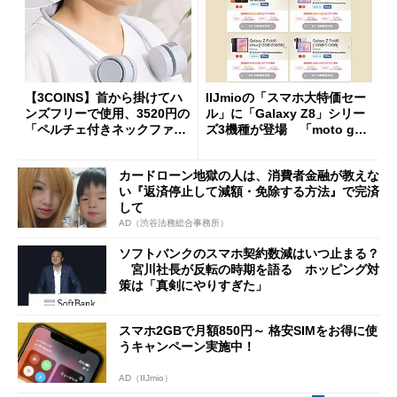
【3COINS】首から掛けてハ
IIJmioの「スマホ大特価セー
ンズフリーで使用、3520円の
ル」に「Galaxy Z8」シリー
「ペルチェ付きネックファ
ズ3機種が登場 「moto g37
ン」
j」や「OPPO Find X9 Ultr
a」も
カードローン地獄の人は、消費者金融が教えな
い『返済停止して減額・免除する方法』で完済
して
AD（渋谷法務総合事務所）
ソフトバンクのスマホ契約数減はいつ止まる？
宮川社長が反転の時期を語る ホッピング対
策は「真剣にやりすぎた」
スマホ2GBで月額850円～ 格安SIMをお得に使
うキャンペーン実施中！
AD（IIJmio）