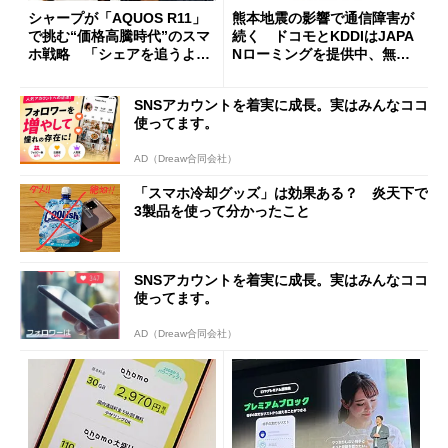
シャープが「AQUOS R11」
熊本地震の影響で通信障害が
で挑む“価格高騰時代”のスマ
続く ドコモとKDDIはJAPA
ホ戦略 「シェアを追うより
Nローミングを提供中、無料
も既存ユーザーを大切に」
Wi-Fi「00000JAPAN」も開
放
SNSアカウントを着実に成長。実はみんなココ
使ってます。
AD（Dreaw合同会社）
「スマホ冷却グッズ」は効果ある？ 炎天下で
3製品を使って分かったこと
SNSアカウントを着実に成長。実はみんなココ
使ってます。
AD（Dreaw合同会社）