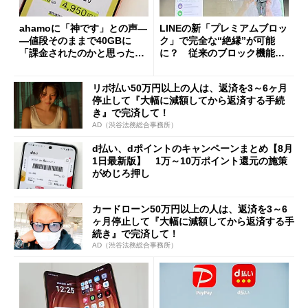
ahamoに「神です」との声―
LINEの新「プレミアムブロッ
―値段そのままで40GBに
ク」で完全な“絶縁”が可能
「課金されたのかと思った」
に？ 従来のブロック機能と
と戸惑いも
の決定的な違い
リボ払い50万円以上の人は、返済を3～6ヶ月
停止して『大幅に減額してから返済する手続
き』で完済して！
AD（渋谷法務総合事務所）
d払い、dポイントのキャンペーンまとめ【8月
1日最新版】 1万～10万ポイント還元の施策
がめじろ押し
カードローン50万円以上の人は、返済を3～6
ヶ月停止して『大幅に減額してから返済する手
続き』で完済して！
AD（渋谷法務総合事務所）