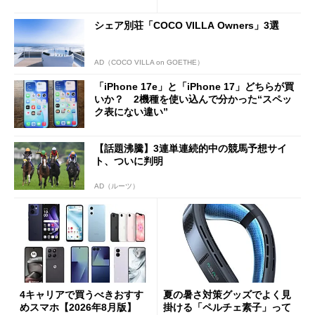
Cの方がスムーズ」
シェア別荘「COCO VILLA Owners」3選
AD（COCO VILLA on GOETHE）
「iPhone 17e」と「iPhone 17」どちらが買
いか？ 2機種を使い込んで分かった“スペッ
ク表にない違い”
【話題沸騰】3連単連続的中の競馬予想サイ
ト、ついに判明
AD（ルーツ）
4キャリアで買うべきおすす
夏の暑さ対策グッズでよく見
めスマホ【2026年8月版】
掛ける「ペルチェ素子」って