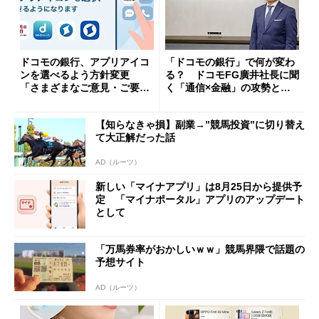
ドコモの銀行、アプリアイコ
「ドコモの銀行」で何が変わ
ンを選べるよう方針変更
る？ ドコモFG廣井社長に聞
「さまざまなご意見・ご要望
く「通信×金融」の攻勢とグ
を踏まえ」
ループ戦略
【知らなきゃ損】副業→”競馬投資”に切り替え
て大正解だった話
AD（ルーツ）
新しい「マイナアプリ」は8月25日から提供予
定 「マイナポータル」アプリのアップデート
として
「万馬券率がおかしいｗｗ」競馬界隈で話題の
予想サイト
AD（ルーツ）