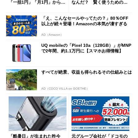
「一括1円」「月1円」からお
なんだ？ 賢く使うための注
得なiPhone／Pixel／Galaxy
意点も
まで
「え、こんなセールやってたの？」80％OFF
以上が続々登場！Amazonの本気が凄すぎる
AD（Amazon）
UQ mobileの「Pixel 10a（128GB）」がMNP
で2年間、約1.1万円に【スマホお得情報】
すべてが絶景、収益も得られるその仕組みとは
AD（COCO VILLA on GOETHE）
「酷暑日」が生まれた昨今
元グループ会社が「ドコモの