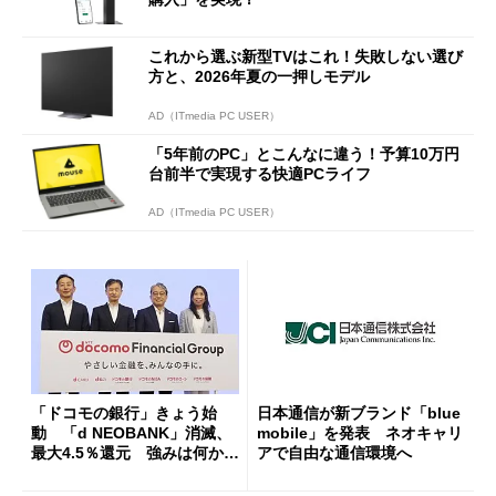
これから選ぶ新型TVはこれ！失敗しない選び
方と、2026年夏の一押しモデル
AD（ITmedia PC USER）
「5年前のPC」とこんなに違う！予算10万円
台前半で実現する快適PCライフ
AD（ITmedia PC USER）
「ドコモの銀行」きょう始
日本通信が新ブランド「blue
動 「d NEOBANK」消滅、
mobile」を発表 ネオキャリ
最大4.5％還元 強みは何か解
アで自由な通信環境へ
説