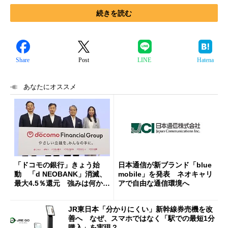
続きを読む
Share
Post
LINE
Hatena
あなたにオススメ
「ドコモの銀行」きょう始
日本通信が新ブランド「blue
動 「d NEOBANK」消滅、
mobile」を発表 ネオキャリ
最大4.5％還元 強みは何か解
アで自由な通信環境へ
説
JR東日本「分かりにくい」新幹線券売機を改
善へ なぜ、スマホではなく「駅での最短1分
購入」を実現？