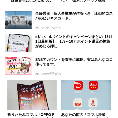
と戸惑いも
の決定的な違い
全経営者・個人事業主が作るべき「圧倒的コス
パのビジネスカード」
AD（クレディセゾン）
d払い、dポイントのキャンペーンまとめ【8月
1日最新版】 1万～10万ポイント還元の施策
がめじろ押し
SNSアカウントを着実に成長。実はみんなココ
使ってます。
AD（Dreaw合同会社）
折りたたみスマホ「OPPO Fi
あなたの街の「スマホ決済」