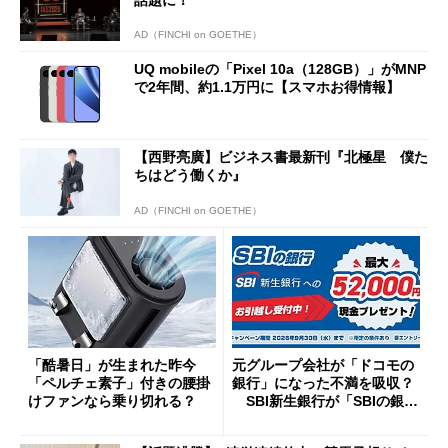
AD（FINCHI on GOETHE）
UQ mobileの「Pixel 10a（128GB）」がMNP
で2年間、約1.1万円に【スマホお得情報】
【西野亮廣】ビジネス書最新刊『北極星 僕た
ちはどう働くか』
AD（FINCHI on GOETHE）
「酷暑日」が生まれた昨今
元グループ会社が「ドコモの
「ペルチェ素子」付きの腰掛
銀行」になった不満を吸収？
けファンなら乗り切れる？
SBI新生銀行が「SBIの銀
行」として最大5.2万円のキャ
ッシュバックキャンペーンを