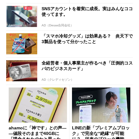
放
SNSアカウントを着実に成長。実はみんなココ
使ってます。
AD（Dreaw合同会社）
「スマホ冷却グッズ」は効果ある？ 炎天下で
3製品を使って分かったこと
全経営者・個人事業主が作るべき「圧倒的コス
パのビジネスカード」
AD（クレディセゾン）
ahamoに「神です」との声―
LINEの新「プレミアムブロッ
―値段そのままで40GBに
ク」で完全な“絶縁”が可能
「課金されたのかと思った」
に？ 従来のブロック機能と