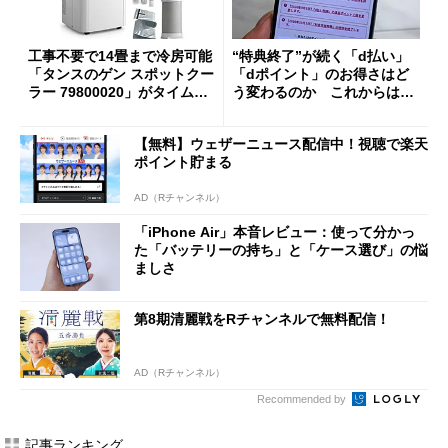
工事不要で14畳まで冷房可能
“特典終了”が続く「d払い」
「タンスのゲン スポットクー
「dポイント」のお得さはど
ラー 79800020」がタイムセ
う変わるのか これからは
ールで10％オフの5万3999円
「dカード」の利用が得策？
に
【無料】ウェザーニュース配信中！視聴で楽天
ポイント貯まる
AD（Rチャンネル）
「iPhone Air」本音レビュー：使って分かっ
た「バッテリーの持ち」と「ケース選び」の悩
ましさ
第8期清麗戦をRチャンネルで無料配信！
AD（Rチャンネル）
Recommended by
記事ランキング