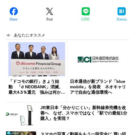
Share
Post
LINE
Hatena
あなたにオススメ
「ドコモの銀行」きょう始
日本通信が新ブランド「blue
動 「d NEOBANK」消滅、
mobile」を発表 ネオキャリ
最大4.5％還元 強みは何か解
アで自由な通信環境へ
説
JR東日本「分かりにくい」新幹線券売機を改
善へ なぜ、スマホではなく「駅での最短1分
購入」を実現？
スマホの写真／動画をもう一段安全に 買い切