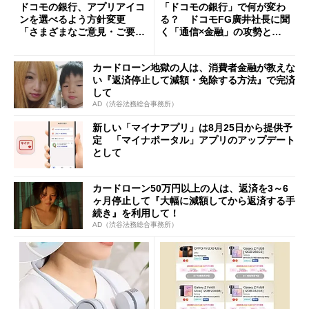
ドコモの銀行、アプリアイコ
「ドコモの銀行」で何が変わ
ンを選べるよう方針変更
る？ ドコモFG廣井社長に聞
「さまざまなご意見・ご要望
く「通信×金融」の攻勢とグ
を踏まえ」
ループ戦略
カードローン地獄の人は、消費者金融が教えな
い『返済停止して減額・免除する方法』で完済
して
AD（渋谷法務総合事務所）
新しい「マイナアプリ」は8月25日から提供予
定 「マイナポータル」アプリのアップデート
として
カードローン50万円以上の人は、返済を3～6
ヶ月停止して『大幅に減額してから返済する手
続き』を利用して！
AD（渋谷法務総合事務所）