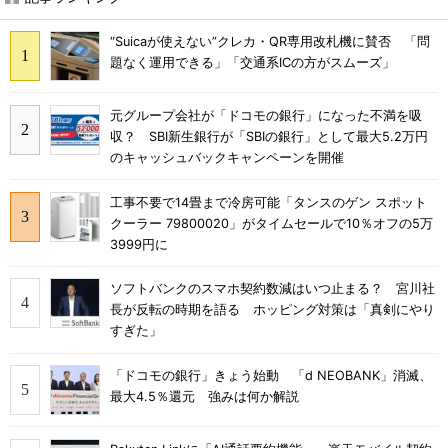
“Suicaが使えない”クレカ・QR専用改札機に賛否 「問
題なく運用できる」「交通系ICの方がスムーズ」
元グループ会社が「ドコモの銀行」になった不満を吸
収？ SBI新生銀行が「SBIの銀行」として最大5.2万円
のキャッシュバックキャンペーンを開催
工事不要で14畳まで冷房可能「タンスのゲン スポット
クーラー 79800020」がタイムセールで10％オフの5万
3999円に
ソフトバンクのスマホ契約数減はいつ止まる？ 宮川社
長が反転の時期を語る ホッピング対策は「真剣にやり
すぎた」
「ドコモの銀行」きょう始動 「d NEOBANK」消滅、
最大4.5％還元 強みは何か解説