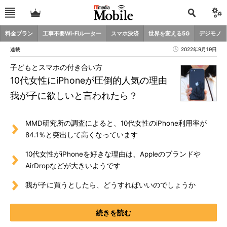
料金プラン
工事不要Wi-Fiルーター
スマホ決済
世界を変える5G
デジモノ
連載
2022年9月19日
子どもとスマホの付き合い方
10代女性にiPhoneが圧倒的人気の理由
我が子に欲しいと言われたら？
MMD研究所の調査によると、10代女性のiPhone利用率が
84.1％と突出して高くなっています
10代女性がiPhoneを好きな理由は、Appleのブランドや
AirDropなどが大きいようです
我が子に買うとしたら、どうすればいいのでしょうか
続きを読む