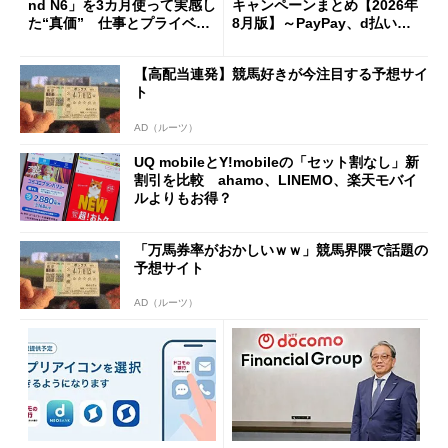
nd N6」を3カ月使って実感し
キャンペーンまとめ【2026年
た“真価” 仕事とプライベー
8月版】～PayPay、d払い、a
トで大活躍
u PAY、楽天ペイ
【高配当連発】競馬好きが今注目する予想サイ
ト
AD（ルーツ）
UQ mobileとY!mobileの「セット割なし」新
割引を比較 ahamo、LINEMO、楽天モバイ
ルよりもお得？
「万馬券率がおかしいｗｗ」競馬界隈で話題の
予想サイト
AD（ルーツ）