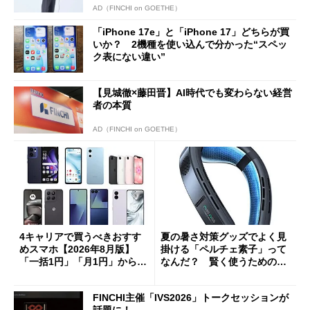
AD（FINCHI on GOETHE）
「iPhone 17e」と「iPhone 17」どちらが買
いか？ 2機種を使い込んで分かった“スペッ
ク表にない違い”
【見城徹×藤田晋】AI時代でも変わらない経営
者の本質
AD（FINCHI on GOETHE）
4キャリアで買うべきおすす
夏の暑さ対策グッズでよく見
めスマホ【2026年8月版】
掛ける「ペルチェ素子」って
「一括1円」「月1円」からお
なんだ？ 賢く使うための注
得なiPhone／Pixel／Galaxy
意点も
まで
FINCHI主催「IVS2026」トークセッションが
話題に！