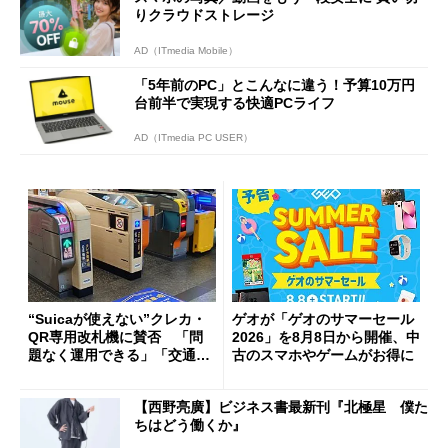
りクラウドストレージ
AD（ITmedia Mobile）
「5年前のPC」とこんなに違う！予算10万円
台前半で実現する快適PCライフ
AD（ITmedia PC USER）
“Suicaが使えない”クレカ・
ゲオが「ゲオのサマーセール
QR専用改札機に賛否 「問
2026」を8月8日から開催、中
題なく運用できる」「交通系I
古のスマホやゲームがお得に
Cの方がスムーズ」
【西野亮廣】ビジネス書最新刊『北極星 僕た
ちはどう働くか』