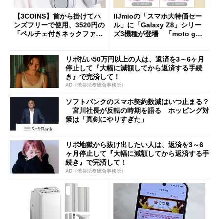
【3COINS】首から掛けてハ
IIJmioの「スマホ大特価セー
ンズフリーで使用、3520円の
ル」に「Galaxy Z8」シリー
「ペルチェ付きネックファ
ズ3機種が登場 「moto g37
ン」
j」や「OPPO Find X9 Ultr
a」も
リボ払い50万円以上の人は、返済を3～6ヶ月
停止して『大幅に減額してから返済する手続
き』で完済して！
AD（渋谷法務総合事務所）
ソフトバンクのスマホ契約数減はいつ止まる？
宮川社長が反転の時期を語る ホッピング対
策は「真剣にやりすぎた」
リボ地獄から抜け出したい人は、返済を3～6
ヶ月停止して『大幅に減額してから返済する手
続き』で完済して！
AD（渋谷法務総合事務所）