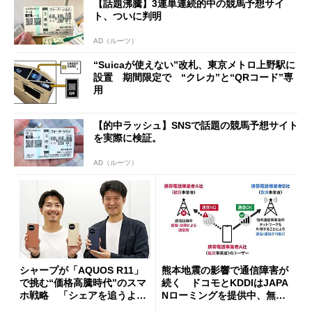
【話題沸騰】3連単連続的中の競馬予想サイ
開催
ト、ついに判明
AD（ルーツ）
“Suicaが使えない”改札、東京メトロ上野駅に
設置 期間限定で “クレカ”と“QRコード”専
用
【的中ラッシュ】SNSで話題の競馬予想サイト
を実際に検証。
AD（ルーツ）
シャープが「AQUOS R11」
熊本地震の影響で通信障害が
で挑む“価格高騰時代”のスマ
続く ドコモとKDDIはJAPA
ホ戦略 「シェアを追うより
Nローミングを提供中、無料
も既存ユーザーを大切に」
Wi-Fi「00000JAPAN」も開