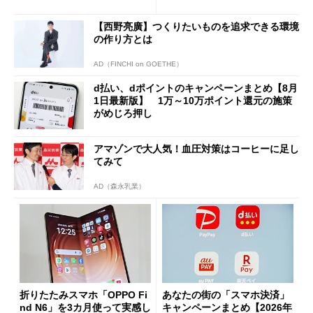
と戸惑いも
の決定的な違い
【西野亮廣】つくりたいものを追求できる環境
の作り方とは
AD（FINCHI on GOETHE）
d払い、dポイントのキャンペーンまとめ【8月
1日最新版】 1万～10万ポイント還元の施策
がめじろ押し
アマゾンで大人気！血圧対策はコーヒーに足し
てみて
AD（森永乳業）
折りたたみスマホ「OPPO Fi
あなたの街の「スマホ決済」
nd N6」を3カ月使って実感し
キャンペーンまとめ【2026年