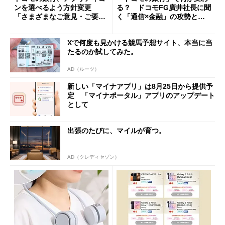
ンを選べるよう方針変更
る？ ドコモFG廣井社長に聞
「さまざまなご意見・ご要望
く「通信×金融」の攻勢とグ
を踏まえ」
ループ戦略
Xで何度も見かける競馬予想サイト、本当に当
たるのか試してみた。
AD（ルーツ）
新しい「マイナアプリ」は8月25日から提供予
定 「マイナポータル」アプリのアップデート
として
出張のたびに、マイルが育つ。
AD（クレディセゾン）