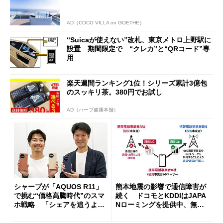
AD（COCO VILLA on GOETHE）
“Suicaが使えない”改札、東京メトロ上野駅に
設置 期間限定で “クレカ”と“QRコード”専
用
楽天週間ランキング1位！シリーズ累計3億包
のスッキリ茶。380円でお試し
AD（ハーブ健康本舗）
シャープが「AQUOS R11」
熊本地震の影響で通信障害が
で挑む“価格高騰時代”のスマ
続く ドコモとKDDIはJAPA
ホ戦略 「シェアを追うより
Nローミングを提供中、無料
も既存ユーザーを大切に」
Wi-Fi「00000JAPAN」も開
放