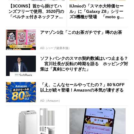
【3COINS】首から掛けてハ
IIJmioの「スマホ大特価セー
ンズフリーで使用、3520円の
ル」に「Galaxy Z8」シリー
「ペルチェ付きネックファ
ズ3機種が登場 「moto g37
ン」
j」や「OPPO Find X9 Ultr
a」も
アマゾン1位「このお茶ガチです」噂のお茶
AD（ハーブ健康本舗）
ソフトバンクのスマホ契約数減はいつ止まる？
宮川社長が反転の時期を語る ホッピング対
策は「真剣にやりすぎた」
「え、こんなセールやってたの？」80％OFF
以上が続々登場！Amazonの本気が凄すぎる
AD（Amazon）