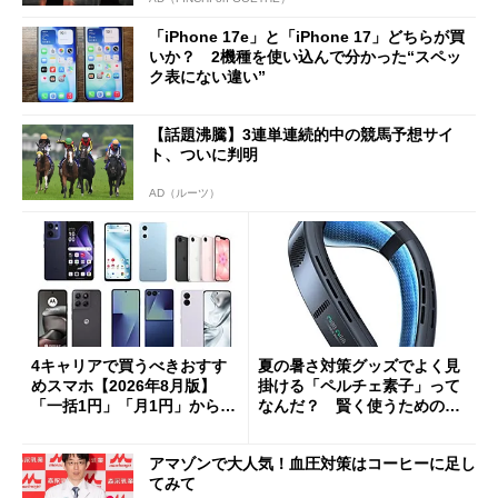
「iPhone 17e」と「iPhone 17」どちらが買
いか？ 2機種を使い込んで分かった“スペッ
ク表にない違い”
【話題沸騰】3連単連続的中の競馬予想サイ
ト、ついに判明
AD（ルーツ）
4キャリアで買うべきおすす
夏の暑さ対策グッズでよく見
めスマホ【2026年8月版】
掛ける「ペルチェ素子」って
「一括1円」「月1円」からお
なんだ？ 賢く使うための注
得なiPhone／Pixel／Galaxy
意点も
まで
アマゾンで大人気！血圧対策はコーヒーに足し
てみて