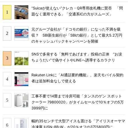
“Suicaが使えない”クレカ・QR専用改札機に賛否 「問
題なく運用できる」「交通系ICの方がスムーズ」
元グループ会社が「ドコモの銀行」になった不満を吸
収？ SBI新生銀行が「SBIの銀行」として最大5.2万円
のキャッシュバックキャンペーンを開催
SNSで多発する「無料であげます」投稿の正体 “お涙
ちょうだい”で偽サイトやLINEへ誘導するカラクリ
Rakuten Linkに「AI通話要約機能」、楽天モバイル契約
者は追加料金なしで使える
工事不要で14畳まで冷房可能「タンスのゲン スポット
クーラー 79800020」がタイムセールで10％オフの5万
3999円に
幅約35センチで大型アイスも置ける「アイリスオーヤマ
冷凍庫 IUSN-8B-W」が20％オフの3万5800円に