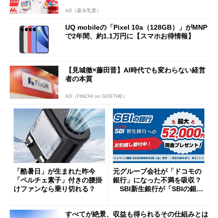
AD（森永乳業）
UQ mobileの「Pixel 10a（128GB）」がMNP
で2年間、約1.1万円に【スマホお得情報】
【見城徹×藤田晋】AI時代でも変わらない経営
者の本質
AD（FINCHI on GOETHE）
「酷暑日」が生まれた昨今
元グループ会社が「ドコモの
「ペルチェ素子」付きの腰掛
銀行」になった不満を吸収？
けファンなら乗り切れる？
SBI新生銀行が「SBIの銀
行」として最大5.2万円のキャ
ッシュバックキャンペーンを
すべてが絶景、収益も得られるその仕組みとは
開催