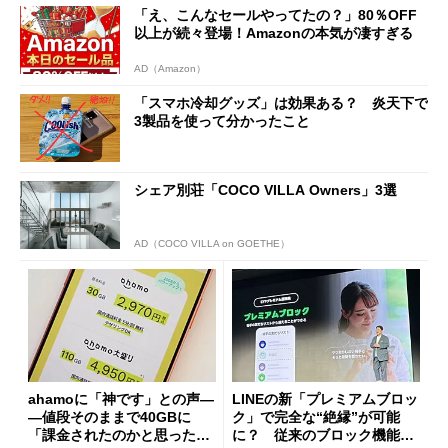
「え、こんなセールやってたの？」80％OFF
以上が続々登場！Amazonの本気が凄すぎる
AD（Amazon）
「スマホ冷却グッズ」は効果ある？ 炎天下で
3製品を使って分かったこと
シェア別荘「COCO VILLA Owners」3選
AD（COCO VILLA on GOETHE）
ahamoに「神です」との声―
LINEの新「プレミアムブロッ
―値段そのままで40GBに
ク」で完全な“絶縁”が可能
「課金されたのかと思った」
に？ 従来のブロック機能と