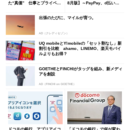
た“真価” 仕事とプライベー
8月版】～PayPay、d払い、a
トで大活躍
u PAY、楽天ペイ
出張のたびに、マイルが育つ。
AD（クレディセゾン）
UQ mobileとY!mobileの「セット割なし」新
割引を比較 ahamo、LINEMO、楽天モバイ
ルよりもお得？
GOETHEとFINCHIがタッグを組み、新メディ
アを創設
AD（FINCHI on GOETHE）
ドコモの銀行、アプリアイコ
「ドコモの銀行」で何が変わ