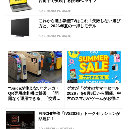
台前半で実現する快適PCライフ
AD（ITmedia PC USER）
これから選ぶ新型TVはこれ！失敗しない選び
方と、2026年夏の一押しモデル
AD（ITmedia PC USER）
“Suicaが使えない”クレカ・
ゲオが「ゲオのサマーセール
QR専用改札機に賛否 「問
2026」を8月8日から開催、中
題なく運用できる」「交通系I
古のスマホやゲームがお得に
Cの方がスムーズ」
FINCHI主催「IVS2026」トークセッションが
話題に！
AD（FINCHI on GOETHE）