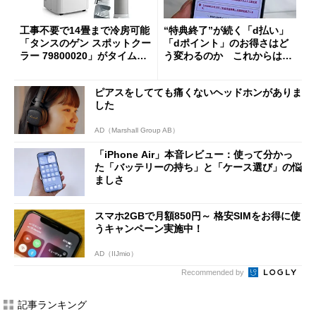
工事不要で14畳まで冷房可能
“特典終了”が続く「d払い」
「タンスのゲン スポットクー
「dポイント」のお得さはど
ラー 79800020」がタイムセ
う変わるのか これからは
ールで10％オフの5万3999円
「dカード」の利用が得策？
に
ピアスをしてても痛くないヘッドホンがありま
した
AD（Marshall Group AB）
「iPhone Air」本音レビュー：使って分かっ
た「バッテリーの持ち」と「ケース選び」の悩
ましさ
スマホ2GBで月額850円～ 格安SIMをお得に使
うキャンペーン実施中！
AD（IIJmio）
Recommended by
記事ランキング