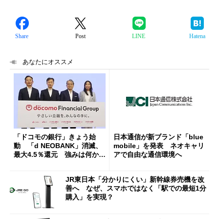
Share
Post
LINE
Hatena
あなたにオススメ
「ドコモの銀行」きょう始
日本通信が新ブランド「blue
動 「d NEOBANK」消滅、
mobile」を発表 ネオキャリ
最大4.5％還元 強みは何か解
アで自由な通信環境へ
説
JR東日本「分かりにくい」新幹線券売機を改
善へ なぜ、スマホではなく「駅での最短1分
購入」を実現？