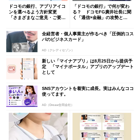
ドコモの銀行、アプリアイコ
「ドコモの銀行」で何が変わ
ンを選べるよう方針変更
る？ ドコモFG廣井社長に聞
「さまざまなご意見・ご要望
く「通信×金融」の攻勢とグ
を踏まえ」
ループ戦略
全経営者・個人事業主が作るべき「圧倒的コス
パのビジネスカード」
AD（クレディセゾン）
新しい「マイナアプリ」は8月25日から提供予
定 「マイナポータル」アプリのアップデート
として
SNSアカウントを着実に成長。実はみんなココ
使ってます。
AD（Dreaw合同会社）