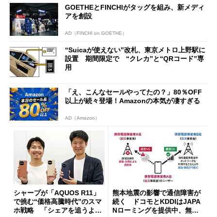
GOETHEとFINCHIがタッグを組み、新メディ
開催
アを創設
AD（FINCHI on GOETHE）
“Suicaが使えない”改札、東京メトロ上野駅に
設置 期間限定で “クレカ”と“QRコード”専
用
「え、こんなセールやってたの？」80％OFF
以上が続々登場！Amazonの本気が凄すぎる
AD（Amazon）
シャープが「AQUOS R11」
熊本地震の影響で通信障害が
で挑む“価格高騰時代”のスマ
続く ドコモとKDDIはJAPA
ホ戦略 「シェアを追うより
Nローミングを提供中、無料