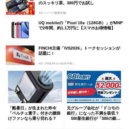
のスッキリ茶。380円でお試し
AD（ハーブ健康本舗）
UQ mobileの「Pixel 10a（128GB）」がMNP
で2年間、約1.1万円に【スマホお得情報】
FINCHI主催「IVS2026」トークセッションが
話題に！
AD（FINCHI on GOETHE）
「酷暑日」が生まれた昨今
元グループ会社が「ドコモの
「ペルチェ素子」付きの腰掛
銀行」になった不満を吸収？
けファンなら乗り切れる？
SBI新生銀行が「SBIの銀
行」として最大5.2万円のキャ
ッシュバックキャンペーンを