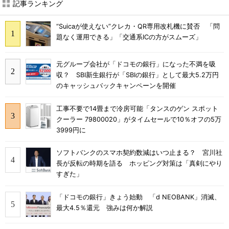
記事ランキング
“Suicaが使えない”クレカ・QR専用改札機に賛否 「問
題なく運用できる」「交通系ICの方がスムーズ」
元グループ会社が「ドコモの銀行」になった不満を吸
収？ SBI新生銀行が「SBIの銀行」として最大5.2万円
のキャッシュバックキャンペーンを開催
工事不要で14畳まで冷房可能「タンスのゲン スポット
クーラー 79800020」がタイムセールで10％オフの5万
3999円に
ソフトバンクのスマホ契約数減はいつ止まる？ 宮川社
長が反転の時期を語る ホッピング対策は「真剣にやり
すぎた」
「ドコモの銀行」きょう始動 「d NEOBANK」消滅、
最大4.5％還元 強みは何か解説