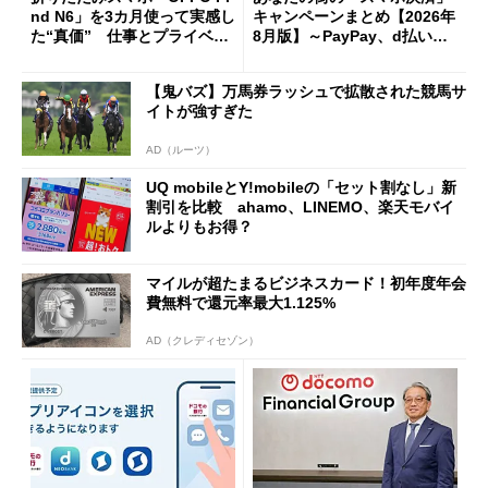
nd N6」を3カ月使って実感し
キャンペーンまとめ【2026年
た“真価” 仕事とプライベー
8月版】～PayPay、d払い、a
トで大活躍
u PAY、楽天ペイ
【鬼バズ】万馬券ラッシュで拡散された競馬サ
イトが強すぎた
AD（ルーツ）
UQ mobileとY!mobileの「セット割なし」新
割引を比較 ahamo、LINEMO、楽天モバイ
ルよりもお得？
マイルが超たまるビジネスカード！初年度年会
費無料で還元率最大1.125%
AD（クレディセゾン）