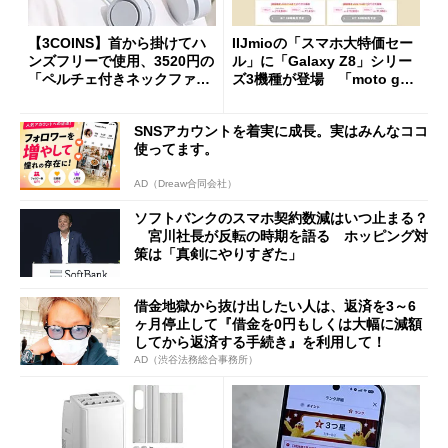
【3COINS】首から掛けてハ
IIJmioの「スマホ大特価セー
ンズフリーで使用、3520円の
ル」に「Galaxy Z8」シリー
「ペルチェ付きネックファ
ズ3機種が登場 「moto g37
ン」
j」や「OPPO Find X9 Ultr
a」も
SNSアカウントを着実に成長。実はみんなココ
使ってます。
AD（Dreaw合同会社）
ソフトバンクのスマホ契約数減はいつ止まる？
宮川社長が反転の時期を語る ホッピング対
策は「真剣にやりすぎた」
借金地獄から抜け出したい人は、返済を3～6
ヶ月停止して『借金を0円もしくは大幅に減額
してから返済する手続き』を利用して！
AD（渋谷法務総合事務所）