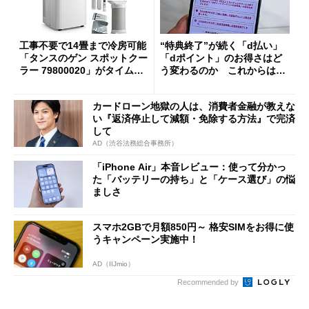
工事不要で14畳まで冷房可能
“特典終了”が続く「d払い」
「タンスのゲン スポットクー
「dポイント」のお得さはど
ラー 79800020」がタイムセ
う変わるのか これからは
ールで10％オフの5万3999円
「dカード」の利用が得策？
に
カードローン地獄の人は、消費者金融が教えな
い『返済停止して減額・免除する方法』で完済
して
AD（渋谷法務総合事務所）
「iPhone Air」本音レビュー：使って分かっ
た「バッテリーの持ち」と「ケース選び」の悩
ましさ
スマホ2GBで月額850円～ 格安SIMをお得に使
うキャンペーン実施中！
AD（IIJmio）
Recommended by