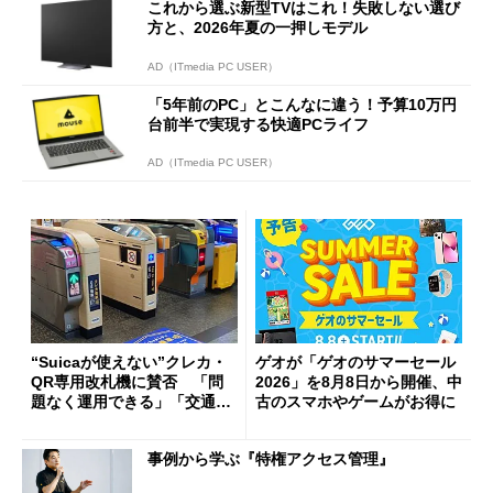
これから選ぶ新型TVはこれ！失敗しない選び
方と、2026年夏の一押しモデル
AD（ITmedia PC USER）
「5年前のPC」とこんなに違う！予算10万円
台前半で実現する快適PCライフ
AD（ITmedia PC USER）
“Suicaが使えない”クレカ・
ゲオが「ゲオのサマーセール
QR専用改札機に賛否 「問
2026」を8月8日から開催、中
題なく運用できる」「交通系I
古のスマホやゲームがお得に
Cの方がスムーズ」
事例から学ぶ『特権アクセス管理』