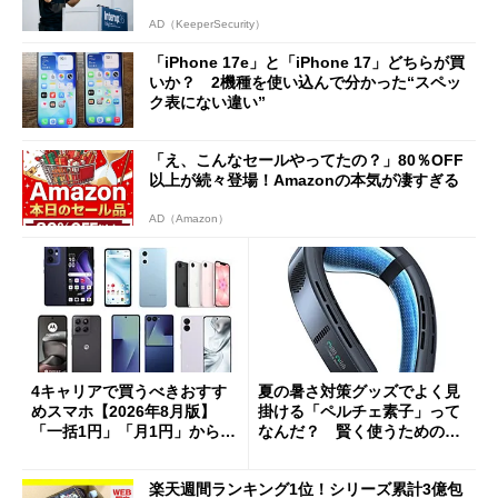
AD（KeeperSecurity）
「iPhone 17e」と「iPhone 17」どちらが買
いか？ 2機種を使い込んで分かった“スペッ
ク表にない違い”
「え、こんなセールやってたの？」80％OFF
以上が続々登場！Amazonの本気が凄すぎる
AD（Amazon）
4キャリアで買うべきおすす
夏の暑さ対策グッズでよく見
めスマホ【2026年8月版】
掛ける「ペルチェ素子」って
「一括1円」「月1円」からお
なんだ？ 賢く使うための注
得なiPhone／Pixel／Galaxy
意点も
まで
楽天週間ランキング1位！シリーズ累計3億包