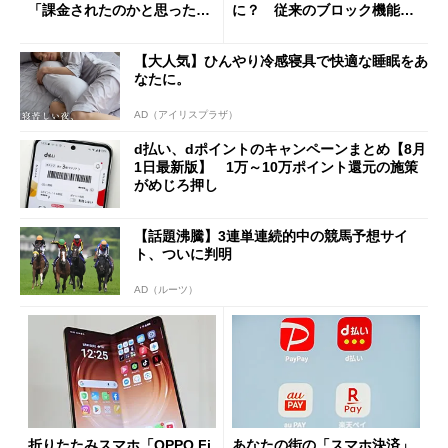
「課金されたのかと思った」
に？ 従来のブロック機能と
と戸惑いも
の決定的な違い
【大人気】ひんやり冷感寝具で快適な睡眠をあ
なたに。
AD（アイリスプラザ）
d払い、dポイントのキャンペーンまとめ【8月
1日最新版】 1万～10万ポイント還元の施策
がめじろ押し
【話題沸騰】3連単連続的中の競馬予想サイ
ト、ついに判明
AD（ルーツ）
折りたたみスマホ「OPPO Fi
あなたの街の「スマホ決済」