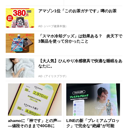
も既存ユーザーを大切に」
Wi-Fi「00000JAPAN」も開
放
アマゾン1位「このお茶ガチです」噂のお茶
AD（ハーブ健康本舗）
「スマホ冷却グッズ」は効果ある？ 炎天下で
3製品を使って分かったこと
【大人気】ひんやり冷感寝具で快適な睡眠をあ
なたに。
AD（アイリスプラザ）
ahamoに「神です」との声―
LINEの新「プレミアムブロッ
―値段そのままで40GBに
ク」で完全な“絶縁”が可能